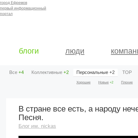
город Ефремов
первый информационный
портал
блоги
люди
компан
Все
+4
Коллективные
+2
Персональные
+2
TOP
Хорошие
Новые
+2
Плохие
В стране все есть, а народу нече
Песня.
Блог им. nickas