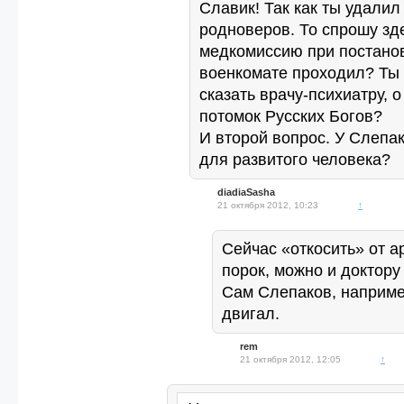
Славик! Так как ты удалил
родноверов. То спрошу зд
медкомиссию при постанов
военкомате проходил? Ты
сказать врачу-психиатру, о
потомок Русских Богов?
И второй вопрос. У Слепа
для развитого человека?
diadiaSasha
21 октября 2012, 10:23
↑
Сейчас «откосить» от а
порок, можно и доктору
Сам Слепаков, например
двигал.
rem
21 октября 2012, 12:05
↑