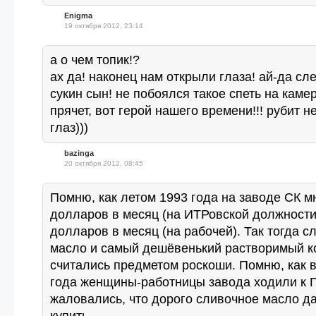
Enigma
19 октября 2012, 23:14
а о чем топик!?
ах да! наконец нам открыли глаза! ай-да сл
сукин сын! не побоялся такое спеть на каме
прячет, вот герой нашего времени!!! рубит не
глаз)))
bazinga
20 октября 2012, 08:45
Помню, как летом 1993 года на заводе СК м
долларов в месяц (на ИТРовской должности)
долларов в месяц (на рабочей). Так тогда с
масло и самый дешёвенький растворимый к
считались предметом роскоши. Помню, как в
года женщины-работницы завода ходили к Г
жаловались, что дорого сливочное масло д