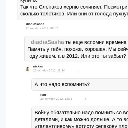
купить.
Так что Слепаков херню сочиняет. Посмотри
сколько толстяков. Или они от голода пухну
diadiaSasha
20 октября 2012, 09:57
diadiaSasha
ты еще вспомни времен
Память у тебя, похоже, хорошая. Мы сейч
году живем, а в 2012. Или это ты забыл?
nickas
20 октября 2012, 11:34
↑
А что надо вспомнить?
rem
20 октября 2012, 13:21
↑
Войну обязательно надо помнить со в
деталями, и как можно дольше. А то в
«талантливому» артисту сепакову пло