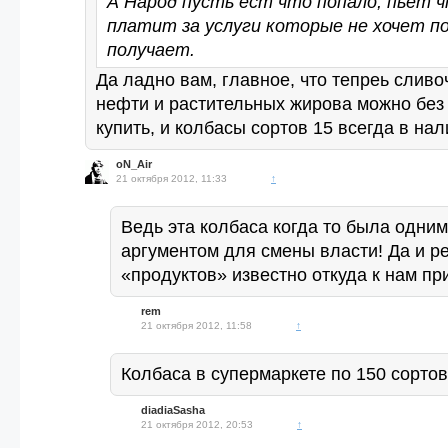
А Народ пусть ест что попало, пьет ч
платит за услуги которые не хочет по
получает.
Да ладно вам, главное, что тепреь сливо
нефти и растительных жирова можно без
купить, и колбасы сортов 15 всегда в нал
oN_Air
21 октября 2012, 11:33
↑
Ведь эта колбаса когда то была одним
аргументом для смены власти! Да и р
«продуктов» известно откуда к нам пр
rem
21 октября 2012, 11:58
↑
Колбаса в супермаркете по 150 сортов,
diadiaSasha
21 октября 2012, 20:53
↑