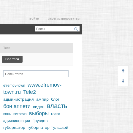
войти
зарегистрироваться
Теги
Все теги
www.efremov-
efremov-town
town.ru
Tele2
администрация
ампир
блог
власть
бон аппети
видео
выборы
вонь
встреча
глава
Груздев
администрации
губернатор
губернатор Тульской