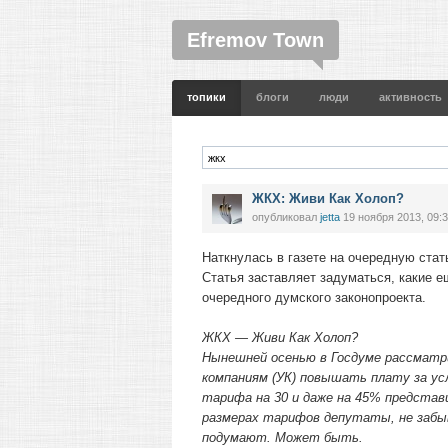
Efremov Town
топики
блоги
люди
активность
ЖКХ: Живи Как Холоп?
опубликовал
jetta
19 ноября 2013, 09:
Наткнулась в газете на очередную ста
Статья заставляет задуматься, какие 
очередного думского законопроекта.
ЖКХ — Живи Как Холоп?
Нынешней осенью в Госдуме рассматр
компаниям (УК) повышать плату за ус
тарифа на 30 и даже на 45% представ
размерах тарифов депутаты, не забы
подумают. Может быть.