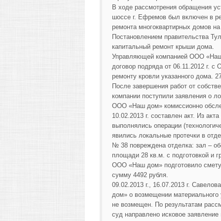
В ходе рассмотрения обращения ус
шоссе г. Ефремов был включен в р
ремонта многоквартирных домов на 
Постановлением правительства Туль
капитальный ремонт крыши дома.
Управляющей компанией ООО «Наш 
договор подряда от 06.11.2012 г. 
ремонту кровли указанного дома. 2
После завершения работ от собств
компании поступили заявления о ло
ООО «Наш дом» комиссионно обслед
10.02.2013 г. составлен акт. Из ак
выполнялись операции (технологич
явились локальные протечки в отде
№ 38 повреждена отделка: зал – о
площади 28 кв.м. с подготовкой и 
ООО «Наш дом» подготовило смету 
сумму 4492 рубля.
09.02.2013 г., 16.07.2013 г. Саве
дом» о возмещении материального у
не возмещен. По результатам расс
суд направлено исковое заявление