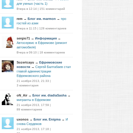
для умных (часть 1)
Вчера в 12:14
|
151 комментарий
rem
→
Блог им. marmon
→
про
гостей из азии
Вчера в 11:15
|
128 комментариев
sergio71
→
Информация
→
Автосервис в Ефремове (ремонт
автомобиля)
Вчера в 09:10
|
18 комментариев
Sozertcayu
→
Ефремовские
новости
→
Сергей Балтабаев стал
главой администрации
Ефремовского района
21 ноября 2013, 21:33
|
3 комментария
oN_Air
→
Блог им. diadiaSasha
→
мигранты в Ефремове
21 ноября 2013, 17:59
|
89 комментариев
uxonos
→
Блог им. Enigma
→
И
снова Сердюков
21 ноября 2013, 17:18
|