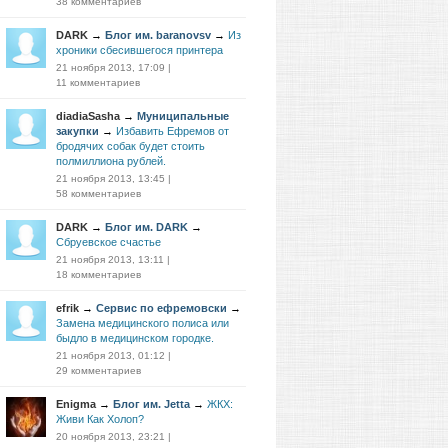
38 комментариев
DARK
→
Блог им. baranovsv
→
Из
хроники сбесившегося принтера
21 ноября 2013, 17:09
|
11 комментариев
diadiaSasha
→
Муниципальные
закупки
→
Избавить Ефремов от
бродячих собак будет стоить
полмиллиона рублей.
21 ноября 2013, 13:45
|
58 комментариев
DARK
→
Блог им. DARK
→
Сбруевское счастье
21 ноября 2013, 13:11
|
18 комментариев
efrik
→
Сервис по ефремовски
→
Замена медицинского полиса или
быдло в медицинском городке.
21 ноября 2013, 01:12
|
29 комментариев
Enigma
→
Блог им. Jetta
→
ЖКХ:
Живи Как Холоп?
20 ноября 2013, 23:21
|