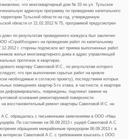
тановлено, что многоквартирный дом № 33 по ул. Тульское
егиональную адресную программу по проведению капитального
территории Тульской области на год, утвержденную
ской области от 21.02.2012 N 75, программой предусмотрен
дом» по результатам проведенного конкурса был заключен
с ООО «СтройХолдинг» на проведение работ по капитальному
7.12.2012 г. стороны подписали акт приема выполненных работ.
енников жилья многоквартирного дома в адрес управляющей
кальных протечках в квартирах.
овало квартиру Савеловой И.С., по результатам которого
та следует, что при выполнении скрытых работ на кровле
ески необходимые и согласно проекту), последствием которых
льных помещениях квартир 5-го этажа, в частности, в квартире
бои деформировались, повреждены, подлежат замене на
грунтовкой основания ремонтируемой поверхности.
на восстановительный ремонт квартиры Савеловой И.С. на
лова А.С. обращалась с письменными заявлениями в ООО «Наш
щерба. По состоянию на 06.09.2013 г. ущерб Савеловой А.С.
мотрения обращения межрайонным прокурором 06.09.2013 г. в
 в интересах Савеловой А.С. с требованием взыскать с ООО