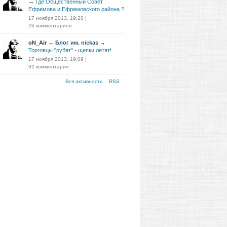
→
Где Общественный Совет
Ефремова и Ефремовского района ?
17 ноября 2013, 19:20
|
26 комментариев
oN_Air
→
Блог им. nickas
→
Торговцы "рубят" - щепки летят!
17 ноября 2013, 19:09
|
92 комментария
Вся активность
RSS