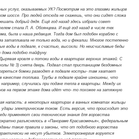
ных услуг, оказываемых УК? Посмотрим на это глазами жильцов
ком шоссе. Про людей отсюда не скажешь, что они сидят сложа
решать добрый дядя. Ещё год назад здесь избрали совет
елем стала Л. А. Обоянцева. И ещё год назад в числе тех
ма, была и наша редакция. Тогда дом был подобен кораблю с
а затапливала не только вода, но и фекалии. Многое постепенно
ые воды в подвале, к счастью, высохли. Но неисчислимые беды
 дома подобно тайфуну.
Дырявая кровля и потоки воды в квартирах верхних этажей. С
 школы № 3) снята дверь. Подвал стал пристанищем бездомных
огреться бомжи разводят в подвале костры- там хватает
в качестве топлива. Трубы в подвале крайне изношены, что
 например, случилась при подаче тепла в квартиры. Между их
нов на первом этаже дома идёт что- то похожее на затяжную
дная напасть: в некоторых квартирах в ванных комнатах жильцы
ь удары электрическим током. Есть версия, что происходит это
седи применяют свои технические знания для воровства
днократно разъяснялось в «Панораме Красивомечья», федеральным
даны такие правила и законы, что от подобного воровства
практически не несут убытков. Электроэнергия воруется