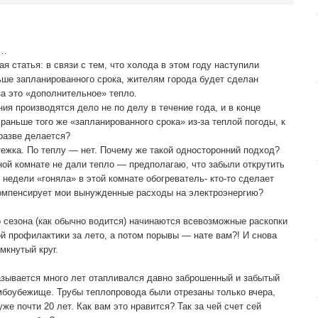
и…
я статья: в связи с тем, что холода в этом году наступили
ьше запланированного срока, жителям города будет сделан
за это «дополнительное» тепло.
ия производятся дело не по делу в течение года, и в конце
раньше того же «запланированного срока» из-за теплой погоды, к
разве делается?
тежка. По теплу — нет. Почему же такой односторонний подход?
дной комнате не дали тепло — предполагаю, что забыли открутить
е недели «гоняла» в этой комнате обогреватель- кто-то сделает
компенсирует мои вынужденные расходы на электроэнергию?
о сезона (как обычно водится) начинаются всевозможные раскопки
й профилактики за лето, а потом порывы — нате вам?! И снова
мкнутый круг.
казывается много лет отапливался давно заброшенный и забытый
боубежище. Трубы теплопровода были отрезаны только вчера,
уже почти 20 лет. Как вам это нравится? Так за чей счет сей