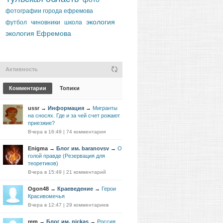
фотографии города ефремова
экология
футбол
чиновники
школа
экология Ефремова
Активность
Комментарии
Топики
ussr
→
Информация
→
Мигранты
на сносях. Где и за чей счет рожают
приезжие?
Вчера в 16:49
|
74 комментария
Enigma
→
Блог им. baranovsv
→
О
голой правде (Резервация для
теоретиков)
Вчера в 15:49
|
21 комментарий
Ogon48
→
Краеведение
→
Герои
Красивомечья
Вчера в 12:47
|
29 комментариев
rem
→
Блог им. nickas
→
Россия