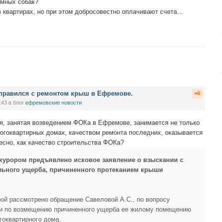
омных собак?
 квартирах, но при этом добросовестно оплачивают счета…
справился с ремонтом крыш в Ефремове.
+6
:43
в блог
ефремовские новости
, занятая возведением ФОКа в Ефремове, занимается не только
ногоквартирных домах, качеством ремонта последних, оказывается
есно, как качество строительства ФОКа?
рором предъявлено исковое заявление о взыскании с
ьного ущерба, причиненного протеканием крыши
рой рассмотрено обращение Савеловой А.С., по вопросу
и по возмещению причиненного ущерба ее жилому помещению
гоквартирного дома.