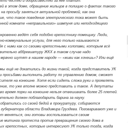
, кто честно и добросовестно за неё платит.
й в этом доме, обращение жильцов в полицию о фактах такого
 на просьбу заняться актуальной проблемой, как она
ие, что такое поведение электрического тока может быть
анной комнате «неправильного» шампуня или неподходящего
ткровенно ведёт себя подобно крепостнику-помещику. Люди,
но-коммунальные услуги, для него только называются
бя с ними как со своими крепостными холопами, которым всё
твительно аббревиатуру ЖКХ в таком случае надо
 мрачно шутят в нашем народе — «живи как хочешь»? Или ещё
 мы ещё не докатились до жизни такой, когда представитель УК
или просьбами выполнить работу по управлению домом, сможет
сителя на конюшне. Хотя если сидеть сложа руки и проявлять
ение, то уже вполне можно представить и такое. А депутаты
 во время порки на конюшне нельзя отвешивать более 25 плетей.
ательно должен поблагодарить барина за науку.
 обратились со своей бедой в прокуратуру, собираются
губернатора области Владимира Груздева. Поговаривают уже и
дет меняться, они готовы воспользоваться своим
ие митинга протеста против превращения своего дома в
ных крепостных, которые интересуют УК только тогда, когда