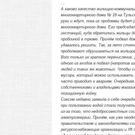
…
А каково качество жилищно-коммуналь
многоквартирного дома № 18 на Тульс
руки и ждут, пока их проблемы будет 
многоквартирного дома. Его председат
инстанций, куда обратились жильцы до
пробоиной в трюме. Причём подвал дом
удавалось решить. Так, за лето сточн
продолжают обрушиваться на жильцов
Вот только их краткое перечисление. 
одного из входов в подвал (напротив
людей и таких же животных. Чтобы с
мусора, который можно использовать 
часто приводит к авариям. Очередная,
собственниками и владельцами магази
позиционную войну.
Совсем недавно заявила о себе очере
при пользовании водой стали получат
из-за того, что недобросовестные со
электроэнергии. Причём, как уже нео
правительством и законодателями соз
ресурсоснабжающие организации и УК 