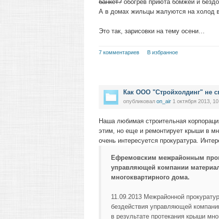
банкет?
обогрев приюта бомжей и безд
А в домах жильцы жалуются на холод в
Это так, зарисовки на тему осени…
7 комментариев
В избранное
Как ООО "Стройхолдинг" не 
опубликовал
on_air
1 октября 2013, 10
Наша любимая строительная корпорация
этим, но еще и ремонтирует крыши в м
очень интересуется прокуратура. Интер
Ефремовским межрайонным проку
управляющей компании материал
многоквартирного дома.
11.09.2013 Межрайонной прокурату
бездействия управляющей компани
в результате протекания крыши мно