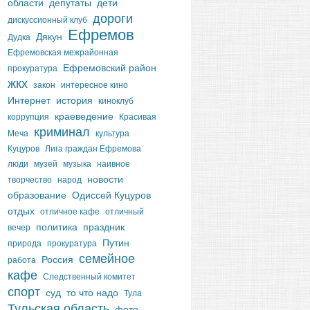
области
депутаты
дети
дороги
дискуссионный клуб
Ефремов
Дякун
Дудка
Ефремовская межрайонная
Ефремовский район
прокуратура
жкх
закон
интересное кино
Интернет
история
киноклуб
краеведение
коррупция
Красивая
криминал
Меча
культура
Куцуров
Лига граждан Ефремова
люди
музей
музыка
наивное
новости
творчество
народ
образование
Одиссей Куцуров
отдых
отличное кафе
отличный
политика
праздник
вечер
Путин
природа
прокуратура
семейное
Россия
работа
кафе
Следственный комитет
спорт
суд
то что надо
Тула
Тульская область
фото