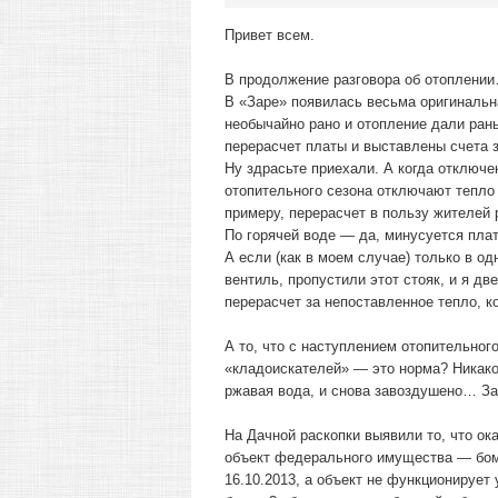
Привет всем.
В продолжение разговора об отоплени
В «Заре» появилась весьма оригинальна
необычайно рано и отопление дали ран
перерасчет платы и выставлены счета 
Ну здрасьте приехали. А когда отключен
отопительного сезона отключают тепло 
примеру, перерасчет в пользу жителей 
По горячей воде — да, минусуется пла
А если (как в моем случае) только в о
вентиль, пропустили этот стояк, и я дв
перерасчет за непоставленное тепло, 
А то, что с наступлением отопительног
«кладоискателей» — это норма? Никако
ржавая вода, и снова завоздушено… За
На Дачной раскопки выявили то, что о
объект федерального имущества — бом
16.10.2013, а объект не функционирует 