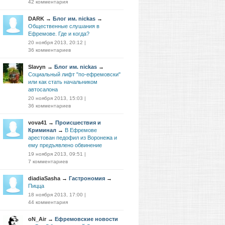
42 комментария
DARK
→
Блог им. nickas
→
Общественные слушания в
Ефремове. Где и когда?
20 ноября 2013, 20:12
|
36 комментариев
Slavyn
→
Блог им. nickas
→
Социальный лифт "по-ефремовски"
или как стать начальником
автосалона
20 ноября 2013, 15:03
|
36 комментариев
vova41
→
Проиcшествия и
Криминал
→
В Ефремове
арестован педофил из Воронежа и
ему предъявлено обвинение
19 ноября 2013, 09:51
|
7 комментариев
diadiaSasha
→
Гастрономия
→
Пицца
18 ноября 2013, 17:00
|
44 комментария
oN_Air
→
Ефремовские новости