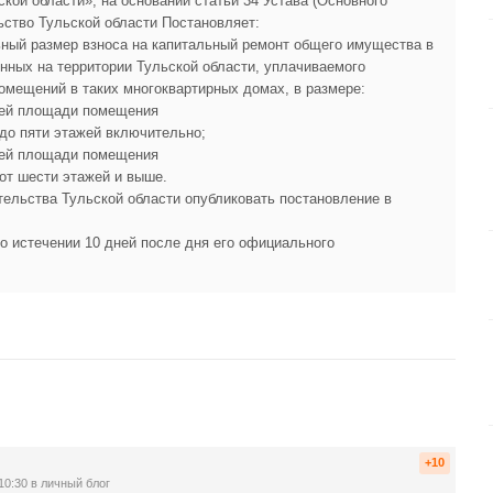
кой области», на основании статьи 34 Устава (Основного
ьство Тульской области Постановляет:
ьный размер взноса на капитальный ремонт общего имущества в
нных на территории Тульской области, уплачиваемого
омещений в таких многоквартирных домах, в размере:
щей площади помещения
до пяти этажей включительно;
щей площади помещения
от шести этажей и выше.
тельства Тульской области опубликовать постановление в
по истечении 10 дней после дня его официального
+10
10:30
в личный блог