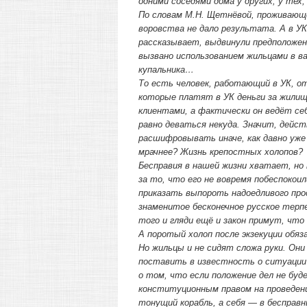
одними соседями дома у других, у тех
По словам М.Н. Щетнёвой, проживающе
воровства не дало результата. А в УК
рассказывает, выдвинули предположен
вызвано использованием жильцами в в
купальника…
То есть человек, работающий в УК, о
которые платят в УК деньги за жилищ
клиентами, а фактически он ведёт се
равно деваться некуда. Значит, дейс
расшифровывать иначе, как давно уже
мрачнее? Жизнь крепостных холопов?
Бесправия в нашей жизни хватает, но
за то, что его не вовремя побеспоко
приказать выпороть надоедливого про
знаменитое бесконечное русское терп
того и гляди ещё и закон примут, что
А поротый холоп после экзекуции обяз
Но жильцы и не сидят сложа руки. Они
поставить в известность о ситуации 
о том, что если положение дел не бу
конституционным правом на проведен
тонущий корабль, а себя — в бесправ