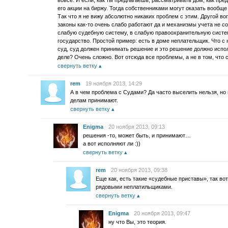
вовсе. И если, как ты предлагаешь, рассматривать дом, как пре
его акции на биржу. Тогда собственниками могут оказать вообще
Так что я не вижу абсолютно никаких проблем с этим. Другой во
законы как-то очень слабо работают да и механизмы учета не со
слабую судебную систему, в слабую правоохранительную систем
государство. Простой пример: есть в доме неплательщик. Что с
суд, суд должен принимать решение и это решение должно исполн
деле? Очень сложно. Вот отсюда все проблемы, а не в том, что 
свернуть ветку
rem
19 ноября 2013, 14:29
А в чем проблема с Судами? Да часто выселить нельзя, но
делам принимают.
свернуть ветку
Enigma
20 ноября 2013, 09:13
решения -то, может быть, и принимают…
а вот исполняют ли :))
свернуть ветку
rem
20 ноября 2013, 09:38
Еще как, есть такие «судебные приставы», так во
рядовыми неплатильщиками.
свернуть ветку
Enigma
20 ноября 2013, 09:47
ну что Вы, это теория.