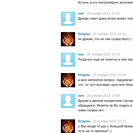
Кстати, а кто контролирует исполне
rem
20 ноября 2013, 11:28
Думаю совет дома всяко может пои
Enigma
20 ноября 2013, 12:02
не думаю, что он там существует:)
rem
20 ноября 2013, 21:04
Тогда все еще не понятно в чем п
Enigma
20 ноября 2013, 22:19
а мне непонятен вопрос. предлагае
что -то туго вьезжаю, простите бл
rem
20 ноября 2013, 23:09
Думаю в данном конкретном случае 
обращался. Можете ли Вы подать в 
знаю, скорее нет.
Enigma
20 ноября 2013, 23:13
у Вас везде «Суд» с большой букв
есть на то причина? ;)