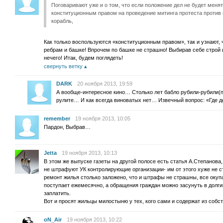
Поговаривают уже и о том, что если положение дел не будет меня
конституционным правом на проведение митинга протеста против
корабль,
Как только воспользуются «конституционным правом», так и узнают, 
ребрам и башке! Впрочем по башке не страшно! Выбирав себе строй и
нечего! Итак, будем поглядеть!
свернуть ветку
DARK
20 ноября 2013, 19:59
А вообще-интересное кино… Столько лет бабло рубили-рубили(пр
рулите… И как всегда виноватых нет… Извечный вопрос: «Где де
remember
19 ноября 2013, 10:05
Пардон, Выбрав…
Jetta
19 ноября 2013, 10:13
В этом же выпуске газеты на другой полосе есть статья А.Степанова,
не штрафуют УК контролирующие организации- им от этого хуже не ст
ремонт жилья столько заложено, что и штрафы не страшны, все окупа
поступает ежемесячно, а обращения граждан можно засунуть в долги
заплатить.
Вот и просят жильцы милостыню у тех, кого сами и содержат из собс
oN_Air
19 ноября 2013, 10:22