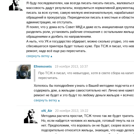
Я буду последователен, как всегда писать-писать-писать, жаловатьс
массовость дадут результаты, вооружиться нормативной документаци
писать за всю ху«ню, самую мелкую инезначиательную, нарабатыват
обращений в прокуратуру. Периодически писать в местные и областн
администрацию, не отступать.
Я понял, что у дома есть Совет МКД и даже есть инициативная группа
разделить роли, установить рабочие отношения с остальными жильц
обращениями и долбить по направлениям.
А ныть, что УК и государство обдирает, можно сколько угодно, это ник
сбесившегося принтера будет только хуже. Про ТСЖ я писал, что нев
ремонт, надо всё еще раз пересчитать.
свернуть ветку
Efremovets
19 ноября 2013, 10:37
Про ТСЖ я писал, что невыгодно, хотя в свете сбора на капи
пересчитать.
Хотелось бы поподробнее узнать о Вашей методике подсчета и
содержать дом, а жильцам самостоятельно нет. Лично мне кажет
ремонт не будет и это будут по любому деньги жильцов + всячес
свернуть ветку
oN_Air
20 ноября 2013, 19:22
Методика расчета простая, ТСЖ точно так же будет тратить
Но, если найдется человек из жильцов, готовый тянуть на се
нет. Предположим, что воровать он не будет, скорее всего н
подозрительно относится жильцы, знающие, что надо делат