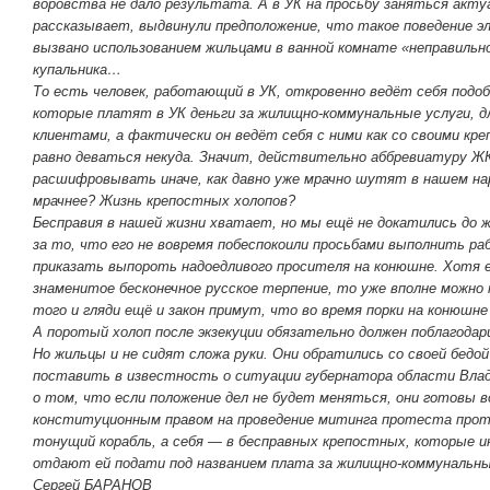
воровства не дало результата. А в УК на просьбу заняться актуа
рассказывает, выдвинули предположение, что такое поведение 
вызвано использованием жильцами в ванной комнате «неправильн
купальника…
То есть человек, работающий в УК, откровенно ведёт себя подо
которые платят в УК деньги за жилищно-коммунальные услуги, д
клиентами, а фактически он ведёт себя с ними как со своими к
равно деваться некуда. Значит, действительно аббревиатуру ЖК
расшифровывать иначе, как давно уже мрачно шутят в нашем на
мрачнее? Жизнь крепостных холопов?
Бесправия в нашей жизни хватает, но мы ещё не докатились до 
за то, что его не вовремя побеспокоили просьбами выполнить р
приказать выпороть надоедливого просителя на конюшне. Хотя е
знаменитое бесконечное русское терпение, то уже вполне можн
того и гляди ещё и закон примут, что во время порки на конюшн
А поротый холоп после экзекуции обязательно должен поблагодари
Но жильцы и не сидят сложа руки. Они обратились со своей бедо
поставить в известность о ситуации губернатора области Влад
о том, что если положение дел не будет меняться, они готовы 
конституционным правом на проведение митинга протеста проти
тонущий корабль, а себя — в бесправных крепостных, которые 
отдают ей подати под названием плата за жилищно-коммунальны
Сергей БАРАНОВ