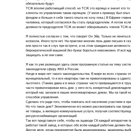
обязательно будут.
ТСЖ вполне работающий способ. но ТСЖ это юрлицо и значит кто то 
хлопоты по управлению таким юрлицом. (У меня к примеру был опы
фондом и больше я себе такого опыта не хочу пока.) В Ефрике главн
человека, который согласился бы стать председателем. А потом если 
должности председателя ТСЖ он может обворовывать членов ТСЖ ни
Я полностью согласен с тем, что говорит Он Эйр. Только не ленитьс
колокола. Иного пути нет. На практике многим лень даже письмо в га
или просто так в слух при встрече, и на этом гражданская активность
бюрократической машиной без бумаг бороться невозможно. И всё ждут
защищать а не они сами.
Я как то уже размещал здесь свою програмную статью на тему систе
законодатели сферу ЖКХ в России.
Нигде в мире нет такого законодательства. В мире во всех странах о
муниципальный, то и все квартиры там не приватизированы а сдаютс
льготного. (Такике дама и в иных странах часто превращаются в тру
часто приватизирован весь дом. у него есть конкретный домовладелец
который нас загнали в наших многоквартирных домах. Мы на такой к
способов управления.
Сделано это ради того, чтобы повязать всё население участием в пр
Но что такое дом? Экономически его можно рассматривать как предп
не товары, а жилищно-коммунальные услуги, получая соотвествующие 
ресурсоснабжающих организаций.
Так вот представьте себе, чтобы на зщаводе СК каждый аппаратчик п
работал такой завод, в которых обо всём каждый работник должен бы
Другое дело, когда предприятия были акционированы, акционеры выбр