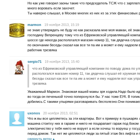
Но как уже говорил заоны такие что председатель ТСЖ что с зарплат
много воровать если захочет.
Ты наверно слышал, в Москве многих из них из за этих финансовых р
marmon
19 ноября 2013, 15:19
не знаю утверждать не буду но как расказала мне моя маман, её зна
господину Вепренцеву тому что из Ефремовской управляющей компан
шоссе где некогда распологался магазин номер 11, так дядечка слуш
по окончании беседы сказал как все ти па им а может и ему надоели
работник трезвяка
sergio71
19 ноября 2013, 15:40
что из Ефремовской управляющей компании по поводу дома по ули
распологался магазин номер 11, так дядечка слушал её хрумкая п
беседы сказал как все ти па им а может и ему надоели вот как у
трезвяка
Уважаемый Мармон. Знакомая вашей мамы зря ходила.Надо было ид
во тогда он печенькой точно поперхнулся бы. У нас тоже ЕУК. В топика
добились.С такими упырями разговаривать бесполезно.Они понимают
uxonos
20 ноября 2013, 02:51
Что ж вы все цепляетесь за эти квартиры. Вот к примеру в пушкарях
машина стоитху них в гараже и никто не поцарапает гараж под боко
электричество у тебя никто не ворует а если хочеш то воруеш у госу
перед домом. Так нет же цепляются люди за пятый этаж без лифта и
свернуть ветку