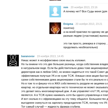
rem
20 ноября 2013, 23:16
А почему нет? Все Суды меня (для
Enigma
20 ноября 2013, 23:21
понятно)
а на моей практике по одному же 
разным людям (участникам) выно
это так просто, ремарка в сторону
продолжать необязательно)
baranovsv
19 ноября 2013, 14:45
Никас может я неэффективно свою мысль изложил.
Но ты вникни что это две большие разницы, когда собственник владе
в натуральном виде. Если бы действительно дома тоже акционировал
директоров как в любом ОАО, но можно надеяться что такой Совет д
эффективным получше УК и не хуже ТСЖ. Алкаши свои акции быстро 
сроки собственниками дома акционерами стали бы те кто реально в 
Но в том то и фишка что в ЖКХ собственность раздали не акциями а
квартир. но отдельная квартира чисто технически не может оказыва
это делает весь многоквартирный дом. А им управляет кто? УК, кото
является. А в ТСЖ нужно нанимать хотя бы одного управленца и плат
И вот сколько я с ефремовцами на эту тему общался. Большинство д
выгоднеее скинуться на зарплату председателю ТСЖ, потому что УК 
Тот самый случай — жадность фраера сгубила.