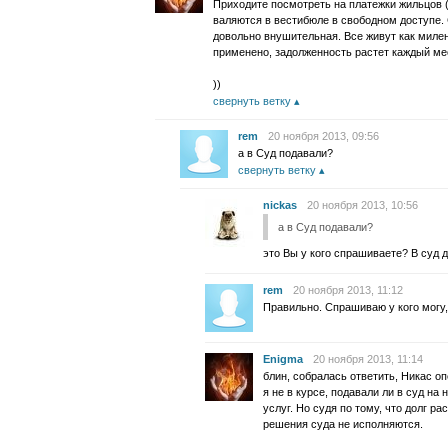
Приходите посмотреть на платежки жильцов 
валяются в вестибюле в свободном доступе.
довольно внушительная. Все живут как милен
применено, задолженность растет каждый ме
))
свернуть ветку
rem
20 ноября 2013, 09:56
а в Суд подавали?
свернуть ветку
nickas
20 ноября 2013, 10:56
а в Суд подавали?
это Вы у кого спрашиваете? В суд д
rem
20 ноября 2013, 11:12
Правильно. Спрашиваю у кого могу, 
Enigma
20 ноября 2013, 11:14
блин, собралась ответить, Никас оп
я не в курсе, подавали ли в суд н
услуг. Но судя по тому, что долг ра
решения суда не исполняются.