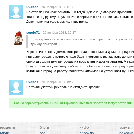
uxonos
20 ноября 2013, 11:58
Не ставлю цель вас обидить. Но тогда нужно еще два раза прибавить 
холоп. и подругому не умею. Если кирпичи не из англии заказывать и
Денег накопиш еше к домику пристроиш.
sergio71
20 ноября 2013, 12:17
Если кирпичи не из англии заказывать и не три этажа то домик по
домику пристроиш.
Хорошо.Вот я хочу домик, интересовался ценами на дома в городе, и
при царе горохе, в которую надо будет постоянно вкладывать деньги 
своих двушки в центре города, на нормальный дом не хватает. А ведь
Покупать за городом, видел объяву, в Лобаново продается вроде при
кататься в город на работу-меня это например не устраивает ну ника
uxonos
20 ноября 2013, 18:55
Не такая уж это и рухлядь ''не сгущайте краски''
Только зарегистрированные и авторизованные пользователи могут оставлять
разделы
блоги
инфо
услуги
блоги
все
правила
реклама