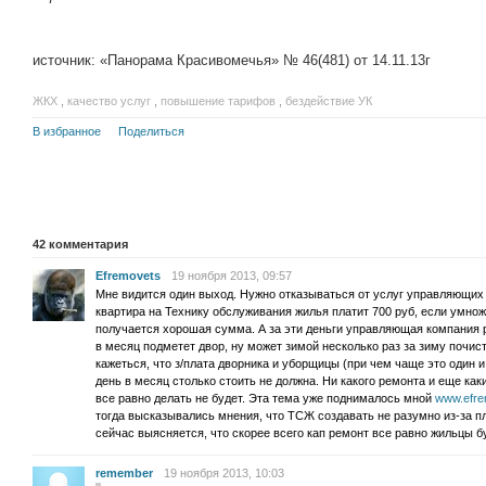
источник: «Панорама Красивомечья» № 46(481) от 14.11.13г
ЖКХ
,
качество услуг
,
повышение тарифов
,
бездействие УК
В избранное
Поделиться
42
комментария
Efremovets
19 ноября 2013, 09:57
Мне видится один выход. Нужно отказываться от услуг управляющих
квартира на Технику обслуживания жилья платит 700 руб, если умнож
получается хорошая сумма. А за эти деньги управляющая компания р
в месяц подметет двор, ну может зимой несколько раз за зиму почист
кажеться, что з/плата дворника и уборщицы (при чем чаще это один и
день в месяц столько стоить не должна. Ни какого ремонта и еще как
все равно делать не будет. Эта тема уже поднималось мной
www.efre
тогда высказывались мнения, что ТСЖ создавать не разумно из-за п
сейчас выясняется, что скорее всего кап ремонт все равно жильцы б
remember
19 ноября 2013, 10:03