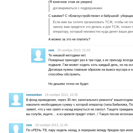
(Я конечнов этом не уверен)
договариваться с подрядчиками
С какими? С «Благоустройством» и бабушкой- уборщи
Если жже вы хотите организовать ТСЖ, чтобы не плат
закону вам придется это делать и для ТСЖ, только
оператору, который неизвестно куда денет ваши ден
А можно за это не платить?
rem
20 ноября 2013, 21:03
Те никакой методики нет.
Пожарные приходят раз в три года, к их приходу всегда 
подвале. Гжи может ходить хоть каждый день, но на о
Договора нужны главным образом на вывоз мусора и на
способны обслужить.
Но дешево точно не будет.
remember
19 ноября 2013, 10:35
В фонд проведения, через 30 лет, капитального ремонта" вашего«дома
накопите необходимую сумму с которой оператор (типа Бибилова, Пол
заявят, что у них грипп и назад вернуться не смогут. Тащите гражданы
вы голуби, ищите… и из кремля придет ответ...! Такую песню испоган
rem
19 ноября 2013, 11:40
По хРЕНь-ТВ, пару недель назад, в перерыве между бредом про ино