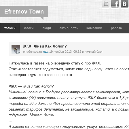
Efremov Town
топики
блоги
люди
активность
компании
работа
ЖКХ: Живи Как Холоп?
опубликовал
jetta
19 ноября 2013, 09:32
в личный блог
Наткнулась в газете на очередную статью про ЖКХ.
Статья заставляет задуматься, какие еще беды обрушатся на собс
очередного думского законопроекта.
ЖКХ — Живи Как Холоп?
Нынешней осенью в Госдуме рассматривается законопроект, к
компаниям (УК) повышать плату за услуги ЖКХ более чем в 1,5 
тарифа на 30 и даже на 45% представители этой отрасли вполне
размерах тарифов депутаты, не забывающие, кстати, и о повы
подумают. Может быть.
…
А каково качество жилищно-коммунальных услуг, оказываемых У