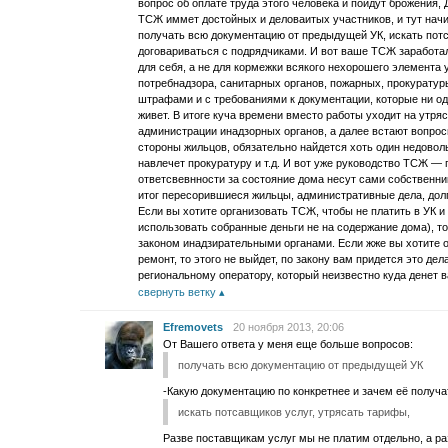
вопрос об оплате труда этого человека и пойдут брожения, 
ТСЖ иммет достойных и деловаитых участников, и тут начи
получать всю документацию от предыдущей УК, искать потс
договариваться с подрядчиками. И вот ваше ТСЖ заработа
для себя, а не для кормежки всякого нехорошего элемента
потребнадзора, санитарных органов, пожарных, прокуратуры 
штрафами и с требованиями к документации, которые ни од
живет. В итоге куча времени вместо работы уходит на утря
администрации инадзорных органов, а далее встают вопрос
стороны жильцов, обязательно найдется хоть один недовол
навлечет прокуратуру и т.д. И вот уже руководство ТСЖ — г
ответсвевнности за состояние дома несут сами собственник
итог пересорившиеся жильцы, административные дела, дол
Если вы хотите организовать ТСЖ, чтобы не платить в УК и 
использовать собранные деньги не на содержание дома), т
законом инадзирательными органами. Если жже вы хотите о
ремонт, то этого не выйдет, по закону вам придется это де
региональному оператору, который неизвестно куда денет в
свернуть ветку
Efremovets
20 ноября 2013, 20:06
От Вашего ответа у меня еще больше вопросов:
получать всю документацию от предыдущей УК
-Какую документацию по конкретнее и зачем её получа
искать потсавщиков услуг, утрясать тарифы,
Разве поставщикам услуг мы не платим отдельно, а р