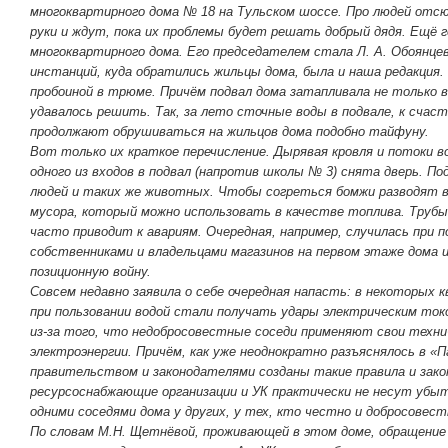
многоквартирного дома № 18 на Тульском шоссе. Про людей отсю
руки и ждут, пока их проблемы будет решать добрый дядя. Ещё г
многоквартирного дома. Его председателем стала Л. А. Обоянцева
инстанций, куда обратились жильцы дома, была и наша редакция. 
пробоиной в трюме. Причём подвал дома затапливала не только в
удавалось решить. Так, за лето сточные воды в подвале, к счас
продолжают обрушиваться на жильцов дома подобно тайфуну.
Вот только их краткое перечисление. Дырявая кровля и потоки в
одного из входов в подвал (напротив школы № 3) снята дверь. 
людей и таких же животных. Чтобы согреться бомжи разводят 
мусора, который можно использовать в качестве топлива. Трубы
часто приводит к авариям. Очередная, например, случилась при 
собственниками и владельцами магазинов на первом этаже дома 
позиционную войну.
Совсем недавно заявила о себе очередная напасть: в некоторых
при пользовании водой стали получать удары электрическим ток
из-за того, что недобросовестные соседи применяют свои техни
электроэнергии. Причём, как уже неоднократно разъяснялось в 
правительством и законодателями созданы такие правила и зако
ресурсоснабжающие организации и УК практически не несут убы
одними соседями дома у других, у тех, кто честно и добросовест
По словам М.Н. Щетнёвой, проживающей в этом доме, обращение