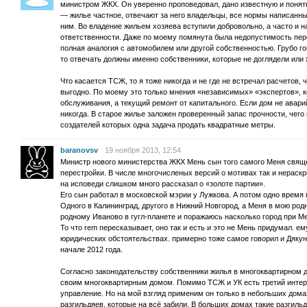
министром ЖКХ. Он уверенно проповедовал, дано известную и понят
— жилье частное, отвечают за него владельцы, все нормы написанны
ним. Во владение жильем хозяева вступили добровольно, а часто и на
ответственности. Даже по моему помянута была недопустимость пер
полная аналогия с автомобилем или другой собственностью. Грубо го
то отвечать должны именно собственники, которые не доглядели ил
Что касается ТСЖ, то я тоже никогда и не где не встречал расчетов,
выгодно. По моему это только мнения «независимых» «экспертов», к
обслуживания, а текущий ремонт от капитального. Если дом не авари
никогда. В старое жилье заложен проверенный запас прочности, чего 
создателей которых одна задача продать квадратные метры.
baranovsv
19 ноября 2013, 12:54
Министр нового министерства ЖКХ Мень сын того самого Меня свяще
перестройки. В числе многочисленых версий о мотивах так и нераскры
на исповеди слишком много рассказал о «золоте партии».
Его сын работал в московской мэрии у Лужкова. А потом одно время
Одного в Калининград, другого в Нижний Новгород, а Меня в мою род
родному Иваново в гугл-планете и поражаюсь насколько город при М
То что rem пересказывает, оно так и есть и это не Мень придумал. 
юридических обстоятельствах. примерно тоже самое говорил и Дякун 
начале 2012 года.
Согласно законодательству собственники жилья в многоквартирном 
своим многоквартирным домом. Помимо ТСЖ и УК есть третий инте
управление. Но на мой взгляд применим он только в небольших домах
разгильдяев, которые на всё забили. В больших домах такие разгиль