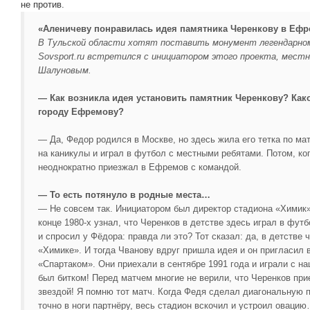
не против.
«Аленичеву понравилась идея памятника Черенкову в Еф
В Тульской области хотят поставить монумент легендарном
Sovsport.ru встретился с инициатором этого проекта, мес
Шалуновым.
— Как возникла идея установить памятник Черенкову? Как
городу Ефремову?
— Да, Федор родился в Москве, но здесь жила его тетка по мат
на каникулы и играл в футбол с местными ребятами. Потом, ко
неоднократно приезжал в Ефремов с командой.
— То есть потянуло в родные места…
— Не совсем так. Инициатором был директор стадиона «Химик» 
конце 1980-х узнал, что Черенков в детстве здесь играл в футб
и спросил у Фёдора: правда ли это? Тот сказал: да, в детстве ч
«Химике». И тогда Чванову вдруг пришла идея и он пригласил
«Спартаком». Они приехали в сентябре 1991 года и играли с н
был битком! Перед матчем многие не верили, что Черенков при
звездой! Я помню тот матч. Когда Федя сделал диагональную п
точно в ноги партнёру, весь стадион вскочил и устроил овацию