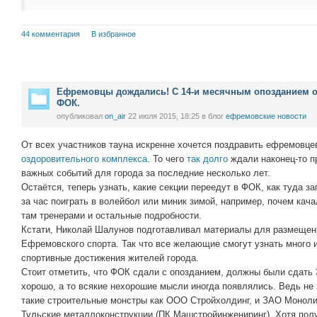
44 комментария
В избранное
Ефремовцы дождались! С 14-и месячным опозданием 
ФОК.
опубликовал
on_air
22 июля 2015, 18:25
в блог
ефремовские новости
От всех участников тауна искренне хочется поздравить ефремовце
оздоровительного комплекса
. То чего
так долго
ждали наконец-то п
важных событий для города за последние несколько лет.
Остаётся, теперь узнать, какие секции переедут в ФОК, как туда за
за час поиграть в волейбол или миник зимой, например, почем кача
там тренерами и остальные подробности.
Кстати, Николай Шалунов подготавливал материалы для размещен
Ефремовского спорта. Так что все желающие смогут узнать много 
спортивные достижения жителей города.
Стоит отметить, что ФОК сдали с опозданием, должны были сдать 3
хорошо, а то всякие нехорошие мысли иногда появлялись. Ведь не
такие строительные монстры как ООО Стройхолдинг, и ЗАО Моноли
Тульские металлоконструкции (ПК Машстройинжениринг). Хотя пол