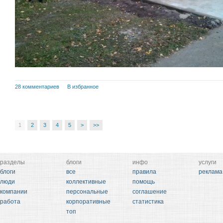
28 комментариев
В избранное
1
2
3
4
5
>
>>
разделы
блоги
инфо
услуги
блоги
все
правила
реклама
люди
коллективные
помощь
компании
персональные
соглашение
работа
корпоративные
статистика
топ