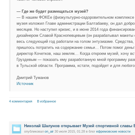
— Где же будет размещаться музей?
— В нашем ФОКЕе (физкультурно-оздоровительном комплексе – 
музея изложил Главе администрации Балтабаеву, он дал добро
месяцев. Но наступил кризис, и в июне 2014 года финансирова
дизайнером Славой Краснопевцевым (он разрабатывал макеты с
весь следующий год работали на голом энтузиазме. Средства, 
пришлось потратить на содержание семьи… Потом помог ден
директор Кочетков, наш земляк… Когда откроем музей, хочу в
Груздевым — показать ему разработанную мной программу разв
в Тульской области. Программа, кстати, подойдет и для любого
Дмитрий Туманов
Источник
4 комментария
В избранное
Николай Шалунов открывает Музей спортивной славы 
опубликовал
on_air
30 июля 2015, 01:28
в блог
ефремовские новости