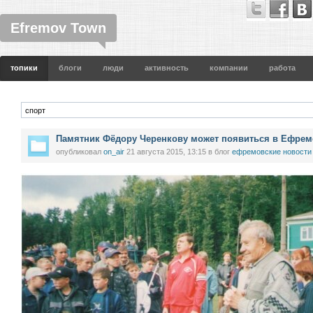
Efremov Town
топики
блоги
люди
активность
компании
работа
Памятник Фёдору Черенкову может появиться в Ефрем
опубликовал
on_air
21 августа 2015, 13:15
в блог
ефремовские новости