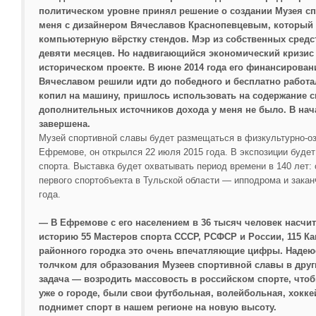
политическом уровне принял решение о создании Музея с
меня с дизайнером Вячеславов Краснопевцевым, который 
компьютерную вёрстку стендов. Мэр из собственных средст
девяти месяцев. Но надвигающийся экономический кризис 
историческом проекте. В июне 2014 года его финансирован
Вячеславом решили идти до победного и бесплатно работал
копил на машину, пришлось использовать на содержание св
дополнительных источников дохода у меня не было. В нач
завершена.
Музей спортивной славы будет размещаться в физкультурно-о
Ефремове, он открылся 22 июля 2015 года. В экспозиции будет
спорта. Выставка будет охватывать период времени в 140 лет: 
первого спортобъекта в Тульской области — ипподрома и зака
года.
— В Ефремове с его населением в 36 тысяч человек насчи
историю 55 Мастеров спорта СССР, РСФСР и России, 115 Ка
районного городка это очень впечатляющие цифры. Надею
толчком для образования Музеев спортивной славы в други
задача — возродить массовость в российском спорте, чтоб
уже о городе, были свои футбольная, волейбольная, хокке
поднимет спорт в нашем регионе на новую высоту.