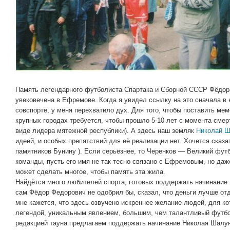
Память легендарного футболиста Спартака и Сборной СССР Фёдор
увековечена в Ефремове. Когда я увидел ссылку на это сначала в
совспорте, у меня перехватило дух. Для того, чтобы поставить ме
крупных городах требуется, чтобы прошло 5-10 лет с момента смерт
виде лидера мятежной республики). А здесь наш земляк
Николай Ш
идеей, и особых препятствий для её реализации нет. Хочется сказат
памятников Бунину ). Если серьёзнее, то Черенков — Великий фут
команды, пусть его имя не так тесно связано с Ефремовым, но даже
может сделать многое, чтобы память эта жила.
Найдётся много любителей спорта, готовых поддержать начинание
сам Фёдор Федорович не одобрил бы, сказал, что деньги лучше от
мне кажется, что здесь озвучено искреннее желание людей, для к
легендой, уникальным явлением, большим, чем талантливый футб
редакцией тауна предлагаем поддержать начинание Николая Шалун