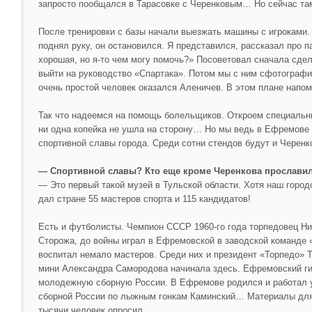
запросто пообщался в Тарасовке с Черенковым… Но сейчас та
После тренировки с базы начали выезжать машины с игроками
поднял руку, он остановился. Я представился, рассказал про п
хорошая, но я-то чем могу помочь?» Посоветовал сначала сдел
выйти на руководство «Спартака». Потом мы с ним сфотограф
очень простой человек оказался Аленичев. В этом плане напо
Так что надеемся на помощь болельщиков. Откроем специальн
ни одна копейка не ушла на сторону… Но мы ведь в Ефремове 
спортивной славы города. Среди сотни стендов будут и Черенк
— Спортивной славы? Кто еще кроме Черенкова прославил
— Это первый такой музей в Тульской области. Хотя наш городо
дал стране 55 мастеров спорта и 115 кандидатов!
Есть и футболисты. Чемпион СССР 1960-го года торпедовец Н
Сторожа, до войны играл в Ефремовской в заводской команде «
воспитал немало мастеров. Среди них и президент «Торпедо» 
мини Александра Самородова начинала здесь. Ефремовский ги
молодежную сборную России. В Ефремове родился и работал 
сборной России по лыжным гонкам Каминский… Материалы для 
тысячи человек опросил.