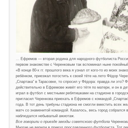
… Ефремов — вторая родина для народного футболиста Росси
первом знакомстве с Черенковым так вспоминал ныне покойный
«В конце 80-х гг. прошлого века я узнал от кого-то из моих зн
ребёнком, приезжал погостить к своей тёте на лето Фёдор Чере
„Спартака“ в Тарасовке, то спросил у Фёдора: правда ли это? 
действительно в Ефремове живёт его тётя по матери, и он в дет
играл в футбол с местными ребятишками на стадионе в городск
пригласил Черенкова приехать в Ефремов с командой „Спартак“
года. В тот день трибуны стадиона не смогли вместить всех 
матч со знаменитой командой. Казалось, весь город собрался
наблюдался небывалый ажиотаж.
Все говорили о приезде звезды советского футбола Черенкова
Многие не верили в приезд прославленного футболиста. Тот пе