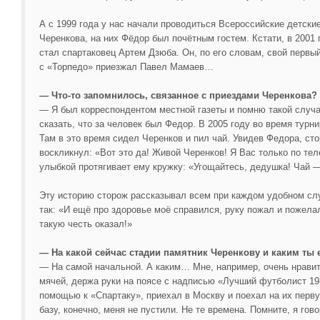
А с 1999 года у нас начали проводиться Всероссийские детск
Черенкова, на них Фёдор был почётным гостем. Кстати, в 200
стал спартаковец Артем Дзюба. Он, по его словам, свой первы
с «Торпедо» приезжал Павел Мамаев…
— Что-то запомнилось, связанное с приездами Черенкова?
— Я был корреспондентом местной газеты и помню такой случа
сказать, что за человек был Федор. В 2005 году во время турн
Там в это время сидел Черенков и пил чай. Увидев Федора, ст
воскликнул: «Вот это да! Живой Черенков! Я Вас только по тел
улыбкой протягивает ему кружку: «Угощайтесь, дедушка! Чай 
Эту историю сторож рассказывал всем при каждом удобном слу
так: «И ещё про здоровье моё справился, руку пожал и пожела
такую честь оказал!»
— На какой сейчас стадии памятник Черенкову и каким ты 
— На самой начальной. А каким… Мне, например, очень нравить
мячей, держа руки на поясе с надписью «Лучший футболист 198
помощью к «Спартаку», приехал в Москву и поехал на их перву
базу, конечно, меня не пустили. Не те времена. Помните, я гов