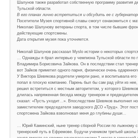
Шалунов также разработал собственную программу развития де
Тульской области.
В его планах лично встретиться и обсудить ее с губернато
Посетители Музея спортивной славы смогут ознакомиться с ма
Николаю Шалунову ветераны спорта, в том числе бывшие фронт
действующие спортсмены.
Дата открытия музея пока уточняется.
Николай Шалунов рассказал Myslo истории о некоторых спортс
… Однажды я брал интервью у чемпиона Тульской области по 
Владимира Борисовича Зайкова. Он в последствии стал трене
вот Зайков приметил одного парня, физически очень одаренного
У Виктора Шевякова родители умерли рано, и воспитывала его
попал в плохую компанию. Парень был бы сам рад уйти из нее, 
решил встретиться с местным авторитетом, у которого Шевяков
длилась напряженная беседа между тренером и предводителем
сказал: «Пусть уходит…». Впоследствии Шевяков выполнил но
заместителем председателя заводского ДСО «Труд». Этот пос
спортсмена Зайкова взволновал меня до глубины души…
… Юрий Каминский, ныне тренер сборной России по лыжному сп
тренерский путь в Ефремове. Будучи учеником третьей школы
занял вместе со своими одноклассниками 1 место в городской