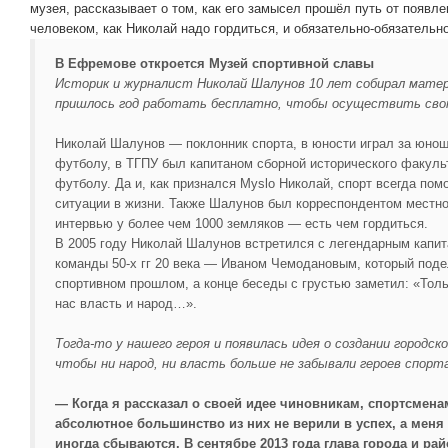
музея, рассказывает о том, как его замысел прошёл путь от появле
человеком, как Николай надо гордиться, и обязательно-обязательн
В Ефремове откроется Музей спортивной славы
Историк и журналист Николай Шалунов 10 лет собирал матер
пришлось год работать бесплатно, чтобы осуществить сво
Николай Шалунов — поклонник спорта, в юности играл за юн
футболу, в ТГПУ был капитаном сборной исторического факульт
футболу. Да и, как признался Myslo Николай, спорт всегда по
ситуации в жизни. Также Шалунов был корреспондентом местно
интервью у более чем 1000 земляков — есть чем гордиться.
В 2005 году Николай Шалунов встретился с легендарным капи
команды 50-х гг 20 века — Иваном Чемодановым, который поде
спортивном прошлом, а конце беседы с грустью заметил: «Тол
нас власть и народ…».
Тогда-то у нашего героя и появилась идея о создании городс
чтобы ни народ, ни власть больше не забывали героев спорт
— Когда я рассказал о своей идее чиновникам, спортсмена
абсолютное большинство из них не верили в успех, а меня
иногда сбываются. В сентябре 2013 года глава города и ра