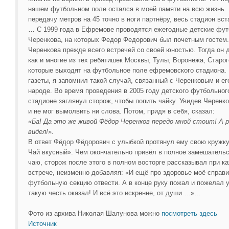
нашем футбольном поле остался в моей памяти на всю жизнь.
передачу метров на 45 точно в ноги партнёру, весь стадион в
… С 1999 года в Ефремове проводятся ежегодные детские фу
Черенкова, на которых Федор Федорович был почетным гостем
Черенкова прежде всего встречей со своей юностью. Тогда он 
как и многие из тех ребятишек Москвы, Тулы, Воронежа, Старо
которые выходят на футбольное поле ефремовского стадиона.
газеты, я запомнил такой случай, связанный с Черенковым и е
народе. Во время проведения в 2005 году детского футбольног
стадионе заглянул сторож, чтобы попить чайку. Увидев Черенк
и не мог вымолвить ни слова. Потом, придя в себя, сказал:
«Ба! Да это же живой Фёдор Черенков передо мной стоит! А 
видел!».
В ответ Фёдор Фёдорович с улыбкой протянул ему свою кружку
Чай вкусный». Чем окончательно привёл в полное замешательс
чаю, сторож после этого в полном восторге рассказывал при к
встрече, неизменно добавляя: «И ещё про здоровье моё справи
футбольную секцию отвести. А в конце руку пожал и пожелал у
такую честь оказал! И всё это искренне, от души …»…
Фото из архива Николая Шалунова можно
посмотреть здесь
Источник