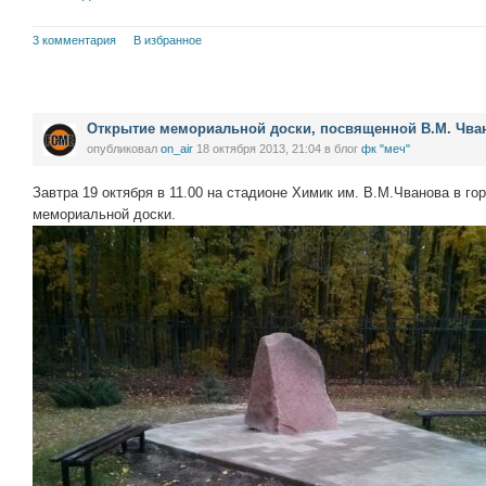
3 комментария
В избранное
Открытие мемориальной доски, посвященной В.М. Чва
опубликовал
on_air
18 октября 2013, 21:04
в блог
фк "меч"
Завтра 19 октября в 11.00 на стадионе Химик им. В.М.Чванова в го
мемориальной доски.