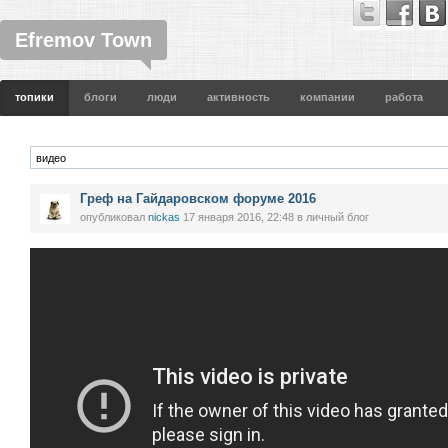
Efremov Town
топики
блоги
люди
активность
компании
работа
Греф на Гайдаровском форуме 2016
опубликовал
nickas
17 января 2016, 22:48
в личный блог