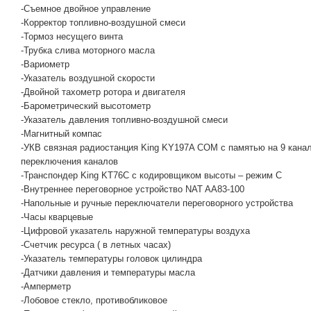
-Съемное двойное управление
-Корректор топливно-воздушной смеси
-Тормоз несущего винта
-Трубка слива моторного масла
-Вариометр
-Указатель воздушной скорости
-Двойной тахометр ротора и двигателя
-Барометрический высотометр
-Указатель давления топливно-воздушной смеси
-Магнитный компас
-УКВ связная радиостанция King KY197A COM с памятью на 9 канал
переключения каналов
-Транспондер King KT76C с кодировщиком высоты – режим С
-Внутреннее переговорное устройство NAT AA83-100
-Напольные и ручные переключатели переговорного устройства
-Часы кварцевые
-Цифровой указатель наружной температуры воздуха
-Счетчик ресурса ( в летных часах)
-Указатель температуры головок цилиндра
-Датчики давления и температуры масла
-Амперметр
-Лобовое стекло, противобликовое