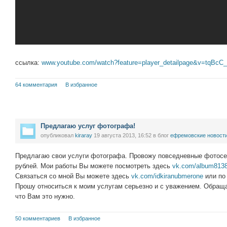
ссылка:
www.youtube.com/watch?feature=player_detailpage&v=tqBc
64 комментария
В избранное
Предлагаю услуг фотографа!
опубликовал
kiraray
19 августа 2013, 16:52
в блог
ефремовские новост
Предлагаю свои услуги фотографа. Провожу повседневные фотосес
рублей. Мои работы Вы можете посмотреть здесь
vk.com/album813
Связаться со мной Вы можете здесь
vk.com/idkiranubmerone
или по 
Прошу относиться к моим услугам серьезно и с уважением. Обраща
что Вам это нужно.
50 комментариев
В избранное