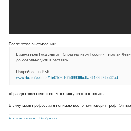
После этого выступления:
Вице-спикер Госдумы от «Справедливой России» Николай Леви
добровольно уйти в отставку.
Подробнее на РБК:
www.rbc.ru/politics/15/01/2016/569939bc9a79472893e532ed
«Правда глаза колет» вот что я могу на это ответить.
В силу моей профессии я понимаю все, о чем говорит Греф. Он пра
48 комментариев
В избранное