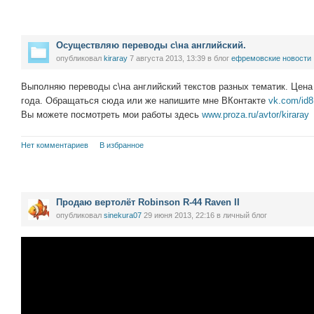
Осуществляю переводы с\на английский.
опубликовал
kiraray
7 августа 2013, 13:39
в блог
ефремовские новости
Выполняю переводы с\на английский текстов разных тематик. Цена 
года. Обращаться сюда или же напишите мне ВКонтакте
vk.com/id8
Вы можете посмотреть мои работы здесь
www.proza.ru/avtor/kiraray
Нет комментариев
В избранное
Продаю вертолёт Robinson R-44 Raven II
опубликовал
sinekura07
29 июня 2013, 22:16
в личный блог