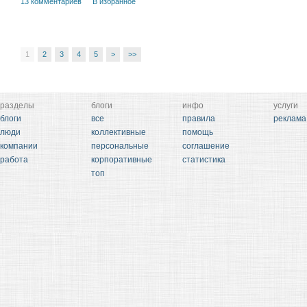
13 комментариев
В избранное
1
2
3
4
5
>
>>
разделы
блоги
инфо
услуги
блоги
все
правила
реклама
люди
коллективные
помощь
компании
персональные
соглашение
работа
корпоративные
статистика
топ