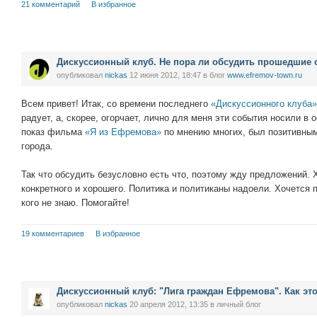
21 комментарий
В избранное
Дискуссионный клуб. Не пора ли обсудить прошедшие
опубликовал
nickas
12 июня 2012, 18:47
в блог
www.efremov-town.ru
Всем привет! Итак, со времени последнего
«Дискуссионного клуба»
радует, а, скорее, огорчает, лично для меня эти события носили в 
показ фильма
«Я из Ефремова»
по мнению многих, был позитивны
города.
Так что обсудить безусловно есть что, поэтому жду предложений. 
конкретного и хорошего. Политика и политиканы надоели. Хочется п
кого не знаю. Помогайте!
19 комментариев
В избранное
Дискуссионный клуб: "Лига граждан Ефремова". Как эт
опубликовал
nickas
20 апреля 2012, 13:35
в личный блог