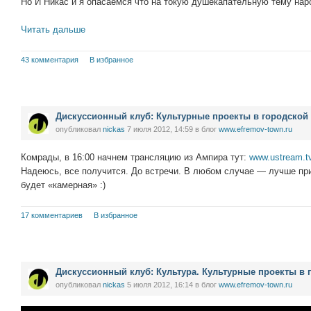
Но И Никас и я опасаемся что на токую душекапательную тему нар
Читать дальше
43 комментария
В избранное
Дискуссионный клуб: Культурные проекты в городской 
опубликовал
nickas
7 июля 2012, 14:59
в блог
www.efremov-town.ru
Комрады, в 16:00 начнем трансляцию из Ампира тут:
www.ustream.t
Надеюсь, все получится. До встречи. В любом случае — лучше при
будет «камерная» :)
17 комментариев
В избранное
Дискуссионный клуб: Культура. Культурные проекты в 
опубликовал
nickas
5 июля 2012, 16:14
в блог
www.efremov-town.ru