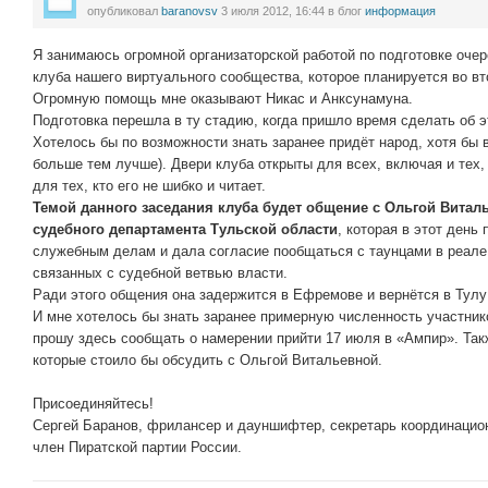
опубликовал
baranovsv
3 июля 2012, 16:44
в блог
информация
Я занимаюсь огромной организаторской работой по подготовке оче
клуба нашего виртуального сообщества, которое планируется во вто
Огромную помощь мне оказывают Никас и Анксyнамуна.
Подготовка перешла в ту стадию, когда пришло время сделать об 
Хотелось бы по возможности знать заранее придёт народ, хотя бы в 
больше тем лучше). Двери клуба открыты для всех, включая и тех, 
для тех, кто его не шибко и читает.
Темой данного заседания клуба будет общение с Ольгой Витал
судебного департамента Тульской области
, которая в этот день
служебным делам и дала согласие пообщаться с таунцами в реале 
связанных с судебной ветвью власти.
Ради этого общения она задержится в Ефремове и вернётся в Тулу
И мне хотелось бы знать заранее примерную численность участник
прошу здесь сообщать о намерении прийти 17 июля в «Ампир». Так
которые стоило бы обсудить с Ольгой Витальевной.
Присоединяйтесь!
Сергей Баранов, фрилансер и дауншифтер, секретарь координацио
член Пиратской партии России.