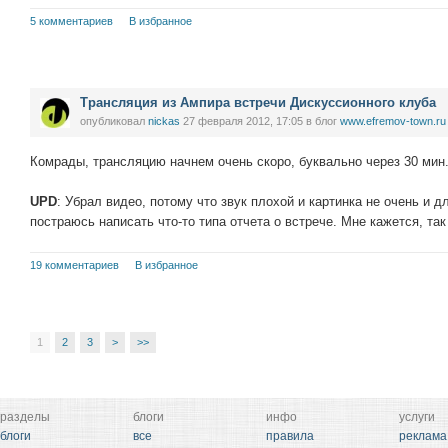
5 комментариев
В избранное
Трансляция из Ампира встречи Дискуссионного клуба
опубликовал
nickas
27 февраля 2012, 17:05
в блог
www.efremov-town.ru
Комрады, трансляцию начнем очень скоро, буквально через 30 мин
UPD
: Убрал видео, потому что звук плохой и картинка не очень и 
постраюсь написать что-то типа отчета о встрече. Мне кажется, та
19 комментариев
В избранное
1
2
3
>
>>
разделы
блоги
инфо
услуги
блоги
все
правила
реклама