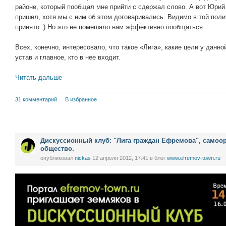
районе, который пообщал мне прийти с сдержал слово. А вот Юрий
пришел, хотя мы с ним об этом договаривались. Видимо в той полити
принято :) Но это не помешало нам эффективно пообщаться.
Всех, конечно, интересовало, что такое «Лига», какие цели у данно
устав и главное, кто в нее входит.
Читать дальше
31 комментарий
В избранное
Дискуссионный клуб: "Лига граждан Ефремова", самоор
общество.
опубликовал
nickas
12 апреля 2012, 17:41
в блог
www.efremov-town.ru