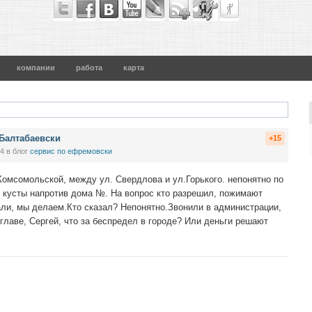
компании
работа
карта
 Балтабаевски
+15
34
в блог
сервис по ефремовски
Комсомольской, между ул. Свердлова и ул.Горького. непонятно по
 кусты напротив дома №. На вопрос кто разрешил, пожимают
али, мы делаем.Кто сказал? Непонятно.Звонили в администрации,
 главе, Сергей, что за беспредел в городе? Или деньги решают