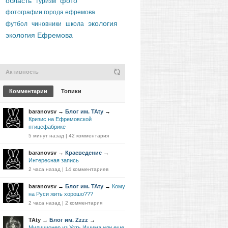
область
фото
туризм
фотографии города ефремова
экология
футбол
чиновники
школа
экология Ефремова
Активность
Комментарии
Топики
baranovsv
→
Блог им. TAty
→
Кризис на Ефремовской
птицефабрике
5 минут назад
|
42 комментария
baranovsv
→
Краеведение
→
Интересная запись
2 часа назад
|
14 комментариев
baranovsv
→
Блог им. TAty
→
Кому
на Руси жить хорошо???
2 часа назад
|
2 комментария
TAty
→
Блог им. Zzzz
→
Милиционер из Усть Ишима или еще