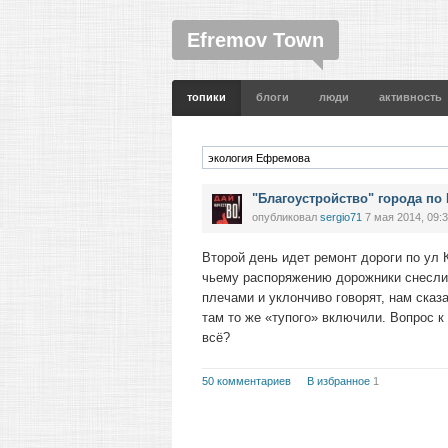
Efremov Town
топики
блоги
люди
активность
"Благоустройство" города по
опубликовал
sergio71
7 мая 2014, 09:
Второй день идет ремонт дороги по ул 
чьему распоряжению дорожники снесли
плечами и уклончиво говорят, нам сказ
там то же «тупого» включили. Вопрос к
всё?
50 комментариев
В избранное
1