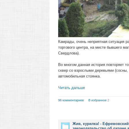
Камрады, очень неприятная ситуация ра
торгового центра, на месте бывшего ма
Свердлова).
Во многом данная история повторяет то
сквер со взрослыми деревьями (сосны, 
автомобильная стоянка.
Читать дальше
96 комментариев
В избранное
2
Жив, курилка! - Ефремовский
законодательство об охране 