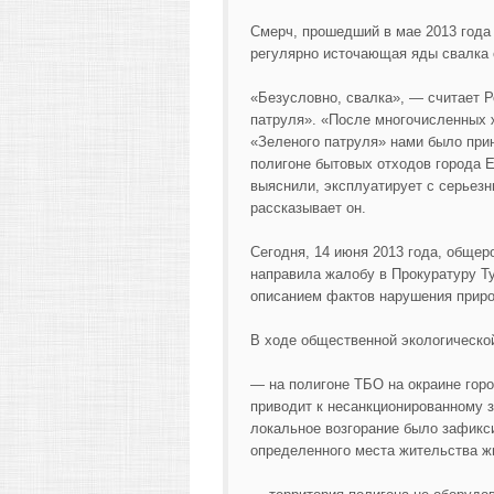
Смерч, прошедший в мае 2013 года
регулярно источающая яды свалка 
«Безусловно, свалка», — считает 
патруля». «После многочисленных 
«Зеленого патруля» нами было при
полигоне бытовых отходов города 
выяснили, эксплуатирует с серьез
рассказывает он.
Сегодня, 14 июня 2013 года, обще
направила жалобу в Прокуратуру Т
описанием фактов нарушения приро
В ходе общественной экологическо
— на полигоне ТБО на окраине гор
приводит к несанкционированному з
локальное возгорание было зафикси
определенного места жительства жг