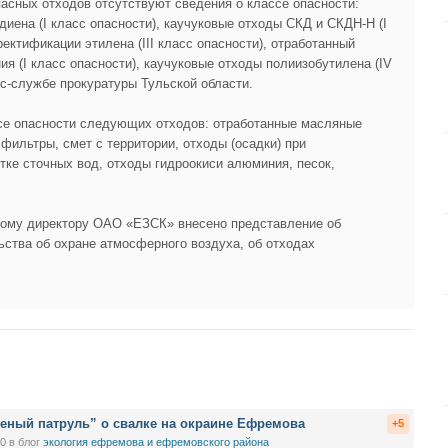
асных отходов отсутствуют сведения о классе опасности:
диена (I класс опасности), каучуковые отходы СКД и СКДН-Н (I
ректификации этилена (III класс опасности), отработанный
ия (I класс опасности), каучуковые отходы полиизобутилена (IV
сс-службе прокуратуры Тульской области.
се опасности следующих отходов: отработанные масляные
ильтры, смет с территории, отходы (осадки) при
тке сточных вод, отходы гидроокиси алюминия, песок,
ному директору ОАО «ЕЗСК» внесено представление об
ьства об охране атмосферного воздуха, об отходах
леный патруль” о свалке на окраине Ефремова
+5
10
в блог
экология ефремова и ефремовского района