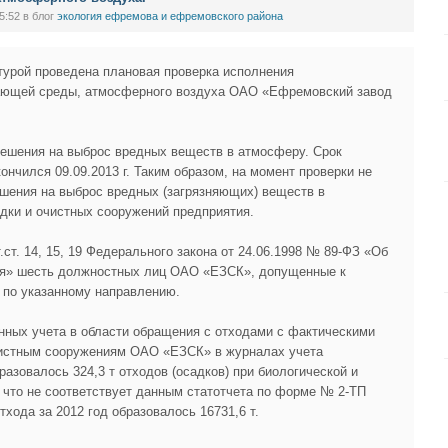
5:52
в блог
экология ефремова и ефремовского района
турой проведена плановая проверка исполнения
жающей среды, атмосферного воздуха ОАО «Ефремовский завод
ешения на выброс вредных веществ в атмосферу. Срок
ончился 09.09.2013 г. Таким образом, на момент проверки не
шения на выброс вредных (загрязняющих) веществ в
ки и очистных сооружений предприятия.
.ст. 14, 15, 19 Федерального закона от 24.06.1998 № 89-ФЗ «Об
ния» шесть должностных лиц ОАО «ЕЗСК», допущенные к
 по указанному направлению.
нных учета в области обращения с отходами с фактическими
чистным сооружениям ОАО «ЕЗСК» в журналах учета
разовалось 324,3 т отходов (осадков) при биологической и
 что не соответствует данным статотчета по форме № 2-ТП
отхода за 2012 год образовалось 16731,6 т.