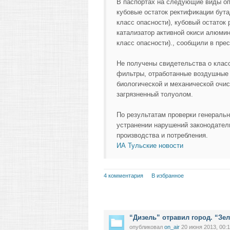
В паспортах на следующие виды оп
кубовые остаток ректификации бута
класс опасности), кубовый остаток 
катализатор активной окиси алюмин
класс опасности)., сообщили в пре
Не получены свидетельства о клас
фильтры, отработанные воздушные ф
биологической и механической очис
загрязненный толуолом.
По результатам проверки генераль
устранении нарушений законодател
производства и потребления.
ИА Тульские новости
4 комментария
В избранное
“Дизель” отравил город. “Зе
опубликовал
on_air
20 июня 2013, 00: