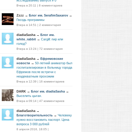
исследований) Выпуск # 0
Вчера в 20:11
|
8 комментариев
Zzzz
→
Блог им. SerafimSaxarov
→
Гвоздь программы
Вчера в 14:51
|
2 комментария
diadiaSasha
→
Блог им.
white_rabbit
→
Cargill: пир или
голод?
Вчера в 13:24
|
72 комментария
diadiaSasha
→
Ефремовские
новости
→
50-летний аниматор был
госпитализирован в больницу города
Ефремов после встречи с
неадекватным прохожим
Вчера в 12:39
|
16 комментариев
DARK
→
Блог им. diadiaSasha
→
Выселить цыган.
Вчера в 09:14
|
47 комментариев
diadiaSasha
→
Благотворительность
→
Человеку
нужно восстановить паспорт. Цена
вопроса 3 000 рублей
8 апреля 2016, 18:05
|