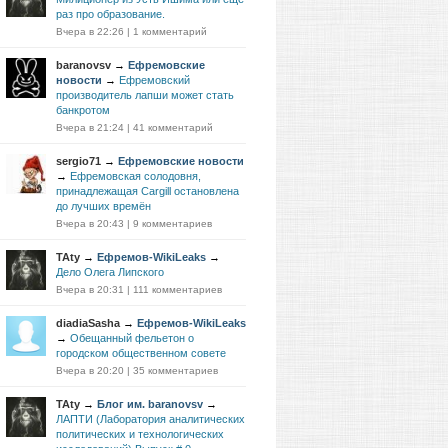
раз про образование.
Вчера в 22:26
|
1 комментарий
baranovsv
→
Ефремовские
новости
→
Ефремовский
производитель лапши может стать
банкротом
Вчера в 21:24
|
41 комментарий
sergio71
→
Ефремовские новости
→
Ефремовская солодовня,
принадлежащая Cargill остановлена
до лучших времён
Вчера в 20:43
|
9 комментариев
TAty
→
Ефремов-WikiLeaks
→
Дело Олега Липского
Вчера в 20:31
|
111 комментариев
diadiaSasha
→
Ефремов-WikiLeaks
→
Обещанный фельетон о
городском общественном совете
Вчера в 20:20
|
35 комментариев
TAty
→
Блог им. baranovsv
→
ЛАПТИ (Лаборатория аналитических
политических и технологических