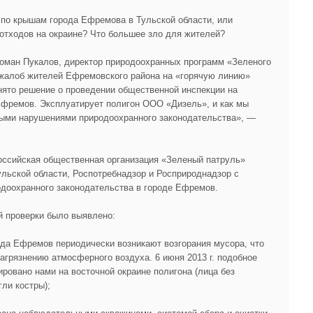
 по крышам города Ефремова в Тульской области, или
отходов на окраине? Что большее зло для жителей?
Роман Пукалов, директор природоохранных программ «Зеленого
жалоб жителей Ефремовского района на «горячую линию»
нято решение о проведении общественной инспекции на
Ефремов. Эксплуатирует полигон ООО «Дизель», и как мы
ными нарушениями природоохранного законодательства», —
российская общественная организация «Зеленый патруль»
ульской области, Роспотребнадзор и Росприроднадзор с
доохранного законодательства в городе Ефремов.
й проверки было выявлено:
ода Ефремов периодически возникают возгорания мусора, что
агрязнению атмосферного воздуха. 6 июня 2013 г. подобное
ровано нами на восточной окраине полигона (лица без
ли костры);