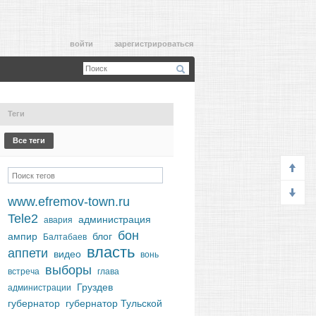
войти
зарегистрироваться
Теги
Все теги
www.efremov-town.ru
Tele2
администрация
авария
бон
ампир
блог
Балтабаев
власть
аппети
видео
вонь
выборы
встреча
глава
Груздев
администрации
губернатор
губернатор Тульской