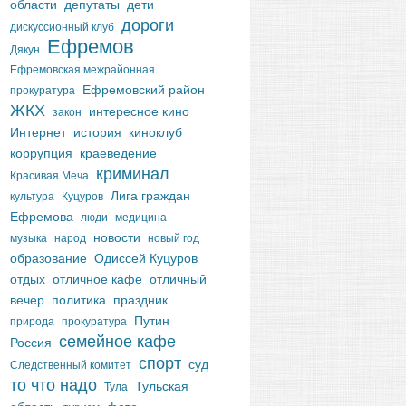
области
депутаты
дети
дороги
дискуссионный клуб
Ефремов
Дякун
Ефремовская межрайонная
Ефремовский район
прокуратура
ЖКХ
интересное кино
закон
Интернет
история
киноклуб
коррупция
краеведение
криминал
Красивая Меча
Лига граждан
культура
Куцуров
Ефремова
люди
медицина
новости
музыка
народ
новый год
образование
Одиссей Куцуров
отдых
отличное кафе
отличный
вечер
политика
праздник
Путин
природа
прокуратура
семейное кафе
Россия
спорт
суд
Следственный комитет
то что надо
Тульская
Тула