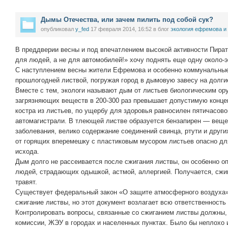
Дымы Отечества, или зачем пилить под собой сук?
опубликовал
y_fed
17 февраля 2014, 16:52
в блог
экология ефремова и
В преддверии весны и под впечатлением высокой активности Пира
для людей, а не для автомобилей!» хочу поднять еще одну около-
С наступлением весны жители Ефремова и особенно коммунальные
прошлогодней листвой, погружая город в дымовую завесу на долг
Вместе с тем, экологи называют дым от листьев биологическим ор
загрязняющих веществ в 200-300 раз превышает допустимую конце
костра из листьев, по ущербу для здоровья равносилен пятичасов
автомагистрали. В тлеющей листве образуется бензапирен — вещ
заболевания, велико содержание соединений свинца, ртути и дру
от горящих вперемешку с пластиковым мусором листьев опасно для
исхода.
Дым долго не рассеивается после сжигания листвы, он особенно оп
людей, страдающих одышкой, астмой, аллергией. Получается, сжи
травят.
Существует федеральный закон «О защите атмосферного воздуха»
сжигание листвы, но этот документ возлагает всю ответственность
Контролировать вопросы, связанные со сжиганием листвы должны,
комиссии, ЖЭУ в городах и населенных пунктах. Было бы неплохо 