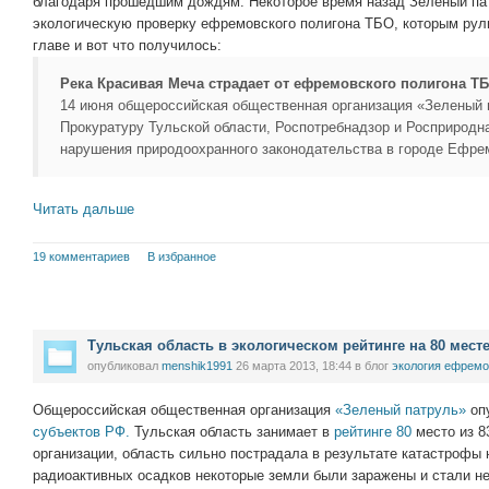
благодаря прошедшим дождям. Некоторое время назад Зеленый па
экологическую проверку ефремовского полигона ТБО, которым рул
главе и вот что получилось:
Река Красивая Меча страдает от ефремовского полигона ТБ
14 июня общероссийская общественная организация «Зеленый 
Прокуратуру Тульской области, Роспотребнадзор и Росприродн
нарушения природоохранного законодательства в городе Ефрем
Читать дальше
19 комментариев
В избранное
Тульская область в экологическом рейтинге на 80 мест
опубликовал
menshik1991
26 марта 2013, 18:44
в блог
экология ефремо
Общероссийская общественная организация
«Зеленый патруль»
оп
субъектов РФ.
Тульская область занимает в
рейтинге 80
место из 8
организации, область сильно пострадала в результате катастрофы
радиоактивных осадков некоторые земли были заражены и стали н