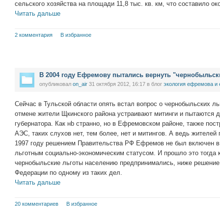
сельского хозяйства на площади 11,8 тыс. кв. км, что составило ок
Читать дальше
2 комментария
В избранное
В 2004 году Ефремову пытались вернуть "чернобыльски
опубликовал
on_air
31 октября 2012, 16:17
в блог
экология ефремова и
Сейчас в Тульской области опять встал вопрос о чернобыльских ль
отмене жители Щкинского района устраивают митинги и пытаются д
губернатора. Как нb странно, но в Ефремовском районе, также по
АЭС, таких слухов нет, тем более, нет и митингов. А ведь жителей
1997 году решением Правительства РФ Ефремов не был включен в 
льготным социально-экономическим статусом. И прошло это тогда к
чернобыльские льготы населению предпринимались, ниже решение
Федерации по одному из таких дел.
Читать дальше
20 комментариев
В избранное