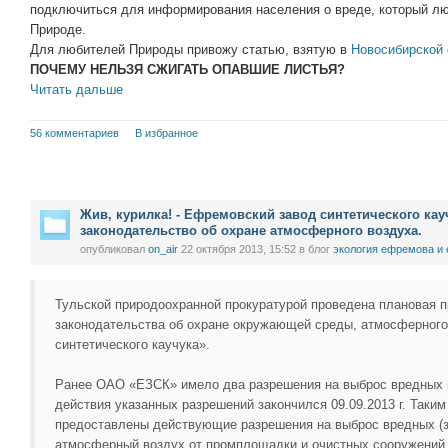
подключиться для информирования населения о вреде, который лю
Природе.
Для любителей Природы привожу статью, взятую в
Новосибирской 
ПОЧЕМУ НЕЛЬЗЯ СЖИГАТЬ ОПАВШИЕ ЛИСТЬЯ?
Читать дальше
56 комментариев
В избранное
Жив, курилка! - Ефремовский завод синтетического ка
законодательство об охране атмосферного воздуха.
опубликовал
on_air
22 октября 2013, 15:52
в блог
экология ефремова и
Тульской природоохранной прокуратурой проведена плановая 
законодательства об охране окружающей среды, атмосферног
синтетического каучука».
Ранее ОАО «ЕЗСК» имело два разрешения на выброс вредных 
действия указанных разрешений закончился 09.09.2013 г. Таким
предоставлены действующие разрешения на выброс вредных (
атмосферный воздух от промплощадки и очистных сооружений 