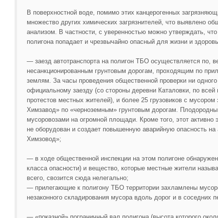
В поверхностной воде, помимо этих канцерогенных загрязняющ
множество других химических загрязнителей, что выявлено о
анализом. В частности, с уверенностью можно утверждать, что
полигона попадает и чрезвычайно опасный для жизни и здоров
— заезд автотранспорта на полигон ТБО осуществляется по, ве
несанкционированным грунтовым дорогам, проходящим по при
землям. За часы проведения общественной проверки ни одного
официальному заезду (со стороны деревни Каталовки, по всей 
протестов местных жителей), и более 25 грузовиков с мусором
Химзавод» по «черноземным» грунтовым дорогам. Плодородны
мусоровозами на огромной площади. Кроме того, этот активно 
не оборудован и создает повышенную аварийную опасность на
Химзовод»;
— в ходе общественной инспекции на этом полигоне обнаружен
класса опасности) и вещество, которые местные жители называ
всего, свозится сюда нелегально;
— прилегающие к полигону ТБО территории захламлены мусор
незаконного складирования мусора вдоль дорог и в соседних п
— «показной» пограничный вал полигона (высота которого окол