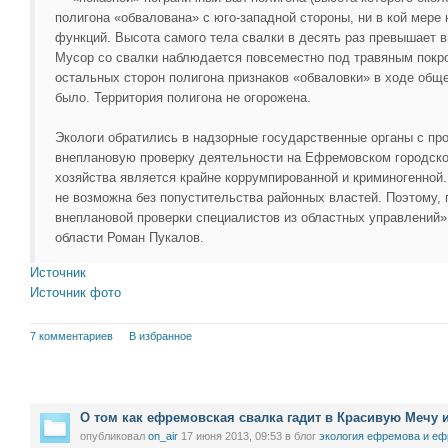
полигона «обвалована» с юго-западной стороны, ни в кой мере
функций. Высота самого тела свалки в десять раз превышает 
Мусор со свалки наблюдается повсеместно под травяным покро
остальных сторон полигона признаков «обваловки» в ходе общ
было. Территория полигона не огорожена.
Экологи обратились в надзорные государственные органы с пр
внеплановую проверку деятельности на Ефремовском городско
хозяйства является крайне коррумпированной и криминогенной
не возможна без попустительства районных властей. Поэтому,
внеплановой проверки специалистов из областных управлений»
области Роман Пукалов.
Источник
Источник фото
7 комментариев
В избранное
О том как ефремовская свалка гадит в Красивую Мечу 
опубликовал
on_air
17 июня 2013, 09:53
в блог
экология ефремова и еф