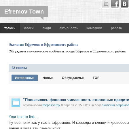
Efremov Town
топики
блоги
люди
активность
компании
работа
Экология Ефремова и Ефремовского района
Обсуждаем экологические проблемы города Ефремов и Ефремовского района.
42 топика
Интересные
Новые
Обсуждаемые
TOP
“Повысилась фоновая численность стволовых вредите
опубликовал
thepasserby
8 апреля 2015, 00:38
в блог
экология ефремов
Your text to link...
Ну всё прям как у нас в Ефремове. И короеды и клещи и кровососы
давай а куда эти деньги идут…