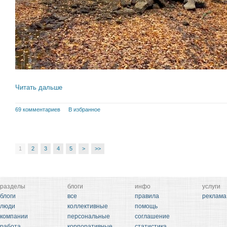
Читать дальше
69 комментариев
В избранное
1
2
3
4
5
>
>>
разделы
блоги
инфо
услуги
блоги
все
правила
реклама
люди
коллективные
помощь
компании
персональные
соглашение
работа
корпоративные
статистика