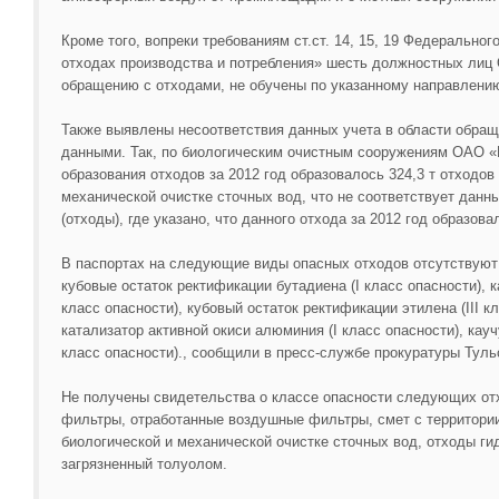
Кроме того, вопреки требованиям ст.ст. 14, 15, 19 Федеральног
отходах производства и потребления» шесть должностных ли
обращению с отходами, не обучены по указанному направлени
Также выявлены несоответствия данных учета в области обращ
данными. Так, по биологическим очистным сооружениям ОАО «
образования отходов за 2012 год образовалось 324,3 т отходов 
механической очистке сточных вод, что не соответствует дан
(отходы), где указано, что данного отхода за 2012 год образовал
В паспортах на следующие виды опасных отходов отсутствуют 
кубовые остаток ректификации бутадиена (I класс опасности), 
класс опасности), кубовый остаток ректификации этилена (III к
катализатор активной окиси алюминия (I класс опасности), кау
класс опасности)., сообщили в пресс-службе прокуратуры Туль
Не получены свидетельства о классе опасности следующих от
фильтры, отработанные воздушные фильтры, смет с территории
биологической и механической очистке сточных вод, отходы ги
загрязненный толуолом.