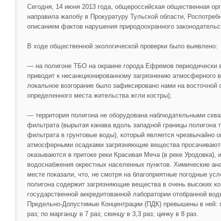
Сегодня, 14 июня 2013 года, общероссийская общественная ор
направила жалобу в Прокуратуру Тульской области, Роспотреб
описанием фактов нарушения природоохранного законодательс
В ходе общественной экологической проверки было выявлено:
— на полигоне ТБО на окраине города Ефремов периодически в
приводит к несанкционированному загрязнению атмосферного во
локальное возгорание было зафиксировано нами на восточной о
определенного места жительства жгли костры);
— территория полигона не оборудована наблюдательными сква
фильтрата (вырытая канава вдоль западной границы полигона 
фильтрата в грунтовые воды), который является чрезвычайно 
атмосферными осадками загрязняющие вещества просачиваютс
оказываются в притоке реки Красивая Меча (в реке Уродовка), 
водоснабжения окрестных населенных пунктов. Химические ан
месте показали, что, не смотря на благоприятные погодные усл
полигона содержит загрязняющие вещества в очень высоких ко
государственной аккредитованной лаборатории отобранной воды
Предельно-Допустимые Концентрации (ПДК) превышены в ней: по
раз; по марганцу в 7 раз; свинцу в 3,3 раз; цинку в 8 раз.