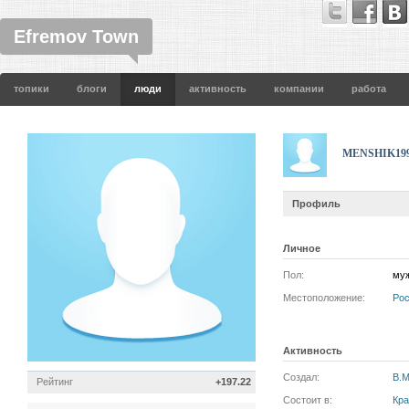
Efremov Town
топики
блоги
люди
активность
компании
работа
MENSHIK19
Профиль
Личное
Пол:
му
Местоположение:
Ро
Активность
Создал:
В.
Рейтинг
+197.22
Состоит в:
Кра