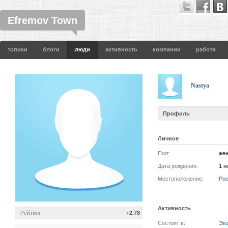
Efremov Town
топики
блоги
люди
активность
компании
работа
Nastya
Профиль
Личное
Пол:
жен
Дата рождения:
1 н
Местоположение:
Ро
Активность
Рейтинг
+2.78
Состоит в:
Эко