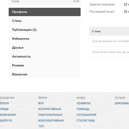
Сила
4.49
Зарегистрирован:
22 
Последний визит:
25 
Профиль
Стена
Публикации (1)
Стена
Избранное
Для возможности оставлят
Друзья
Записей на стене нет, вы 
Активность
Резюме
Вакансии
разделы
блоги
инфо
услуги
блоги
все
правила
реклама
люди
коллективные
помощь
компании
персональные
соглашение
работа
корпоративные
статистика
топ