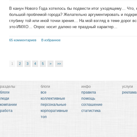
В канун Нового Года хотелось бы подвести итог уходящему… Что, 
большой проблемой города? Желательно аргументировать и подкре
глубину той или иной точки зрения… На мой взгляд в теме дорог вс
это-ИМХО… Опрос носит далеко не праздный характер…
65 комментариев
В избранное
1
2
3
4
5
>
>>
разделы
блоги
инфо
услуги
блоги
все
правила
реклама
люди
коллективные
помощь
компании
персональные
соглашение
работа
корпоративные
статистика
топ