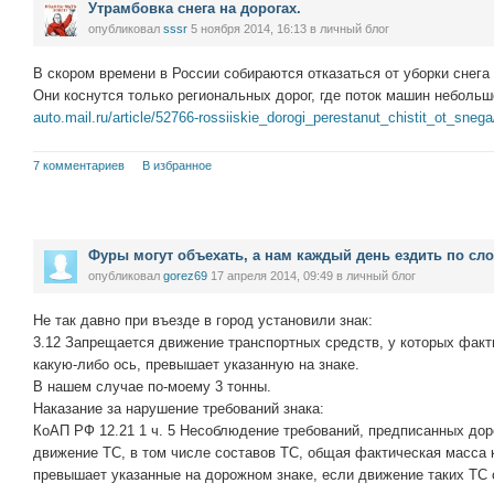
Утрамбовка снега на дорогах.
опубликовал
sssr
5 ноября 2014, 16:13
в личный блог
В скором времени в России собираются отказаться от уборки снега 
Они коснутся только региональных дорог, где поток машин небольш
auto.mail.ru/article/52766-rossiiskie_dorogi_perestanut_chistit_ot_snega
7 комментариев
В избранное
Фуры могут объехать, а нам каждый день ездить по сл
опубликовал
gorez69
17 апреля 2014, 09:49
в личный блог
Не так давно при въезде в город установили знак:
3.12 Запрещается движение транспортных средств, у которых факт
какую-либо ось, превышает указанную на знаке.
В нашем случае по-моему 3 тонны.
Наказание за нарушение требований знака:
КоАП РФ 12.21 1 ч. 5 Несоблюдение требований, предписанных д
движение ТС, в том числе составов ТС, общая фактическая масса к
превышает указанные на дорожном знаке, если движение таких ТС