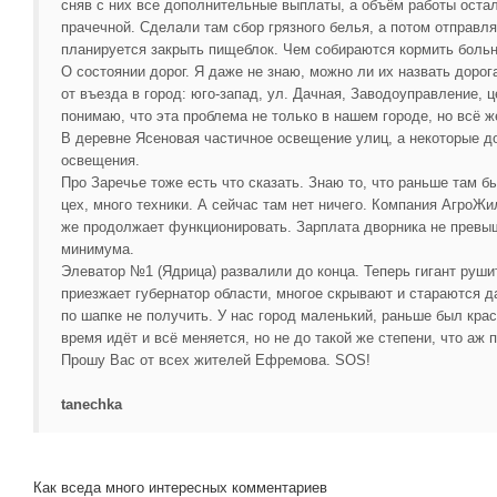
сняв с них все дополнительные выплаты, а объём работы остал
прачечной. Сделали там сбор грязного белья, а потом отправляю
планируется закрыть пищеблок. Чем собираются кормить боль
О состоянии дорог. Я даже не знаю, можно ли их назвать дорог
от въезда в город: юго-запад, ул. Дачная, Заводоуправление, ц
понимаю, что эта проблема не только в нашем городе, но всё ж
В деревне Ясеновая частичное освещение улиц, а некоторые д
освещения.
Про Заречье тоже есть что сказать. Знаю то, что раньше там б
цех, много техники. А сейчас там нет ничего. Компания АгроЖи
же продолжает функционировать. Зарплата дворника не превы
минимума.
Элеватор №1 (Ядрица) развалили до конца. Теперь гигант рушит
приезжает губернатор области, многое скрывают и стараются д
по шапке не получить. У нас город маленький, раньше был крас
время идёт и всё меняется, но не до такой же степени, что аж 
Прошу Вас от всех жителей Ефремова. SOS!
tanechka
Как вседа много интересных комментариев