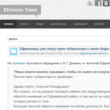
Efremov Town
топики
блоги
люди
активность
компании
работа
Ефремовцы уже пишут врио губернатора о своих бедах
опубликовал
on_air
10 марта 2016, 14:12
в блог
ефремовские новости
На
пряниках
выложили обращение к А.Г. Дюмину от жителей Ефре
“Наши власти многое скрывают, чтобы по шапке не получи
Письмо врио губернатора из провинции.
Здравствуйте, Алексей Геннадьевич!
Мы узнали, что вы решили посещать районы без предупреждени
обратите внимание на Ефремовский район, в том числе на город
которые далеки от глаз.
Большая просьба обратить внимание на низкие должности. Как