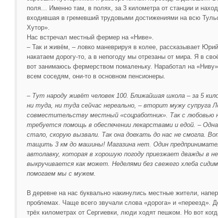
поля… Именно там, в полях, за 3 километра от станции и наход
входившая в гремевший трудовыми достижениями на всю Тульс
Хутор».
Нас встречал местный фермер на «Ниве».
– Так и живём, – ловко маневрируя в колее, рассказывает Юрий
накатаем дорогу-то, а в непогоду мы отрезаны от мира. Я в сво
вот занимаюсь фермерством помаленьку. Наработал на «Ниву»
всем соседям, они-то в основном пенсионеры.
– Тут народу живёт человек 100. Ближайшая школа – за 5 кил
ни туда, ни туда сейчас нереально, – вторит мужу супруга Л
совместительству местный «соцработник». Так с любовью 
требуется помощь в обеспечении лекарствами и едой. – Одна
стало, скорую вызвали. Так она доехать до нас не смогла. В
тащить 3 км до машины! Магазина нет. Один предпринимател
автолавку, которая в хорошую погоду приезжает дважды в не
выкручивается как может. Неделями без свежего хлеба сиди
помогаем мы с мужем.
В деревне на нас буквально накинулись местные жители, напер
проблемах. Чаще всего звучали слова «дорога» и «переезд». Д
трёх километрах от Сергиевки, люди ходят пешком. Но вот когд