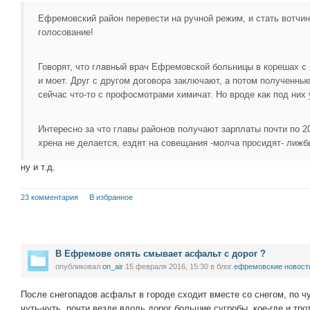
Ефремовский район перевести на ручной режим, и стать вотчи
голосование!
Говорят, что главный врач Ефремовской больницы в корешах с 
и моет. Друг с другом договора заключают, а потом полученн
сейчас что-то с профосмотрами химичат. Но вроде как под них 
Интересно за что главы районов получают зарплаты почти по 20
хрена не делается, ездят на совещания -молча просидят- лижбы 
ну и т.д.
23 комментария
В избранное
В Ефремове опять смывает асфальт с дорог ?
опубликовал
on_air
15 февраля 2016, 15:30
в блог
ефремовские новост
После снегопадов асфальт в городе сходит вместе со снегом, по чу
чуть-чуть, почти везде вдоль дорог большие сугробы, кое-где и тро