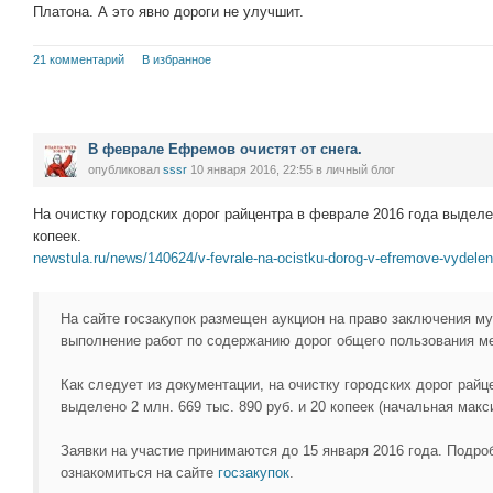
Платона. А это явно дороги не улучшит.
21 комментарий
В избранное
В феврале Ефремов очистят от снега.
опубликовал
sssr
10 января 2016, 22:55
в личный блог
На очистку городских дорог райцентра в феврале 2016 года выделен
копеек.
newstula.ru/news/140624/v-fevrale-na-ocistku-dorog-v-efremove-vydelen
На сайте госзакупок размещен аукцион на право заключения му
выполнение работ по содержанию дорог общего пользования ме
Как следует из документации, на очистку городских дорог райц
выделено 2 млн. 669 тыс. 890 руб. и 20 копеек (начальная мак
Заявки на участие принимаются до 15 января 2016 года. Подр
ознакомиться на сайте
госзакупок
.