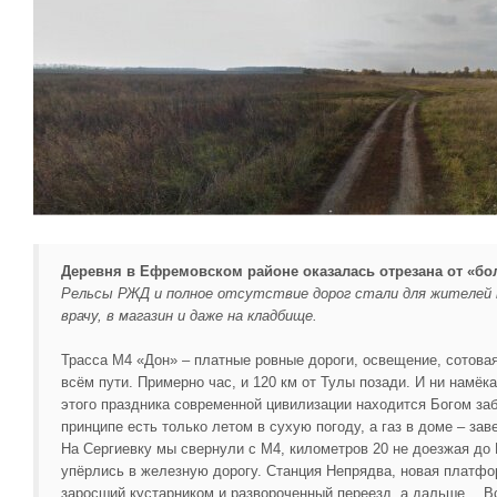
Деревня в Ефремовском районе оказалась отрезана от «б
Рельсы РЖД и полное отсутствие дорог стали для жителей н
врачу, в магазин и даже на кладбище.
Трасса М4 «Дон» – платные ровные дороги, освещение, сотовая
всём пути. Примерно час, и 120 км от Тулы позади. И ни намёка 
этого праздника современной цивилизации находится Богом заб
принципе есть только летом в сухую погоду, а газ в доме – за
На Сергиевку мы свернули с М4, километров 20 не доезжая до
упёрлись в железную дорогу. Станция Непрядва, новая платфо
заросший кустарником и развороченный переезд, а дальше… Всё