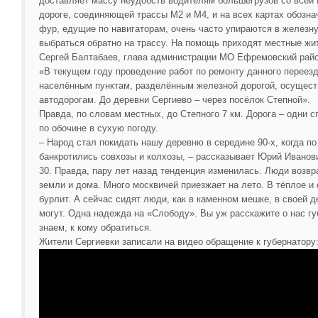
доставляет массу неудобств водителям большегрузов со всей 
дороге, соединяющей трассы М2 и М4, и на всех картах обозн
фур, едущие по навигаторам, очень часто упираются в железну
выбраться обратно на трассу. На помощь приходят местные жит
Сергей Балтабаев, глава администрации МО Ефремовский район
«В текущем году проведение работ по ремонту данного переезд
населённым пунктам, разделённым железной дорогой, осущест
автодорогам. До деревни Сергиево – через посёлок Степной».
Правда, по словам местных, до Степного 7 км. Дорога – одни 
по обочине в сухую погоду.
– Народ стал покидать нашу деревню в середине 90-х, когда по
банкротились совхозы и колхозы, – рассказывает Юрий Иванови
30. Правда, пару лет назад тенденция изменилась. Люди возв
земли и дома. Много москвичей приезжает на лето. В тёплое и 
бурлит. А сейчас сидят люди, как в каменном мешке, в своей д
могут. Одна надежда на «Слободу». Вы уж расскажите о нас гу
знаем, к кому обратиться.
Жители Сергиевки записали на видео обращение к губернатору