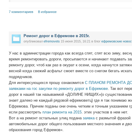
7 комментариев
В избранное
Ремонт дорог в Ефремове в 2015г.
опубликовал
efremovets
15 июня 2015, 16:21
в блог
ефремовские новос
У нас в администрации города как всегда спят, спят всю зиму, весн
время ремонтировать дороги, просыпаются и начинают подавать зая
ремонту дорог, чтоб как раз в окурат к осени, когда начнутся затя
весной когда свежий асфальт смоет вместе со снегом бегать иска
подрядчиков.
Для интересующихся прошу ознакомится
С ПЛАНОМ РЕМОНТА ДО
заявками на гос закупки по ремонту дорог в Ефремове
. Так вот пе
дорог в нашей так называемой «ДОЛИНЕ НИЩИХ»(о существовании 
знает далеко не каждый рядовой ефремоветц) где я так понимаю жи
Ефремова. Причем поданы они очень четким и точным указанием г
если рассмотреть
план ремонта на 2015
. этих участков в нем нет.
Вот а на ремонт остальных улиц подана
заявка
с размытой фразой 
автомобильных дорог общего пользования местного значения и дв
образования город Ефремов».