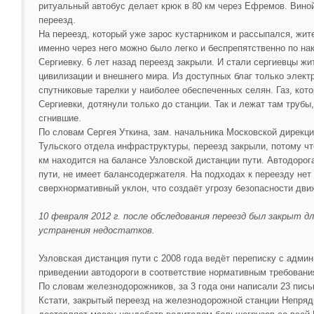
ритуальный автобус делает крюк в 80 км через Ефремов. Вино
переезд.
На переезд, который уже зарос кустарником и рассыпался, жи
именно через него можно было легко и беспрепятственно по на
Сергиевку. 6 лет назад переезд закрыли. И стали сергиевцы жи
цивилизации и внешнего мира. Из доступных благ только электр
спутниковые тарелки у наиболее обеспеченных селян. Газ, кото
Сергиевки, дотянули только до станции. Так и лежат там труб
сгнившие.
По словам Сергея Уткина, зам. начальника Московской дирекц
Тульского отдела инфраструктуры, переезд закрыли, потому чт
км находится на балансе Узловской дистанции пути. Автодор
пути, не имеет балансодержателя. На подходах к переезду нет 
сверхнормативный уклон, что создаёт угрозу безопасности дви
10 февраля 2012 г. после обследования переезд был закрыт 
устранения недостатков.
Узловская дистанция пути с 2008 года ведёт переписку с адми
приведении автодороги в соответствие нормативным требовани
По словам железнодорожников, за 3 года они написали 23 пись
Кстати, закрытый переезд на железнодорожной станции Непря