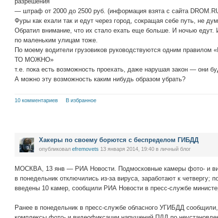
разрешения
— штраф от 2000 до 2500 руб. (информация взята с сайта DROM.R
Фуры как ехали так и едут через город, сокращая себе путь, не ду
Обратил внимание, что их стало ехать еще больше. И ночью едут. 
по маленьким улицам тоже.
По моему водители грузовиков руководствуются одним правило
ТО МОЖНО»
т.е. пока есть возможность проехать, даже нарушая закон — они бу
А можно эту возможность каким нибудь образом убрать?
10 комментариев
В избранное
Хакеры по своему борются с беспределом ГИБДД
опубликовал
efremovets
13 января 2014, 19:40
в личный блог
МОСКВА, 13 янв — РИА Новости. Подмосковные камеры фото- и в
в понедельник отключились из-за вируса, заработают к четвергу; п
введены 10 камер, сообщили РИА Новости в пресс-службе министе
Ранее в понедельник в пресс-службе обласного УГИБДД сообщили,
комплексы фото- и видеофиксации нарушений ПДД по неустановлен