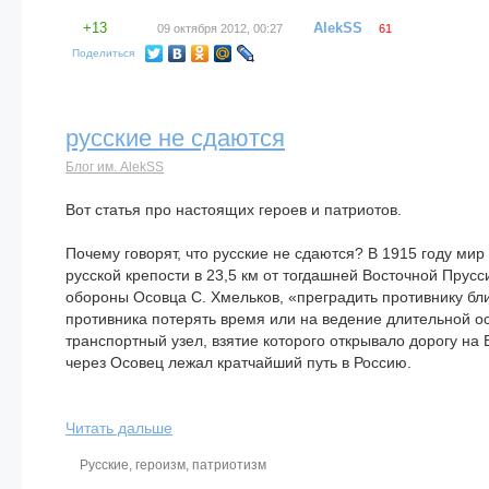
+13
AlekSS
09 октября 2012, 00:27
61
Поделиться
русские не сдаются
Блог им. AlekSS
Вот статья про настоящих героев и патриотов.
Почему говорят, что русские не сдаются? В 1915 году ми
русской крепости в 23,5 км от тогдашней Восточной Прусс
обороны Осовца С. Хмельков, «преградить противнику бл
противника потерять время или на ведение длительной ос
транспортный узел, взятие которого открывало дорогу на 
через Осовец лежал кратчайший путь в Россию.
Читать дальше
Русские
,
героизм
,
патриотизм