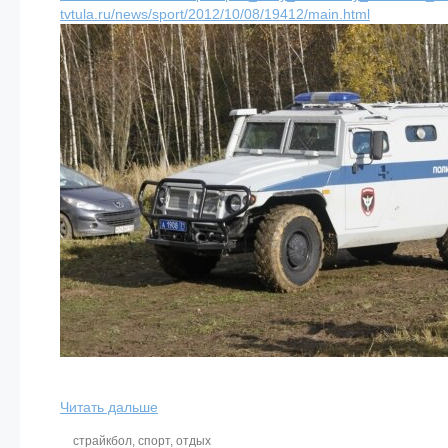
tvtula.ru/news/sport/2012/10/08/19412/main.html
Читать дальше
страйкбол
,
спорт
,
отдых