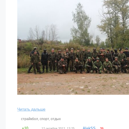
Читать дальше
страйкбол
,
спорт
,
отдых
+10
AlekSS
12 октября 2012, 13:25
39