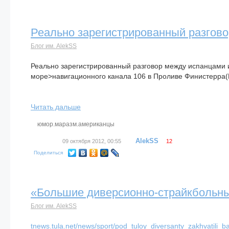
Реально зарегистрированный разгов
Блог им. AlekSS
Реально зарегистрированный разговор между испанцами 
море>навигационного канала 106 в Проливе Финистерра(Г
Читать дальше
юмор.маразм.американцы
AlekSS
09 октября 2012, 00:55
12
Поделиться
«Большие диверсионно-страйкбольны
Блог им. AlekSS
tnews.tula.net/news/sport/pod_tuloy_diversanty_zakhvatili_b