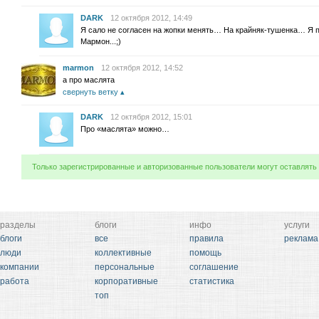
DARK
12 октября 2012, 14:49
Я сало не согласен на жопки менять… На крайняк-тушенка… Я па
Мармон...;)
marmon
12 октября 2012, 14:52
а про маслята
свернуть ветку
DARK
12 октября 2012, 15:01
Про «маслята» можно…
Только зарегистрированные и авторизованные пользователи могут оставлять
разделы
блоги
инфо
услуги
блоги
все
правила
реклама
люди
коллективные
помощь
компании
персональные
соглашение
работа
корпоративные
статистика
топ