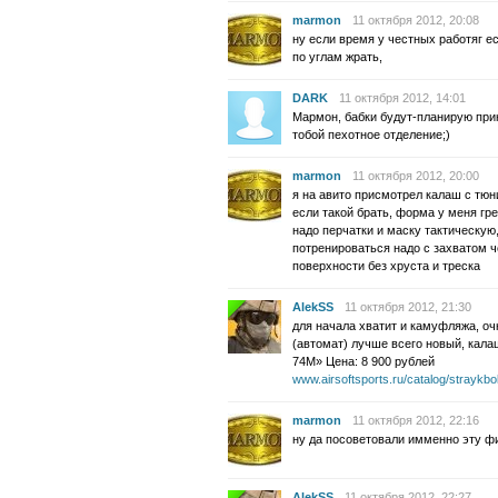
marmon
11 октября 2012, 20:08
ну если время у честных работяг ес
по углам жрать,
DARK
11 октября 2012, 14:01
Мармон, бабки будут-планирую прик
тобой пехотное отделение;)
marmon
11 октября 2012, 20:00
я на авито присмотрел калаш с тюни
если такой брать, форма у меня гре
надо перчатки и маску тактическую,
потренироваться надо с захватом ч
поверхности без хруста и треска
AlekSS
11 октября 2012, 21:30
для начала хватит и камуфляжа, оч
(автомат) лучше всего новый, кал
74M» Цена: 8 900 рублей
www.airsoftsports.ru/catalog/stray
marmon
11 октября 2012, 22:16
ну да посоветовали имменно эту ф
AlekSS
11 октября 2012, 22:27