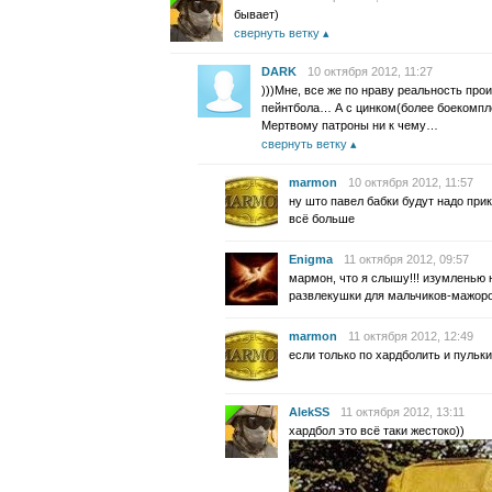
бывает)
свернуть ветку
DARK
10 октября 2012, 11:27
)))Мне, все же по нраву реальность про
пейнтбола… А с цинком(более боекомпл
Мертвому патроны ни к чему…
свернуть ветку
marmon
10 октября 2012, 11:57
ну што павел бабки будут надо при
всё больше
Enigma
11 октября 2012, 09:57
мармон, что я слышу!!! изумленью н
развлекушки для мальчиков-мажоро
marmon
11 октября 2012, 12:49
если только по хардболить и пульк
AlekSS
11 октября 2012, 13:11
хардбол это всё таки жестоко))