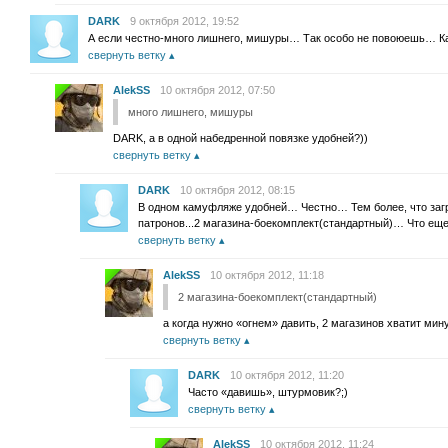
DARK
9 октября 2012, 19:52
А если честно-много лишнего, мишуры… Так особо не повоюешь… К
свернуть ветку
AlekSS
10 октября 2012, 07:50
много лишнего, мишуры
DARK, а в одной набедренной повязке удобней?))
свернуть ветку
DARK
10 октября 2012, 08:15
В одном камуфляже удобней… Честно… Тем более, что загр
патронов...2 магазина-боекомплект(стандартный)… Что еще ну
свернуть ветку
AlekSS
10 октября 2012, 11:18
2 магазина-боекомплект(стандартный)
а когда нужно «огнем» давить, 2 магазинов хватит мин
свернуть ветку
DARK
10 октября 2012, 11:20
Часто «давишь», штурмовик?;)
свернуть ветку
AlekSS
10 октября 2012, 11:24