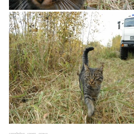
страйкбол
,
спорт
,
отдых