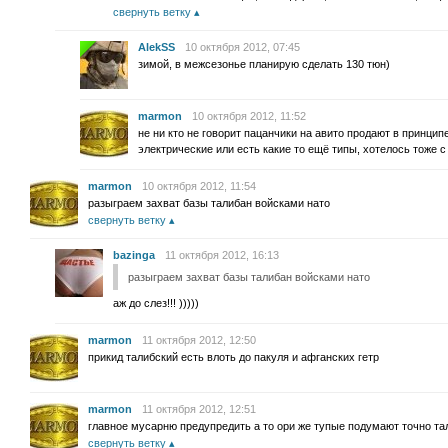
свернуть ветку
AlekSS
10 октября 2012, 07:45
зимой, в межсезонье планирую сделать 130 тюн)
marmon
10 октября 2012, 11:52
не ни кто не говорит пацанчики на авито продают в принци
электрические или есть какие то ещё типы, хотелось тоже с
marmon
10 октября 2012, 11:54
разыграем захват базы талибан войсками нато
свернуть ветку
bazinga
11 октября 2012, 16:13
разыграем захват базы талибан войсками нато
аж до слез!!! )))))
marmon
11 октября 2012, 12:50
прикид талибский есть влоть до пакуля и афганских гетр
marmon
11 октября 2012, 12:51
главное мусарню предупредить а то ори же тупые подумают точно та
свернуть ветку