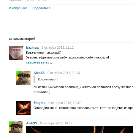
В избранное
Поделиться
61
комментарий
bazinga
9 октября 2012, 11:12
Котэ-минер!!! ахахах)))
Уверен, ефремовские ребята достойно себя показали!
свернуть ветку
AlekSS
9 октября 2012, 12:13
Котэ-минер!!!
он истинный хозяин полигона)) кстати он появился сразу же по
старались)
Enigma
9 октября 2012, 14:37
Опередил меня, хотела поинтересоваться: котэ-разведчик из вра
AlekSS
9 октября 2012, 18:17