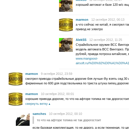
хороший автомат и базе 120 м/с выд
marmon
12 октября 2012, 00:13
а что сейчас не китай, я смотрел т
привод не электро
AlekSS
12 октября 2012, 11:25
Страйкбольное оружие ВСС Винтор
модель автомата ВСС Винторез. Пр
рублей, правда потроха китайские,
www.mangoost-
airsoft.ru/%D0%92%D0%A1%D
marmon
9 октября 2012, 23:59
смотрел привода страйкбольные дорогие бля лучше б\у взять свд 30 
фирменные по 600 для подствольника по триста штука пипец дорогие
marmon
10 октября 2012, 00:01
хорошие привода дорогие, то что на афторе топика не так дорогостои
свернуть ветку
samches
10 октября 2012, 00:10
то что на афторе топика не так дорогостоит
если базовая комплектация, то не дорого, а если тюнненая, то це