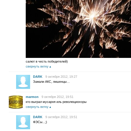
салют в честь победителей)
свернуть ветку
DARK
9 октября 2012, 19:27
Зажали АКС, лишенцы…
marmon
9 октября 2012, 19:51
кто выграл мусарня иль революционэры
свернуть ветку
DARK
9 октября 2012, 19:51
ФЭСы...;)