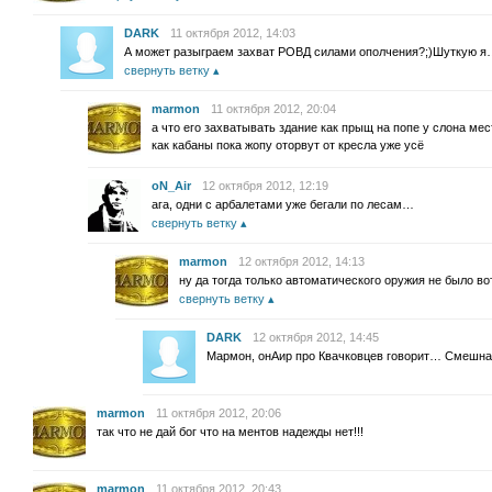
DARK
11 октября 2012, 14:03
А может разыграем захват РОВД силами ополчения?;)Шуткую 
свернуть ветку
marmon
11 октября 2012, 20:04
а что его захватывать здание как прыщ на попе у слона м
как кабаны пока жопу оторвут от кресла уже усё
oN_Air
12 октября 2012, 12:19
ага, одни с арбалетами уже бегали по лесам…
свернуть ветку
marmon
12 октября 2012, 14:13
ну да тогда только автоматического оружия не было во
свернуть ветку
DARK
12 октября 2012, 14:45
Мармон, онАир про Квачковцев говорит… Смешна
marmon
11 октября 2012, 20:06
так что не дай бог что на ментов надежды нет!!!
marmon
11 октября 2012, 20:43