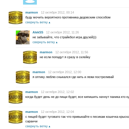
marmon
12 октября 2012, 00:14
буду мочить вероятного противника дедовским способом
свернуть ветку
AlekSS
12 октября 2012, 11:26
не забывайте, что страйкбол игра друзей)))
свернуть ветку
marmon
12 октября 2012, 11:56
не если попадут я сразу в склейку
marmon
12 октября 2012, 12:00
я оптику люблю сныкался где нить и лежи постреливай
marmon
12 октября 2012, 12:02
когда будет день не до пищи будет, все кипишить начнут паника кто к
marmon
12 октября 2012, 12:04
с пищей будет туговато так что привыкайте к песикам кошечка крыск
саранчи
свернуть ветку