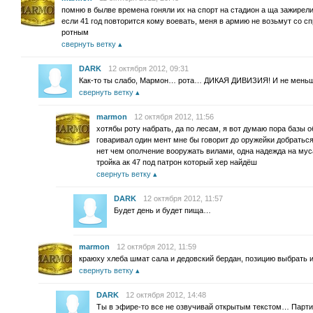
помню в былве времена гоняли их на спорт на стадион а ща зажирели
если 41 год повторится кому воевать, меня в армию не возьмут со сп
ротным
свернуть ветку
DARK
12 октября 2012, 09:31
Как-то ты слабо, Мармон… рота… ДИКАЯ ДИВИЗИЯ! И не мен
свернуть ветку
marmon
12 октября 2012, 11:56
хотябы роту набрать, да по лесам, я вот думаю пора базы о
говаривал один мент мне бы говорит до оружейки добраться,
нет чем ополчение вооружать вилами, одна надежда на мус
тройка ак 47 под патрон который хер найдёш
свернуть ветку
DARK
12 октября 2012, 11:57
Будет день и будет пища…
marmon
12 октября 2012, 11:59
краюху хлеба шмат сала и дедовский бердан, позицию выбрать 
свернуть ветку
DARK
12 октября 2012, 14:48
Ты в эфире-то все не озвучивай открытым текстом… Парт