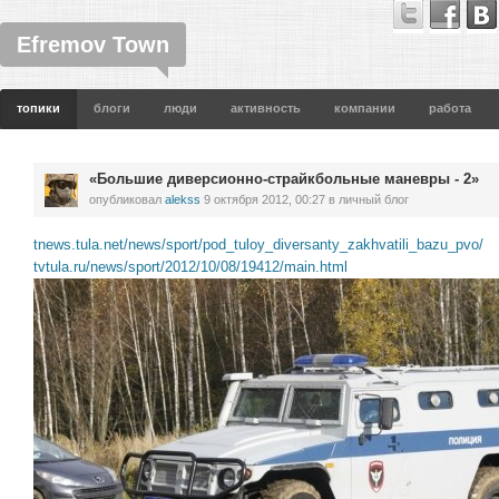
Efremov Town
топики
блоги
люди
активность
компании
работа
«Большие диверсионно-страйкбольные маневры - 2»
опубликовал
alekss
9 октября 2012, 00:27
в личный блог
tnews.tula.net/news/sport/pod_tuloy_diversanty_zakhvatili_bazu_pvo/
tvtula.ru/news/sport/2012/10/08/19412/main.html