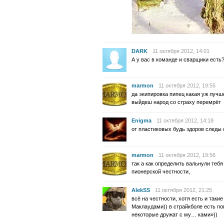
DARK
11 октября 2012, 14:01
А у вас в команде и сварщики есть?
marmon
11 октября 2012, 19:55
да экипировка пипец какая уж лучше
выйдеш народ со страху перемрёт
Enigma
11 октября 2012, 14:18
от пластиковых будь здоров следы 
marmon
11 октября 2012, 19:56
так а как определить вальнули тебя
пионерской честности,
AlekSS
11 октября 2012, 21:25
всё на честности, хотя есть и таки
Маклаудами)) в страйкболе есть по
некоторые дружат с му… ками»))