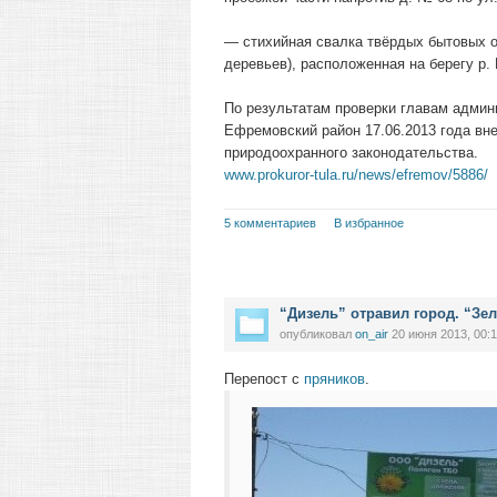
— стихийная свалка твёрдых бытовых о
деревьев), расположенная на берегу р.
По результатам проверки главам адми
Ефремовский район 17.06.2013 года вн
природоохранного законодательства.
www.prokuror-tula.ru/news/efremov/5886/
5 комментариев
В избранное
“Дизель” отравил город. “Зе
опубликовал
on_air
20 июня 2013, 00:
Перепост с
пряников
.