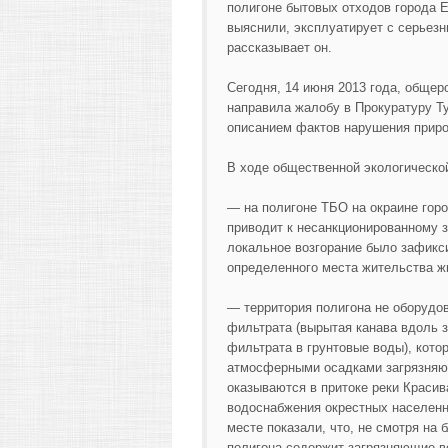
полигоне бытовых отходов города 
выяснили, эксплуатирует с серьез
рассказывает он.
Сегодня, 14 июня 2013 года, обще
направила жалобу в Прокуратуру Т
описанием фактов нарушения приро
В ходе общественной экологическо
— на полигоне ТБО на окраине гор
приводит к несанкционированному з
локальное возгорание было зафикси
определенного места жительства жг
— территория полигона не оборудо
фильтрата (вырытая канава вдоль з
фильтрата в грунтовые воды), кот
атмосферными осадками загрязняю
оказываются в притоке реки Красив
водоснабжения окрестных населенн
месте показали, что, не смотря на
полигона содержит загрязняющие в