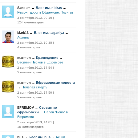
Sandem
→
Блог им. nickas
→
Ремонт дорог в Ефремове. Позитив.
3 сентября 2013, 09:16
|
124 комментария
Mark13
→
Блог им. saganiya
→
Афиша
2 сентября 2013, 19:35
|
4 комментария
marmon
→
Краеведение
→
Василий Песков в Ефремове
2 сентября 2013, 17:54
|
5 комментариев
marmon
→
Ефремовские новости
→
Нелепая смерть
2 сентября 2013, 17:50
|
5 комментариев
EFREMOV
→
Сервис по
ефремовски
→
Салон "Рено" в
Ефремове
2 сентября 2013, 14:01
|
16 комментариев
bus
→
Блог им. bus
→
Акции