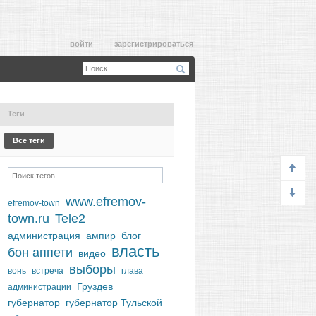
войти
зарегистрироваться
Теги
Все теги
www.efremov-
efremov-town
town.ru
Tele2
администрация
ампир
блог
власть
бон аппети
видео
выборы
вонь
встреча
глава
Груздев
администрации
губернатор
губернатор Тульской