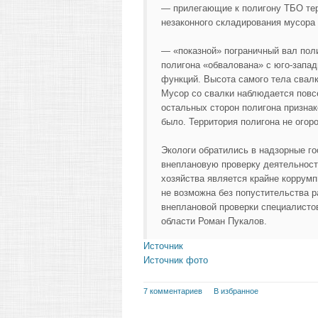
— прилегающие к полигону ТБО те
незаконного складирования мусора 
— «показной» пограничный вал поли
полигона «обвалована» с юго-запад
функций. Высота самого тела свалк
Мусор со свалки наблюдается повс
остальных сторон полигона призна
было. Территория полигона не огор
Экологи обратились в надзорные г
внеплановую проверку деятельност
хозяйства является крайне коррум
не возможна без попустительства р
внеплановой проверки специалисто
области Роман Пукалов.
Источник
Источник фото
7 комментариев
В избранное