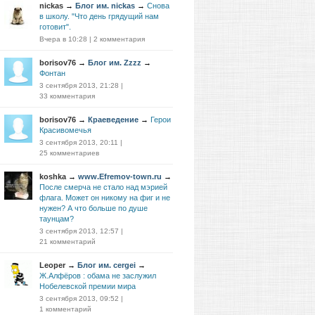
nickas
→
Блог им. nickas
→
Снова
в школу. "Что день грядущий нам
готовит".
Вчера в 10:28
|
2 комментария
borisov76
→
Блог им. Zzzz
→
Фонтан
3 сентября 2013, 21:28
|
33 комментария
borisov76
→
Краеведение
→
Герои
Красивомечья
3 сентября 2013, 20:11
|
25 комментариев
koshka
→
www.Efremov-town.ru
→
После смерча не стало над мэрией
флага. Может он никому на фиг и не
нужен? А что больше по душе
таунцам?
3 сентября 2013, 12:57
|
21 комментарий
Leoper
→
Блог им. cergei
→
Ж.Алфёров : обама не заслужил
Нобелевской премии мира
3 сентября 2013, 09:52
|
1 комментарий