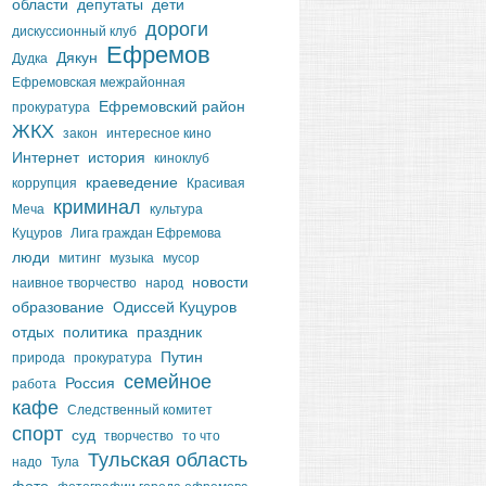
области
депутаты
дети
дороги
дискуссионный клуб
Ефремов
Дякун
Дудка
Ефремовская межрайонная
Ефремовский район
прокуратура
ЖКХ
закон
интересное кино
Интернет
история
киноклуб
краеведение
коррупция
Красивая
криминал
Меча
культура
Куцуров
Лига граждан Ефремова
люди
митинг
музыка
мусор
новости
наивное творчество
народ
образование
Одиссей Куцуров
отдых
политика
праздник
Путин
природа
прокуратура
семейное
Россия
работа
кафе
Следственный комитет
спорт
суд
творчество
то что
Тульская область
надо
Тула