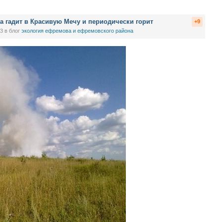
а гадит в Красивую Мечу и периодически горит
+9
53
в блог
экология ефремова и ефремовского района