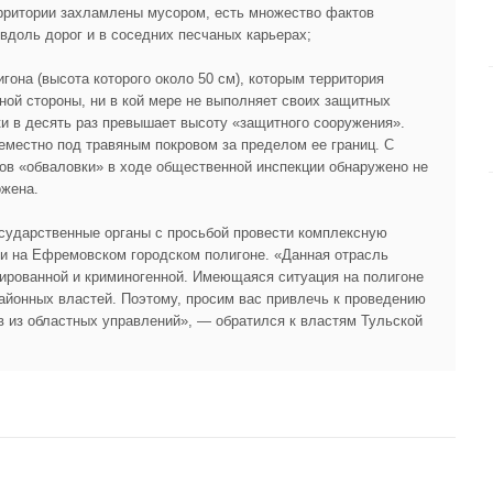
рритории захламлены мусором, есть множество фактов
вдоль дорог и в соседних песчаных карьерах;
гона (высота которого около 50 см), которым территория
ной стороны, ни в кой мере не выполняет своих защитных
и в десять раз превышает высоту «защитного сооружения».
еместно под травяным покровом за пределом ее границ. С
ков «обваловки» в ходе общественной инспекции обнаружено не
ожена.
осударственные органы с просьбой провести комплексную
и на Ефремовском городском полигоне. «Данная отрасль
пированной и криминогенной. Имеющаяся ситуация на полигоне
айонных властей. Поэтому, просим вас привлечь к проведению
в из областных управлений», — обратился к властям Тульской