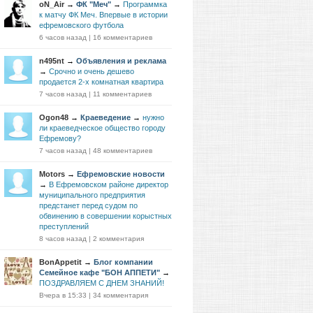
oN_Air
→
ФК "Меч"
→
Программка
к матчу ФК Меч. Впервые в истории
ефремовского футбола
6 часов назад
|
16 комментариев
n495nt
→
Объявления и реклама
→
Срочно и очень дешево
продается 2-х комнатная квартира
7 часов назад
|
11 комментариев
Ogon48
→
Краеведение
→
нужно
ли краеведческое общество городу
Ефремову?
7 часов назад
|
48 комментариев
Motors
→
Ефремовские новости
→
В Ефремовском районе директор
муниципального предприятия
предстанет перед судом по
обвинению в совершении корыстных
преступлений
8 часов назад
|
2 комментария
BonAppetit
→
Блог компании
Семейное кафе "БОН АППЕТИ"
→
ПОЗДРАВЛЯЕМ С ДНЕМ ЗНАНИЙ!
Вчера в 15:33
|
34 комментария