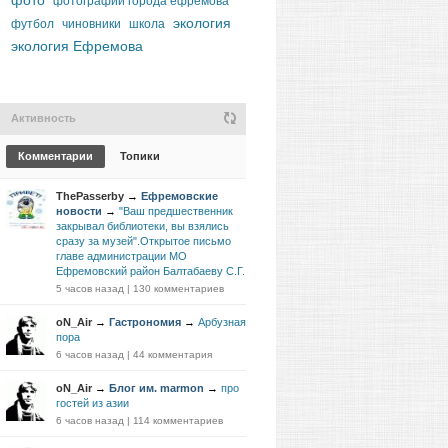
фото
фотографии города ефремова
экология
футбол
чиновники
школа
экология Ефремова
Активность
Комментарии
Топики
ThePasserby
→
Ефремовские
новости
→
"Ваш предшественник
закрывал библиотеки, вы взялись
сразу за музей".Открытое письмо
главе администрации МО
Ефремовский район Балтабаеву С.Г.
5 часов назад
|
130 комментариев
oN_Air
→
Гастрономия
→
Арбузная
пора
6 часов назад
|
44 комментария
oN_Air
→
Блог им. marmon
→
про
гостей из азии
6 часов назад
|
114 комментариев