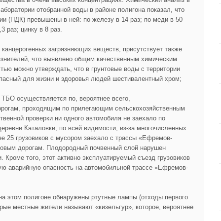
аборатории отобранной воды в районе полигона показал, что
 (ПДК) превышены в ней: по железу в 14 раз; по меди в 50
,3 раз; цинку в 8 раз.
х канцерогенных загрязняющих веществ, присутствует также
язнителей, что выявлено общим качественным химическим
стью можно утверждать, что в грунтовые воды с территории
опасный для жизни и здоровья людей шестивалентный хром;
 ТБО осуществляется по, вероятнее всего,
орогам, проходящим по прилегающим сельскохозяйственным
твенной проверки ни одного автомобиля не заехало по
еревни Каталовки, по всей видимости, из-за многочисленных
ее 25 грузовиков с мусором заехало с трассы «Ефремов-
товым дорогам. Плодородный почвенный слой нарушен
 Кроме того, этот активно эксплуатируемый съезд грузовиков
ую аварийную опасность на автомобильной трассе «Ефремов-
на этом полигоне обнаружены ртутные лампы (отходы первого
орые местные жители называют «кизельгур», которое, вероятнее