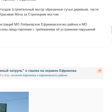
тходов (строительный мусор обрезанные сучья деревьев, части
 Красивая Меча за Стрелецким мостом.
нистраций МО Лобановское Ефремовскогоко района и МО
есены представления с требованием об устранении нарушений
леный патруль” о свалке на окраине Ефремова
+5
10
в блог
экология ефремова и ефремовского района