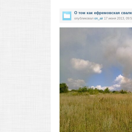
О том как ефремовская свалк
опубликовал
on_air
17 июня 2013, 09: