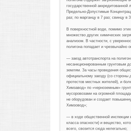
государственной аккредитованной л
Предельно-Допустимые Концентрации
раз; по марганцу в 7 раз; свинцу в 3
В поверхностной воде, помимо эти
множество других химических загр
анализом. В частности, с уверенно
полигона попадает и чрезвычайно 
— заезд автотранспорта на полигон
несанкционированным грунтовым д
землям. За часы проведения общес
официальному заезду (со стороны д
протестов местных жителей), и бол
Химзавод» по «черноземным» грун
мусоровозами на огромной площади.
не оборудован и создает повышенн
Химзовод»;
— в ходе общественной инспекции 
класса опасности) и вещество, кот
всего, свозится сюда нелегально;