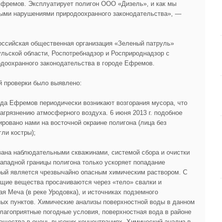
Ефремов. Эксплуатирует полигон ООО «Дизель», и как мы
ными нарушениями природоохранного законодательства», —
российская общественная организация «Зеленый патруль»
ульской области, Роспотребнадзор и Росприроднадзор с
доохранного законодательства в городе Ефремов.
й проверки было выявлено:
ода Ефремов периодически возникают возгорания мусора, что
агрязнению атмосферного воздуха. 6 июня 2013 г. подобное
ровано нами на восточной окраине полигона (лица без
ли костры);
вана наблюдательными скважинами, системой сбора и очистки
ападной границы полигона только ускоряет попадание
орый является чрезвычайно опасным химическим раствором. С
щие вещества просачиваются через «тело» свалки и
ая Меча (в реке Уродовка), и источниках подземного
ых пунктов. Химические анализы поверхностной воды в данном
 благоприятные погодные условия, поверхностная вода в районе
ещества в очень высоких концентрациях. Химический анализ в