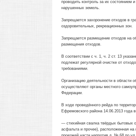
проводить контроль за их состоянием 
нарушенных земель.
Запрещается захоронение отходов в гра
оздоровительных, рекреационных зон.
Запрещается размещение отходов на об
размещения отходов.
В соответствии с ч. 1, ч. 2 ст. 13 ука
подлежат регулярной очистке от отходо
требованиями.
Организацию деятельности в области о
осуществляют органы местного самоупр
Федерации.
В ходе проведённого рейда по террит
Ефремовского района 14.06.2013 года
— стихийная свалка твёрдых бытовых от
асфальта и прочее), расположенная на 
проезжей части напротив д. № 68 по ул