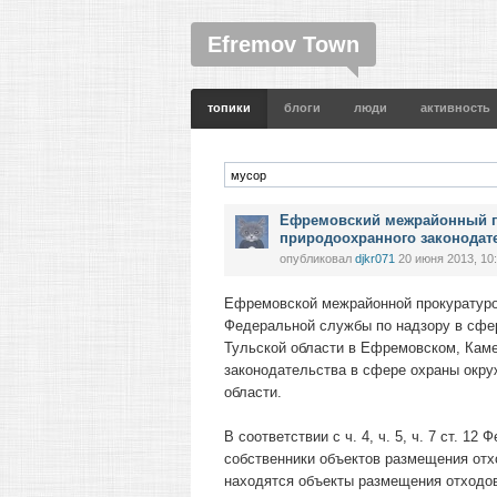
Efremov Town
топики
блоги
люди
активность
Ефремовский межрайонный п
природоохранного законодат
опубликовал
djkr071
20 июня 2013, 10
Ефремовской межрайонной прокуратуро
Федеральной службы по надзору в сфер
Тульской области в Ефремовском, Каме
законодательства в сфере охраны окр
области.
В соответствии с ч. 4, ч. 5, ч. 7 ст. 1
собственники объектов размещения отхо
находятся объекты размещения отходов