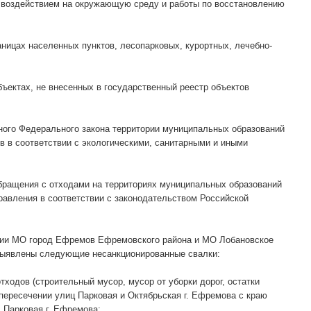
и воздействием на окружающую среду и работы по восстановлению
ницах населенных пунктов, лесопарковых, курортных, лечебно-
ъектах, не внесенных в государственный реестр объектов
занного Федерального закона территории муниципальных образований
в в соответствии с экологическими, санитарными и иными
бращения с отходами на территориях муниципальных образований
авления в соответствии с законодательством Российской
ории МО город Ефремов Ефремовского района и МО Лобановское
 выявлены следующие несанкционированные свалки:
ходов (строительный мусор, мусор от уборки дорог, остатки
пересечении улиц Парковая и Октябрьская г. Ефремова с краю
. Парковая г. Ефремова;