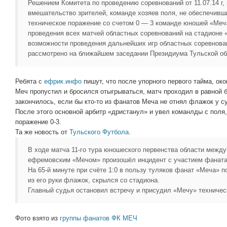
Решением Комитета по проведению соревнований от 11.07.14 г,
вмешательство зрителей, команде хозяев поля, не обеспечивши
техническое поражение со счетом 0 — 3 команде юношей «Меч»
проведения всех матчей областных соревнований на стадионе «
возможности проведения дальнейших игр областных соревнован
рассмотрено на ближайшем заседании Президиума Тульской о
Ребята с
ефрик.инфо
пишут, что после упорного первого тайма, око
Меч пропустил и бросился отыгрываться, матч проходил в равной б
закончилось, если бы кто-то из фанатов Меча не отнял флажок у су
После этого основной арбитр «дристанул» и увел команлды с поля
поражение 0-3.
Та же новость от
Тульского Футбола
.
В ходе матча 11-го тура юношеского первенства области межд
ефремовским «Мечом» произошёл инцидент с участием фаната
На 65-й минуте при счёте 1:0 в пользу туляков фанат «Меча» п
из его руки флажок, скрылся со стадиона.
Главный судья остановил встречу и присудил «Мечу» техничес
Фото взято из
группы фанатов ФК МЕЧ