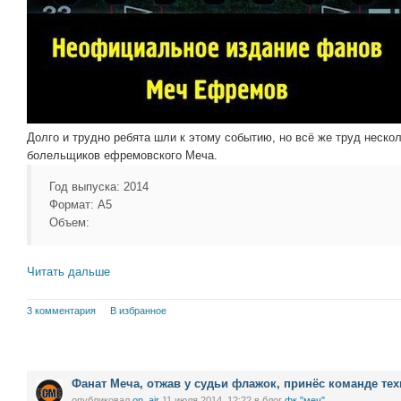
Долго и трудно ребята шли к этому событию, но всё же труд неско
болельщиков ефремовского Меча.
Год выпуска: 2014
Формат: А5
Объем:
Читать дальше
3 комментария
В избранное
Фанат Меча, отжав у судьи флажок, принёс команде те
опубликовал
on_air
11 июля 2014, 12:22
в блог
фк "меч"