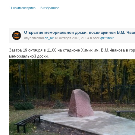
11 комментариев
В избранное
Открытие мемориальной доски, посвященной В.М. Чва
опубликовал
on_air
18 октября 2013, 21:04
в блог
фк "меч"
Завтра 19 октября в 11.00 на стадионе Химик им. В.М.Чванова в го
мемориальной доски.