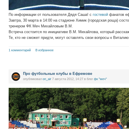
По информации от пользователя Дядя Саша! с
гостевой
фанатов еф
Завтра, 30 марта в 14:00 на стадионе Химик (городская роща) сос
тренером ФК Меч Михайловым В.М.
Встреча состоится по инициативе В.М. Михайлова, который расскаже
Те, кто не сможет придти, могут оставлять свои вопросы к Витал
1 комментарий
В избранное
Про футбольные клубы в Ефремове
опубликовал
on_air
7 августа 2012, 14:27
в блог
фк "меч"