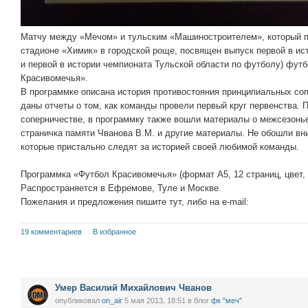
Матчу между «Мечом» и тульским «Машиностроителем», который пр
стадионе «Химик» в городской роще, посвящен выпуск первой в ис
и первой в истории чемпионата Тульской области по футболу) фу
Красивомечья».
В программке описана история противостояния принципиальных соп
даны отчеты о том, как команды провели первый круг первенства.
соперничестве, в программку также вошли материалы о межсезонье
страничка памяти Чванова В.М. и другие материалы. Не обошли в
которые пристально следят за историей своей любимой команды.
Программка «Футбол Красивомечья» (формат А5, 12 страниц, цвет, 
Распространяется в Ефремове, Туле и Москве.
Пожелания и предложения пишите тут, либо на e-mail:
19 комментариев
В избранное
Умер Василий Михайлович Чванов
опубликовал
on_air
5 мая 2013, 18:51
в блог
фк "меч"