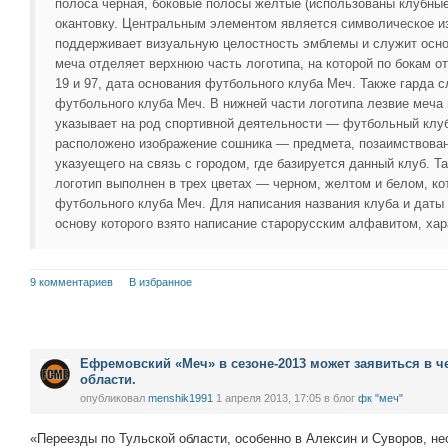
полоса черная, боковые полосы желтые (использованы клубные
окантовку. Центральным элементом является символическое и
поддерживает визуальную целостность эмблемы и служит осн
меча отделяет верхнюю часть логотипа, на которой по бокам 
19 и 97, дата основания футбольного клуба Меч. Также гарда 
футбольного клуба Меч. В нижней части логотипа лезвие меча
указывает на род спортивной деятельности — футбольный клу
расположено изображение сошника — предмета, позаимствован
указуещего на связь с городом, где базируется данный клуб. Та
логотип выполнен в трех цветах — черном, желтом и белом, к
футбольного клуба Меч. Для написания названия клуба и даты
основу которого взято написание старорусским алфавитом, ха
9 комментариев
В избранное
Ефремовский «Меч» в сезоне-2013 может заявиться в 
области.
опубликовал
menshik1991
1 апреля 2013, 17:05
в блог
фк "меч"
«Переезды по Тульской области, особенно в Алексин и Суворов, н