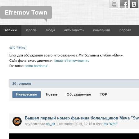
Efremov Town
топики
блоги
люди
активность
компании
работа
ФК "Меч"
Блог для обсуждения всего, что связанно с Футбольным клубом «Меч».
Сайт фанатского движения:
fanats.efremov-town.ru
Гостевая:
fcme.borda.ru/
20 топиков
Интересные
Новые
Обсуждаемые
TOP
Вышел первый номер фан-зина болельщиков Меча "Sw
опубликовал
on_air
1 сентября 2014, 12:16
в блог
фк "меч"