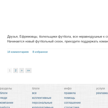
Друзья, Ефремовцы, болельщики футбола, все неравнодушные к сп
Начинается новый футбольный сезон, приходите поддержать коман
18 комментариев
В избранное
1
2
>
>>
разделы
блоги
инфо
услуги
блоги
все
правила
реклама
люди
коллективные
помощь
компании
персональные
соглашение
работа
корпоративные
статистика