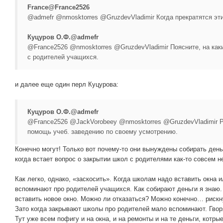
France‏@France2526
@admefr @nmosktorres @GruzdevVladimir Когда прекратятся эт
Куцуров О.Ф.‏@admefr
@France2526 @nmosktorres @GruzdevVladimir Поясните, на как
с родителей учащихся.
и далее еще один перл Куцурова:
Куцуров О.Ф.‏@admefr
@France2526 @JackVorobeey @nmosktorres @GruzdevVladimir Р
помощь учеб. заведению по своему усмотрению.
Конечно могут! Только вот почему-то они вынуждены собирать день
когда встает вопрос о закрытии школ с родителями как-то совсем 
Как легко, однако, «заскосить». Когда школам надо вставить окна
вспоминают про родителей учащихся. Как собирают деньги я знаю. 
вставить новое окно. Можно ли отказаться? Можно конечно… рискн
Зато когда закрывают школы про родителей мало вспоминают. Гвор
Тут уже всем пофигу и на окна, и на ремонты и на те деньги, котр