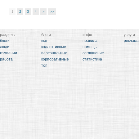
1
2
3
4
>
>>
разделы
блоги
инфо
услуги
блоги
все
правила
реклама
люди
коллективные
помощь
компании
персональные
соглашение
работа
корпоративные
статистика
топ