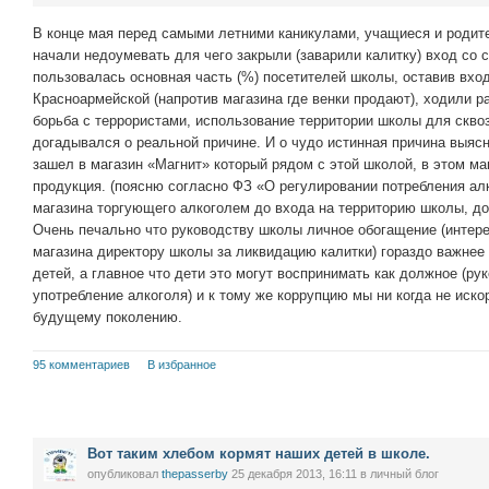
В конце мая перед самыми летними каникулами, учащиеся и родит
начали недоумевать для чего закрыли (заварили калитку) вход со 
пользовалась основная часть (%) посетителей школы, оставив вход
Красноармейской (напротив магазина где венки продают), ходили р
борьба с террористами, использование территории школы для сквоз
догадывался о реальной причине. И о чудо истинная причина выясн
зашел в магазин «Магнит» который рядом с этой школой, в этом ма
продукция. (поясню согласно ФЗ «О регулировании потребления ал
магазина торгующего алкоголем до входа на территорию школы, до
Очень печально что руководству школы личное обогащение (интер
магазина директору школы за ликвидацию калитки) гораздо важнее
детей, а главное что дети это могут воспринимать как должное (р
употребление алкоголя) и к тому же коррупцию мы ни когда не иск
будущему поколению.
95 комментариев
В избранное
Вот таким хлебом кормят наших детей в школе.
опубликовал
thepasserby
25 декабря 2013, 16:11
в личный блог