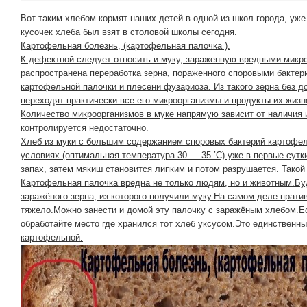
Вот таким хлебом кормят наших детей в одной из школ города, уже
кусочек хлеба был взят в столовой школы сегодня.
Картофельная болезнь, (картофельная палочка ).
К дефектной следует относить и муку, зараженную вредными микр
распространена переработка зерна, пораженного споровыми бактер
картофельной палочки и плесени фузариоза. Из такого зерна без д
переходят практически все его микроорганизмы и продукты их жиз
Количество микроорганизмов в муке напрямую зависит от наличия и
контролируется недостаточно.
Хлеб из муки с большим содержанием споровых бактерий картофел
условиях (оптимальная температура 30… .35 ’С) уже в первые сут
запах, затем мякиш становится липким и потом разрушается. Такой
Картофельная палочка вредна не только людям, но и животным.Буд
заражёного зерна, из которого получили муку.На самом деле прати
тяжело.Можно занести и домой эту палочку с заражёным хлебом.Ес
обработайте место где хранился тот хлеб уксусом.Это единственны
картофельной.