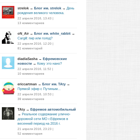
strelok
→
Блог им. strelok
→
День
рождения великого человека.
22 апреля 2016, 13:43
|
13 комментариев
oN_Air
→
Блог им. white_rabbit
→
Cargill: пир или голод?
22 апреля 2016, 12:20
|
81 комментарий
diadiaSasha
→
Ефремовские
новости
→
Кому это нано?
22 апреля 2016, 11:52
|
10 комментариев
ericcartman
→
Блог им. TAty
→
Прямой эфир с Путиным...
22 апреля 2016, 10:53
|
39 комментариев
TAty
→
Ефремов автомобильный
→
Реальное содержание улично-
дорожной сети МО г.Ефремов в
весенний период на 2016 г.
21 апреля 2016, 23:23
|
52 комментария