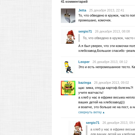
41
комментарий
Jetta
25 декабря 2013, 22:41
То, что обведено в кружок, часто по
промешано, комочек.
sergio71
26 декабря 2013, 08:08
То, что обведено в кружок, часто
А я был уверен, что эти комочки по
хлебозавод.Большое спасибо -реаль
Leoper
26 декабря 2013, 08:12
Это и есть непромешанное тесто. Ка
bazinga
26 декабря 2013, 09:02
щас зима, откуда картоф.болезнь?!
учите матчасть!
а хлеб у нас в ефрике весьма непло
ваших детей на хлебозавод)))
и воапче, это больше не на пост, а н
свернуть ветку
sergio71
26 декабря 2013, 09:
а хлеб у нас в ефрике весьм
для ваших детей на хлебозав