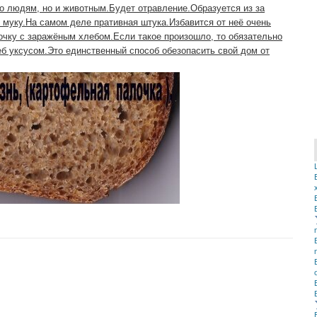
о людям, но и животным.Будет отравление.Образуется из за
и муку.На самом деле пративная штука.Избавится от неё очень
очку с заражёным хлебом.Если такое произошло, то обязательно
еб уксусом.Это единственный способ обезопасить свой дом от