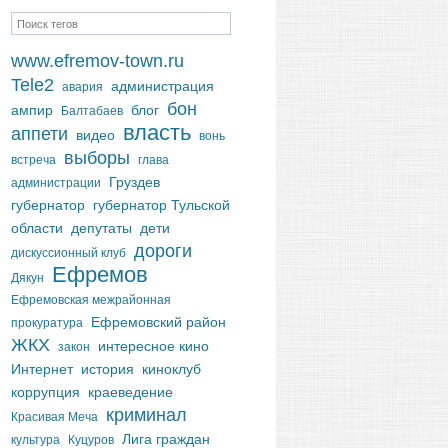
www.efremov-town.ru
Tele2
администрация
авария
бон
ампир
блог
Балтабаев
власть
аппети
видео
вонь
выборы
встреча
глава
Груздев
администрации
губернатор
губернатор Тульской
области
депутаты
дети
дороги
дискуссионный клуб
Ефремов
Дякун
Ефремовская межрайонная
Ефремовский район
прокуратура
ЖКХ
интересное кино
закон
Интернет
история
киноклуб
коррупция
краеведение
криминал
Красивая Меча
Лига граждан
культура
Куцуров