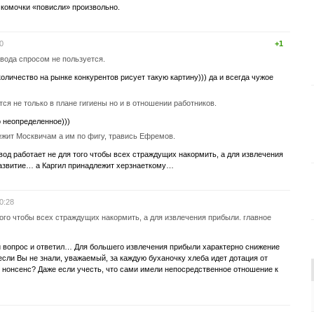
 комочки «повисли» произвольно.
0
+1
вода спросом не пользуется.
оличество на рынке конкурентов рисует такую картину))) да и всегда чужое
ся не только в плане гигиены но и в отношении работников.
 неопределенное)))
ежит Москвичам а им по фигу, травись Ефремов.
авод работает не для того чтобы всех страждущих накормить, а для извлечения
развитие… а Каргил принадлежит херзнаеткому…
0:28
того чтобы всех страждущих накормить, а для извлечения прибыли. главное
вопрос и ответил… Для большего извлечения прибыли характерно снижение
 если Вы не знали, уважаемый, за каждую буханочку хлеба идет дотация от
 нонсенс? Даже если учесть, что сами имели непосредственное отношение к