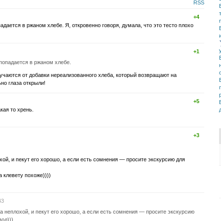
RSS
+4
падается в ржаном хлебе. Я, откровенно говоря, думала, что это тесто плохо
+1
 попадается в ржаном хлебе.
лучаются от добавки нереализованного хлеба, который возвращают на
но глаза открыли!
+5
кая то хрень.
+3
хой, и пекут его хорошо, а если есть сомнения — просите экскурсию для
а клевету похоже))))
43
а неплохой, и пекут его хорошо, а если есть сомнения — просите экскурсию
од)))