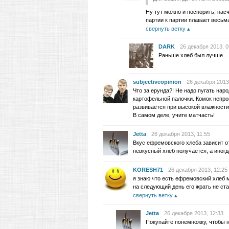
Ну тут можно и поспорить, насч
партии к партии плавает весь
свернуть ветку
DARK
26 декабря 2013, 0
Раньше хлеб был лучше… 
subjectiveopinion
26 декабря 2013
Что за ерунда?! Не надо пугать нар
картофельной палочки. Комок непро
развивается при высокой влажности
В самом деле, учите матчасть!
Jetta
26 декабря 2013, 11:55
Вкус ефремовского хлеба зависит от
невкусный хлеб получается, а иногд
KORESH71
26 декабря 2013, 12:25
я знаю что есть ефремовский хлеб 
на следующий день его жрать не ст
свернуть ветку
Jetta
26 декабря 2013, 12:33
Покупайте понемножку, чтобы н