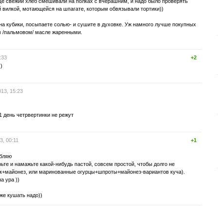
ще свежий хлеб смешивали на полках с вчерашним, и надо было проверять
 вилкой, мотающейся на шпагате, которым обвязывали тортики))
 на кубики, посыпаете солью- и сушите в духовке. Уж намного лучше покупных
ом /пальмовом/ масле жаренными.
:33
+2
)
13, 15:23
1 день четрвертинки не режут
3, 00:11
+1
ебляю
рьте и намажьте какой-нибудь пастой, совсем простой, чтобы долго не
ок+майонез, или маринованные огурцы+шпроты+майонез-вариантов куча).
а ура ))
оже кушать надо))