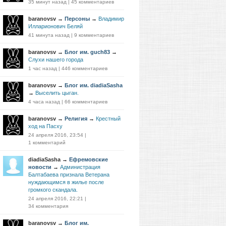
35 минут назад
|
45 комментариев
baranovsv
→
Персоны
→
Владимир
Илларионович Беляй
41 минута назад
|
9 комментариев
baranovsv
→
Блог им. guch83
→
Слухи нашего города
1 час назад
|
446 комментариев
baranovsv
→
Блог им. diadiaSasha
→
Выселить цыган.
4 часа назад
|
66 комментариев
baranovsv
→
Религия
→
Крестный
ход на Пасху
24 апреля 2016, 23:54
|
1 комментарий
diadiaSasha
→
Ефремовские
новости
→
Администрация
Балтабаева признала Ветерана
нуждающимся в жилье после
громкого скандала.
24 апреля 2016, 22:21
|
34 комментария
baranovsv
→
Блог им.