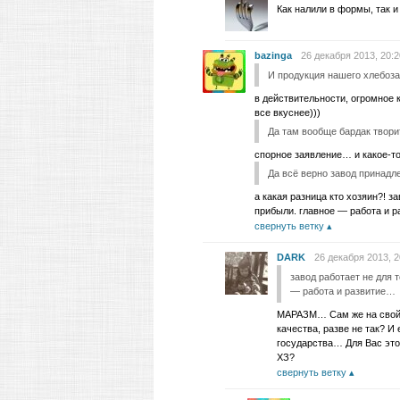
Как налили в формы, так и
bazinga
26 декабря 2013, 20:2
И продукция нашего хлебоза
в действительности, огромное к
все вкуснее)))
Да там вообще бардак творит
спорное заявление… и какое-то
Да всё верно завод принадл
а какая разница кто хозяин?! з
прибыли. главное — работа и 
свернуть ветку
DARK
26 декабря 2013, 2
завод работает не для 
— работа и развитие…
МАРАЗМ… Сам же на свой 
качества, разве не так? И
государства… Для Вас это
ХЗ?
свернуть ветку