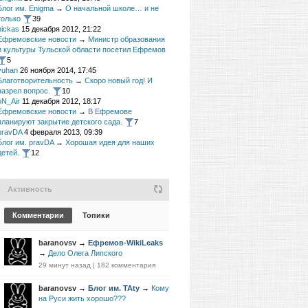
Блог им. Enigma
→
О начальной школе… и не
только
39
nickas
15 декабря 2012, 21:22
Ефремовские новости
→
Министр образования
и культуры Тульской области посетил Ефремов
5
yuhan
26 ноября 2014, 17:45
Благотворительность
→
Скоро новый год! И
назрел вопрос.
10
oN_Air
11 декабря 2012, 18:17
Ефремовские новости
→
В Ефремове
планируют закрытие детского сада.
7
pravDA
4 февраля 2013, 09:39
Блог им. pravDA
→
Хорошая идея для наших
детей.
12
Активность
Комментарии
Топики
baranovsv
→
Ефремов-WikiLeaks
→
Дело Олега Липского
29 минут назад
|
182 комментария
baranovsv
→
Блог им. TAty
→
Кому
на Руси жить хорошо???