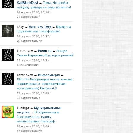
KaliBlackDevi
→
Тема: Не плюй в
колодец пригодится воды напиться!
24 апреля 2016, 06:10
|
71 комментарий
TAty
→
Блог им. TAty
→
Кризис на
Ефремовской птицефабрике
24 апреля 2016, 00:37
|
70 комментариев
baranovsv
→
Религия
→
Лекции
Сергея Баранова об истории религий
22 апреля 2016, 17:28
|
4 комментария
baranovsv
→
Информация
→
ЛАПТИ (Лаборатория аналитических
политических и технологических
исследований) Выпуск # 3
22 апреля 2016, 15:45
|
23 комментария
bazinga
→
Муниципальные
закупки
→
В Ефремовскую
больницу хотят купить
компьютерный томограф
22 апреля 2016, 13:46
|
67 комментариев