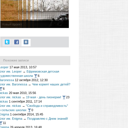
Новый проект
Похожие записи
Leoper
17 мая 2013, 10:57
Блог им. Leoper
→
Ефремовская детская
художественная школа
6
Baronessa
12 октября 2012, 12:30
Блог им. Baronessa
→
Чем кормят наших детей?
6
nickas
20 мая 2010, 15:56
Блог им. nickas
→
19 мая - день пионерии!
23
nickas
1 сентября 2011, 17:14
Блог им. nickas
→
"Свобода и справедливость"
о сельских школах
0
Enigma
1 сентября 2014, 15:45
Блог им. Enigma
→
Поздравляю с Днем знаний!
11
Enigma
26 апреля 2013, 16:48