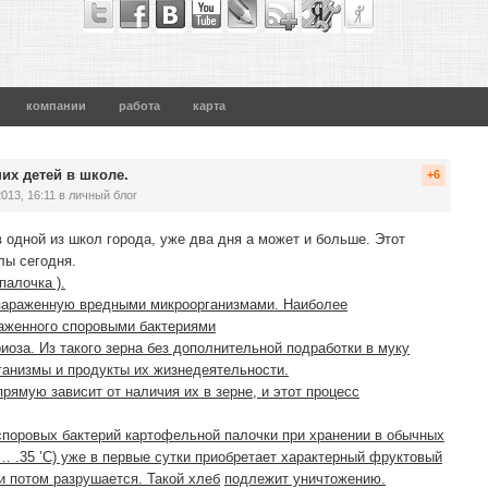
компании
работа
карта
их детей в школе.
+6
013, 16:11
в личный блог
 одной из школ города, уже два дня а может и больше. Этот
лы сегодня.
палочка ).
 зараженную вредными микроорганизмами. Наиболее
раженного споровыми бактериями
оза. Из такого зерна без дополнительной подработки в муку
ганизмы и продукты их жизнедеятельности.
рямую зависит от наличия их в зерне, и этот процесс
поровых бактерий картофельной палочки при хранении в обычных
… .35 ’С) уже в первые сутки приобретает характерный фруктовый
и потом разрушается. Такой хлеб
подлежит уничтожению.