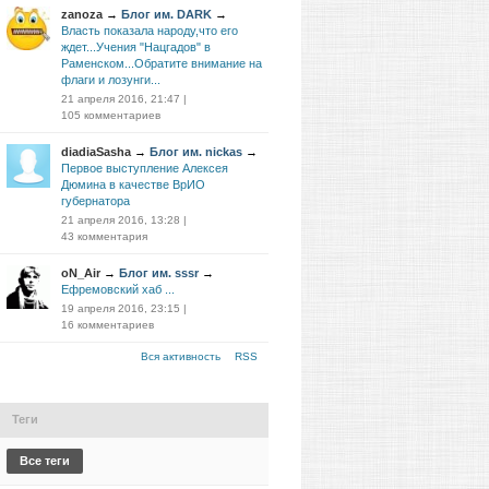
zanoza
→
Блог им. DARK
→
Власть показала народу,что его
ждет...Учения "Нацгадов" в
Раменском...Обратите внимание на
флаги и лозунги...
21 апреля 2016, 21:47
|
105 комментариев
diadiaSasha
→
Блог им. nickas
→
Первое выступление Алексея
Дюмина в качестве ВрИО
губернатора
21 апреля 2016, 13:28
|
43 комментария
oN_Air
→
Блог им. sssr
→
Ефремовский хаб ...
19 апреля 2016, 23:15
|
16 комментариев
Вся активность
RSS
Теги
Все теги