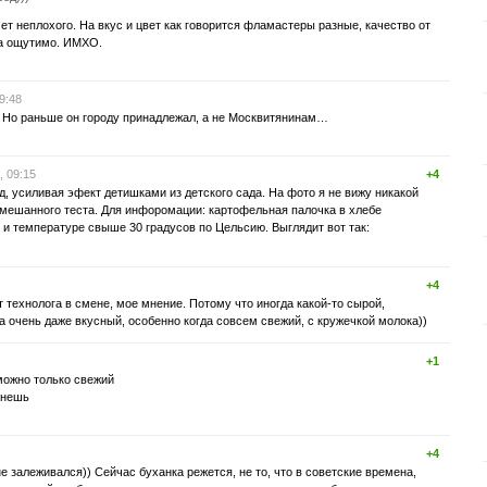
ет неплохого. На вкус и цвет как говорится фламастеры разные, качество от
ма ощутимо. ИМХО.
9:48
Но раньше он городу принадлежал, а не Москвитянинам…
, 09:15
+4
од, усиливая эфект детишками из детского сада. На фото я не вижу никакой
мешанного теста. Для инфоромации: картофельная палочка в хлебе
 и температуре свыше 30 градусов по Цельсию. Выглядит вот так:
+4
 технолога в смене, мое мнение. Потому что иногда какой-то сырой,
а очень даже вкусный, особенно когда совсем свежий, с кружечкой молока))
+1
можно только свежий
анешь
+4
е залеживался)) Сейчас буханка режется, не то, что в советские времена,