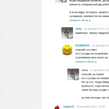
когда продавали целиком, да е
мягкость специальной двузубой
А если вдруг осталось- режете
сухариков, неизвестно на как
свернуть ветку
Jetta
26 декабря 2013, 12
жаренных. прошу пардону)
KORESH71
26 декабря 20
спасибо за совет
но я сухари не потребляю
а половинки мне много на 
свернуть ветку
Jetta
27 декабря 201
спасибо за совет
но я сухари не потр
Не за что, тогда обжа
возиться ( сыр+чесн
такие бутеры уходят н
ну или птичкам, им т
sergio71
26 декабря 2013, 12:50