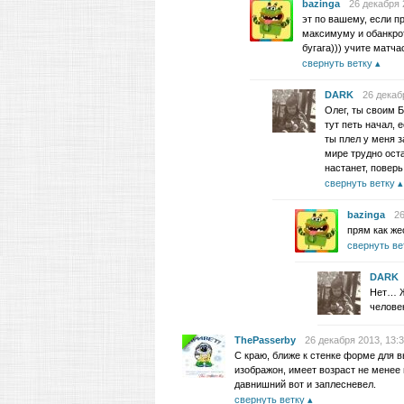
bazinga
26 декабря 
эт по вашему, если п
максимуму и обанкро
бугага))) учите матча
свернуть ветку
DARK
26 декаб
Олег, ты своим 
тут петь начал,
ты плел у меня 
мире трудно ост
настанет, повер
свернуть ветку
bazinga
26
прям как же
свернуть ве
DARK
Нет… Ж
челов
ThePasserby
26 декабря 2013, 13:
С краю, ближе к стенке форме для в
изображон, имеет возраст не менее 
давнишний вот и заплесневел.
свернуть ветку