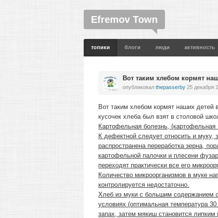
Efremov Town
топики
блоги
люди
активность
Вот таким хлебом кормят наш
опубликовал
thepasserby
25 декабря 2
Вот таким хлебом кормят наших детей в
кусочек хлеба был взят в столовой шко
Картофельная болезнь, (картофельная 
К дефектной следует относить и муку,
распространена переработка зерна, по
картофельной палочки и плесени фузари
переходят практически все его микроор
Количество микроорганизмов в муке нап
контролируется недостаточно.
Хлеб из муки с большим содержанием с
условиях (оптимальная температура 30
запах, затем мякиш становится липким 