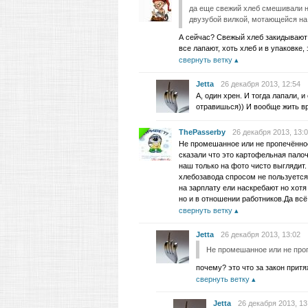
да еще свежий хлеб смешивали н
двузубой вилкой, мотающейся на
А сейчас? Свежый хлеб закидывают 
все лапают, хоть хлеб и в упаковке, 
свернуть ветку
Jetta
26 декабря 2013, 12:54
А, один хрен. И тогда лапали, 
отравишься)) И вообще жить вр
ThePasserby
26 декабря 2013, 13:
Не промешанное или не пропечённое 
сказали что это картофельная палоч
наш только на фото чисто выглядит.
хлебозавода спросом не пользуется.
на зарплату ели наскребают но хотя
но и в отношении работников.Да вс
свернуть ветку
Jetta
26 декабря 2013, 13:02
Не промешанное или не про
почему? это что за закон прит
свернуть ветку
Jetta
26 декабря 2013, 13