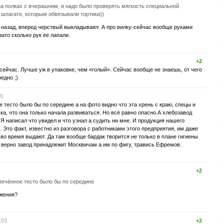
а полках с вчерашним, и надо было проверять мягкость специальной
 шпагате, которым обвязывали тортики))
назад, вперед черствый выкладывают. А про вилку-сейчас вообще руками
зато сколько рук ее лапали.
+2
и сейчас. Лучше уж в упаковке, чем «голый». Сейчас вообще не знаешь, от чего
едно ;)
00
тесто было бы по середине а на фото видно что эта хрень с краю, спецы и
ка, что она только начала развиваться. Но всё равно опасно.А хлебозавод
 Я написал что увидел и что узнал а судить ни мне. И продукция нашего
 Это факт, известно из разговора с работниками этого предприятия, им даже
 во время выдают. Да там вообще бардак творится не только в плане гигиены
ё верно завод принадлежит Москвичам а им по фигу, травись Ефремов.
+2
печённое тесто было бы по середине
яжения?
:03
+2