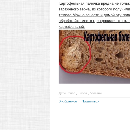
Картофельная палочка вредна не тольк
заражёного зерна, из которого получил
тяжело.Можно занести и домой эту пал
обработайте место где хранился тот хл
картофельной.
Дети
,
хлеб
,
школа
,
болезни
В избранное
Поделиться