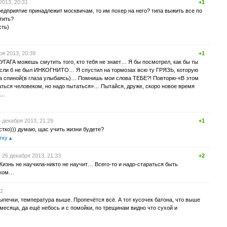
2013, 20:31
+1
редприятие принадлежит москвичам, то им похер на него? типа выжить все по
тить?
сть)
ря 2013, 20:39
+1
БУГАГА можешь смутить того, кто тебя не знает… Я бы посмотрел, как бы ты
 если б не был ИНКОГНИТО… Я спустил на тормозах всю ту ГРЯЗЬ, которую
за спиной(в глаза улыбаясь)… Помнишь мои слова ТЕБЕ?! Повторю-«В этом
аться человеком, но надо пытаться»… Пытайся, друже, скоро новое время
ь…
 декабря 2013, 21:29
+1
стко))) думаю, щас учить жизни будете?
тку
26 декабря 2013, 21:33
+2
изнь не научила-никто не научит… Всего-то и надо-стараться быть
еком…
32
ыпечки, температура выше. Пропечётся всё. А тот кусочек батона, что выше
месяца, да ещё небось и с помойки, по трещинам видно что сухой и