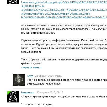
forum.tularegion.ru/index.php?/topic/3675-%D0%B2%D1%81%D
%D0%BC%D1%86-
%D0%BE%D0%BA%D1%82%D1%8F%D0%B1%D1%80%D1%8C%D1%
%D0%BD%D0%B0-%D1%82%D0%B5%D0%BC%D1%83-
%D0%B8%D1%81%D1%82%D0%BE%D1%80%D0%B8%D0%B8-%D1%
не знаю ничего точно и почему, но видео оттуда потёрли и оно у мен
лекций. Может быть кому то из модераторов показалось что могут б
тёмных исторических мест.
Один из модераторов этого форума был членом Пиратской партии. П
активность. Одной профилактической беседы участкового полицейско
парня. Я его понимаю. Ему на ноги вставать вуз заканчивать, карьеру
акромя цепей. :)
Так что братья и сёстры цените здешних модераторов, которые моде
крайних случаях.
свернуть ветку
TAty
22 апреля 2016, 01:31
Так че ж теперь не высказываться что ли))) И так все боятся л
устрашающие. Я все, я пас.
baranovsv
22 апреля 2016, 09:13
«А
трусы
крысы пусть уходят с корабля они мешают в схватке бесш
" Что ушло — не вернуть,