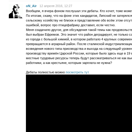
oN_Air
12 апреля 2016, 12:27
Вообщем, я вчера фоном послушал эти дебаты. Кто хочет, тоже может
По итогам, скажу, что на фоне этих кандидатов, Липский не затерялся
сельскому хозяйству не близок и представление обо всём этом отсу
ошибкой, вопрос про птицефабрику доставил, если честно.
Меня озадачило другое, для обсуждения такой темы как продовольст
был выбран Ефремов. Это значит что район деградирует, не только са
из города с большой химией, в котором работало 4 крупных соврем
превращается в аграрный район. После сталинской индустриализаци
возведения нового типа приозводства и выхода на следующий урове
производству времён Царской России, которые было здесь еще в 19 в
местные турдовые ресурсы теперь будут рассматриваться не как 
работники, а как крестьяне, которым зарплата не нужна?
Дебаты полностью можно
посмотреть тут