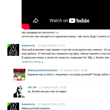
про кандидатов прочитать
тут
почти все они находятся в одноклассниках, там легко будет понять кт
baranovsv
12 апреля 2016, 12:53
Липский возможно ещё примет участие если врачи ему помогут. 19 а
ещё дебаты. А Липский раз назвался груздем, обязан принять участие
В одноклассниках у меня нет акаунта, подскажи Он Эйр, у Беляя та
свернуть ветку
MaksyushkaGerasimov
12 апреля 2016, 12:59
Баранов как успехи с лекциями о истории религий? Нигде найти
oN_Air
12 апреля 2016, 13:13
не, Беляя как раз там не видел.
baranovsv
12 апреля 2016, 23:28
MaksyushkaGerasimov