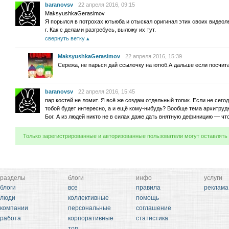
baranovsv
22 апреля 2016, 09:15
MaksyushkaGerasimov
Я порылся в потрохах ютьюба и отыскал оригинал этих своих видеол
г. Как с делами разгребусь, выложу их тут.
свернуть ветку
MaksyushkaGerasimov
22 апреля 2016, 15:39
Сережа, не парься дай ссылочку на ютюб.А дальше если посчи
baranovsv
22 апреля 2016, 15:45
пар костей не ломит. Я всё же создам отдельный топик. Если не сегод
тобой будет интересно, а и ещё кому-нибудь? Вообще тема архитруд
Бог. А из людей никто не в силах даже дать внятную дефиницию — что
Только зарегистрированные и авторизованные пользователи могут оставлять
разделы
блоги
инфо
услуги
блоги
все
правила
реклама
люди
коллективные
помощь
компании
персональные
соглашение
работа
корпоративные
статистика
топ