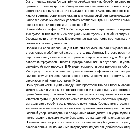
В этот период народ Анголы вёл осовободительную борьбу за свою 
противостояли внутренние бандформирования, которых активно под
ангольских вооружённых сил сражался спецназ Кубы при военно-тех
наших военных советников оказывали народу этой центрально-афри
наиболее сложных боевых условиях офицеры Страны Советов сами б
боевые порядки правительственных войск.
Военно-Морской флот СССР был представлен оперативным соединени
150 судов, в том числе и со специальными грузами. Олной из задач
безопасности этих судов. Диверсионная деятельность противника 
технической изощрённостью.
Положение осложнялось ещё и тем, что бандитские военизированные
стремились любой ценой захватить столицу Анголы. В это же время 
пиратских нападений на наши торговые и промысловые суда. Лов ры
совестких траулеров. Пираты нередко похищали, а случалось, и убив
спокойно было и на суше. В Луанде террористы расстреляли автобус
Мне предстояло в кратчайшие сроки принять эффективные меры пр
Глубоко изучив сложившуюся военно-политичексую обстановку, мы о
спецназом и лётным составом Кубы.
Приморская часть суши и воздушное пространство со стороны океа
комплексами с учётом зон ответственности соединения. Для противо
сроки были подготовлены боевые пловцы, взята под технический кон
участков суши. В деле обеспечения безопасности советских граждан
сыграли свою особую роль морские пехотинцы. Хорошо подготовленн
выполняли воинский долг и снискали огромное уважение у ангольских
Главный упор командование соединения стало делать на упреждающи
предотвратить подавляющее большинство нападений на охраняемые 
Принимаемые меры позволили свести к минимуму бандитизм в Луанд
боеспособные национальные подразделения для общевойсковых опер