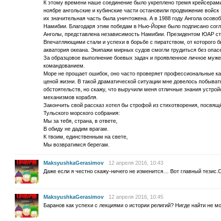
К этому времени наше соединение было укреплено тремя крейсера
ноябре ангольские и кубинские части остановили продвижение войс
их значительная часть была уничтожена. А в 1988 году Ангола осовоб
Намибии. Благодаря этим победам в Нью-Йорке было подписано сог
Анголы, представлена независимость Намибии. Президентом ЮАР ст
Впечатляющими стали и успехи в борьбе с пиратством, от которого 
акватория океана. Экипажи мирных судов смогли трудиться без опас
За образцовое выполнение боевых задач и проявленное личное муже
командованием.
Море не прощает ошибок, оно часто проверяет профессиональные к
ценой жизни. В такой драматической ситуации мне довелось побыват
обстоятельств, но скажу, что выручили меня отличные знания устрой
механизмов корабля.
Закончить свой рассказ хотел бы строфой из стихотворения, посвя
Тульского морского собрания:
Мы за тебя, страна, в ответе,
В обиду не дадим врагам.
К твоим, единственным на свете,
Мы возвратимся берегам.
MaksyushkaGerasimov
12 апреля 2016, 10:43
Даже если я честно скажу-ничего не изменится… Вот главный тезис.С
MaksyushkaGerasimov
12 апреля 2016, 10:45
Баранов как успехи с лекциями о истории религий? Нигде найти не 