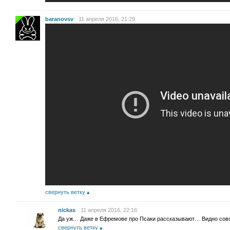
baranovsv
11 апреля 2016, 21:29
свернуть ветку
nickas
11 апреля 2016, 22:16
Да уж… Даже в Ефремове про Псаки рассказывают… Видно совс
свернуть ветку