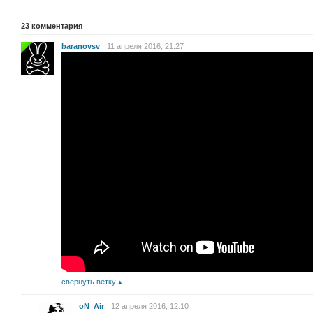
23
комментария
baranovsv
11 апреля 2016, 21:27
свернуть ветку
oN_Air
12 апреля 2016, 12:10