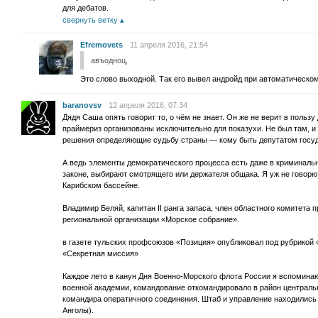
для дебатов.
свернуть ветку
Efremovets
11 апреля 2016, 21:54
авъодноц,
Это слово выходной. Так его вывел андройд при автоматическом 
baranovsv
12 апреля 2016, 07:34
Дядя Саша опять говорит то, о чём не знает. Он же не верит в пользу
праймериз организованы исключительно для показухи. Не был там, и
решения определяющие судьбу страны — кому быть депутатом госуд
А ведь элементы демократического процесса есть даже в криминальн
законе, выбирают смотрящего или держателя общака. Я уж не говорю
Карибском бассейне.
Владимир Беляй, капитан II ранга запаса, член областного комитет
региональной организации «Морское собрание».
в газете тульских профсоюзов «Позиция» опубликовал под рубрикой
«Секретная миссия»
Каждое лето в канун Дня Военно-Морского флота России я вспоминаю 
военной академии, командование откомандировало в район централь
командира оператичного соединения. Штаб и управление находились 
Анголы).