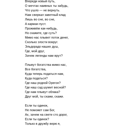
Впереди новый путь,
О мечтах наивных ты забудь,
Что ушло — не вернуть.
Нам сверкал заветный клад
Лишь во сне, во сне,
А карман пуст.
Проживём как-нибудь,
Но скажите, где суть?
Мимо нас плывет поток денег,
Сколько злости вокруг.
Эльдорадо наших душ,
Где, мой друг,
Зачем легенды нам врут?
Плывут богатства мимо нас,
Все богатства,
Куда теперь податься нам,
Куда податься?
Где наш родной Орегон?
Где наш сад шумит весной?
Где нам плывут облака?
Друг мой, ты скажи, скажи.
Если ты одинок,
Не поможет сам Бог,
Ах, зачем на свете сто дорог,
Если ты одинок?
Только в дружбу верю я,