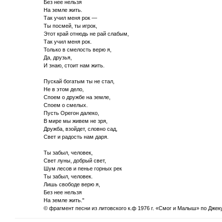
Без нее нельзя
На земле жить.
Так учил меня рок —
Ты посмей, ты игрок,
Этот край отнюдь не рай слабым,
Так учил меня рок.
Только в смелость верю я,
Да, друзья,
И знаю, стоит нам жить.
Пускай богатым ты не стал,
Не в этом дело,
Споем о дружбе на земле,
Споем о смелых.
Пусть Орегон далеко,
В мире мы живем не зря,
Дружба, взойдет, словно сад,
Свет и радость нам даря.
Ты забыл, человек,
Свет луны, добрый свет,
Шум лесов и пенье горных рек
Ты забыл, человек.
Лишь свободе верю я,
Без нее нельзя
На земле жить."
© фрагмент песни из литовского к.ф 1976 г. «Смог и Малыш» по Джек