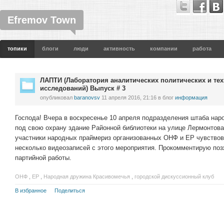
Efremov Town
топики
блоги
люди
активность
компании
работа
ЛАПТИ (Лаборатория аналитических политических и те
исследований) Выпуск # 3
опубликовал
baranovsv
11 апреля 2016, 21:16
в блог
информация
Господа! Вчера в воскресенье 10 апреля подразделения штаба на
под свою охрану здание Районной библиотеки на улице Лермонтова
участники народных праймериз организованных ОНФ и ЕР чувствов
несколько видеозаписей с этого мероприятия. Прокомментирую поз
партийной работы.
ОНФ
,
ЕР
,
Народная дружина Красивомечья
,
городской дискуссионный клуб
В избранное
Поделиться