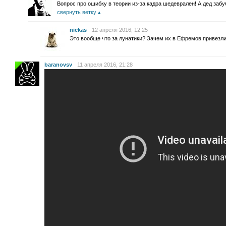
Вопрос про ошибку в теории из-за кадра шедеврален! А дед заб
свернуть ветку
nickas
12 апреля 2016, 12:25
Это вообще что за лунатики? Зачем их в Ефремов привезл
baranovsv
11 апреля 2016, 21:28