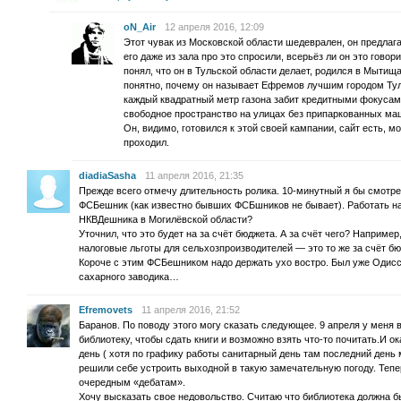
oN_Air
12 апреля 2016, 12:09
Этот чувак из Московской области шедеврален, он предлаг
его даже из зала про это спросили, всерьёз ли он это говори
понял, что он в Тульской области делает, родился в Мытища
понятно, почему он называет Ефремов лучшим городом Туль
каждый квадратный метр газона забит кредитными фокусам
свободное пространство на улицах без припаркованных маш
Он, видимо, готовился к этой своей кампании, сайт есть, м
проходил.
diadiaSasha
11 апреля 2016, 21:35
Прежде всего отмечу длительность ролика. 10-минутный я бы смотрет
ФСБешник (как известно бывших ФСБшников не бывает). Работать на 
НКВДешника в Могилёвской области?
Уточнил, что это будет на за счёт бюджета. А за счёт чего? Например
налоговые льготы для сельхозпроизводителей — это то же за счёт бю
Короче с этим ФСБешником надо держать ухо востро. Был уже Одисс
сахарного заводика…
Efremovets
11 апреля 2016, 21:52
Баранов. По поводу этого могу сказать следующее. 9 апреля у меня 
библиотеку, чтобы сдать книги и возможно взять что-то почитать.И о
день ( хотя по графику работы санитарный день там последний день
решили себе устроить выходной в такую замечательную погоду. Тепе
очередным «дебатам».
Хочу высказать свое недовольство. Считаю что библиотека должна б