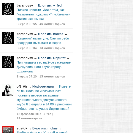
baranovsv
→
Блог им. y_fed
→
Плохие новости. Или о том, как
"незаметно подкрался" глобальный
кризис экономики.
Вчера в 08:55
|
46 комментариев
baranovsv
→
Блог им. nickas
→
"Кащенко" на выгуле. Сам по себе
прецедент вызывает интерес.
Вчера в 08:04
|
13 комментариев
baranovsv
→
Блог им. Deputat
→
Приглашаем вас на 2-ое заседание
Дискуссионного клуба города
Ефремова
Вчера в 07:20
|
15 комментариев
oN_Air
→
Информация
→
Имеете
ли вы желание и возможность
посетить первое заседание
муниципального дискуссионного
клуба 6 февраля в 14.00 в районной
библиотеке на улице Лермонтова?
12 февраля 2016, 17:46
|
29 комментариев
strelok
→
Блог им. nickas
→
Трейлер фильма "Самый лучший