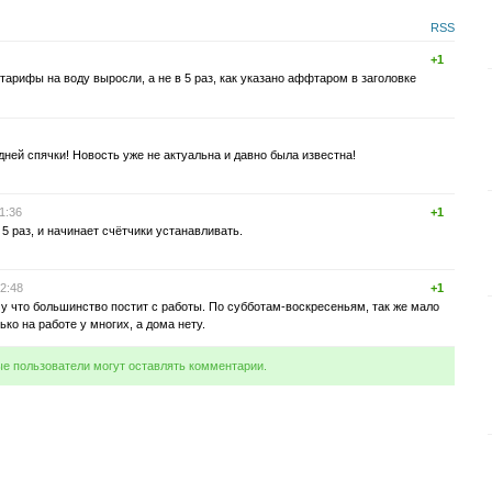
RSS
+1
 тарифы на воду выросли, а не в 5 раз, как указано аффтаром в заголовке
ней спячки! Новость уже не актуальна и давно была известна!
1:36
+1
 5 раз, и начинает счётчики устанавливать.
12:48
+1
у что большинство постит с работы. По субботам-воскресеньям, так же мало
ько на работе у многих, а дома нету.
ые пользователи могут оставлять комментарии.