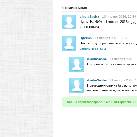
4
комментария
diadiaSasha
10 января 2016, 19:59
Чушь. На 40% с 1 января 2016 года,
этого топика.
Dgeims
11 января 2016, 11:28
Похоже таун просыпается от новогод
свернуть ветку
diadiaSasha
11 января 2016, 1
Пипл верит, что в самом деле в
diadiaSasha
11 января 2016, 
Новогодняя спячка была, потом
постов. Наверное, интернет тол
Только зарегистрированные и авторизованн