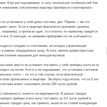
чики. Еще раз подчеркиваю: в силу технических особенностей! Как
ся нежелание собственника квартиры приобрести и монтировать
р не установили у себя дома счетчики, две. Первая — им это
шают закон. Если в квартире фактически проживает дюжина
 например), а прописан один, то и платить по нормативу придется
ся все 12 жильцов, но никакими приборами это не учитывается.
иходится соседям со счетчиками, на которых управляющие
» в рамках общедомовых нужд. Кстати, именно добросовестные
жесточения наказания для жильцов-жуликов.
оссияне просто не успевают поставить у себя приборы учета из-за
роцесс на потом. Кто-то и не подозревает, что установка счетчиков
нальные счета — но это в том случае, если фактическое
ством прописанных в квартире. Эксперты подсчитали, что за 6 лет
 счетчика может сэкономить более 200 тысяч рублей.
та обязанность ложится на квартирантов. В разных городах
ербурге приборы учета могут поставить за 3-6 тысяч рублей в
еньких городах цена, как правило, выше из-за слабой конкуренции