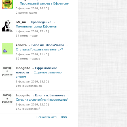
→
Про ледовый дворец в Ефремове
5 февраля 2016, 14:16
|
2 комментария
oN_Air
→
Краеведение
→
Памятники города Ефремов
4 февраля 2016, 15:43
|
34 комментария
zanoza
→
Блог им. diadiaSasha
→
Отставка Груздева отменяется?
3 февраля 2016, 21:46
|
35 комментариев
Incognito
→
Ефремовские
новости
→
Ефремов завалило
снегом
3 февраля 2016, 13:36
|
166 комментариев
Incognito
→
Блог им. baranovsv
→
Смех на фоне войны (продолжение)
3 февраля 2016, 12:25
|
171 комментарий
Вся активность
RSS