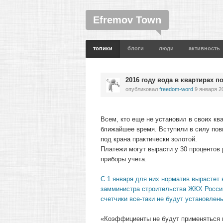
Efremov Town
топики
блоги
люди
активность
2016 году вода в квартирах п
опубликовал
freedom-word
9 января 2
Всем, кто еще не установил в своих ква
ближайшее время. Вступили в силу по
под крана практически золотой.
Платежи могут вырасти у 30 процентов 
приборы учета.
С 1 января для них норматив вырастет в
замминистра строительства ЖКХ России 
счетчики все-таки не будут установлен
«Коэффициенты не будут применяться в