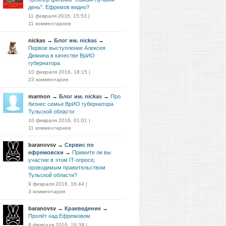
день". Ефремов видно?
11 февраля 2016, 15:53
|
11 комментариев
nickas
→
Блог им. nickas
→
Первое выступление Алексея
Дюмина в качестве ВрИО
губернатора
10 февраля 2016, 18:15
|
23 комментария
marmon
→
Блог им. nickas
→
Про
бизнес семьи ВрИО губернатора
Тульской области
10 февраля 2016, 01:01
|
11 комментариев
baranovsv
→
Сервис по
ефремовски
→
Примите ли вы
участие в этом IT-опросе,
проводимым правительством
Тульской области?
9 февраля 2016, 16:44
|
3 комментария
baranovsv
→
Краеведение
→
Пролёт над Ефремовом
9 февраля 2016, 16:39
|