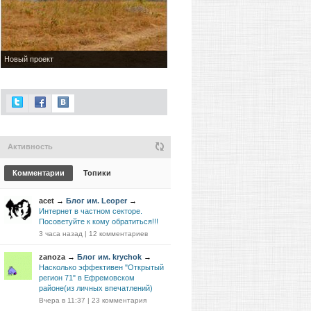
Новый проект
Активность
Комментарии
Топики
acet
→
Блог им. Leoper
→
Интернет в частном секторе.
Посоветуйте к кому обратиться!!!
3 часа назад
|
12 комментариев
zanoza
→
Блог им. krychok
→
Насколько эффективен "Открытый
регион 71" в Ефремовском
районе(из личных впечатлений)
Вчера в 11:37
|
23 комментария