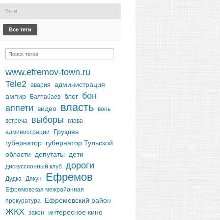
Теги
Все теги
www.efremov-town.ru
Tele2
администрация
авария
бон
ампир
блог
Балтабаев
власть
аппети
видео
вонь
выборы
встреча
глава
Груздев
администрации
губернатор
губернатор Тульской
области
депутаты
дети
дороги
дискуссионный клуб
Ефремов
Дудка
Дякун
Ефремовская межрайонная
Ефремовский район
прокуратура
ЖКХ
интересное кино
закон