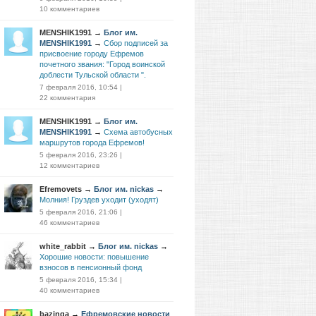
10 комментариев
MENSHIK1991
→
Блог им.
MENSHIK1991
→
Сбор подписей за
присвоение городу Ефремов
почетного звания: "Город воинской
доблести Тульской области ".
7 февраля 2016, 10:54
|
22 комментария
MENSHIK1991
→
Блог им.
MENSHIK1991
→
Схема автобусных
маршрутов города Ефремов!
5 февраля 2016, 23:26
|
12 комментариев
Efremovets
→
Блог им. nickas
→
Молния! Груздев уходит (уходят)
5 февраля 2016, 21:06
|
46 комментариев
white_rabbit
→
Блог им. nickas
→
Хорошие новости: повышение
взносов в пенсионный фонд
5 февраля 2016, 15:34
|
40 комментариев
bazinga
→
Ефремовские новости