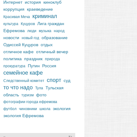
Интернет
история
киноклуб
коррупция
краеведение
криминал
Красивая Меча
Лига граждан
культура
Куцуров
Ефремова
люди
музыка
народ
новости
образование
новый год
Одиссей Куцуров
отдых
отличное кафе
отличный вечер
политика
праздник
природа
Путин
Россия
прокуратура
семейное кафе
спорт
суд
Следственный комитет
то что надо
Тульская
Тула
область
фото
туризм
фотографии города ефремова
экология
футбол
чиновники
школа
экология Ефремова