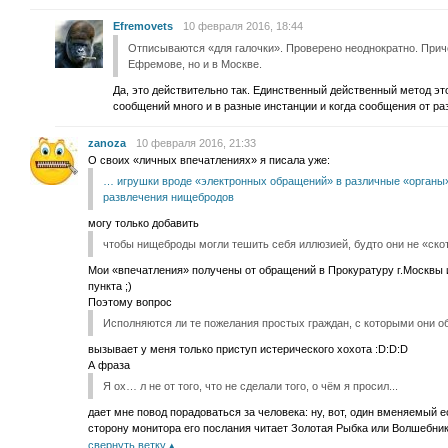
Efremovets
10 февраля 2016, 18:44
Отписываются «для галочки». Проверено неоднократно. Приче
Ефремове, но и в Москве.
Да, это действительно так. Единственный действенный метод эт
сообщений много и в разные инстанции и когда сообщения от ра
zanoza
10 февраля 2016, 21:33
О своих «личных впечатлениях» я писала уже:
… игрушки вроде «электронных обращений» в различные «органы
развлечения нищебродов
могу только добавить
чтобы нищеброды могли тешить себя иллюзией, будто они не «ско
Мои «впечатления» получены от обращений в Прокуратуру г.Москвы и
пункта ;)
Поэтому вопрос
Исполняются ли те пожелания простых граждан, с которыми они 
вызывает у меня только приступ истерического хохота :D:D:D
А фраза
Я ох… л не от того, что не сделали того, о чём я просил...
дает мне повод порадоваться за человека: ну, вот, один вменяемый ес
сторону монитора его послания читает Золотая Рыбка или Волшебник
свернуть ветку