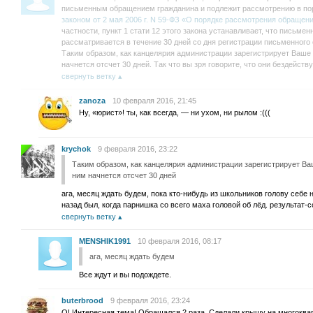
письменным обращением гражданина и подлежит рассмотрению в по
законом от 2 мая 2006 г. N 59-ФЗ «О порядке рассмотрения обращен
частности, пункт 1 стати 12 этого закона устанавливает, что письме
рассматривается в течение 30 дней со дня регистрации письменного
Таким образом, как канцелярия администрации зарегистрирует Ваше
начнется отсчет 30 дней. Так что вы зря говорите, что они бездейству
свернуть ветку
zanoza
10 февраля 2016, 21:45
Ну, «юрист»! ты, как всегда, — ни ухом, ни рылом :(((
krychok
9 февраля 2016, 23:22
Таким образом, как канцелярия администрации зарегистрирует Ва
ним начнется отсчет 30 дней
ага, месяц ждать будем, пока кто-нибудь из школьников голову себе н
назад был, когда парнишка со всего маха головой об лёд. результат-
свернуть ветку
MENSHIK1991
10 февраля 2016, 08:17
ага, месяц ждать будем
Все ждут и вы подождете.
buterbrood
9 февраля 2016, 23:24
О! Интересная тема! Обращался 2 раза. Сделали крышу на многоквар