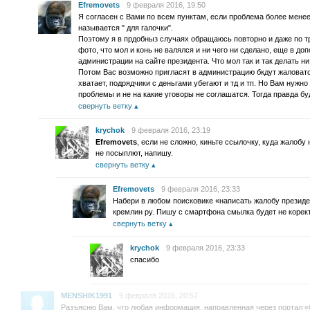
Efremovets
9 февраля 2016, 19:50
Я согласен с Вами по всем пунктам, если проблема более менее
называется " для галочки".
Поэтому я в прдобныз случаях обращаюсь повторно и даже по т
фото, что мол и конь не валялся и ни чего ни сделано, еще в д
администрации на сайте президента. Что мол так и так делать ни 
Потом Вас возможно пригласят в администрацию бкдут жаловатся
хватает, подрядчики с деньгами убегают и тд и тп. Но Вам нужн
проблемы и не на какие уговоры не соглашатся. Тогда правда б
свернуть ветку
krychok
9 февраля 2016, 23:19
Efremovets
, если не сложно, киньте ссылочку, куда жалобу
не посыплют, напишу.
свернуть ветку
Efremovets
9 февраля 2016, 23:33
Набери в любом поисковике «написать жалобу президе
кремлин ру. Пишу с смартфона смылка будет не корек
свернуть ветку
krychok
9 февраля 2016, 23:33
спасибо
MENSHIK1991
9 февраля 2016, 20:57
Разъясню Вам, что любая информация, направленная через портал 