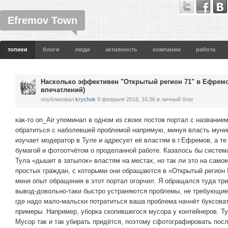
Efremov Town
топики
блоги
люди
активность
компании
работа
Насколько эффективен "Открытый регион 71" в Ефрем
впечатлений)
опубликовал
krychok
9 февраля 2016, 16:36
в личный блог
как-то on_Air упоминал в одном из своих постов портал с название
обратиться с наболевшей проблемой напрямую, минуя власть мун
изучает модератор в Туле и адресует её властям в г.Ефремов, а т
бумагой и фотоотчётом о проделанной работе. Казалось бы система
Тула «дышит в затылок» властям на местах, но так ли это на сам
простых граждан, с которыми они обращаются в «Открытый регион 
меня опыт обращения в этот портал огорчил. Я обращался туда т
вывод-довольно-таки быстро устраняются проблемы, не требующие 
где надо мало-мальски потратиться ваша проблема начнёт буксоват
примеры. Например, уборка скопившегося мусора у контейнеров. Ту
Мусор так и так убирать придётся, поэтому сфотографировать посл