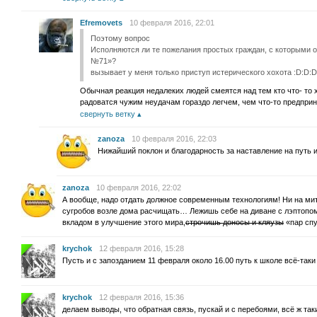
Efremovets
10 февраля 2016, 22:01
Поэтому вопрос
Исполняются ли те пожелания простых граждан, с которыми 
№71»?
вызывает у меня только приступ истерического хохота :D:D:D
Обычная реакция недалеких людей смеятся над тем кто что- то 
радоватся чужим неудачам гораздо легчем, чем что-то предпри
свернуть ветку
zanoza
10 февраля 2016, 22:03
Нижайший поклон и благодарность за наставление на путь и
zanoza
10 февраля 2016, 22:02
А вообще, надо отдать должное современным технологиям! Ни на мити
сугробов возле дома расчищать… Лежишь себе на диване с лэптопом
вкладом в улучшение этого мира,
строчишь доносы и кляузы
«пар спу
krychok
12 февраля 2016, 15:28
Пусть и с запозданием 11 февраля около 16.00 путь к школе всё-так
krychok
12 февраля 2016, 15:36
делаем выводы, что обратная связь, пускай и с перебоями, всё ж так