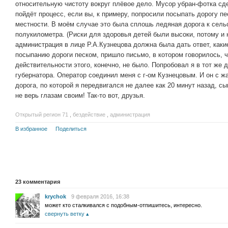
относительную чистоту вокруг плёвое дело. Мусор убран-фотка сде
пойдёт процесс, если вы, к примеру, попросили посыпать дорогу пе
местности. В моём случае это была сплошь ледяная дорога к сель
полукилометра. (Риски для здоровья детей были высоки, потому и 
администрация в лице Р.А.Кузнецова должна была дать ответ, каки
посыпанию дороги песком, пришло письмо, в котором говорилось, ч
действительности этого, конечно, не было. Попробовал я в тот же 
губернатора. Оператор соединил меня с г-ом Кузнецовым. И он с ж
дорога, по которой я передвигался не далее как 20 минут назад, с
не верь глазам своим! Так-то вот, друзья.
Открытый регион 71
,
бездействие
,
администрация
В избранное
Поделиться
23
комментария
krychok
9 февраля 2016, 16:38
может кто сталкивался с подобным-отпишитесь, интересно.
свернуть ветку