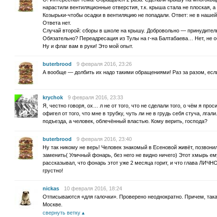
нарастили вентиляционные отверстия, т.к. крыша стала не плоская, 
Козырьки-чтобы осадки в вентиляцию не попадали. Ответ: не в нашей 
Ответа нет.
Случай второй: сборы в школе на крышу. Добровольно — принудител
Обязательно? Переадресация из Тулы на г-на Балтабаева… Нет, не 
Ну и флаг вам в руки! Это мой опыт.
buterbrood
9 февраля 2016, 23:26
А вообще — долбить их надо такими обращениями! Раз за разом, если
krychok
9 февраля 2016, 23:33
Я, честно говоря, ох… л не от того, что не сделали того, о чём я прос
офигел от того, что мне в трубку, чуть ли не в грудь себя стуча, лгал
подъезда, а человек, облечённый властью. Кому верить, господа?
buterbrood
9 февраля 2016, 23:40
Ну так никому не верь! Человек знакомый в Есеновой живёт, позвони
заменить( Уличный фонарь, без него не видно ничего) Этот хмырь ему
рассказывал, что фонарь этот уже 2 месяца горит, и что глава ЛИЧ
грустно!
nickas
10 февраля 2016, 18:24
Отписываются «для галочки». Проверено неоднократно. Причем, такая
Москве.
свернуть ветку