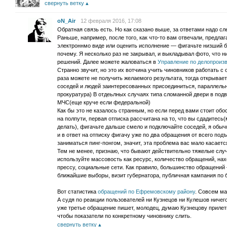
свернуть ветку
oN_Air
12 февраля 2016, 17:08
Обратная связь есть. Но как сказано выше, за ответами надо с
Раньше, например, после того, как что-то вам отвечали, предл
электроннмо виде или оценить исполнение — фигачьте низший 
почему. Я несколько раз не закрывал, и выкладывал фото, что ни
решений. Далее можете жаловаться в
Управление по делопроизв
Странно звучит, но это их вотчина учить чиновников работать 
раза можете не получить желаемого результата, тогда открывае
соседей и людей заинтересованных присоединиться, параллельно
прокуратура) В отдеьлных случаях типа сломанной двери в подв
МЧС(еще круче если федеральной)
Как бы это не казалось странным, но если перед вами стоит обо
на полпути, первая отписка рассчитана на то, что вы сдадитесь
делать), фигачьте дальше смело и подключайте соседей, я обыч
и в ответ на отписку фигачу уже по два обращения от всего подъ
заниматься пинг-понгом, значит, эта проблема вас мало касаетс
Тем не менее, признаю, что бывают действительно тяжелые случ
используйте массовость как ресурс, количество обращений, н
прессу, социальные сети. Как правило, большинство обращени
ближайшие выборы, визит губернатора, публичная кампания по б
Вот статистика
обращений по Ефремовскому району
. Совсем ма
А судя по реакции пользователей ни Кузнецов ни Кулешов ничег
уже третье обращение пишет, молодец, думаю Кузнецову прилет
чтобы показатели по конкретному чиновнику слить.
свернуть ветку