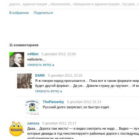
дороги
,
администрация
,
образование
,
обращения в администрацию
,
Груздев
,
В избранное
Поделиться
11
комментариев
n495nt
5 декабря 2012, 22:00
наболело…
свернуть ветку
DARK
5 декабря 2012, 22:18
Я ж говорю-народ просыпается… Пока вот в таком формате-мир
будет другой формат… Да уж… Довели страну до «ручки»… И 
свернуть ветку
ThePasserby
6 декабря 2012, 01:13
Русский долго запрягает, но быстро ездит.
zanoza
5 декабря 2012, 22:17
Дааа… Дорога там жесть! — и видео смотреть не надо… Видео — лу
которые дважды в год «инспектируют» районные дороги с последую
чтоб понапрасну не катались.