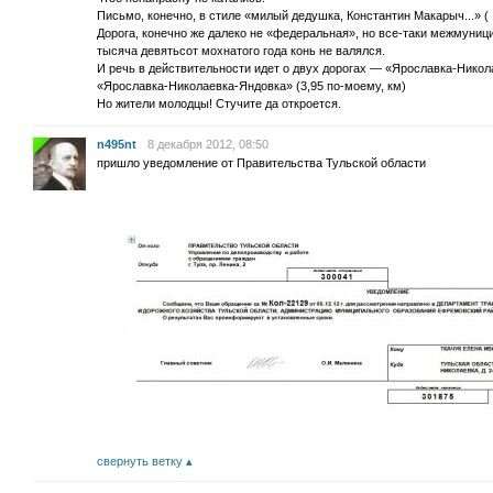
Письмо, конечно, в стиле «милый дедушка, Константин Макарыч...» (
Дорога, конечно же далеко не «федеральная», но все-таки межмуниц
тысяча девятьсот мохнатого года конь не валялся.
И речь в действительности идет о двух дорогах — «Ярославка-Никол
«Ярославка-Николаевка-Яндовка» (3,95 по-моему, км)
Но жители молодцы! Стучите да откроется.
n495nt
8 декабря 2012, 08:50
пришло уведомление от Правительства Тульской области
свернуть ветку