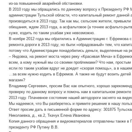
из-за повышенной аварийной обстановки.
В 2010 году мы обращались по данному вопросу к Президенту РФ 
администрации Тульской области, что капитальный ремонт данной 
производиться в 2013 году. Так как мы, сельские жители, привыкли
обещания, ждем 2013 года, а асфальтовое (а точнее асфальто-рытв
хуже, ездить по таким ухабам уже невозможно.
В ноябре 2012 года мы обратились в Администрацию г. Ефремова с
ремонта дороги в 2013 году, но были «обрадованый» тем, что капит
потому что Администрации понадобились деньги, выделенные на р
– Яндовка, на ремонт моста через реку «Красивая Меча» в Ефремо
всем, а кому нужный мы со своими проблемами? Что нам, простым
если по таким ухабам вдруг не доедет «скорая помощь», а в на
…за всем нужно ездить в Ефремов. А также не будут возить детей 
магазин?
Владимир Сергеевич, просим Вас как опытного, хорошо зарекоменд
проверку по данному вопросу и помочь нам в капитальном ремонте
2013 году. Плачевное состояние нашей автодороги заснято на виде
Мы надеемся, что Вы разберетесь и примите решение в нашу польз
Ответ просим дать в письменной форме по адресу: 301875 Тульска
Николаевка, д., кв.2, Ткачук Елена Ивановна
Копия данного обращения и видеоматериалов отправлены также в 
президенту РФ Путину В.В.