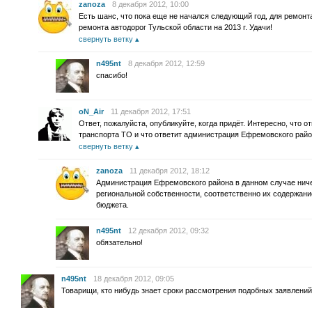
zanoza
8 декабря 2012, 10:00
Есть шанс, что пока еще не начался следующий год, для ремонт
ремонта автодорог Тульской области на 2013 г. Удачи!
свернуть ветку
n495nt
8 декабря 2012, 12:59
спасибо!
oN_Air
11 декабря 2012, 17:51
Ответ, пожалуйста, опубликуйте, когда придёт. Интересно, что 
транспорта ТО и что ответит администрация Ефремовского рай
свернуть ветку
zanoza
11 декабря 2012, 18:12
Администрация Ефремовского района в данном случае ничег
региональной собственности, соответственно их содержани
бюджета.
n495nt
12 декабря 2012, 09:32
обязательно!
n495nt
18 декабря 2012, 09:05
Товарищи, кто нибудь знает сроки рассмотрения подобных заявлени