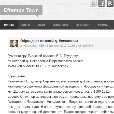
Efremov Town
топики
блоги
люди
активность
компании
работа
Обращение жителей д. Николаевка
опубликовал
n495nt
5 декабря 2012, 21:56
в личный блог
Губернатору Тульской области В.С. Груздеву
от жителей д. Николаевка Ефремовского района
Тульской области М.О. «Лобановское»
обращение
Уважаемый Владимир Сергеевич, мы, жители д. Николаевка, просим
капитального ремонта федеральной автодороги Ярославка – Никол
км. Данная автодорога капитально ремонтировалась в 1990-1991г.г.
дороги. С тех пор автодорога не ремонтировалась, поэтому все по
Автодорога Ярославка – Николаевка – Яндовка является единствен
нем доставляют детей на автобусе в школу, жителей нашей деревни
рабочих мест в нашей деревне нет. Тулаавтотранс пускать рейсовы