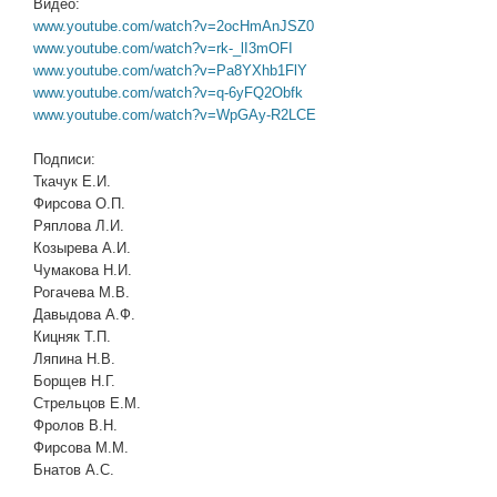
Видео:
www.youtube.com/watch?v=2ocHmAnJSZ0
www.youtube.com/watch?v=rk-_lI3mOFI
www.youtube.com/watch?v=Pa8YXhb1FlY
www.youtube.com/watch?v=q-6yFQ2Obfk
www.youtube.com/watch?v=WpGAy-R2LCE
Подписи:
Ткачук Е.И.
Фирсова О.П.
Ряплова Л.И.
Козырева А.И.
Чумакова Н.И.
Рогачева М.В.
Давыдова А.Ф.
Кицняк Т.П.
Ляпина Н.В.
Борщев Н.Г.
Стрельцов Е.М.
Фролов В.Н.
Фирсова М.М.
Бнатов А.С.