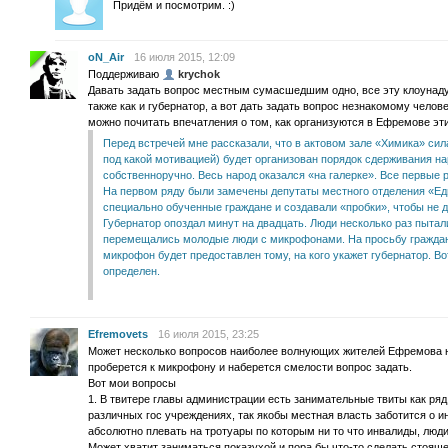
Придём и посмотрим. :)
oN_Air
16 июля 2015, 12:09
Поддерживаю
krychok
Давать задать вопрос местным сумасшедшим одно, все эту клоунаду 
также как и губернатор, а вот дать задать вопрос незнакомому челов
можно почитать впечатления о том, как организуются в Ефремове эти
Перед встречей мне рассказали, что в актовом зале «Химика» с
под какой мотивацией) будет организован порядок сдерживания н
собственноручно. Весь народ оказался «на галерке». Все первые 
На первом ряду были замечены депутаты местного отделения «Ед
специально обученные граждане и создавали «пробки», чтобы не д
Губернатор опоздал минут на двадцать. Люди несколько раз пытал
перемещались молодые люди с микрофонами. На просьбу граждан 
микрофон будет предоставлен тому, на кого укажет губернатор. Во
определен.
Efremovets
16 июля 2015, 23:25
Может несколько вопросов наиболее волнующих жителей Ефремова н
проберется к микрофону и наберется смелости вопрос задать.
Вот мои вопросы
1. В твитере главы администрации есть занимательные твиты как ря
различных гос учреждениях, так якобы местная власть заботится о 
абсолютно плевать на тротуары по которым ни то что инвалиды, люди
Может хватит заниматься показухой и пора бы что-то сделать стоящ