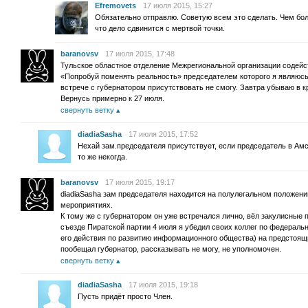
Efremovets
17 июля 2015, 15:27
Обязательно отправлю. Советую всем это сделать. Чем б
что дело сдвинится с мертвой точки.
baranovsv
17 июля 2015, 17:48
Тульское областное отделение Межрегиональной организации содей
«Попробуй поменять реальность» председателем которого я являюсь
встрече с губернатором присутствовать не смогу. Завтра убываю в 
Вернусь примерно к 27 июля.
свернуть ветку
diadiaSasha
17 июля 2015, 17:52
Нехай зам.председателя присутствует, если председатель в Амс
то же некогда.
baranovsv
17 июля 2015, 19:17
diadiaSasha зам председателя находится на полулегальном положени
мероприятиях.
К тому же с губернатором он уже встречался лично, вёл закулисные 
съезде Пиратской партии 4 июля я убедил своих коллег по федераль
его действия по развитию информационного общества) на предстоящи
пообещал губернатор, рассказывать не могу, не уполномочен.
свернуть ветку
diadiaSasha
17 июля 2015, 19:18
Пусть придёт просто Член.