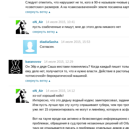
Следует отметить, что нарушают не те, кого в 90-е называли «новые
«советских» размеров. А на «самозахваченной» земле посажена кар
свернуть ветку
oN_Air
14 июля 2015, 10:41
пусть озабоченные и пишут, мне до этого дела никакого нет
свернуть ветку
diadiaSasha
14 июля 2015, 15:53
Cогласен.
baranovsv
14 июля 2015, 12:29
Он Эйр и дядя Саша местами поменялись? Когда каждый пишет тольк
ему дело нет, получается то, что и нужно власти. Действие в растопы
«отписочной» бюрократической машиной.
свернуть ветку
oN_Air
14 июля 2015, 14:12
хо-хо! хороший кейс!
Интересно, что это дядьку водный кодекс заинтересовал, задани
Или пусть лучше про эту ху«ту спрашивают губера, чем про тро
уже лет 15 отремонтировать не могут и ливнёвку, которую в асф
Вот на тауне вроде как активно и безвозмездно информационно с
проблемах, обращения в суд против незаконных решений об Об
таун не отказывается писать о проблемах отдельных домов и дв