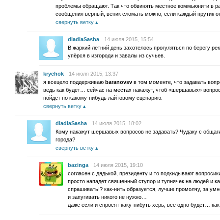
проблемы обращают. Так что обвинять местное коммьюнити в ра
сообщения верный, веник сломать можно, если каждый прутик о
свернуть ветку
diadiaSasha
14 июля 2015, 15:54
В жаркий летний день захотелось прогуляться по берегу ре
упёрся в изгороди и завалы из сучьев.
krychok
14 июля 2015, 13:37
я всецело поддерживаю
baranovsv
в том моменте, что задавать вопр
ведь как будет… сейчас на местах накажут, чтоб «шершавых» вопросо
пойдёт по какому-нибудь лайтовому сценарию.
свернуть ветку
diadiaSasha
14 июля 2015, 18:02
Кому накажут шершавых вопросов не задавать? Чудаку с общаги
города?
свернуть ветку
bazinga
14 июля 2015, 19:10
согласен с дядькой, президенту и то подкидывают вопросик
просто нападет священный ступор и тупнячек на людей и к
спрашивать!? как-нить образуется, лучше промолчу, за умн
и запугивать никого не нужно…
даже если и спросят каку-нибуть херь, все одно будет… как