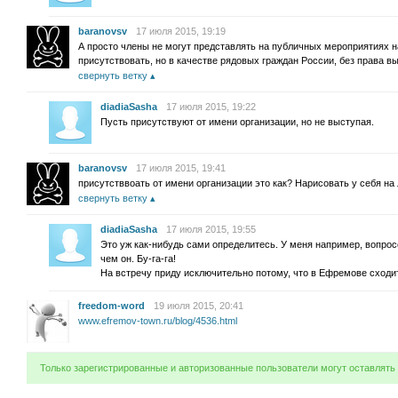
baranovsv
17 июля 2015, 19:19
А просто члены не могут представлять на публичных мероприятиях н
присутствовать, но в качестве рядовых граждан России, без права в
свернуть ветку
diadiaSasha
17 июля 2015, 19:22
Пусть присутствуют от имени организации, но не выступая.
baranovsv
17 июля 2015, 19:41
присутстввоать от имени организации это как? Нарисовать у себя на
свернуть ветку
diadiaSasha
17 июля 2015, 19:55
Это уж как-нибудь сами определитесь. У меня например, вопросо
чем он. Бу-га-га!
На встречу приду исключительно потому, что в Ефремове сходит
freedom-word
19 июля 2015, 20:41
www.efremov-town.ru/blog/4536.html
Только зарегистрированные и авторизованные пользователи могут оставлять