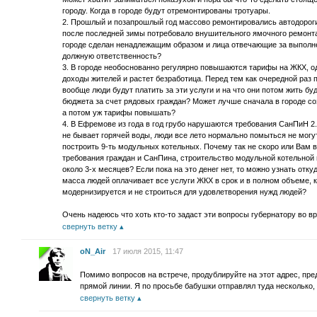
городу. Когда в городе будут отремонтированы тротуары.
2. Прошлый и позапрошлый год массово ремонтировались автодороги 
после последней зимы потребовало внушительного ямочного ремонта.
городе сделан ненадлежащим образом и лица отвечающие за выполне
должную ответственность?
3. В городе необоснованно регулярно повышаются тарифы на ЖКХ, о
доходы жителей и растет безработица. Перед тем как очередной раз
вообще люди будут платить за эти услуги и на что они потом жить б
бюджета за счет рядовых граждан? Может лучше сначала в городе со
а потом уж тарифы повышать?
4. В Ефремове из года в год грубо нарушаются требования СанПиН 2.1
не бывает горячей воды, люди все лето нормально помыться не могут
построить 9-ть модульных котельных. Почему так не скоро или Вам в
требования граждан и СанПина, строительство модульной котельной 
около 3-х месяцев? Если пока на это денег нет, то можно узнать отку
масса людей оплачивает все услуги ЖКХ в срок и в полном объеме, к
модернизируется и не строиться для удовлетворения нужд людей?
Очень надеюсь что хоть кто-то задаст эти вопросы губернатору во вр
свернуть ветку
oN_Air
17 июля 2015, 11:47
Помимо вопросов на встрече, продублируйте на этот адрес, пр
прямой линии. Я по просьбе бабушки отправлял туда несколько, 
свернуть ветку