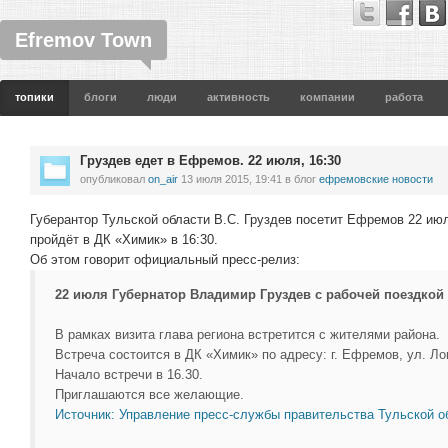
Efremov Town
топики
блоги
люди
активность
компании
работа
Груздев едет в Ефремов. 22 июля, 16:30
опубликовал
on_air
13 июля 2015, 19:41
в блог
ефремовские новости
Губерантор Тульской области В.С. Груздев посетит Ефремов 22 ию
пройдёт в ДК «Химик» в 16:30.
Об этом говорит официальный пресс-релиз:
22 июля Губернатор Владимир Груздев с рабочей поездкой
В рамках визита глава региона встретится с жителями района.
Встреча состоится в ДК «Химик» по адресу: г. Ефремов, ул. Ло
Начало встречи в 16.30.
Приглашаются все желающие.
Источник: Управление пресс-службы правительства Тульской о