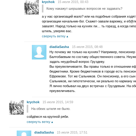
krychok
15 июля 2015, 00:43
Кому накажут шершавых вопросов не задавать?
а у нас организаций мало? или на подобные собрания ходят
организации начальник-бог. Скажет-завали варежку, и еб@л
завалят. Народ только на кухнях пи… ть горазд, а когда гип
штиль, уверяю вас.
свернуть ветку
diadiaSasha
15 июля 2015, 08:48
Ну почему же только на кухнях? Например, пенсионер
Балтобаевым по составу общественного совета. Неуже
задать неудобный вопрос Груздеву.
Вы преувеличиваете. Вы правы только в отношении еф
бюджетники. Кроме бюджетников в городе есть пенсион
Ефремове. Тот же Сальников. Он пенсионер, а его сын 
Сальников, ни гипотетически, ни реально по карману не
Я лично побывал на двух встречах с Груздевым. На об
преувеличивать.
krychok
15 июля 2015, 14:59
На обеих штиля не было.
сойдёмся на крупной ряби.
свернуть ветку
diadiaSasha
15 июля 2015, 17:51