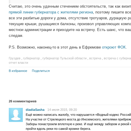
Считаю, это очень удачным стечением обстоятельств, так как виз
прямой линии губернатора с жителями региона
, поэтому пишите вс
все эти разбитые дороги у дома, отсутствие тротуаров, дурацкую 
текущие крыши, рушащиеся балконы, произвол управляющих компан
местнои администрации и приходите на встречу. Есть шанс, что ва
следам.
P.S. Возможно, наконец-то в этот день в Ефремове
откроют ФОК
.
Груздев
,
губернатор
,
губернатор Тульской области
,
встреча
,
встреча с губерн
отчет власти
В избранное
Поделиться
26
комментариев
diadiaSasha
14 июля 2015, 09:20
Ещё можно написать жалобу, что нарушается «Водный кодекс Российс
На участке от Стрелецкого моста до Иноземского, жителями прибрежн
Заборы понастроили вплотную к реке. И ещё между забором и рекой 
пройти вдоль реки по самой кромке берега.