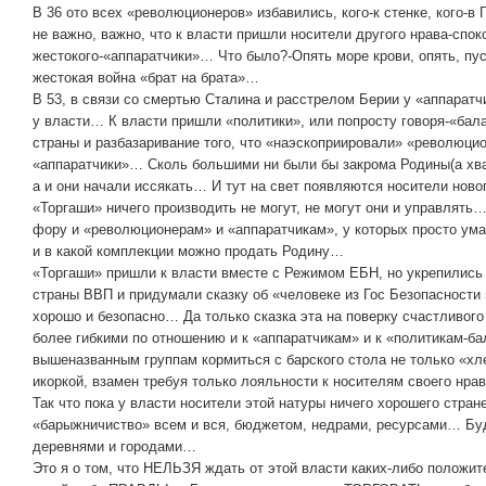
В 36 ото всех «революционеров» избавились, кого-к стенке, кого-в Г
не важно, важно, что к власти пришли носители другого нрава-споко
жестокого-«аппаратчики»… Что было?-Опять море крови, опять, пуст
жестокая война «брат на брата»…
В 53, в связи со смертью Сталина и расстрелом Берии у «аппаратч
у власти… К власти пришли «политики», или попросту говоря-«бал
страны и разбазаривание того, что «наэскоприировали» «революци
«аппаратчики»… Сколь большими ни были бы закрома Родины(а хват
а и они начали иссякать… И тут на свет появляются носители нов
«Торгаши» ничего производить не могут, не могут они и управлять
фору и «революционерам» и «аппаратчикам», у которых просто ума и
и в какой комплекции можно продать Родину…
«Торгаши» пришли к власти вместе с Режимом ЕБН, но укрепились т
страны ВВП и придумали сказку об «человеке из Гос Безопасности 
хорошо и безопасно… Да только сказка эта на поверку счастливог
более гибкими по отношению и к «аппаратчикам» и к «политикам-б
вышеназванным группам кормиться с барского стола не только «хл
икоркой, взамен требуя только лояльности к носителям своего нра
Так что пока у власти носители этой натуры ничего хорошего стра
«барыжничиство» всем и вся, бюджетом, недрами, ресурсами… Буду
деревнями и городами…
Это я о том, что НЕЛЬЗЯ ждать от этой власти каких-либо положит