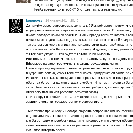
так понимаю, в депутаты), поэтому я так себя и веду?)))А до это
общественную деятельность, ни на кандидатство что двигало мн
Фрейд повертится в гробу)))Это тоже так, для развлекухи…
baranovsv
16 января 2014, 20:46
Да причём здесь ефремовские депутаты? Я ж всё время твержу, что 
у градоначальника нет серьёзной политической власти. С таким же у
школе обладает какой то властью. А он и правда какой то властью ко
школе завхоз даже сажал под замок как бы под арест в своей кладовке
так в этом смысле у муниципальных депутатов даже такой власти нет.
я по клоповьи тебя Дарк кусаю вот почему. Я думаю, что ты должен 
ты так рассуждаешь, как будто ты этого не понимаешь.
Все твои мечты о том, чтлбы кого то отправить за бугор, посадить н
Ефремове на двое трое суток ты можешь осущесвить легко.
Набери бригаду единомышленников, разгони местные силовые струк
внутренние войска, чтобы тебя отсановить. продержаться около 72 ча
Но если ты вот так же собираешься ворваться в Кремль с тем прице
сбегут за бугор, ты должен отдавать себе отчёт в том, что они за буг
своих банковских счетов (иногда это и не требуется, в швейцарских
отпечатку пальца или роговице сетчатки глаза).
Они заберут с собой и те стратегические секреты, без которых то, чт
защитить остатки государственного суверенитета.
Ты в топике про Ангелу и Володю, задаёшь вопрос насколько Россия 
ещё независима. После вот такого переворота она по определению с
кто бы во таким способом к власти не приходил, он не сможет обесп
самостоятельные политические решения у рычагов этой власти. Еиу 
сил, либо потерять власть.