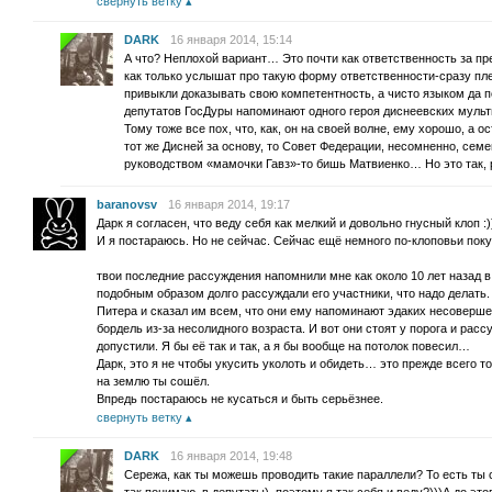
свернуть ветку
DARK
16 января 2014, 15:14
А что? Неплохой вариант… Это почти как ответственность за
как только услышат про такую форму ответственности-сразу п
привыкли доказывать свою компетентность, а чисто языком да
депутатов ГосДуры напоминают одного героя диснеевских мульт
Тому тоже все пох, что, как, он на своей волне, ему хорошо, а 
тот же Дисней за основу, то Совет Федерации, несомненно, семе
руководством «мамочки Гавз»-то бишь Матвиенко… Но это так, р
baranovsv
16 января 2014, 19:17
Дарк я согласен, что веду себя как мелкий и довольно гнусный клоп :)
И я постараюсь. Но не сейчас. Сейчас ещё немного по-клоповьи пок
твои последние рассуждения напомнили мне как около 10 лет назад 
подобным образом долго рассуждали его участники, что надо делать.
Питера и сказал им всем, что они ему напоминают эдаких несоверше
бордель из-за несолидного возраста. И вот они стоят у порога и расс
допустили. Я бы её так и так, а я бы вообще на потолок повесил…
Дарк, это я не чтобы укусить уколоть и обидеть… это прежде всего т
на землю ты сошёл.
Впредь постараюсь не кусаться и быть серьёзнее.
свернуть ветку
DARK
16 января 2014, 19:48
Сережа, как ты можешь проводить такие параллели? То есть ты 