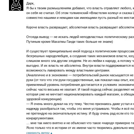
Дарк,
Я бы к твоим размышлениям добавил, что власть отравляет любого, 
он себя не считал. Об этом толкиенский «Властелин колец» и сказка
совместно нашими и немцами как имеющими пусть разный но местам
Короче власть развращает, абсолютная власть развращает абсолютн
Отсюда вывод — не искать людей неподвластных политическому развр
Путиным кроме Махатмы Ганди таких больше не знаем)
И существует принципиально иной подход к политическим процессам.
безгрешных народолюбцев, а создание таких механизмов власти, ког
слишком много зла другим злодеям. Не из любви к народу, а потому 
выгодно. И их власть не абсолютна. Внутри власти поддерживается к
возможность лавировать между властными центрами.
(Аналогично и в экономике — потребительский рынок насыщается не т
руки (от того что эти руки государственные, как показал наш опыт, и
приемлемый уровень потребления достигается в условиях экономичес
сейчас часто весьма не хватает. И такой подход сейчас разделяют н
которая уже не мечтает национализировать каждый магазин, а обещае
здоровой конкуренции)
— Я очень много думал на эту тему. Честно признаюсь даже устал и
надежду разобраться так, чтобы это меня устраивало. Чтобы я всё п
не претендую на окончательную истину. И буду очень рад если кто т
конраргументами.
… мне так никто внятно и не объяснил что такое «народ» примерно та
Ясно только что в истории от их имени часто творились довольно мер
свернуть ветку