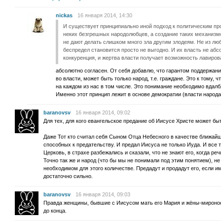
nickas
16 января 2014, 14:30
И существует принципиально иной подход к политическим про
неких безгрешных народолюбцев, а создание таких механизмо
не дают делать слишком много зла другим злодеям. Не из люб
беспредел становится просто не выгодно. И их власть не аб
конкуренция, и жертва власти получает возможность лавиро
абсолютно согласен. От себя добавлю, что гарантом поддержан
во власти, может быть только народ, т.е. граждане. Это к тому, ч
на каждом из нас в том числе. Это понимание необходимо вдалб
Именно этот принцип лежит в основе демократии (власти народа
baranovsv
16 января 2014, 09:02
Для тех, для кого евангельское предание об Иисусе Христе может бы
Даже Тот кто считал себя Сыном Отца Небесного в качестве ближайш
способных к предательству. И предал Иисуса не только Иуда. И все 
Церковь, в страхе разбежались и сказали, что не знают его, когда ре
Точно так же и народ (что бы мы не понимали под этим понятием), н
необходимом для этого количестве. Предадут и продадут его, если и
достаточно сильно.
baranovsv
16 января 2014, 09:03
Правда женщины, бывшие с Иисусом мать его Мария и жёны-мироноси
до конца.