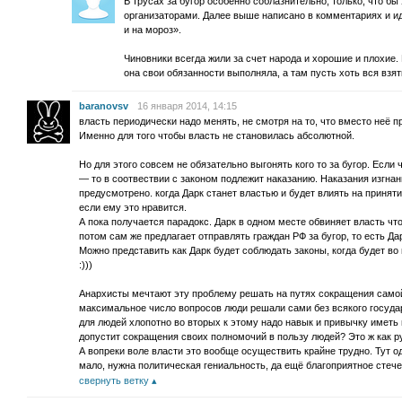
В трусах за бугор особенно соблазнительно, только, что бы
организаторами. Далее выше написано в комментариях и иде
и на мороз».
Чиновники всегда жили за счет народа и хорошие и плохие.
она свои обязанности выполняла, а там пусть хоть вся взя
baranovsv
16 января 2014, 14:15
власть периодически надо менять, не смотря на то, что вместо неё пр
Именно для того чтобы власть не становилась абсолютной.
Но для этого совсем не обязательно выгонять кого то за бугор. Если
— то в соотвествии с законом подлежит наказанию. Наказания изгнан
предусмотрено. когда Дарк станет властью и будет влиять на приняти
если ему это нравится.
А пока получается парадокс. Дарк в одном месте обвиняет власть что 
потом сам же предлагает отправлять граждан РФ за бугор, то есть Да
Можно представить как Дарк будет соблюдать законы, когда будет во 
:)))
Анархисты мечтают эту проблему решать на путях сокращения самой 
максимальное число вопросов люди решали сами без всякого государ
для людей хлопотно во вторых к этому надо навык и привычку иметь и
допустит сокращения своих полномочий в пользу людей? Это ж как р
А вопреки воле власти это вообще осуществить крайне трудно. Тут 
мало, нужна политическая гениальность, да ещё благоприятное стеч
свернуть ветку