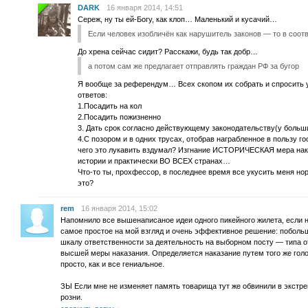
DARK
16 января 2014, 14:51
Сереж, ну ты ей-Богу, как клоп… Маленький и кусачий…
Если человек изобличён как нарушитель законов — то в соот
До хрена сейчас сидит? Расскажи, будь так добр…
а потом сам же предлагает отправлять граждан РФ за бугор
Я вообще за референдум… Всех скопом их собрать и спросить у
ответов:
1.Посадить на кол
2.Посадить пожизненно
3. Дать срок согласно действующему законодательству(у больши
4.С позором и в одних трусах, отобрав награбленное в пользу г
чего это лукавить вздумал? Изгнание ИСТОРИЧЕСКАЯ мера нак
истории и практически ВО ВСЕХ странах…
Что-то ты, прохфессор, в последнее время все укусить меня но
это?
rem
16 января 2014, 15:02
Напомнило все вышенаписаное идеи одного пикейного жилета, если
самое простое на мой взгляд и очень эффективное решение: поболь
шкалу ответственности за деятельность на выборном посту — типа о
высшей меры наказания. Определяется наказание путем того же гол
просто, как и все гениальное.
ЗЫ Если мне не изменяет память товарища тут же обвинили в экстр
розни.