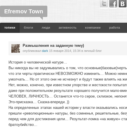
Efremov Town
топики
блоги
люди
активность
компании
работа
Размышления на заданную тему)
опубликовал
dark
15 января 2014, 15:34
в личный блог
История о человеческой натуре…
Вы никогда вы не задумывались о том, что основные(базовые)черт
что эти черты практически НЕВОЗМОЖНО изменить… Можно немног
умолчать… Но от этого они не исчезнут и будут также влиять на ж
Нет, можно, конечно, при известном упорстве и жестокости попы
даже при положительном результате хорошего получится мало-вмес
ЧЕЛОВЕК, ЛИЧНОСТЬ… Останется что-то серое, склизкое, непон
Это-присказка… Сказка-впереди..))
На определенных этапах нашей истории у власти оказывались носит
пришли «революционные» натуры, без сомненья, решительные, без
перед чем для достижения цели… Результат-ломка «на живую» стар
братоубийство…