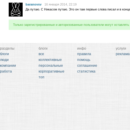
baranovsv
16 января 2014, 22:19
Да путаю. С Никасом путаю. Это он там первые слова писал и в конц
Только зарегистрированные и авторизованные пользователи могут оставлять
разделы
блоги
инфо
услуги
блоги
все
правила
реклама
люди
коллективные
помощь
компании
персональные
соглашение
работа
корпоративные
статистика
топ