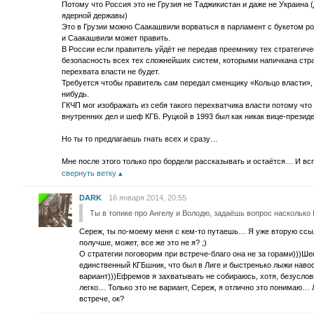
Потому что Россия это не Грузия не Таджикистан и даже не Украина 
ядерной державы)
Это в Грузии можно Саакашвили ворваться в парламент с букетом ро
и Саакашвили может править.
В России если правитель уйдёт не передав преемнику тех стратегич
безопасность всех тех сложнейших систем, которыми напичкана стран
перехвата власти не будет.
Требуется чтобы правитель сам передал сменщику «Кольцо власти», а
нибудь.
ГКЧП мог изображать из себя такого перехватчика власти потому что
внутренних дел и шеф КГБ. Руцкой в 1993 был как никак вице-презид
Но ты то предлагаешь гнать всех и сразу…
Мне после этого только про бордели рассказывать и остаётся… И всп
свернуть ветку
DARK
16 января 2014, 20:55
Ты в топике про Ангелу и Володю, задаёшь вопрос насколько
Сереж, ты по-моему меня с кем-то путаешь… Я уже вторую сс
получше, может, все же это не я? ;)
О стратегии поговорим при встрече-благо она не за горами)))Ше
единственный КГБшник, что был в Лиге и быстренько лыжи навос
вариант)))Ефремов я захватывать не собираюсь, хотя, безуслов
легко… Только это не вариант, Сереж, я отлично это понимаю… 
встрече, ок?