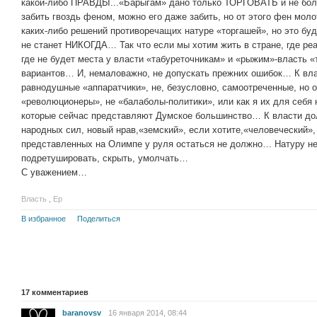
какой-либо ПРАВДЫ...«Барыгам» дано только ТОРГОВАТЬ и не бол
забить гвоздь феном, можно его даже забить, но от этого фен мо
каких-либо решений противоречащих натуре «торгашей», но это бу
не станет НИКОГДА… Так что если мы хотим жить в стране, где ре
где не будет места у власти «табуреточникам» и «рыжим»-власть 
вариантов… И, немаловажно, не допускать прежних ошибок… К вла
равнодушные «аппаратчики», не, безусловно, самоотреченные, но 
«революционеры», не «балаболы-политики», или как я их для себя
которые сейчас представляют Думское большинство… К власти до
народных сил, новый нрав,«земский», если хотите,«человеческий»
представленных на Олимпе у руля остаться не должно… Натуру н
подретушировать, скрыть, умолчать…
С уважением…
Власть
,
Ер
В избранное
Поделиться
17
комментариев
baranovsv
16 января 2014, 08:44