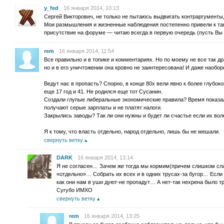
y_fed
16 января 2014, 10:13
Сергей Викторович, не только не пытаюсь выдвигать контраргументы,
Мои размышления и жизненные наблюдения постепенно привели к та
присутствие на форуме — читаю всегда в первую очередь (пусть Вы и
rem
16 января 2014, 11:54
Все правильно и в топике и комментариях. Но по моему не все так др
но и в его уничтожении она кровно не заинтересована! И даже наобор
Ведут нас в пропасть? Спорно, в конце 80х вели явно к более глубоко
еще 17 год и 41. Не родился еще тот Сусанин.
Создали глупые либеральные экономические правила? Время показал
получают серые зарплаты и не платят налоги.
Закрылись заводы? Так ли они нужны и будет ли счастье если их во
Я к тому, что власть отдельно, народ отдельно, лишь бы не мешали.
свернуть ветку
DARK
16 января 2014, 13:14
Я не согласен… Зачем же тогда мы кормим(причем слишком слад
«отдельно»… Собрать их всех и в одних трусах-за бугор… Если
как они нам в уши дуют-не пропадут… А нет-так нехрена было т
Сугубо ИМХО
свернуть ветку
rem
16 января 2014, 13:25