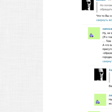
Но потом
обращать
Что-то Вы с
свернуть ве
zanoza
Ну, не 
(Я к то
… Тем 
А что 
присутс
-образе
городи
сверну
Zo
Ва
za
Не
ис