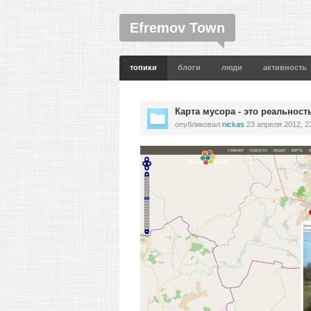
Efremov Town
топики
блоги
люди
активность
Карта мусора - это реальност
опубликовал
nickas
23 апреля 2012, 2