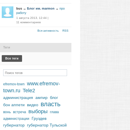
bus
→
Блог им. marmon
→
про
работу
1 августа 2013, 12:44
|
11 комментариев
Вся активность
RSS
Теги
Все теги
www.efremov-
efremov-town
town.ru
Tele2
администрация
ампир
блог
власть
бон аппети
видео
выборы
вонь
встреча
глава
Груздев
администрации
губернатор
губернатор Тульской