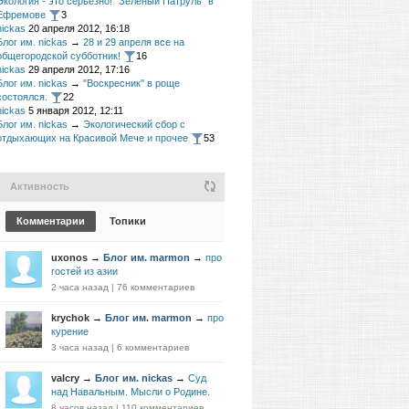
Экология - это серьезно! "Зеленый Патруль" в
Ефремове
3
nickas
20 апреля 2012, 16:18
Блог им. nickas
→
28 и 29 апреля все на
общегородской субботник!
16
nickas
29 апреля 2012, 17:16
Блог им. nickas
→
"Воскресник" в роще
состоялся.
22
nickas
5 января 2012, 12:11
Блог им. nickas
→
Экологический сбор с
отдыхающих на Красивой Мече и прочее
53
Активность
Комментарии
Топики
uxonos
→
Блог им. marmon
→
про
гостей из азии
2 часа назад
|
76 комментариев
krychok
→
Блог им. marmon
→
про
курение
3 часа назад
|
6 комментариев
valcry
→
Блог им. nickas
→
Суд
над Навальным. Мысли о Родине.
8 часов назад
|
110 комментариев