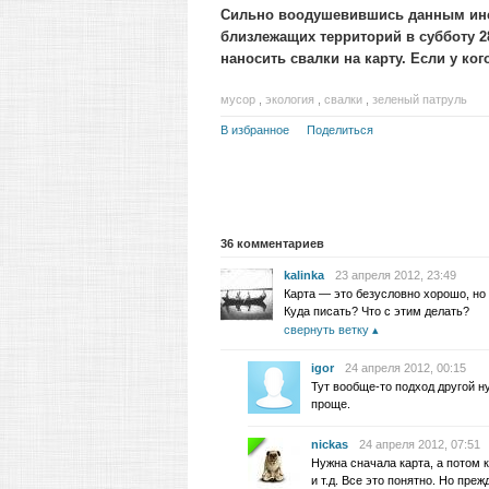
Сильно воодушевившись данным инс
близлежащих территорий в субботу 28
наносить свалки на карту. Если у ко
мусор
,
экология
,
свалки
,
зеленый патруль
В избранное
Поделиться
36
комментариев
kalinka
23 апреля 2012, 23:49
Карта — это безусловно хорошо, но 
Куда писать? Что с этим делать?
свернуть ветку
igor
24 апреля 2012, 00:15
Тут вообще-то подход другой ну
проще.
nickas
24 апреля 2012, 07:51
Нужна сначала карта, а потом 
и т.д. Все это понятно. Но пре