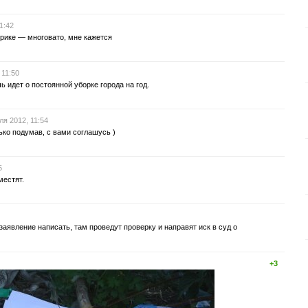
1:42
рике — многовато, мне кажется
 11:50
ь идет о постоянной уборке города на год.
ля 2012, 11:54
ько подумав, с вами соглашусь )
5
местят.
аявление написать, там проведут проверку и направят иск в суд о
+3