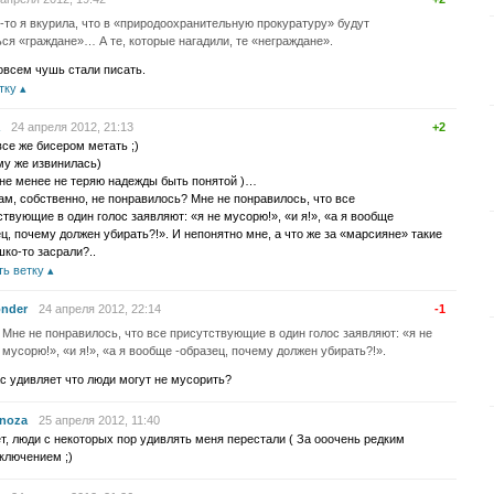
-то я вкурила, что в «природоохранительную прокуратуру» будут
ся «граждане»… А те, которые нагадили, те «неграждане».
овсем чушь стали писать.
тку
24 апреля 2012, 21:13
+2
все же бисером метать ;)
му же извинилась)
не менее не теряю надежды быть понятой )…
вам, собственно, не понравилось? Мне не понравилось, что все
твующие в один голос заявляют: «я не мусорю!», «и я!», «а я вообще
ц, почему должен убирать?!». И непонятно мне, а что же за «марсияне» такие
шко-то засрали?..
ть ветку
nder
24 апреля 2012, 22:14
-1
Мне не понравилось, что все присутствующие в один голос заявляют: «я не
мусорю!», «и я!», «а я вообще -образец, почему должен убирать?!».
с удивляет что люди могут не мусорить?
noza
25 апреля 2012, 11:40
т, люди с некоторых пор удивлять меня перестали ( За ооочень редким
ключением ;)