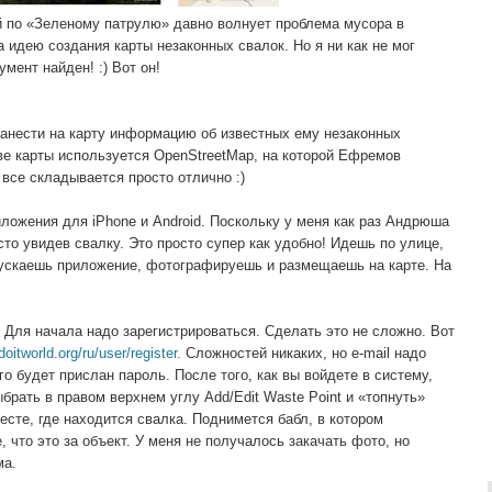
 по «Зеленому патрулю» давно волнует проблема мусора в
 идею создания карты незаконных свалок. Но я ни как не мог
умент найден! :) Вот он!
нанести на карту информацию об известных ему незаконных
ве карты используется OpenStreetMap, на которой Ефремов
 все складывается просто отлично :)
иложения для iPhone и Android. Поскольку у меня как раз Андрюша
осто увидев свалку. Это просто супер как удобно! Идешь по улице,
пускаешь приложение, фотографируешь и размещаешь на карте. На
. Для начала надо зарегистрироваться. Сделать это не сложно. Вот
oitworld.org/ru/user/register.
Сложностей никаких, но e-mail надо
о будет прислан пароль. После того, как вы войдете в систему,
ыбрать в правом верхнем углу Add/Edit Waste Point и «топнуть»
есте, где находится свалка. Поднимется бабл, в котором
 что это за объект. У меня не получалось закачать фото, но
ма.