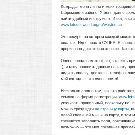
Комрады, меня лично и моих товарищей
Ефремове и районе. У меня давно зрела
найти удобный инструмент. И вот, инстр
www.letsdoitworld.org/ru/wastemap
Это ресурс, на котором каждый может 
свалках. Идея просто СУПЕР! В качест
прорисован достаточно хорошо. Так что
Очень порадовал тот факт, что есть пр
:), я могу наносить данные на карту пр
видишь свалку, достаешь телефон, за
мой взгляд — это очень посто!
Несколько слов о том, как это работает
ссылка на форму регистрации:
www.letsd
указывать правильный, поскольку на нег
можно сразу идти
на страницу карты
, в
левой клавишей мыши на карту, в том м
требуются заполнить поля, поясняющие,
возможно — это моя локальная пробле