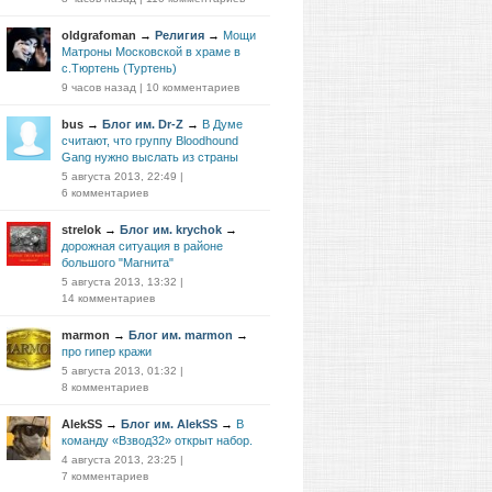
oldgrafoman
→
Религия
→
Мощи
Матроны Московской в храме в
с.Тюртень (Туртень)
9 часов назад
|
10 комментариев
bus
→
Блог им. Dr-Z
→
В Думе
считают, что группу Bloodhound
Gang нужно выслать из страны
5 августа 2013, 22:49
|
6 комментариев
strelok
→
Блог им. krychok
→
дорожная ситуация в районе
большого "Магнита"
5 августа 2013, 13:32
|
14 комментариев
marmon
→
Блог им. marmon
→
про гипер кражи
5 августа 2013, 01:32
|
8 комментариев
AlekSS
→
Блог им. AlekSS
→
В
команду «Взвод32» открыт набор.
4 августа 2013, 23:25
|
7 комментариев