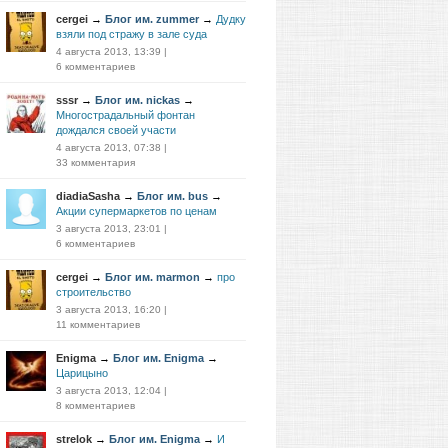
cergei
→
Блог им. zummer
→
Дудку
взяли под стражу в зале суда
4 августа 2013, 13:39
|
6 комментариев
sssr
→
Блог им. nickas
→
Многострадальный фонтан
дождался своей участи
4 августа 2013, 07:38
|
33 комментария
diadiaSasha
→
Блог им. bus
→
Акции супермаркетов по ценам
3 августа 2013, 23:01
|
6 комментариев
cergei
→
Блог им. marmon
→
про
строительство
3 августа 2013, 16:20
|
11 комментариев
Enigma
→
Блог им. Enigma
→
Царицыно
3 августа 2013, 12:04
|
8 комментариев
strelok
→
Блог им. Enigma
→
И