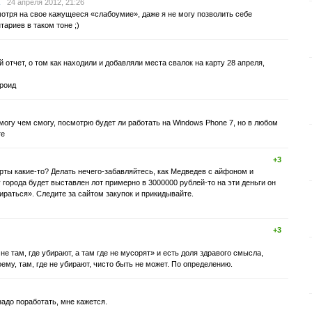
24 апреля 2012, 21:26
отря на свое кажущееся «слабоумие», даже я не могу позволить себе
ариев в таком тоне ;)
отчет, о том как находили и добавляли места свалок на карту 28 апреля,
дроид
могу чем смогу, посмотрю будет ли работать на Windows Phone 7, но в любом
те
+3
рты какие-то? Делать нечего-забавляйтесь, как Медведев с айфоном и
 города будет выставлен лот примерно в 3000000 рублей-то на эти деньги он
бираться». Следите за сайтом закупок и прикидывайте.
+3
е там, где убирают, а там где не мусорят» и есть доля здравого смысла,
ему, там, где не убирают, чисто быть не может. По определению.
надо поработать, мне кажется.