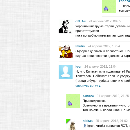
zanoza
… несм
коммент
oN_Air
24 апреля 2012, 08:05
хороший инструментарий, детальный 
приветствуется
пока попробую потестит апп для ан
Paulis
24 апреля 2012, 10:54
Одобряю целиком и полностью!!! По
случае свои пометки сделаю на кар
igor
24 апреля 2012, 21:04
Ну что Вы все пыль поднимаете? Ка
Твиттером. Поймите: если на уборку
(город) и будет «убираться» и «при
свернуть ветку
zanoza
24 апреля 2012, 21:25
Присоединяюсь.
Возможно, в выражении «чисто н
только очень небольшая. По-мо
nickas
25 апреля 2012, 01:02
igor
, чтобы появился ЛОТ, 