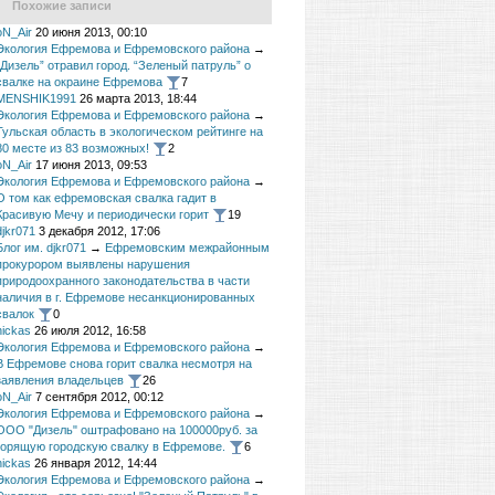
Похожие записи
oN_Air
20 июня 2013, 00:10
Экология Ефремова и Ефремовского района
→
“Дизель” отравил город. “Зеленый патруль” о
свалке на окраине Ефремова
7
MENSHIK1991
26 марта 2013, 18:44
Экология Ефремова и Ефремовского района
→
Тульская область в экологическом рейтинге на
80 месте из 83 возможных!
2
oN_Air
17 июня 2013, 09:53
Экология Ефремова и Ефремовского района
→
О том как ефремовская свалка гадит в
Красивую Мечу и периодически горит
19
djkr071
3 декабря 2012, 17:06
Блог им. djkr071
→
Ефремовским межрайонным
прокурором выявлены нарушения
природоохранного законодательства в части
наличия в г. Ефремове несанкционированных
свалок
0
nickas
26 июля 2012, 16:58
Экология Ефремова и Ефремовского района
→
В Ефремове снова горит свалка несмотря на
заявления владельцев
26
oN_Air
7 сентября 2012, 00:12
Экология Ефремова и Ефремовского района
→
ООО "Дизель" оштрафовано на 100000руб. за
горящую городскую свалку в Ефремове.
6
nickas
26 января 2012, 14:44
Экология Ефремова и Ефремовского района
→