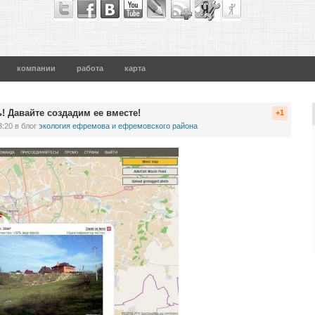
компании
работа
карта
ь! Давайте создадим ее вместе!
+1
3:20
в блог
экология ефремова и ефремовского района