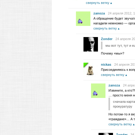
свернуть ветку
zanoza
24 апреля 2012, 1
А обращение будет звучать
нагадили немножко — орг
свернуть ветку
Zonder
24 апреля 20
мы вот тут, тут и 
Почему «мы»?
nickas
24 апреля 201
Присоединяюсь к воп
свернуть ветку
zanoza
24 апре
Извините, а кто?
… просто меня н
сначала карта
прокуратуру
Но потом-то я в
«граждане»… А те
свернуть ветку
Zonder
24