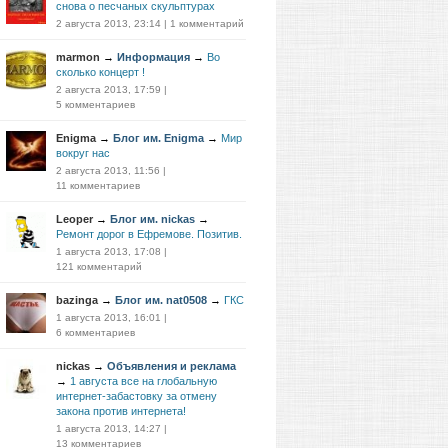
снова о песчаных скульптурах
2 августа 2013, 23:14
|
1 комментарий
marmon
→
Информация
→
Во
сколько концерт !
2 августа 2013, 17:59
|
5 комментариев
Enigma
→
Блог им. Enigma
→
Мир
вокруг нас
2 августа 2013, 11:56
|
11 комментариев
Leoper
→
Блог им. nickas
→
Ремонт дорог в Ефремове. Позитив.
1 августа 2013, 17:08
|
121 комментарий
bazinga
→
Блог им. nat0508
→
ГКС
1 августа 2013, 16:01
|
6 комментариев
nickas
→
Объявления и реклама
→
1 августа все на глобальную
интернет-забастовку за отмену
закона против интернета!
1 августа 2013, 14:27
|
13 комментариев