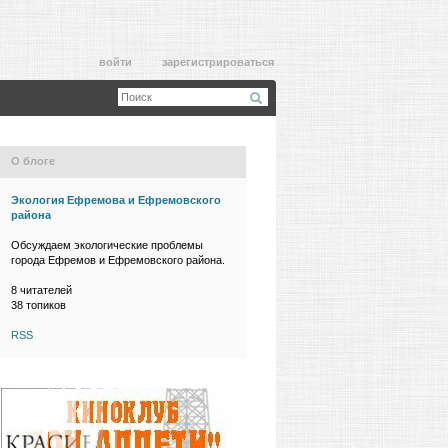
войти
зарегистрироваться
О блоге
Экология Ефремова и Ефремовского
района
Обсуждаем экологические проблемы
города Ефремов и Ефремовского района.
8
читателей
38 топиков
RSS