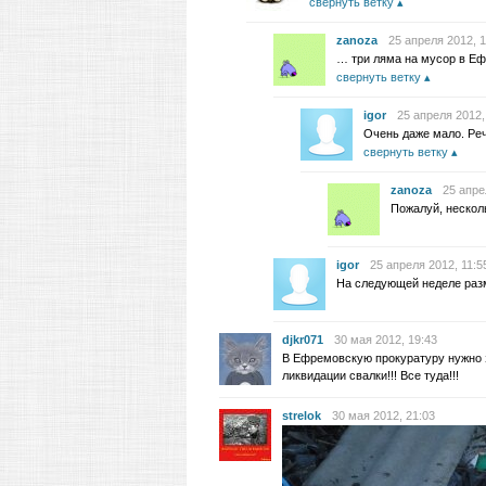
свернуть ветку
zanoza
25 апреля 2012, 1
… три ляма на мусор в Еф
свернуть ветку
igor
25 апреля 2012,
Очень даже мало. Реч
свернуть ветку
zanoza
25 апре
Пожалуй, нескол
igor
25 апреля 2012, 11:5
На следующей неделе раз
djkr071
30 мая 2012, 19:43
В Ефремовскую прокуратуру нужно з
ликвидации свалки!!! Все туда!!!
strelok
30 мая 2012, 21:03