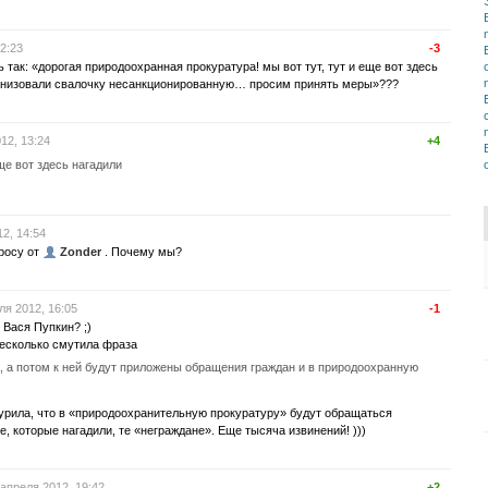
2:23
-3
 так: «дорогая природоохранная прокуратура! мы вот тут, тут и еще вот здесь
анизовали свалочку несанкционированную… просим принять меры»???
12, 13:24
+4
еще вот здесь нагадили
2, 14:54
росу от
Zonder
. Почему мы?
ля 2012, 16:05
-1
! Вася Пупкин? ;)
есколько смутила фраза
, а потом к ней будут приложены обращения граждан и в природоохранную
курила, что в «природоохранительную прокуратуру» будут обращаться
, которые нагадили, те «неграждане». Еще тысяча извинений! )))
 апреля 2012, 19:42
+2