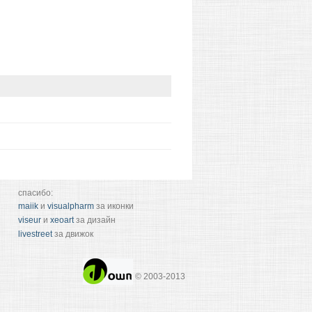
спасибо:
maiik
и
visualpharm
за иконки
viseur
и
xeoart
за дизайн
livestreet
за движок
© 2003-2013