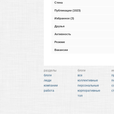
Стена
Публикации (1023)
Избранное (3)
Друзья
Активность
Резюме
Вакансии
разделы
блоги
и
блоги
все
п
люди
коллективные
п
компании
персональные
с
работа
корпоративные
с
топ