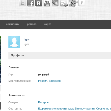
компании
работа
карта
igor
igor
Профиль
Личное
Пол:
мужской
Местоположение:
Россия
,
Ефремов
Активность
Создал:
Ракурсы
Состоит в:
Ефремовские новости
,
www.Efremov-town.ru
,
Сервис по 