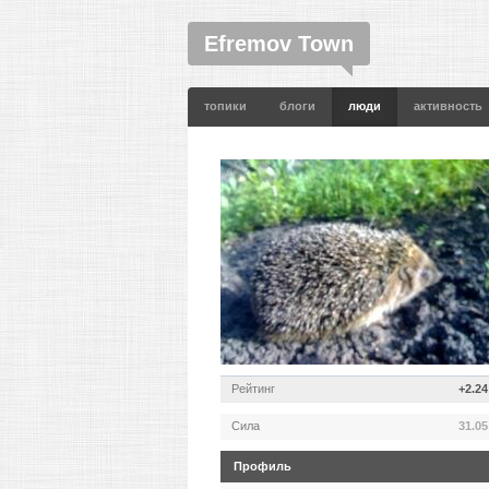
Efremov Town
топики
блоги
люди
активность
Рейтинг
+2.24
Сила
31.05
Профиль