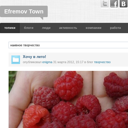
Efremov Town
топики
блоги
люди
активность
компании
работа
Хочу в лето!
опубликовал
enigma
31 марта 2012, 15:17
в блог
творчество