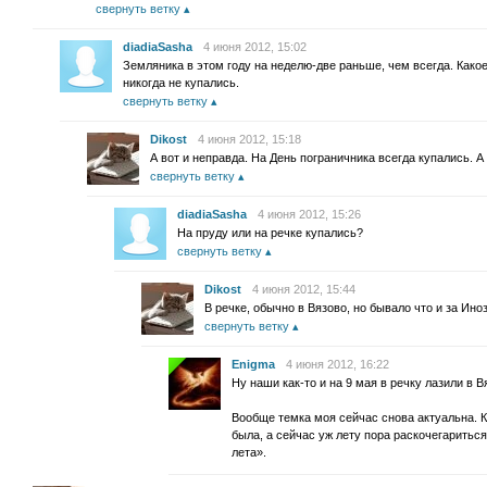
свернуть ветку
diadiaSasha
4 июня 2012, 15:02
Земляника в этом году на неделю-две раньше, чем всегда. Како
никогда не купались.
свернуть ветку
Dikost
4 июня 2012, 15:18
А вот и неправда. На День пограничника всегда купались. А 
свернуть ветку
diadiaSasha
4 июня 2012, 15:26
На пруду или на речке купались?
свернуть ветку
Dikost
4 июня 2012, 15:44
В речке, обычно в Вязово, но бывало что и за Ино
свернуть ветку
Enigma
4 июня 2012, 16:22
Ну наши как-то и на 9 мая в речку лазили в
Вообще темка моя сейчас снова актуальна. 
была, а сейчас уж лету пора раскочегариться
лета».