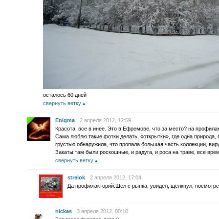
осталось 60 дней
свернуть ветку
Enigma
2 апреля 2012, 12:59
Красота, все в инее. Это в Ефремове, что за место? на профил
Сама люблю такие фотки делать, «открытки», где одна природа, 
грустью обнаружила, что пропала большая часть коллекции, ви
Закаты там были роскошные, и радуга, и роса на траве, все вр
свернуть ветку
strelok
2 апреля 2012, 17:04
Да профилакторий.Шел с рынка, увидел, щелкнул, посмотре
nickas
3 апреля 2012, 00:10