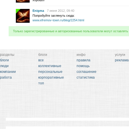
хорошо!
Enigma
7 июня 2012, 09:40
Попробуйте заглянуть сюда:
www.efremov-town.ru/blog/2254.html
Только зарегистрированные и авторизованные пользователи могут оставлять
разделы
блоги
инфо
услуги
блоги
все
правила
реклама
люди
коллективные
помощь
компании
персональные
соглашение
работа
корпоративные
статистика
топ