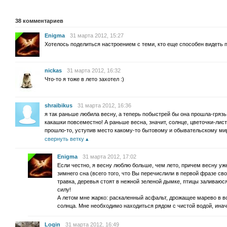
38
комментариев
Enigma
31 марта 2012, 15:27
Хотелось поделиться настроением с теми, кто еще способен видеть 
nickas
31 марта 2012, 16:32
Что-то я тоже в лето захотел :)
shraibikus
31 марта 2012, 16:36
я так раньше любила весну, а теперь побыстрей бы она прошла-грязь
какашки повсеместно! А раньше весна, значит, солнце, цветочки-лист
прошло-то, уступив место какому-то бытовому и обывательскому м
свернуть ветку
Enigma
31 марта 2012, 17:02
Если честно, я весну люблю больше, чем лето, причем весну у
зимнего сна (всего того, что Вы перечислили в первой фразе св
травка, деревья стоят в нежной зеленой дымке, птицы заливаюся
силу!
А летом мне жарко: раскаленный асфальт, дрожащее марево в во
солнца. Мне необходимо находиться рядом с чистой водой, инач
Login
31 марта 2012, 16:49