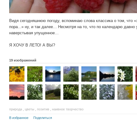
Видя сегодняшнюю погоду, вспоминаю слова классика о том, что «
пора...» ну, и так далее… Несмотря на то, что по календарю давно 
наверстывая упущенное…
Я ХОЧУ В ЛЕТО! А ВЫ?
19 изображений
природа
,
цветы
,
позитив
,
наивное творчество
В избранное
Поделиться