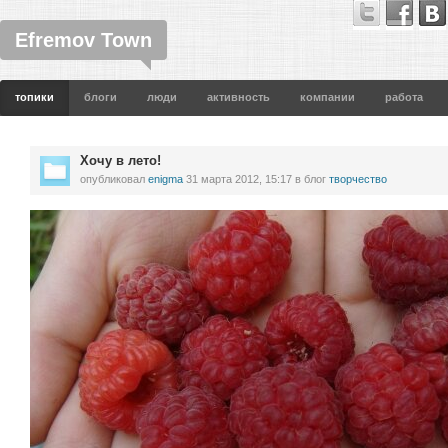
Efremov Town
топики
блоги
люди
активность
компании
работа
Хочу в лето!
опубликовал
enigma
31 марта 2012, 15:17
в блог
творчество