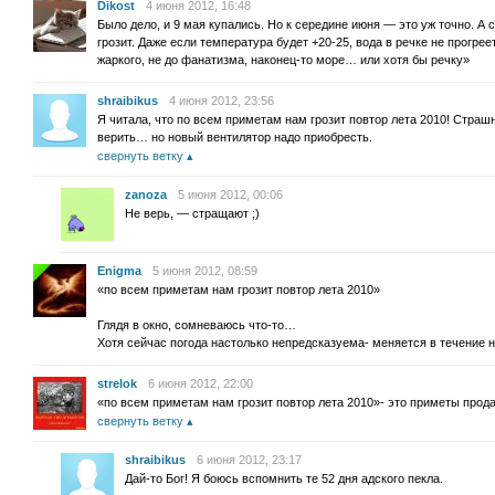
Dikost
4 июня 2012, 16:48
Было дело, и 9 мая купались. Но к середине июня — это уж точно. А
грозит. Даже если температура будет +20-25, вода в речке не прогрее
жаркого, не до фанатизма, наконец-то море… или хотя бы речку»
shraibikus
4 июня 2012, 23:56
Я читала, что по всем приметам нам грозит повтор лета 2010! Стра
верить… но новый вентилятор надо приобресть.
свернуть ветку
zanoza
5 июня 2012, 00:06
Не верь, — стращают ;)
Enigma
5 июня 2012, 08:59
«по всем приметам нам грозит повтор лета 2010»
Глядя в окно, сомневаюсь что-то…
Хотя сейчас погода настолько непредсказуема- меняется в течение
strelok
6 июня 2012, 22:00
«по всем приметам нам грозит повтор лета 2010»- это приметы прод
свернуть ветку
shraibikus
6 июня 2012, 23:17
Дай-то Бог! Я боюсь вспомнить те 52 дня адского пекла.