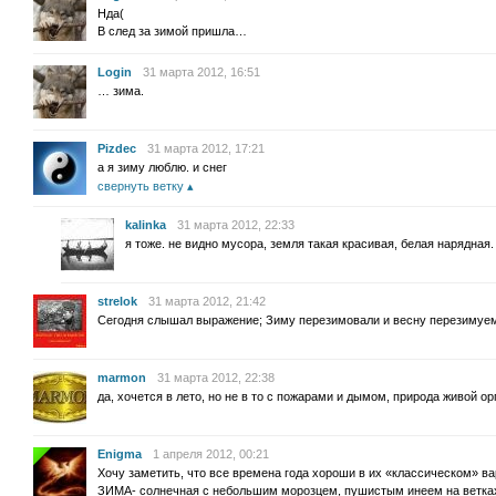
Нда(
В след за зимой пришла…
Login
31 марта 2012, 16:51
… зима.
Pizdec
31 марта 2012, 17:21
а я зиму люблю. и снег
свернуть ветку
kalinka
31 марта 2012, 22:33
я тоже. не видно мусора, земля такая красивая, белая нарядная.
strelok
31 марта 2012, 21:42
Сегодня слышал выражение; Зиму перезимовали и весну перезимуем.
marmon
31 марта 2012, 22:38
да, хочется в лето, но не в то с пожарами и дымом, природа живой ор
Enigma
1 апреля 2012, 00:21
Хочу заметить, что все времена года хороши в их «классическом» ва
ЗИМА- солнечная с небольшим морозцем, пушистым инеем на ветках,