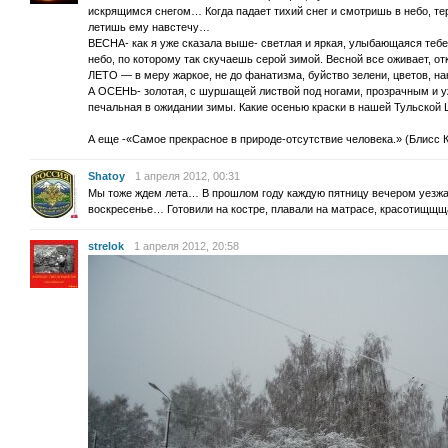
искрящимся снегом… Когда падает тихий снег и смотришь в небо, теря
летишь ему навстечу…
ВЕСНА- как я уже сказала выше- светлая и яркая, улыбающаяся тебе
небо, по которому так скучаешь серой зимой. Весной все оживает, 
ЛЕТО — в меру жаркое, не до фанатизма, буйство зелени, цветов, н
А ОСЕНЬ- золотая, с шуршащей листвой под ногами, прозрачным и у
печальная в ожидании зимы. Какие осенью краски в нашей Тульско
А еще -«Самое прекрасное в природе-отсутствие человека.» (Блисс 
Shatoy
1 апреля 2012, 00:31
Мы тоже ждем лета… В прошлом году каждую пятницу вечером уезжа
воскресенье… Готовили на костре, плавали на матрасе, красотищщщ
strelok
1 апреля 2012, 20:58