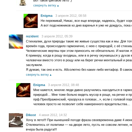
Вот такое фиговое лето :)
свернуть ветку
Enigma
3 апреля 2012, 08:58
Не переживай, Никас, все еще впереди, надеюсь, будет хо
А вот подснежников ко дню варенья я уже не дождусь, пока 
rezident
3 апреля 2012, 05:39
Стихиалии, духи природы такие же живые существа как и мы. Для тог
времён года, происходило гармонично, с нею с природой, с её стихи
Человеческие жертвы при этом приносить не обязательно. И матом л
К примеру, когда в рощу входишь, или в в речку окунаешься у духов
человечки вместо этого в рощу или на берег речки ментальный и реа
заслужили.
Я думаю, так оно и есть. Абсолютно без каких-либо метафор. В сам
свернуть ветку
Enigma
3 апреля 2012, 08:48
Мне кажется, многие люди давно разучились находиться в гармон
природой… Мне тоже больно видеть мусор в роще, на речке и про
прф.Преображенский, «разруха в головах...», если с головой поря
человек просто не позволит себе намеренного вредительства…
Dikost
4 июня 2012, 14:32
Хочу в лето!!! При нынешней погоде фраза своевременна даже 4 июн
Отвлекитесь от политики — на дворе лето, пусть не совсем летнее, н
вчера была радуга!!!