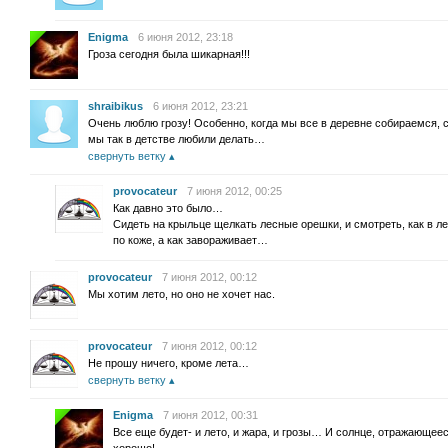
Enigma
6 июня 2012, 23:18
Гроза сегодня была шикарная!!!
shraibikus
6 июня 2012, 23:21
Очень люблю грозу! Особенно, когда мы все в деревне собираемся,
мы так в детстве любили делать…
свернуть ветку
provocateur
7 июня 2012, 00:25
Как давно это было…
Сидеть на крыльце щелкать лесные орешки, и смотреть, как в л
по коже, а как завораживает…
provocateur
7 июня 2012, 00:12
Мы хотим лето, но оно не хочет нас.
provocateur
7 июня 2012, 00:12
Не прошу ничего, кроме лета…
свернуть ветку
Enigma
7 июня 2012, 00:31
Все еще будет- и лето, и жара, и грозы… И солнце, отражающееся