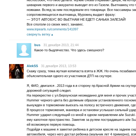
неспособен, что-либо делать. Мужик снова открывает дверь, на котор
шкварник первого и аккуратно выводит его из Газели. Вьетнамец что-
ножками. Вслед за ним последовали его товарищи. Все пассажиры з
сопротивляющегося вьетнамца, Муромец выдает фразу:
— ЭТОТ АВТОБУС ВО ВЬЕТНАМ НЕ ЕДЕТ! САНЬКА ЗАЛЕЗАЙ!
Все сползли со своих мест, занавес.
www.inpearls.ru/comments/141097
свернуть ветку
bus
31 декабря 2013, 21:44
Какое-то быдлячество. Что здесь смешного?
AlekSS
31 декабря 2013, 13:53
Скажу сразу, тема жуткая копипаста взята в ЖЖ. Но очень позабавил
объяснительная одного из участников ДТП на скутере.
Я, ФИО, двигался ..2013 года в.в сторону пр.Красной Армии на скутер
дорожной ситуацией следил.
На перекрестке с ул.Бероунская неожиданно для меня и прочих учас
Hummer черного цвета без должным образом установленного госноме
вынужден в торможении выехать на полосу встречного движения, где
В процессе торможения, маневра и остановки услышал сильный удар
Hummer ударил следующий со мной в одном направлении а/м Suzuki 
ему капотное пространство. Заметив за рулем пострадавшего а/м Suz
ей возможную первую помощь.
Подойдя к машине я заметил ребенка в детском кресле на заднем си
автомобиля, через него достал ребенка (мальчик лет 4 примерно), вз