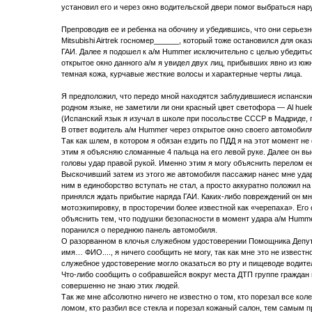
установил его и через окно водительской двери помог выбраться на
Препроводив ее и ребенка на обочину и убедившись, что они серьезн
Mitsubishi Airtrek госномер______, который тоже остановился для о
ГАИ. Далее я подошел к а/м Hummer исключительно с целью убедитьс
открытое окно данного а/м я увидел двух лиц, прибывших явно из ю
темная кожа, курчавые жесткие волосы и характерные черты лица.
Я предположил, что передо мной находятся заблудившиеся испански
родном языке, не заметили ли они красный цвет светофора — Al huele
(Испанский язык я изучал в школе при посольстве СССР в Мадриде, г
В ответ водитель а/м Hummer через открытое окно своего автомобиля
Так как шлем, в котором я обязан ездить по ПДД я на этот момент не
этим я объясняю сломанные 4 пальца на его левой руке. Далее он вы
головы удар правой рукой. Именно этим я могу объяснить перелом ее
Выскочивший затем из этого же автомобиля пассажир нанес мне удар
ним в единоборство вступать не стал, а просто аккуратно положил н
принялся ждать прибытие наряда ГАИ. Каких-либо повреждений он мне 
мотоэкипировку, в просторечии более известной как «черепаха». Ег
объяснить тем, что подушки безопасности в момент удара а/м Hummer
поранился о переднюю панель автомобиля.
О разорванном в клочья служебном удостоверении Помощника Депут
имя… ФИО...., я ничего сообщить не могу, так как мне это не известн
служебное удостоверение могло оказаться во рту и пищеводе водите
Что-либо сообщить о собравшейся вокруг места ДТП группе граждан на
совершенно не знаю этих людей.
Так же мне абсолютно ничего не известно о том, кто порезал все кол
ломом, кто разбил все стекла и порезал кожаный салон, тем самым п