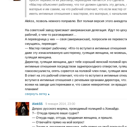
просят перевести их разговор, переводчик пытается это сделать:
«Мастер объясняет рабочему, что тот должен сделать эту деталь,
матерью и им самим, на что рабочий отвечает, что если мастер от 
иметь интимные отношения с мастером, его матерью, с начальник
Alekss, позволь немного поправлю. Вот полная версия этого анекдота 
На советский завод приезжает американская делегация. Идут по цеху 
рабочий, о чем-то разговаривают…
А переводчица у них — своя (американская), попросили ее перевест
смущаясь, переводит:
— Мастер говорит рабочему: «Кто-то вступил в интимные отношения 
даже эту изнасилованную шестеренку, гулящая женщина, не можешь,
гулящая женщина.
Директор, гулящая женщина, даст тебе хороший женский половой орга
интимные отношения посредством заднепроходного отверстия, гуляща
гомосексуалиста, опять сорвется на половой член план, гулящая же
В ответ на это рабочий отвечает, что кто-то вступил в интимные отн
вступил в интимные отношения с речевыми органами директора, что
всеми на заводе шестеренками и, что самое невероятное: он вращал
планами!
свернуть ветку
AlekSS
9 января 2014, 23:00
Допрос русского моряка, проводимый полицией о.Хоккайдо.
?-- Откуда пришло ваше судно?
— Откуда надо, оттуда, продажная женщина, и пришло.
— Отвечайте прямо на мой вопрос!
— Зачем я, продажная женщина, тебе прямо на твой покрытый к