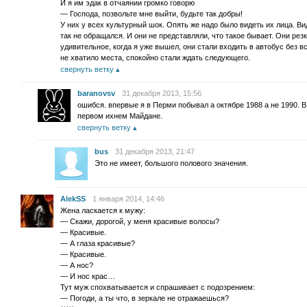
И я им эдак в отчаянии громко говорю
— Господа, позвольте мне выйти, будьте так добры!
У них у всех культурный шок. Опять же надо было видеть их лица. Ви
так не обращался. И они не представляли, что такое бывает. Они рез
удивительное, когда я уже вышел, они стали входить в автобус без вс
не хватило места, спокойно стали ждать следующего.
свернуть ветку
baranovsv
31 декабря 2013, 15:56
ошибся. впервые я в Перми побывал а октябре 1988 а не 1990. В
первом ихнем Майдане.
свернуть ветку
bus
31 декабря 2013, 21:47
Это не имеет, большого полового значения.
AlekSS
1 января 2014, 14:46
Жена ласкается к мужу:
— Скажи, дорогой, у меня красивые волосы?
— Красивые.
— А глаза красивые?
— Красивые.
— А нос?
— И нос крас…
Тут муж спохватывается и спрашивает с подозрением:
— Погоди, а ты что, в зеркале не отражаешься?