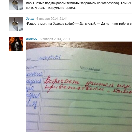
Воры ночью под покровом темноты забрались на хлебозавод. Там их
печи. А соль – из ружья сторожа.
Jetta
6 января 2014, 21:44
-Радость моя, ты будешь кофе? — Да, милый. — Да нет я не тебе, я 
AlekSS
6 января 2014, 22:11