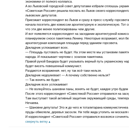
экономики от полного коллапса.
А во Львовский городской совет депутатами избрали сплошшь украин
«Советская Россия» решила послать во Львов своего корреспондента
львовских депутатов.
Приезжает корреспондент во Львов и сразу в пресс-службу горсовета
начала посетить две комиссии архитектурную и экологическую. Тот с
что эти две менее политизированы чем другие.
И вот появляется корреспондент на заседании архитектурной комисс
планируемом сносе памятника Ленину. Некоторые возражают, мол б
архитектурная композиция площади перед зданием горсовета.
Докладчик успокаивает всех.
— Площадь пустовать не будет. На этом месте мы установим памят
народа. И показывает чертежи с эскизом памятника.
Правой рукой Бандера будет указывать верный путь украинскому народ
будет висеть повешенный коммунист.
Раздаются возражения. нет, ну так всё-таки нельзя.
Докладчик недоумевает — А почему собственно нельзя?
— Так вонять же будет.
Докладчик всех успокаивает
— Не волнуйтесь шановни паны, вонять не будет, каждое утро будем
После этого корреспондент «Совествкой России» отправился на засе
Там выступает такой активный защитник окружающий среды, темпе
Нечаева.
— Шановни депутаты! Это ж до чего ж тоталитарана коммунистичнеа в
пруды обмелели, деревья засохли. Ни тебе жида утопить ни москаля 
И корреспондент «Советской России» отправился восвояси сочинять 
свернуть ветку