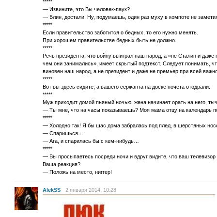
*****
— Извините, это Вы человек-паук?
— Блин, достали! Ну, подумаешь, один раз муху в компоте не замет
*****
Если правительство заботится о бедных, то его нужно менять.
При хорошем правительстве бедных быть не должно.
*****
Речь президента, что войну выиграл наш народ, а «не Сталин и даже 
чем они занимались», имеет скрытый подтекст. Следует понимать, чт
виновен наш народ, а не президент и даже не премьер при всей важн
*****
Вот вы здесь сидите, а вашего сержанта на доске почета отодрали.
*****
Муж приходит домой пьяный ночью, жена начинает орать на него, ты
— Ты мне, что на часы показываешь? Моя мама отцу на календарь п
*****
— Холодно так! Я бы щас дома забралась под плед, в шерстяных носо
— Спаришься…
— Ага, и спарилась бы с кем-нибудь…
*****
— Вы просыпаетесь посреди ночи и вдруг видите, что ваш телевизор 
Ваша реакция?
— Положь на место, ниггер!
AlekSS
2 января 2014, 10:28