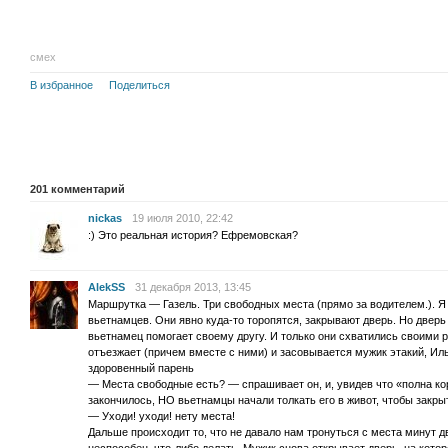
смех
В избранное
Поделиться
201
комментарий
nickas
19 июля 2010, 22:42
:) Это реальная история? Ефремовская?
AlekSS
31 декабря 2013, 13:45
Маршрутка — Газель. Три свободных места (прямо за водителем.). Я 
вьетнамцев. Они явно куда-то торопятся, закрывают дверь. Но дверь
вьетнамец помогает своему другу. И только они схватились своими р
отъезжает (причем вместе с ними) и засовывается мужик этакий, Ил
здоровенный парень
— Места свободные есть? — спрашивает он, и, увидев что «полна ко
закончилось, НО вьетнамцы начали толкать его в живот, чтобы закры
— Уходи! уходи! нету места!
Дальше происходит то, что не давало нам тронуться с места минут дв