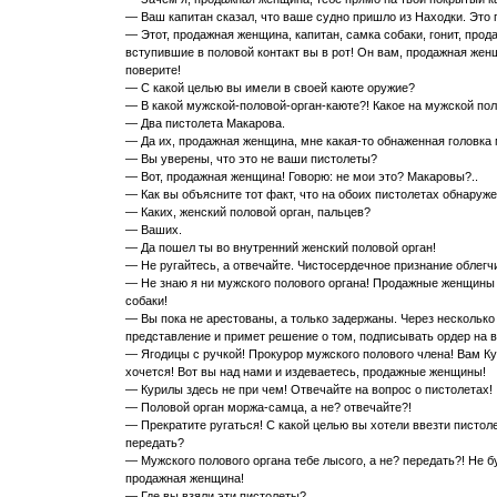
— Ваш капитан сказал, что ваше судно пришло из Находки. Это
— Этот, продажная женщина, капитан, самка собаки, гонит, прод
вступившие в половой контакт вы в рот! Он вам, продажная женщ
поверите!
— С какой целью вы имели в своей каюте оружие?
— В какой мужской-половой-орган-каюте?! Какое на мужской пол
— Два пистолета Макарова.
— Да их, продажная женщина, мне какая-то обнаженная головка 
— Вы уверены, что это не ваши пистолеты?
— Вот, продажная женщина! Говорю: не мои это? Макаровы?..
— Как вы объясните тот факт, что на обоих пистолетах обнаруж
— Каких, женский половой орган, пальцев?
— Ваших.
— Да пошел ты во внутренний женский половой орган!
— Не ругайтесь, а отвечайте. Чистосердечное признание облегч
— Не знаю я ни мужского полового органа! Продажные женщины 
собаки!
— Вы пока не арестованы, а только задержаны. Через нескольк
представление и примет решение о том, подписывать ордер на в
— Ягодицы с ручкой! Прокурор мужского полового члена! Вам К
хочется! Вот вы над нами и издеваетесь, продажные женщины!
— Курилы здесь не при чем! Отвечайте на вопрос о пистолетах!
— Половой орган моржа-самца, а не? отвечайте?!
— Прекратите ругаться! С какой целью вы хотели ввезти пистол
передать?
— Мужского полового органа тебе лысого, а не? передать?! Не б
продажная женщина!
— Где вы взяли эти пистолеты?