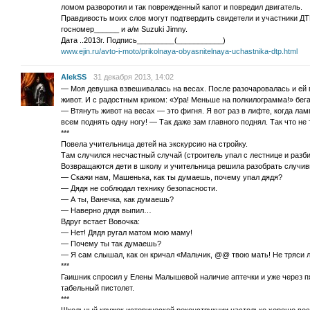
ломом разворотил и так поврежденный капот и повредил двигатель.
Правдивость моих слов могут подтвердить свидетели и участники ДТП,
госномер______ и а/м Suzuki Jimny.
Дата ..2013г. Подпись_________(___________)
www.ejin.ru/avto-i-moto/prikolnaya-obyasnitelnaya-uchastnika-dtp.html
AlekSS
31 декабря 2013, 14:02
— Моя девушка взвешивалась на весах. После разочаровалась и ей 
живот. И с радостным криком: «Ура! Меньше на полкилограмма!» бега
— Втянуть живот на весах — это фигня. Я вот раз в лифте, когда ла
всем поднять одну ногу! — Так даже зам главного поднял. Так что не 
***
Повела учительница детей на экскурсию на стройку.
Там случился несчастный случай (строитель упал с лестнице и разб
Возвращаются дети в школу и учительница решила разобрать случи
— Скажи нам, Машенька, как ты думаешь, почему упал дядя?
— Дядя не соблюдал технику безопасности.
— А ты, Ванечка, как думаешь?
— Наверно дядя выпил…
Вдруг встает Вовочка:
— Нет! Дядя ругал матом мою маму!
— Почему ты так думаешь?
— Я сам слышал, как он кричал «Мальчик, @@ твою мать! Не тряси 
***
Гаишник спросил у Елены Малышевой наличие аптечки и уже через пя
табельный пистолет.
***