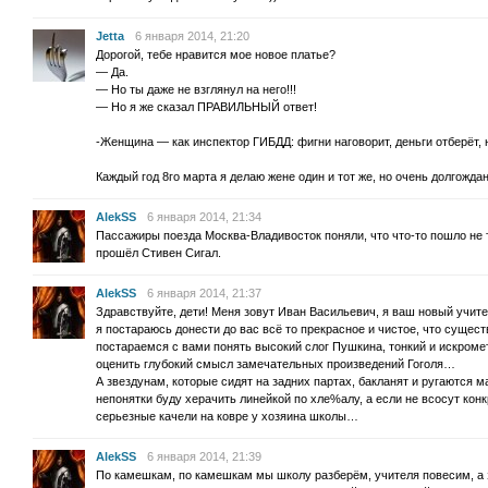
Jetta
6 января 2014, 21:20
Дорогой, тебе нравится мое новое платье?
— Да.
— Но ты даже не взглянул на него!!!
— Но я же сказал ПРАВИЛЬНЫЙ ответ!
-Женщина — как инспектор ГИБДД: фигни наговорит, деньги отберёт, н
Каждый год 8го марта я делаю жене один и тот же, но очень долгожда
AlekSS
6 января 2014, 21:34
Пассажиры поезда Москва-Владивосток поняли, что что-то пошло не 
прошёл Стивен Сигал.
AlekSS
6 января 2014, 21:37
Здравствуйте, дети! Меня зовут Иван Васильевич, я ваш новый учите
я постараюсь донести до вас всё то прекрасное и чистое, что сущес
постараемся с вами понять высокий слог Пушкина, тонкий и искром
оценить глубокий смысл замечательных произведений Гоголя…
А звездунам, которые сидят на задних партах, бакланят и ругаются м
непонятки буду херачить линейкой по хле%алу, а если не всосут кон
серьезные качели на ковре у хозяина школы…
AlekSS
6 января 2014, 21:39
По камешкам, по камешкам мы школу разберём, учителя повесим, а 