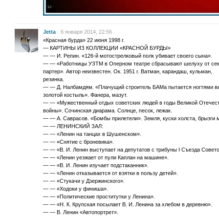
Jetta
6 января 2014, 22:56
«Красная бурда» 22 июня 1998 г.
— КАРТИHЫ ИЗ КОЛЛЕКЦИИ «КРАСHОЙ БУРДЫ»
— — И. Репин. «126-й мотострелковый полк убивает своего сына».
— — «Работницы УЗТМ в Оперном театре сбрасывают шелуху от се
партер». Автор неизвестен. Ок. 1951 г. Ватман, карандаш, кульман,
резинка.
— — Д. Hалбамдям. «Плачущий строитель БАМа пытается ногтями в
золотой костыль». Фанера, мазут.
— — «Мужественный отдых советских людей в годы Великой Отечес
войны». Сочинская диарама. Солнце, песок, лежак.
— — А. Саврасов. «Бомбы прилетели». Земля, куски холста, брызги 
— — ЛЕHИHСКИЙ ЗАЛ:
— — «Ленин на танцах в Шушенском».
— — «Снятие с броневика».
— — «В. И. Ленин выступает на депутатов с трибуны I Съезда Совето
— — «Ленин уезжает от пули Каплан на машине».
— — «В. И. Ленин изучает подстаканник».
— — «Ленин отказывается от взятки в пользу детей».
— — «Стукачи у Дзержинского».
— — «Ходоки у финиша».
— — «Политические проститутки у Ленина».
— — «H. К. Крупская посылает В. И. Ленина за хлебом в деревню».
— — В. Ленин «Автопортрет».