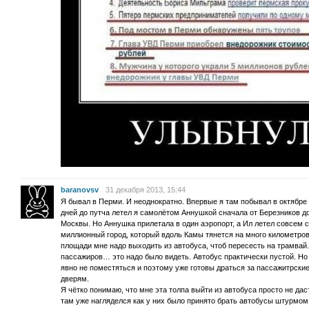
baranovsv
31 декабря 2013, 15:44
Я бывал в Перми. И неоднократно. Впервые я там побывал в октябре 1
дней до путча летел я самолётом Аннушкой сначала от Березников д
Москвы. Но Аннушка прилетала в один аэропорт, а Ил летел совсем с
миллионный город, который вдоль Камы тянется на много километров
площади мне надо выходить из автобуса, чтоб пересесть на трамвай.
пассажиров… это надо было видеть. Автобус практически пустой. Но
явно не поместяться и поэтому уже готовы драться за пассажитрские 
дверям.
Я чётко понимаю, что мне эта толпа выйти из автобуса просто не дас
там уже нагляделся как у них было принято брать автобусы штурмом 