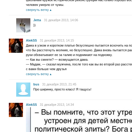
Школьный кружок исторической реконструкции настолько хорошо вос
человек умерло от чумы.
свернуть ветку
Jetta
31 декабря 2013, 14:06
))
AlekSS
31 декабря 2013, 14:15
Дама в узком и коротком платье безуспешно пытается вскочить на по
что бы расстегнуть молнию, но безуспешно. Дама вновь пытается ра
руки обхватывают ее за талию и поднимают на подножку.
— Как вы смеете? — возмущается дама.
— Мадам, — сказал мужчина, после того как вы во второй раз рассте
с вами больше чем друзья
свернуть ветку
bus
31 декабря 2013, 21:45
Про ширинку, просто класс! Я тащусь!
AlekSS
31 декабря 2013, 14:34