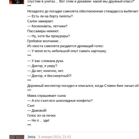
спустим в унитаз… Вот этим и докажем- какой мы дружный класс!"
***
Незадолго до посадки самолета обеспокоенная стюардесса выбегает 
— Есть ли на борту пилоты?
Салон замирает.
— Космонавты, летчики?
Пассажиры немеют.
— Ну, хотя бы прокуроры?
Гробовое молчание…
Из хвоста самолета раздается дрожащий голос:
— У меня есть небольшой опыт сажать картошку.
***
— У вас сломана рука.
— Доктор, я умру?
— Да нет, конечно, нет.
— Доктор, я бессмертный?!
***
Дорожный инспектор поседел и описался, когда Стивен Кинг начал о
***
Мама спрашивает сына:
— А кто съел все шоколадные конфеты?
Сын:
— Домовой!
Голос из-за печки:
— Не п… зди!
***
Jetta
6 января 2014, 21:41