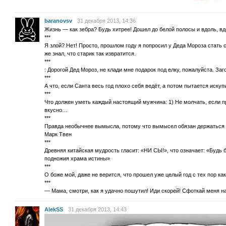
baranovsv
31 декабря 2013, 14:36
Жизнь — как зебра? Будь хитрее! Дошел до белой полосы и вдоль, вд
***
Я злой? Нет! Просто, прошлом году я попросил у Деда Мороза стат
же знал, что старик так извратится.
***
: Дорогой Дед Мороз, не клади мне подарок под елку, пожалуйста. Заг
***
А что, если Санта весь год плохо себя ведёт, а потом пытается искуп
***
Что должен уметь каждый настоящий мужчина: 1) Не молчать, если пр
вкусно…
***
Правда необычнее вымысла, потому что вымысел обязан держаться в
Марк Твен
***
Древняя китайская мудрость гласит: «НИ СЫ!», что означает: «Будь 
подножия храма истины»
***
О боже мой, даже не верится, что прошел уже целый год с тех пор ка
***
— Мама, смотри, как я удачно пошутил! Иди скорей! Сфоткай меня н
AlekSS
31 декабря 2013, 14:43