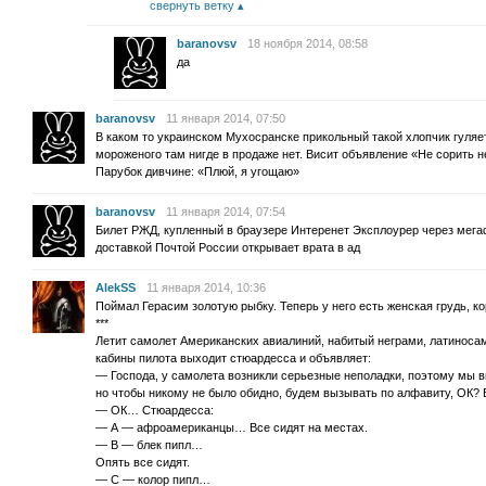
свернуть ветку
baranovsv
18 ноября 2014, 08:58
да
baranovsv
11 января 2014, 07:50
В каком то украинском Мухосранске прикольный такой хлопчик гуляет
мороженого там нигде в продаже нет. Висит объявление «Не сорить 
Парубок дивчине: «Плюй, я угощаю»
baranovsv
11 января 2014, 07:54
Билет РЖД, купленный в браузере Интеренет Эксплоурер через мега
доставкой Почтой России открывает врата в ад
AlekSS
11 января 2014, 10:36
Поймал Герасим золотую рыбку. Теперь у него есть женская грудь, к
***
Летит самолет Американских авиалиний, набитый неграми, латиноса
кабины пилота выходит стюардесса и объявляет:
— Господа, у самолета возникли серьезные неполадки, поэтому мы 
но чтобы никому не было обидно, будем вызывать по алфавиту, ОК?
— ОК… Стюардесса:
— А — афроамериканцы… Все сидят на местах.
— В — блек пипл…
Опять все сидят.
— С — колор пипл…