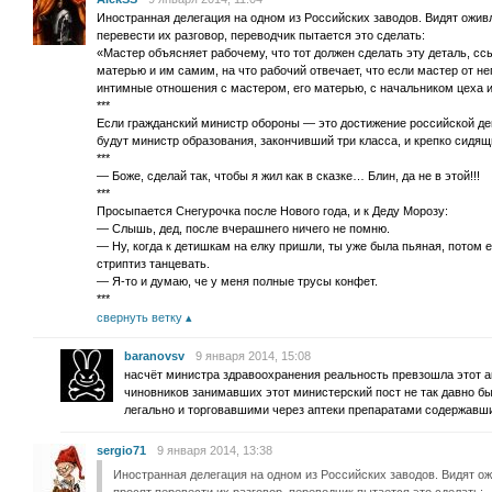
Иностранная делегация на одном из Российских заводов. Видят ожив
перевести их разговор, переводчик пытается это сделать:
«Мастер объясняет рабочему, что тот должен сделать эту деталь, с
матерью и им самим, на что рабочий отвечает, что если мастер от нег
интимные отношения с мастером, его матерью, с начальником цеха 
***
Если гражданский министр обороны — это достижение российской д
будут министр образования, закончивший три класса, и крепко сидящ
***
— Боже, сделай так, чтобы я жил как в сказке… Блин, да не в этой!!!
***
Просыпается Снегурочка после Нового года, и к Деду Морозу:
— Слышь, дед, после вчерашнего ничего не помню.
— Ну, когда к детишкам на елку пришли, ты уже была пьяная, потом 
стриптиз танцевать.
— Я-то и думаю, че у меня полные трусы конфет.
***
свернуть ветку
baranovsv
9 января 2014, 15:08
насчёт министра здравоохранения реальность превзошла этот ан
чиновников занимавших этот министерский пост не так давно 
легально и торговавшими через аптеки препаратами содержавш
sergio71
9 января 2014, 13:38
Иностранная делегация на одном из Российских заводов. Видят о