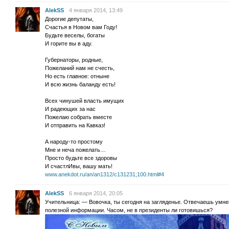
AlekSS
4 января 2014, 13:49
Дорогие депутаты,
Счастья в Новом вам Году!
Будьте веселы, богаты
И горите вы в аду.
Губернаторы, родные,
Пожеланий нам не счесть,
Но есть главное: отныне
И всю жизнь баланду есть!
Всех чинушей власть имущих
И радеющих за нас
Пожелаю собрать вместе
И отправить на Кавказ!
А народу-то простому
Мне и неча пожелать…
Просто будьте все здоровы
И счастлИвы, вашу мать!
www.anekdot.ru/an/an1312/c131231;100.html#4
AlekSS
6 января 2014, 20:05
Учительница: — Вовочка, ты сегодня на загляденье. Отвечаешь умнен
полезной информации. Часом, не в президенты ли готовишься?