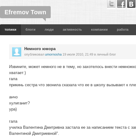
Efremov Town
топики
блоги
люди
активность
компании
работа
Немного юмора
опубликовал
umornosha
19 июля 2010, 21:49
в личный блог
Извините, может немного не в тему, но захотелось внести немножко
хватает:)
гала
прикинь сестра что звонила сказала что ее в школу вызывают к пл
анчо
хулиганит?
ура)
гала
училка Валентина Дмитривна застала ее за написанием текста с з
Валентиной Дмитриевной".