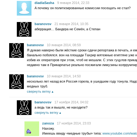
diadiaSasha
9 января 2014, 22:33
А почему он политизированные комиссии посещать не стал?
baranovsv
21 января 2014, 10:35
аберрация… Бандера не Семён, а Степан
baranovsv
10 января 2014, 08:59
Я думаю наверно были жёсткие сроки сдачи репортажа в печать, и е
банально побоялся. вон на площади Тахрир мятежные египтяне уже 
избив их операторов при этом, чтоб не мешали. С этих гуцулов прик
недавно там в Прикарпатье реально посжигали лимузины колррумпи
baranovsv
10 января 2014, 14:50
несколько лет назад вся Россия горела, в ушедшем году тонула. Над
медных труб.
свернуть ветку
baranovsv
17 ноября 2014, 04:02
а ведь так и вышло, не находите?
свернуть ветку
zanoza
17 ноября 2014, 23:03
Нахожу.
Имеешь ввиду «медные трубы» типа:
www.youtube.com/wat