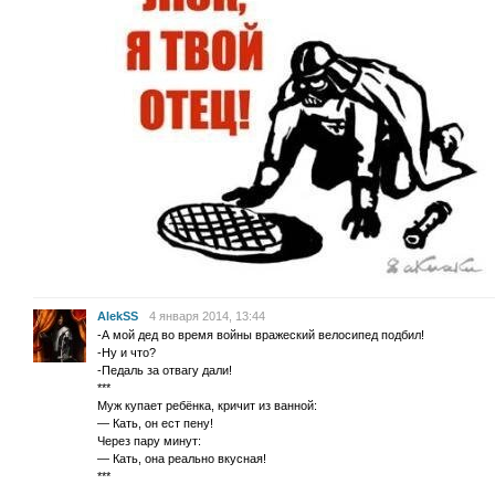
AlekSS
4 января 2014, 13:44
-А мой дед во время войны вражеский велосипед подбил!
-Ну и что?
-Педаль за отвагу дали!
***
Муж купает ребёнка, кричит из ванной:
— Кать, он ест пену!
Через пару минут:
— Кать, она реально вкусная!
***