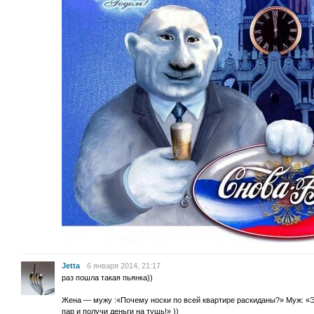
Jetta
6 января 2014, 21:17
раз пошла такая пьянка))
Жена — мужу :«Почему носки по всей квартире раскиданы?» Муж: «
пар и получи деньги на тушь!» ))