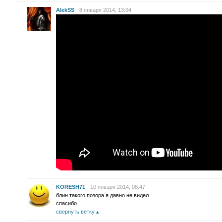
AlekSS
8 января 2014, 13:04
KORESH71
10 января 2014, 08:47
блин такого позора я давно не видел.
спасибо
свернуть ветку