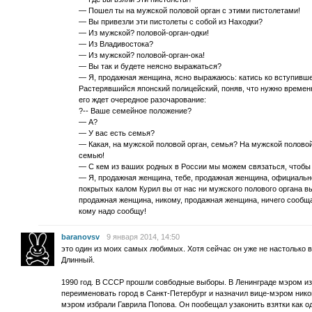
— Пошел ты на мужской половой орган с этими пистолетами!
— Вы привезли эти пистолеты с собой из Находки?
— Из мужской? половой-орган-одки!
— Из Владивостока?
— Из мужской? половой-орган-ока!
— Вы так и будете неясно выражаться?
— Я, продажная женщина, ясно выражаюсь: катись ко вступивше
Растерявшийся японский полицейский, поняв, что нужно временно
его ждет очередное разочарование:
?-- Ваше семейное положение?
— А?
— У вас есть семья?
— Какая, на мужской половой орган, семья? На мужской половой
семью!
— С кем из ваших родных в России мы можем связаться, чтобы
— Я, продажная женщина, тебе, продажная женщина, официально
покрытых калом Курил вы от нас ни мужского полового органа вы
продажная женщина, никому, продажная женщина, ничего сообща
кому надо сообщу!
baranovsv
9 января 2014, 14:50
это один из моих самых любимых. Хотя сейчас он уже не настолько в
Длинный.
1990 год. В СССР прошли совбодные выборы. В Ленинграде мэром и
переименовать город в Санкт-Петербург и назначил вице-мэром нико
мэром избрали Гаврила Попова. Он пообещал узаконить взятки как 