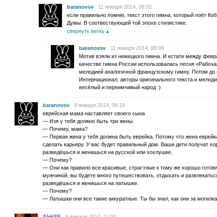
baranovsv
11 января 2014, 08:02
если правильно помню, текст этого гимна, который поёт Ко
Думы. В соотвествующей той эпохе стилистике.
свернуть ветку
baranovsv
11 января 2014, 08:08
Мотив взяли из немецкого гимна. И кстати между фев
качестве гимна России использовалась песня «Рабоча
мелодией аналогичной французскому гимну. Потом до
Интернационал, авторы оригинального текста и мелоди
весёлый и переимчивый народ :)
baranovsv
9 января 2014, 08:19
еврейская мама наставляет своего сына
— Изя у тебя должно быть три жены.
— Почему, мама?
— Первая жена у тебя должна быть еврейка. Потому что жена еврейка
сделать карьеру. У вас будет правильный дом. Ваши дети получат хо
разведёшься и женишься на русской или хохлушке.
— Почему?
— Они как правило все красивые, страстные к тому же хорошо готов
мужчиной, вы будете много путешествовать, отдыхать и развлекаться.
разведёшься и женишься на латышке.
— Почему?
— Латышки они все такие аккуратные. Ты бы знал, как они за могилк
AlekSS
9 января 2014, 11:04