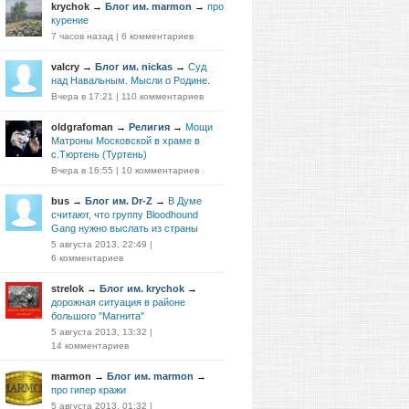
krychok
→
Блог им. marmon
→
про
курение
7 часов назад
|
6 комментариев
valcry
→
Блог им. nickas
→
Суд
над Навальным. Мысли о Родине.
Вчера в 17:21
|
110 комментариев
oldgrafoman
→
Религия
→
Мощи
Матроны Московской в храме в
с.Тюртень (Туртень)
Вчера в 16:55
|
10 комментариев
bus
→
Блог им. Dr-Z
→
В Думе
считают, что группу Bloodhound
Gang нужно выслать из страны
5 августа 2013, 22:49
|
6 комментариев
strelok
→
Блог им. krychok
→
дорожная ситуация в районе
большого "Магнита"
5 августа 2013, 13:32
|
14 комментариев
marmon
→
Блог им. marmon
→
про гипер кражи
5 августа 2013, 01:32
|