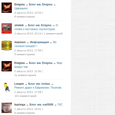
Enigma
→
Блог им. Enigma
→
Царицыно
3 августа 2013, 12:04
|
8 комментариев
strelok
→
Блог им. Enigma
→
И
снова о песчаных скульптурах
2 августа 2013, 23:14
|
1 комментарий
marmon
→
Информация
→
Во
сколько концерт !
2 августа 2013, 17:59
|
5 комментариев
Enigma
→
Блог им. Enigma
→
Мир
вокруг нас
2 августа 2013, 11:56
|
11 комментариев
Leoper
→
Блог им. nickas
→
Ремонт дорог в Ефремове. Позитив.
1 августа 2013, 17:08
|
121 комментарий
bazinga
→
Блог им. nat0508
→
ГКС
1 августа 2013, 16:01
|
6 комментариев