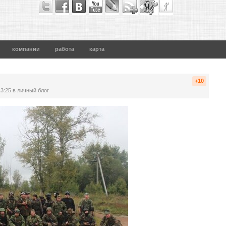
компании
работа
карта
+10
13:25
в личный блог