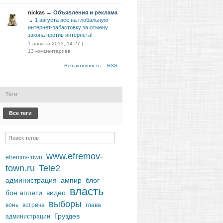
nickas
→
Объявления и реклама
→
1 августа все на глобальную
интернет-забастовку за отмену
закона против интернета!
1 августа 2013, 14:27
|
13 комментариев
Вся активность
RSS
Теги
Все теги
www.efremov-
efremov-town
town.ru
Tele2
администрация
ампир
блог
власть
бон аппети
видео
выборы
вонь
встреча
глава
Груздев
администрации