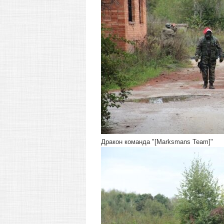
Дракон команда "[Marksmans Team]"