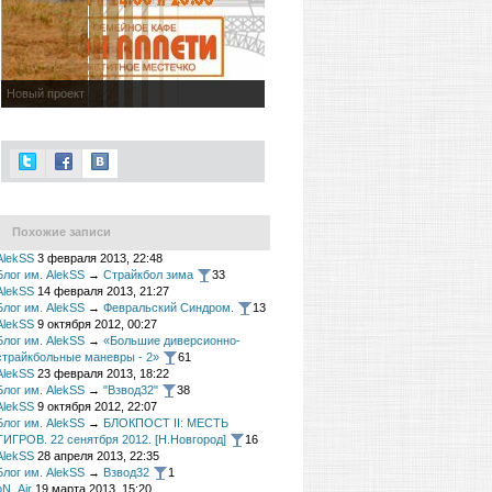
Новый проект
Похожие записи
AlekSS
3 февраля 2013, 22:48
Блог им. AlekSS
→
Страйкбол зима
33
AlekSS
14 февраля 2013, 21:27
Блог им. AlekSS
→
Февральский Синдром.
13
AlekSS
9 октября 2012, 00:27
Блог им. AlekSS
→
«Большие диверсионно-
страйкбольные маневры - 2»
61
AlekSS
23 февраля 2013, 18:22
Блог им. AlekSS
→
"Взвод32"
38
AlekSS
9 октября 2012, 22:07
Блог им. AlekSS
→
БЛОКПОСТ II: МЕСТЬ
ТИГРОВ. 22 сенятбря 2012. [Н.Новгород]
16
AlekSS
28 апреля 2013, 22:35
Блог им. AlekSS
→
Взвод32
1
oN_Air
19 марта 2013, 15:20