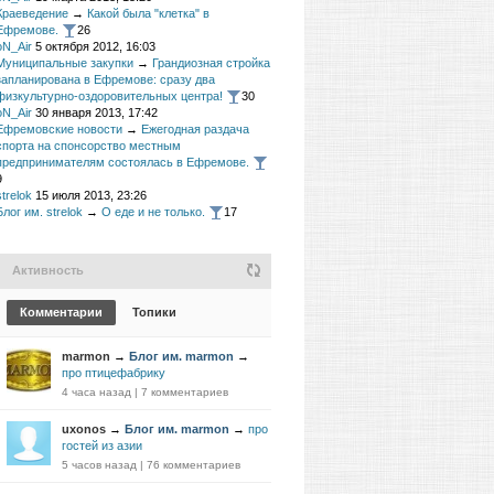
Краеведение
→
Какой была "клетка" в
Ефремове.
26
oN_Air
5 октября 2012, 16:03
Муниципальные закупки
→
Грандиозная стройка
запланирована в Ефремове: сразу два
физкультурно-оздоровительных центра!
30
oN_Air
30 января 2013, 17:42
Ефремовские новости
→
Ежегодная раздача
спорта на спонсорство местным
предпринимателям состоялась в Ефремове.
9
strelok
15 июля 2013, 23:26
Блог им. strelok
→
О еде и не только.
17
Активность
Комментарии
Топики
marmon
→
Блог им. marmon
→
про птицефабрику
4 часа назад
|
7 комментариев
uxonos
→
Блог им. marmon
→
про
гостей из азии
5 часов назад
|
76 комментариев