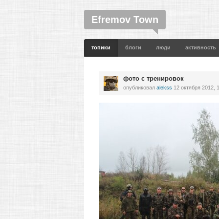
Efremov Town
топики
блоги
люди
активность
фото с тренировок
опубликовал
alekss
12 октября 2012, 