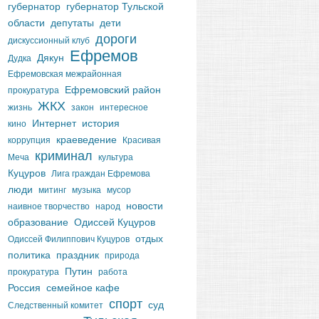
губернатор
губернатор Тульской
области
депутаты
дети
дороги
дискуссионный клуб
Ефремов
Дякун
Дудка
Ефремовская межрайонная
Ефремовский район
прокуратура
ЖКХ
жизнь
закон
интересное
Интернет
история
кино
краеведение
коррупция
Красивая
криминал
Меча
культура
Куцуров
Лига граждан Ефремова
люди
митинг
музыка
мусор
новости
наивное творчество
народ
образование
Одиссей Куцуров
отдых
Одиссей Филиппович Куцуров
политика
праздник
природа
Путин
прокуратура
работа
Россия
семейное кафе
спорт
суд
Следственный комитет