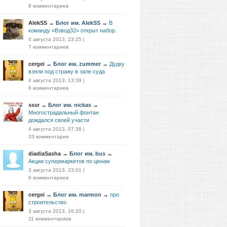
8 комментариев
AlekSS
→
Блог им. AlekSS
→
В
команду «Взвод32» открыт набор.
4 августа 2013, 23:25
|
7 комментариев
cergei
→
Блог им. zummer
→
Дудку
взяли под стражу в зале суда
4 августа 2013, 13:39
|
6 комментариев
sssr
→
Блог им. nickas
→
Многострадальный фонтан
дождался своей участи
4 августа 2013, 07:38
|
33 комментария
diadiaSasha
→
Блог им. bus
→
Акции супермаркетов по ценам
3 августа 2013, 23:01
|
6 комментариев
cergei
→
Блог им. marmon
→
про
строительство
3 августа 2013, 16:20
|
11 комментариев