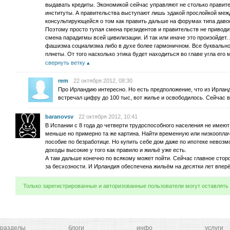
выдавать кредиты. Экономикой сейчас управляют не столько правите
институты. А правительства выступают лишь эдакой прослойкой ме
консультирующейся о том как править дальше на форумах типа даво
Поэтому просто тупая смена президентов и правительств не приводи
смена парадигмы всей цивилизации. И так или иначе это произойдет.
фашизма социализма либо в духе более гармоничном. Все буквально
плнеты. От того насколько этика будет находиться во главе угла его 
свернуть ветку
rem
22 октября 2012, 08:30
Про Ирландию интересно. Но есть предположение, что из Ирланд
встречал цифру до 100 тыс, вот жилье и освободилось. Сейчас в
baranovsv
22 октября 2012, 10:41
В Испании с 8 года до четверти трудоспособного населения не имеют
меньше но примерно та же картина. Найти временную или низкоопл
пособие по безработице. Но купить себе дом даже по ипотеке невозм
доходы высокие у того как правило и жильё уже есть.
А там дальше конечно по всякому может пойти. Сейчас главное стор
за бесхозности. И Ирландия обеспечена жильём на десятки лет вперё
Только зарегистрированные и авторизованные пользователи могут оставлять
разделы
блоги
инфо
услуги