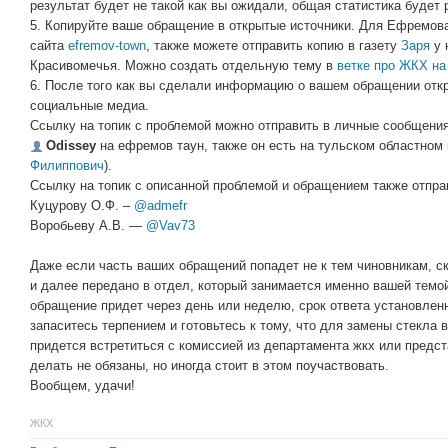
результат будет не такой как вы ожидали, общая статистика будет 
5. Копируйте ваше обращение в открытые источники. Для Ефремова
сайта
efremov-town
, также можете отправить копию в газету
Заря
у 
Красивомечья. Можно создать отдельную тему в
ветке про ЖКХ на
6. После того как вы сделали информацию о вашем обращении отк
социальные медиа.
Ссылку на топик с проблемой можно отправить в личные сообщения
Odissey
на ефремов таун, также он есть на тульском областном 
Филиппович
).
Ссылку на топик с описанной проблемой и обращением также отпра
Куцурову О.Ф. –
@admefr
Воробьеву А.В. —
@Vav73
Даже если часть ваших обращений попадет не к тем чиновникам, ск
и далее передано в отдел, который занимается именно вашей темой
обращение придет через день или неделю, срок ответа установленн
запаситесь терпением и готовьтесь к тому, что для замены стекла 
придется встретиться с комиссией из департамента жкх или предст
делать не обязаны, но иногда стоит в этом поучаствовать.
Вообщем, удачи!
ЖКХ