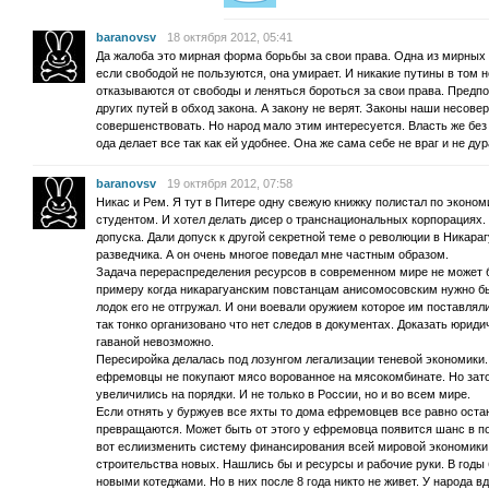
baranovsv
18 октября 2012, 05:41
Да жалоба это мирная форма борьбы за свои права. Одна из мирных
если свободой не пользуются, она умирает. И никакие путины в том 
отказываются от свободы и леняться бороться за свои права. Предпо
других путей в обход закона. А закону не верят. Законы наши несове
совершенствовать. Но народ мало этим интересуется. Власть же без
ода делает все так как ей удобнее. Она же сама себе не враг и не дур
baranovsv
19 октября 2012, 07:58
Никас и Рем. Я тут в Питере одну свежую книжку полистал по эконом
студентом. И хотел делать дисер о транснациональных корпорациях. 
допуска. Дали допуск к другой секретной теме о революции в Никара
разведчика. А он очень многое поведал мне частным образом.
Задача перераспределения ресурсов в современном мире не может б
примеру когда никарагуанским повстанцам анисомосовским нужно бы
лодок его не отгружал. И они воевали оружием которое им поставля
так тонко организовано что нет следов в документах. Доказать юрид
гаваной невозможно.
Пересиройка делалась под лозунгом легализации теневой экономики. 
ефремовцы не покупают мясо ворованное на мясокомбинате. Но зат
увеличились на порядки. И не только в России, но и во всем мире.
Если отнять у буржуев все яхты то дома ефремовцев все равно оста
превращаются. Может быть от этого у ефремовца появится шанс в по
вот еслиизменить систему финансирования всей мировой экономики,
строительства новых. Нашлись бы и ресурсы и рабочие руки. В годы
новыми котеджами. Но в них после 8 года никто не живет. У народа в