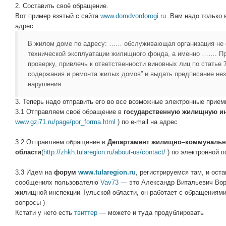
2. Составить своё обращение.
Вот пример взятый с сайта
www.domdvordorogi.ru.
Вам надо только в
адрес.
В жилом доме по адресу: …… обслуживающая организация не 
технической эксплуатации жилищного фонда, а именно ……. П
проверку, привлечь к ответственности виновных лиц по статье
содержания и ремонта жилых домов” и выдать предписание не
нарушения.
3. Теперь надо отправить его во все возможные электронные прием
3.1 Отправляем своё обращение в
государственную жилищную ин
www.gzi71.ru/page/por_forma.html
) по e-mail на адрес
3.2 Отправляем обращение в
Департамент жилищно–коммунально
области
(
http://zhkh.tularegion.ru/about-us/contact/
) по электронной п
3.3 Идем на
форум
www.tularegion.ru
, регистрируемся там, и ос
сообщениях пользователю
Vav73
— это Александр Витальевич Вор
жилищной инспекции Тульской области, он работает с обращениями 
вопросы )
Кстати у него есть
твиттер
— можете и туда продублировать