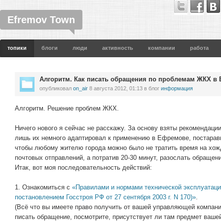
Efremov Town
топики
блоги
люди
активность
компании
работа
Алгоритм. Как писать обращения по проблемам ЖКХ в
опубликовал
on_air
8 августа 2012, 01:13
в блог
информация
Алгоритм. Решение проблем ЖКХ.
Ничего нового я сейчас не расскажу. За основу взяты рекомендаци
лишь их немного адаптировал к применению в Ефремове, постара
чтобы любому жителю города можно было не тратить время на хож
почтовых отправлений, а потратив 20-30 минут, разослать обраще
Итак, вот моя последовательность действий:
1. Ознакомиться с
«Правилами и нормами технической эксплуатаци
постановлением Госстроя РФ от 27 сентября 2003 г. N 170)»
.
(Всё что вы имеете право получить от вашей управляющей компани
писать обращение, посмотрите, присутствует ли там предмет ваше