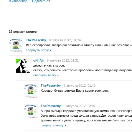
В избранное
Поделиться
26
комментариев
ThePasserby
8 августа 2012, 01:24
Всё скопировал, завтра распечатаю и отнесу жильцам.Ещё раз спаси
свернуть ветку
oN_Air
8 августа 2012, 01:31
держите нас в курсе,
скажу, что решить некоторые проблемы моего подъезда подобна
свернуть ветку
ThePasserby
8 августа 2012, 01:43
Хорошо, будем держат Вас в курсе всех дел.
ThePasserby
9 августа 2012, 23:07
Вчера жильцы ходили в управляющую компанию. Разговор в
была предъявлена предыдущая запись.Диктофон напугал ди
должны начать делать крышу, но я пока там не был, завтра 
свернуть ветку