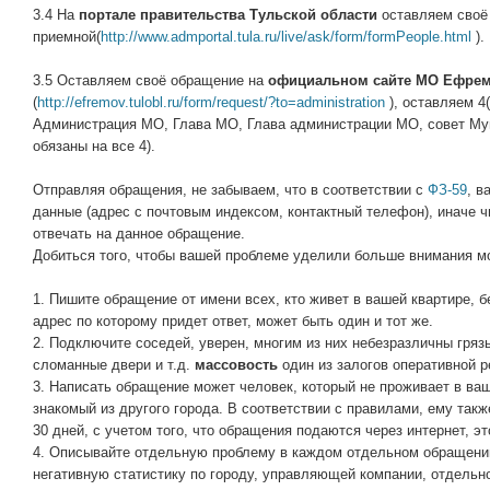
3.4 На
портале правительства Тульской области
оставляем своё
приемной(
http://www.admportal.tula.ru/live/ask/form/formPeople.html
).
3.5 Оставляем своё обращение на
официальном сайте МО Ефрем
(
http://efremov.tulobl.ru/form/request/?to=administration
), оставляем 4
Администрация МО, Глава МО, Глава администрации МО, совет Му
обязаны на все 4).
Отправляя обращения, не забываем, что в соответствии с
ФЗ-59
, в
данные (адрес с почтовым индексом, контактный телефон), иначе 
отвечать на данное обращение.
Добиться того, чтобы вашей проблеме уделили больше внимания м
1. Пишите обращение от имени всех, кто живет в вашей квартире, б
адрес по которому придет ответ, может быть один и тот же.
2. Подключите соседей, уверен, многим из них небезразличны гряз
сломанные двери и т.д.
массовость
один из залогов оперативной р
3. Написать обращение может человек, который не проживает в ва
знакомый из другого города. В соответствии с правилами, ему такж
30 дней, с учетом того, что обращения подаются через интернет, эт
4. Описывайте отдельную проблему в каждом отдельном обращении
негативную статистику по городу, управляющей компании, отдельно