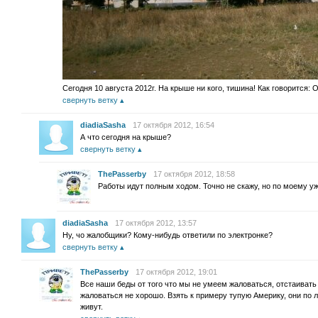
Сегодня 10 августа 2012г. На крыше ни кого, тишина! Как говорится: 
свернуть ветку
diadiaSasha
17 октября 2012, 16:54
А что сегодня на крыше?
свернуть ветку
ThePasserby
17 октября 2012, 18:58
Работы идут полным ходом. Точно не скажу, но по моему уж
diadiaSasha
17 октября 2012, 13:57
Ну, чо жалобщики? Кому-нибудь ответили по электронке?
свернуть ветку
ThePasserby
17 октября 2012, 19:01
Все наши беды от того что мы не умеем жаловаться, отстаивать 
жаловаться не хорошо. Взять к примеру тупую Америку, они по 
живут.