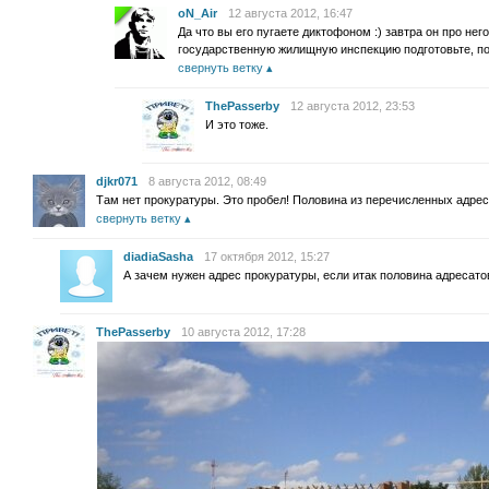
oN_Air
12 августа 2012, 16:47
Да что вы его пугаете диктофоном :) завтра он про не
государственную жилищную инспекцию подготовьте, по
свернуть ветку
ThePasserby
12 августа 2012, 23:53
И это тоже.
djkr071
8 августа 2012, 08:49
Там нет прокуратуры. Это пробел! Половина из перечисленных адрес
свернуть ветку
diadiaSasha
17 октября 2012, 15:27
А зачем нужен адрес прокуратуры, если итак половина адресато
ThePasserby
10 августа 2012, 17:28