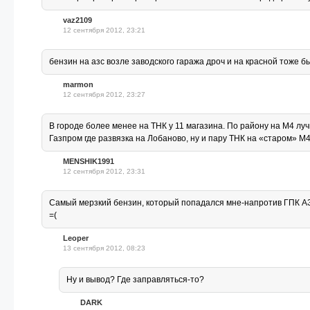
vaz2109
12 сентября 2012, 23:21
бензин на азс возле заводского гаража дроч и на красной тоже б
marmon
12 сентября 2012, 23:27
В городе более менее на ТНК у 11 магазина. По району на М4 лу
Газпром где развязка на Лобаново, ну и пару ТНК на «старом» М
MENSHIK1991
12 сентября 2012, 23:31
Самый мерзкий бензин, который попадался мне-напротив ГПК АЗС
=(
Leoper
13 сентября 2012, 08:23
Ну и вывод? Где заправляться-то?
DARK