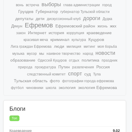
выборы
вонь
встреча
глава администрации
город
Груздев
Губернатор
губернатор Тульской области
дороги
депутаты
дети
дискуссионный клуб
Дудка
Ефремов
Дякун
Ефремовский район
жкх
жизнь
Интернет
история
краеведение
закон
коррупция
криминал
Куцуров
красивая меча
культура
люди
Лига граждан Ефремова
милиция
митинг
моя борьба
новости
музыка
мусор
мы
наивное творчество
народ
образование
политика
Одиссей Куцуров
отдых
праздник
Путин
Россия
природа
прокуратура
развлечения
спорт
суд
следственный комитет
Тула
Тульская область
фото
фотографии города ефремова
экология
экология Ефремова
футбол
чиновники
школа
Блоги
Топ
Краеведение
9.02