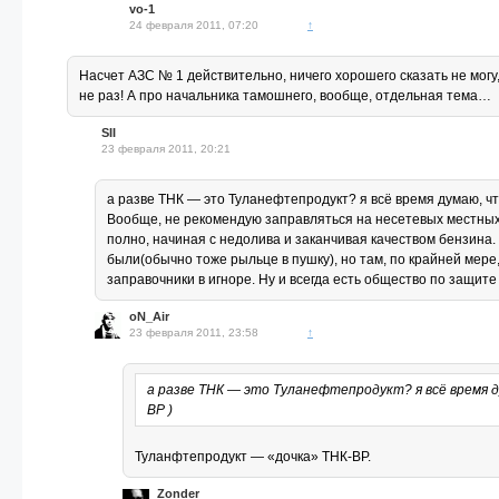
vo-1
24 февраля 2011, 07:20
↑
Насчет АЗС № 1 действительно, ничего хорошего сказать не могу
не раз! А про начальника тамошнего, вообще, отдельная тема…
SII
23 февраля 2011, 20:21
а разве ТНК — это Туланефтепродукт? я всё время думаю, чт
Вообще, не рекомендую заправляться на несетевых местных з
полно, начиная с недолива и заканчивая качеством бензина
были(обычно тоже рыльце в пушку), но там, по крайней мере
заправочники в игноре. Ну и всегда есть общество по защите
oN_Air
23 февраля 2011, 23:58
↑
а разве ТНК — это Туланефтепродукт? я всё время 
BP )
Туланфтепродукт — «дочка» ТНК-BP.
Zonder