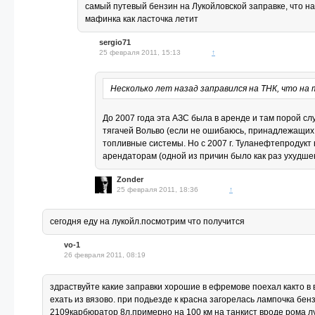
самый путевый бензин на Лукойловской заправке, что на
мафинка как ласточка летит
sergio71
25 февраля 2011, 15:13
↑
Несколько лет назад заправился на ТНК, что на
До 2007 года эта АЗС была в аренде и там порой сл
тягачей Вольво (если не ошибаюсь, принадлежащих
топливные системы. Но с 2007 г. Туланефтепродукт 
арендаторам (одной из причин было как раз ухудше
Zonder
25 февраля 2011, 18:36
↑
сегодня еду на лукойл.посмотрим что получится
vo-1
26 февраля 2011, 08:19
здраствуйте какие заправки хорошие в ефремове поехал както в в
ехать из вязово. при подьезде к красна загорелась лампочка бе
2109карбюратор 8л.примерно на 100 км на танкист вроде рома 