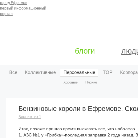
город Ефремов
первый информационный
портал
блоги
люд
Все
Коллективные
Персональные
TOP
Корпора
Хорошие
Плохие
Бензиновые короли в Ефремове. Ско
Блог им. vo-1
Итак, похоже пришло время высказать все, что наболело.
1. АЗС №1 у «Грибка»-последняя заправка 2 года назад. З