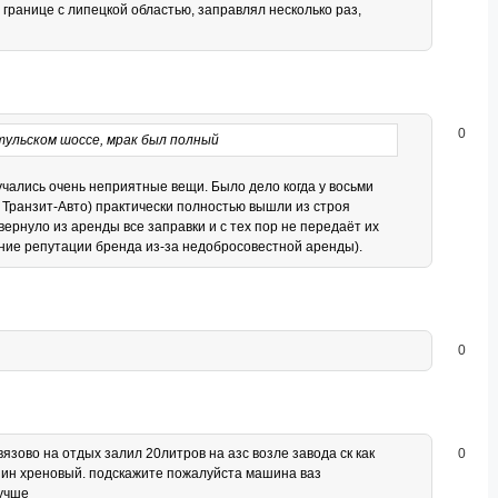
 границе с липецкой областью, заправлял несколько раз,
0
 тульском шоссе, мрак был полный
учались очень неприятные вещи. Было дело когда у восьми
 Транзит-Авто) практически полностью вышли из строя
вернуло из аренды все заправки и с тех пор не передаёт их
ние репутации бренда из-за недобросовестной аренды).
0
язово на отдых залил 20литров на азс возле завода ск как
0
нзин хреновый. подскажите пожалуйста машина ваз
лучше