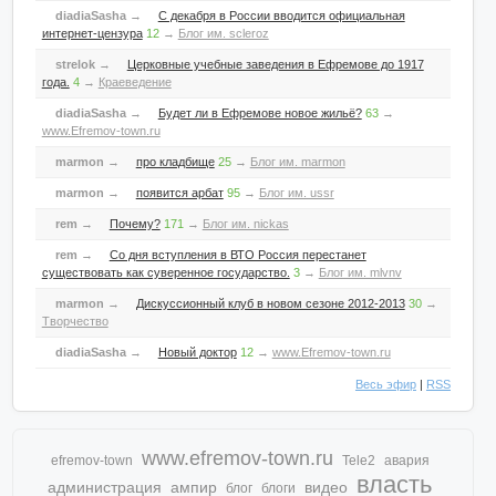
diadiaSasha
→
С декабря в России вводится официальная
интернет-цензура
12
→
Блог им. scleroz
strelok
→
Церковные учебные заведения в Ефремове до 1917
года.
4
→
Краеведение
diadiaSasha
→
Будет ли в Ефремове новое жильё?
63
→
www.Efremov-town.ru
marmon
→
про кладбище
25
→
Блог им. marmon
marmon
→
появится арбат
95
→
Блог им. ussr
rem
→
Почему?
171
→
Блог им. nickas
rem
→
Со дня вступления в ВТО Россия перестанет
существовать как суверенное государство.
3
→
Блог им. mlvnv
marmon
→
Дискуссионный клуб в новом сезоне 2012-2013
30
→
Творчество
diadiaSasha
→
Новый доктор
12
→
www.Efremov-town.ru
Весь эфир
|
RSS
www.efremov-town.ru
efremov-town
Tele2
авария
власть
администрация
ампир
видео
блог
блоги