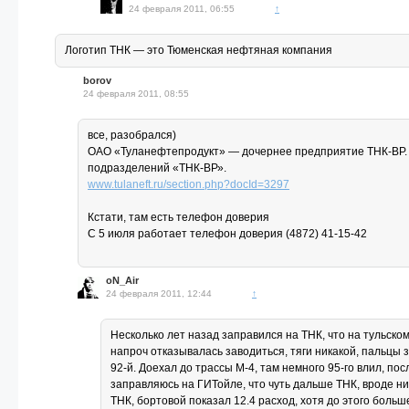
24 февраля 2011, 06:55
↑
Логотип ТНК — это Тюменская нефтяная компания
borov
24 февраля 2011, 08:55
все, разобрался)
ОАО «Туланефтепродукт» — дочернее предприятие ТНК-ВР. 
подразделений «ТНК-ВР».
www.tulaneft.ru/section.php?docId=3297
Кстати, там есть телефон доверия
С 5 июля работает телефон доверия (4872) 41-15-42
oN_Air
24 февраля 2011, 12:44
↑
Несколько лет назад заправился на ТНК, что на тульск
напроч отказывалась заводиться, тяги никакой, пальцы з
92-й. Доехал до трассы М-4, там немного 95-го влил, п
заправляюсь на ГИТойле, что чуть дальше ТНК, вроде ни
ТНК, бортовой показал 12.4 расход, хотя до этого больш