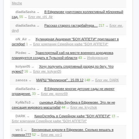
Meche
diadiaSasha
→
В Ефремове уничтожен коллективный яблоневый
сад.
55
→
Блог им. oN_Air
diadiaSasha
→
Рассказ старого гастарбайтера....
217
→
Блог им.
deyli
oN_Air
→
Кулинарная Академия "БОН АППЕТИ" приглашает в
октябре!
1
→
Блог компании Семейное кафе "БОН АППЕТИ"
Pizdec
→
Транспортный хаб на месте военного аэродрома
планируется создать в Тульской области
43
→
Информация
kolyan05
→
Хочу получить спортивный разряд по бегу. Что
нужно?
16
→
Блог им. kolyan05
zanoza
→
МАРШ "Миллионов"...15.09.12
148
→
Блог им. DARK
diadiaSasha
→
В Ефремове многие детские сады не имеют
ограждение.
33
→
Блог им. gorez69
KyMaTo3
→
сыновья Дэйва Брубека в Ефремове. Это ли не
сенсация мирового масштаба!
44
→
Блог им. krychok
DARK
→
КиноОктябрь в Семейном кафе "БОН АППЕТИ"
13
→
Блог компании Семейное кафе "БОН АППЕТИ"
vo-1
→
Бензиновые короли в Ефремове. Сколько вешать в
граммах???
52
→
Блог им. vo-1