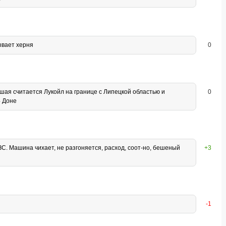
ывает херня
0
чшая считается Лукойл на границе с Липецкой областью и
0
4 Доне
. Машина чихает, не разгоняется, расход, соот-но, бешеный
+3
-1