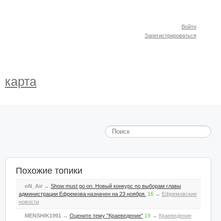
Войти
Зарегистрироваться
карта
Похожие топики
oN_Air
→
Show must go on. Новый конкурс по выборам главы
администрации Ефремова назначен на 23 ноября.
16
→
Ефремовские
новости
MENSHIK1991
→
Оцените тему "Краеведение"
19
→
Краеведение