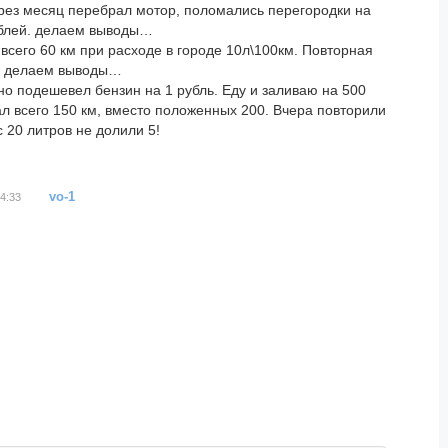
через месяц перебрал мотор, поломались перегородки на
ублей. делаем выводы…
 всего 60 км при расходе в городе 10л\100км. Повторная
у. делаем выводы…
но подешевел бензин на 1 рубль. Еду и заливаю на 500
хал всего 150 км, вместо положенных 200. Вчера повторили
с 20 литров не долили 5!
vo-1
4:33