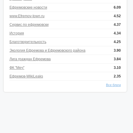
Ефремовские новости
6.09
www.Efremov-town.ru
4.52
Сервис по ефремовски
4.37
История
4.34
Благотворительность
4.25
Экология Ефремова и Ефремовского района
3.90
Лига граждан Ефремова
3.84
ФК "Меч"
3.10
Ефремов-WikiLeaks
2.35
Все блоги