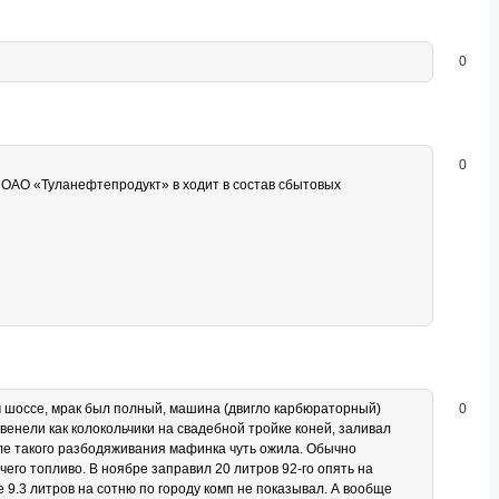
0
0
ОАО «Туланефтепродукт» в ходит в состав сбытовых
ом шоссе, мрак был полный, машина (двигло карбюраторный)
0
венели как колокольчики на свадебной тройке коней, заливал
осле такого разбодяживания мафинка чуть ожила. Обычно
чего топливо. В ноябре заправил 20 литров 92-го опять на
е 9.3 литров на сотню по городу комп не показывал. А вообще