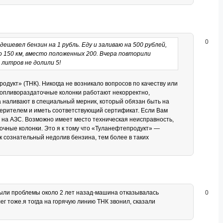
0
дешевел бензин на 1 рубль. Еду и заливаю на 500 рублей,
 150 км, вместо положенных 200. Вчера повторили
 литров не долили 5!
дукт» (ТНК). Никогда не возникало вопросов по качеству или
о топливораздаточные колонки работают некорректно,
а наливают в специальный мерник, который обязан быть на
ерителем и иметь соответствующий сертификат. Если Вам
ь на АЗС. Возможно имеет место техническая неисправность,
чные колонки. Это я к тому что «Туланефтепродукт» —
к сознательный недолив бензина, тем более в таких
 были проблемы около 2 лет назад-машина отказывалась
0
ег тоже.я тогда на горячую линию ТНК звонил, сказали