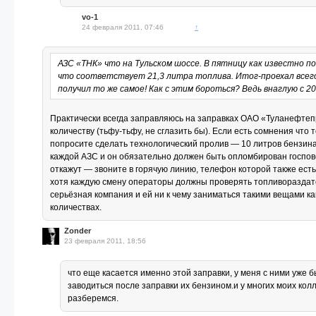
vo-1
24 февраля 2011, 07:46
↑
АЗС «ТНК» что на Тульском шоссе. В пятницу как известно по
что соответствует 21,3 литра топлива. Итог-проехал всего
получил то же самое! Как с этим бороться? Ведь внаглую с 20
Практически всегда заправляюсь на заправках ОАО «Туланефтепро
количеству (тьфу-тьфу, не сглазить бы). Если есть сомнения чт
попросите сделать технологический пролив — 10 литров бензин
каждой АЗС и он обязательно должен быть опломбирован госпов
откажут — звоните в горячую линию, телефон которой также ест
хотя каждую смену операторы должны проверять топливораздато
серьёзная компания и ей ни к чему заниматься такими вещами ка
количествах.
Zonder
23 февраля 2011, 18:56
что еще касается именно этой заправки, у меня с ними уже
заводиться после заправки их бензином.и у многих моих колл
разберемся.