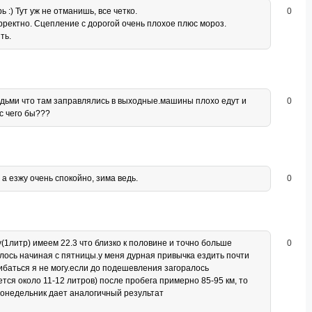
 :) Тут уж не отманишь, все четко.
0
рректно. Сцепление с дорогой очень плохое плюс мороз.
ть.
юдьми что там заправлялись в выходные.машины плохо едут и
0
с чего бы???
 а езжу очень спокойно, зима ведь.
0
ку(1литр) имеем 22.3 что близко к половине и точно больше
0
алось начиная с пятницы.у меня дурная привычка ездить почти
ошибаться я не могу.если до подешевления загоралось
тся около 11-12 литров) после пробега примерно 85-95 км, то
 понедельник дает аналогичный результат