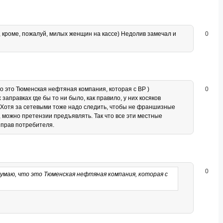
, кроме, пожалуй, милых женщин на кассе) Недолив замечал и
0
о это Тюменская нефтяная компания, которая с BP )
0
аправках где бы то ни было, как правило, у них косяков
. Хотя за сетевыми тоже надо следить, чтобы не франшизные
, можно претензии предъявлять. Так что все эти местные
 прав потребителя.
0
думаю, что это Тюменская нефтяная компания, которая с