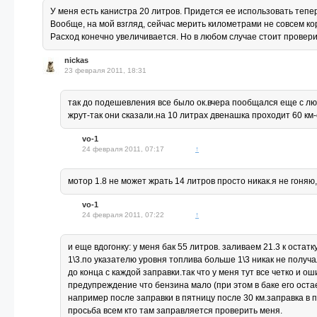
У меня есть канистра 20 литров. Придется ее использовать теперь
Вообще, на мой взгляд, сейчас мерить километрами не совсем ко
Расход конечно увеличивается. Но в любом случае стоит провери
nickas
23 февраля 2011, 18:31
так до подешевления все было ок.вчера пообщался еще с л
жрут-так они сказали.на 10 литрах двенашка проходит 60 км-
vo-1
24 февраля 2011, 07:17
↑
мотор 1.8 не может жрать 14 литров просто никак.я не гоняю,
vo-1
24 февраля 2011, 07:22
↑
и еще вдогонку: у меня бак 55 литров. заливаем 21.3 к остат
1\3.по указателю уровня топлива больше 1\3 никак не получ
до конца с каждой заправки.так что у меня тут все четко и 
предупреждение что бензина мало (при этом в баке его остае
например после заправки в пятницу после 30 км.заправка в
просьба всем кто там заправляется проверить меня.