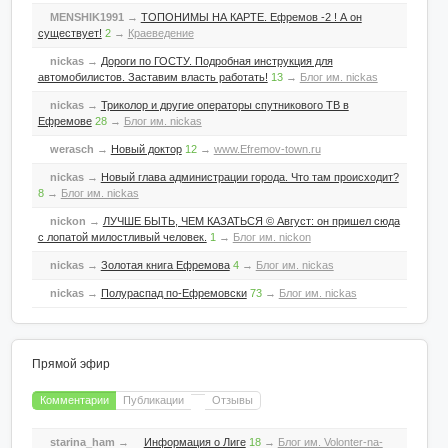
MENSHIK1991
→
ТОПОНИМЫ НА КАРТЕ. Ефремов -2 ! А он
существует!
2
→
Краеведение
nickas
→
Дороги по ГОСТУ. Подробная инструкция для
автомобилистов. Заставим власть работать!
13
→
Блог им. nickas
nickas
→
Триколор и другие операторы спутникового ТВ в
Ефремове
28
→
Блог им. nickas
werasch
→
Новый доктор
12
→
www.Efremov-town.ru
nickas
→
Новый глава администрации города. Что там происходит?
8
→
Блог им. nickas
nickon
→
ЛУЧШЕ БЫТЬ, ЧЕМ КАЗАТЬСЯ © Август: он пришел сюда
с лопатой милостливый человек.
1
→
Блог им. nickon
nickas
→
Золотая книга Ефремова
4
→
Блог им. nickas
nickas
→
Полураспад по-Ефремовски
73
→
Блог им. nickas
Прямой эфир
Комментарии
Публикации
Отзывы
starina_ham
→
Информация о Лиге
18
→
Блог им. Volonter-na-