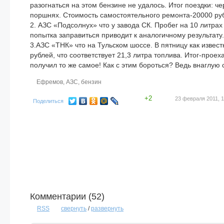
разогнаться на этом бензине не удалось. Итог поездки: 
поршнях. Стоимость самостоятельного ремонта-20000 р
2. АЗС «Подсолнух» что у завода СК. Пробег на 10 литрах
попытка заправиться приводит к аналогичному результат
3.АЗС «ТНК» что на Тульском шоссе. В пятницу как извест
рублей, что соответствует 21,3 литра топлива. Итог-прое
получил то же самое! Как с этим бороться? Ведь внаглую 
Ефремов
,
АЗС
,
бензин
+2
23 февраля 2011, 1
Поделиться
Комментарии (
52
)
RSS
свернуть
/
развернуть