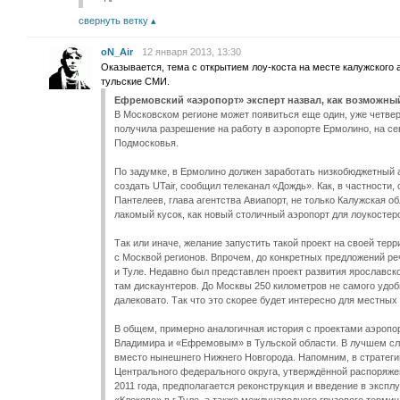
свернуть ветку
oN_Air
12 января 2013, 13:30
Оказывается, тема с открытием лоу-коста на месте калужского
тульские СМИ.
Ефремовский «аэропорт» эксперт назвал, как возможны
В Московском регионе может появиться еще один, уже четвер
получила разрешение на работу в аэропорте Ермолино, на се
Подмосковья.
По задумке, в Ермолино должен заработать низкобюджетный 
создать UTair, сообщил телеканал «Дождь». Как, в частности,
Пантелеев, глава агентства Авиапорт, не только Калужская о
лакомый кусок, как новый столичный аэропорт для лоукостер
Так или иначе, желание запустить такой проект на своей тер
с Москвой регионов. Впрочем, до конкретных предложений р
и Туле. Недавно был представлен проект развития ярославск
там дискаунтеров. До Москвы 250 километров не самого удоб
далековато. Так что это скорее будет интересно для местных
В общем, примерно аналогичная история с проектами аэропо
Владимира и «Ефремовым» в Тульской области. В лучшем сл
вместо нынешнего Нижнего Новгорода. Напомним, в стратеги
Центрального федерального округа, утверждённой распоряже
2011 года, предполагается реконструкция и введение в эксп