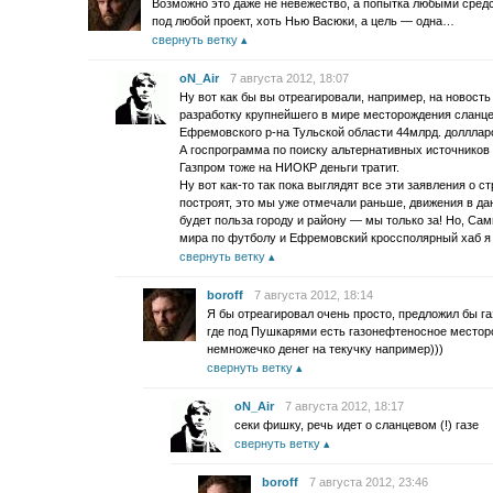
Возможно это даже не невежество, а попытка любыми сред
под любой проект, хоть Нью Васюки, а цель — одна…
свернуть ветку
oN_Air
7 августа 2012, 18:07
Ну вот как бы вы отреагировали, например, на новость
разработку крупнейшего в мире месторождения сланце
Ефремовского р-на Тульской области 44млрд. долллар
А госпрограмма по поиску альтернативных источников 
Газпром тоже на НИОКР деньги тратит.
Ну вот как-то так пока выглядят все эти заявления о ст
построят, это мы уже отмечали раньше, движения в да
будет польза городу и району — мы только за! Но, С
мира по футболу и Ефремовский кроссполярный хаб я
свернуть ветку
boroff
7 августа 2012, 18:14
Я бы отреагировал очень просто, предложил бы газ
где под Пушкарями есть газонефтеносное месторо
немножечко денег на текучку например)))
свернуть ветку
oN_Air
7 августа 2012, 18:17
секи фишку, речь идет о сланцевом (!) газе
свернуть ветку
boroff
7 августа 2012, 23:46