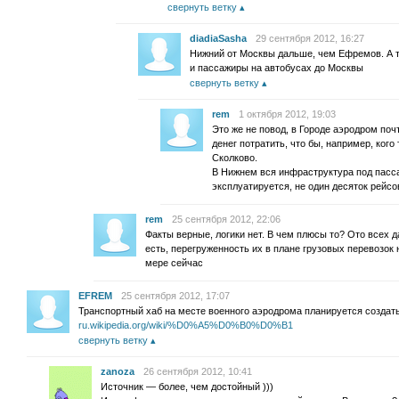
свернуть ветку
diadiaSasha
29 сентября 2012, 16:27
Нижний от Москвы дальше, чем Ефремов. А т
и пассажиры на автобусах до Москвы
свернуть ветку
rem
1 октября 2012, 19:03
Это же не повод, в Городе аэродром поч
денег потратить, что бы, например, кого
Сколково.
В Нижнем вся инфраструктура под пасс
эксплуатируется, не один десяток рейсо
rem
25 сентября 2012, 22:06
Факты верные, логики нет. В чем плюсы то? Ото всех 
есть, перегруженность их в плане грузовых перевозок 
мере сейчас
EFREM
25 сентября 2012, 17:07
Транспортный хаб на месте военного аэродрома планируется создать
ru.wikipedia.org/wiki/%D0%A5%D0%B0%D0%B1
свернуть ветку
zanoza
26 сентября 2012, 10:41
Источник — более, чем достойный )))