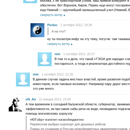
Москва, с её транспортным узлом, наш прямой конкурент в
обеспечен. Вот Воронеж, Киров, Пермь еще могут посоревно
еще Нижний — крупнейший промышленный узел (Нижний, Бо
свернуть ветку
Pizdec
1 октября 2012, 19:28
А на что?
ну ты посмотри инфу на эту тему, погугли. там таааакая
свернуть ветку
rem
1 октября 2012, 20:27
В том то и дело, что такой «ТЭОИ для народа» сл
постараться, а тогда и реализатора достойного по
rem
1 октября 2012, 21:35
В данном случае задача местных властей, кроме развития подоб
инвесторов, если таковые возникнут. Например пару дорог мес
это уже много.
oN_Air
11 января 2013, 23:00
А тем временем в соседней Калужской области, губернатор, занимаю
эффективности, ни про какие хабы речи не ведя, неожиданно подгата
помощь московскому аэроузлу
«ЮТэйр» взлетит низкобюджетно
Перевозчик выбрал аэропорт для дешевых рейсов
Планы по созданию в России низкобюджетных авиаперевозчиков,