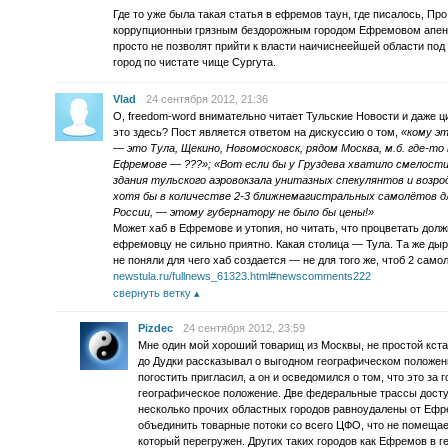
Где то уже была такая статья в ефремов таун, где писалось, Про
коррупционныи грязным бездорожным городом Ефремовом апенд
просто не позволят прийти к власти наичиснеейшей области по
город по чистате чище Сургута.
Vlad
24 сентября 2012, 21:36
О, freedom-word внимательно читает Тульские Новости и даже ц
это здесь? Пост является ответом на дискуссию о том,
«кому э
— это Тула, Щекино, Новомосковск, рядом Москва, м.б. где-то 
Ефремове — ???»; «Вот если бы у Груздева хватило смелости
здания тульского аэровокзала унитазных спекулянтов и возр
хотя бы в количестве 2-3 ближнемагистральных самолётов д
России, — этому губернатору не было бы цены!»
Может хаб в Ефремове и утопия, но читать, что процветать долж
ефремовцу не сильно приятно. Какая столица — Тула. Та же дыр
не поняли для чего хаб создается — не для того же, чтоб 2 само
newstula.ru/fullnews_61323.html#newscomments222
свернуть ветку
Pizdec
24 сентября 2012, 23:59
Мне один мой хороший товарищ из Москвы, не простой кстат
до Дудки рассказывал о выгодном географическом положен
погостить пригласил, а он и осведомился о том, что это за 
географическое положение. Две федеральные трассы досту
несколько прочих областных городов равноудалены от Ефр
объединить товарные потоки со всего ЦФО, что не помещае
который перегружен. Других таких городов как Ефремов в г