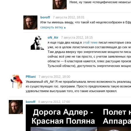
Неее, ну такие «специфические нюанс
boroff
7 августа 2012, 18:01
Или ты имеешь ввиду, что такой хаб нецелесообразен в Еф
свернуть ветку
oN_Air
7 августа 2012, 18:15
я еще года два назад в
этой теме
писал некоторые свои
уже, но в целом логистическая составляющая до сих м
Там дядька вверху про энергетические мощности писа
сейчас всё уже не так просто, с учетом заявленных пр
области — 6 кластеров кажется, плюс растущие произ
Тульской области), доступность энергетических мощно
PRiani
7 августа 2012, 18:00
Уважаемый oN_Air! Я не прорабатывала лично возможность реализаци
из существующих гос. программ. Просто предположила такую возмож
удовольствием выслушаю того, кто такие изыскания провел.
boroff
8 августа 2012, 17:00