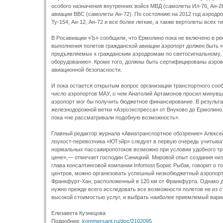
особого назначения внутренних войск МВД (самолеты Ил-76, Ан-26
авиации ВВС (самолеты Ан-72). По состоянию на 2012 год аэродр
Ту-154, Ан-12, Ан-72 и все более легкие, а также вертолеты всех т
В Росавиации «Ъ» сообщили, что Ермолино пока не включено в ре
выполнения полетов гражданской авиации аэропорт должен быть «
предъявляемых к гражданским аэродромам по светосигнальному,
оборудованию». Кроме того, должны быть сертифицированы аэров
авиационной безопасности.
И пока остается открытым вопрос организации транспортного соо
число аэропортов МАУ, о чем Анатолий Артамонов просил минув
аэропорт мог бы получить бюджетное финансирование. В результа
железнодорожной ветки «Аэроэкспресса» от Внуково до Ермолино.
пока «не рассматривали подобную возможность».
Главный редактор журнала «Авиатранспортное обозрение» Алексей
лоукост-перевозчика «ЮТэйр» следует в первую очередь учитыва
нормальных пассажиропотоков возможно при условии удобного тр
цене»,— отмечает господин Синицкий. Мировой опыт создания ни
глава консалтинговой компании Infomost Борис Рыбак, говорит о т
центров, можно организовать успешный низкобюджетный аэропорт
Франкфурт-Хан, расположенный в 120 км от Франкфурта. Однако д
нужно прежде всего исследовать все возможности полетов не из 
высокой стоимостью услуг, и выбрать наиболее приемлемый вари
Елизавета Кузнецова
Подробнее:
kommersant.ru/doc/2102095