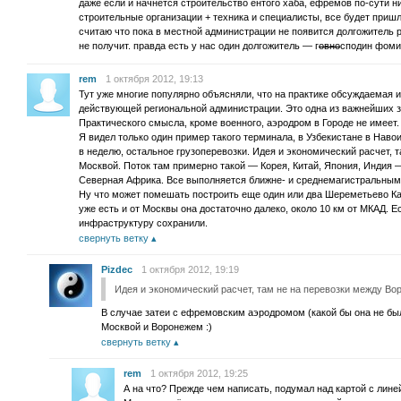
даже если и начнется строительство ентого хаба, ефремов по-сути ни
строительные организации + техника и специалисты, все будет пришл
считаю что пока в местной администрации не появится долгожитель 
не получит. правда есть у нас один долгожитель — г
овно
сподин фомин
rem
1 октября 2012, 19:13
Тут уже многие популярно объясняли, что на практике обсуждаемая 
действующей региональной администрации. Это одна из важнейших з
Практического смысла, кроме военного, аэродром в Городе не имеет.
Я видел только один пример такого терминала, в Узбекистане в Наво
в неделю, остальное грузоперевозки. Идея и экономический расчет, 
Москвой. Поток там примерно такой — Корея, Китай, Япония, Индия 
Северная Африка. Все выполняется ближне- и среднемагистральным
Ну что может помешать построить еще один или два Шереметьево Ка
уже есть и от Москвы она достаточно далеко, около 10 км от МКАД. 
инфраструктуру сохранили.
свернуть ветку
Pizdec
1 октября 2012, 19:19
Идея и экономический расчет, там не на перевозки между Во
В случае затеи с ефремовским аэродромом (какой бы она не был
Москвой и Воронежем :)
свернуть ветку
rem
1 октября 2012, 19:25
А на что? Прежде чем написать, подумал над картой с лине