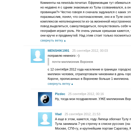
Комменты на newstula почитал. Ефремовцам тут обижаться 
но недавно я с одним знакомым из Тулы созванивался, а он
провинции?» Честно говоря я сначала задумался с каких это
поразмыслив, понял, что скотонаселение, оно и в Туле ско
комплексов неполноценности из-за жизненной неустроеннос
повод выделиться, самоутвердиться, почувствовать себя че
география играет роль. Не очень умным хрюшкам кажется, ч
они круче и продвинутей. Над этим стоит только посмеятьс
свернуть ветку
MENSHIK1991
25 сентября 2012, 00:03
поправлю немного :-)
почти миллионник Воронеж
с 12 сентября 2012 года население в границах городск
миллион человек, отрапортовали чиновники в день гор
Короче, прописанных в Воронеже больше 1 миллиона.
свернуть ветку
Pizdec
25 сентября 2012, 00:16
Ну, тогда мои поздравления. УЖЕ миллионник Ворон
Vlad
25 сентября 2012, 21:53
А еще в этом, кажется, году Липецк обогнал Тулу 
Тула занимала 7-ую строчку в списке русских (на
Москве, СПб-гу, и крупнейшим портам Саратову, 