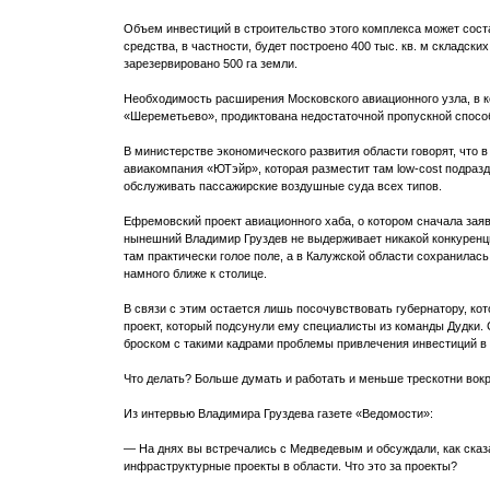
Объем инвестиций в строительство этого комплекса может соста
средства, в частности, будет построено 400 тыс. кв. м складск
зарезервировано 500 га земли.
Необходимость расширения Московского авиационного узла, в к
«Шереметьево», продиктована недостаточной пропускной способ
В министерстве экономического развития области говорят, что 
авиакомпания «ЮТэйр», которая разместит там low-cost подраз
обслуживать пассажирские воздушные суда всех типов.
Ефремовский проект авиационного хаба, о котором сначала зая
нынешний Владимир Груздев не выдерживает никакой конкуренци
там практически голое поле, а в Калужской области сохранилас
намного ближе к столице.
В связи с этим остается лишь посочувствовать губернатору, ко
проект, который подсунули ему специалисты из команды Дудки. 
броском с такими кадрами проблемы привлечения инвестиций в 
Что делать? Больше думать и работать и меньше трескотни вок
Из интервью Владимира Груздева газете «Ведомости»:
— На днях вы встречались с Медведевым и обсуждали, как сказ
инфраструктурные проекты в области. Что это за проекты?