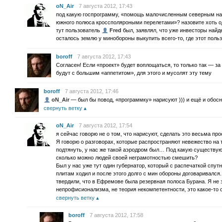
oN_Air
7 августа 2012, 17:43
под какую госпрограмму, «помощь малочисленным северным нар
южного полюса кроссполяроными перелетами»? назовите хоть 
тут пользователь
Fred
был, заявлял, что уже инвесторы найд
осталось землю у минобороны выкупить всего-то, где этот поль
boroff
7 августа 2012, 17:43
Согласен! Если «проект» будет воплощаться, то только так — за
будут с большим «аппетитом», для этого и мусолят эту тему
boroff
7 августа 2012, 17:46
oN_Air
— был бы повод, «программку» нарисуют ))) и ещё и обос
свернуть ветку
oN_Air
7 августа 2012, 17:54
я сейчас говорю не о том, что нарисуют, сделать это весьма про
Я говорю о разговорах, которые распространяют невежество на 
подтянуть, у нас же такой аэродром был… Под какую существу
сколько можно людей своей неграмотностью смешить?
Был у нас уже тут один губернатор, который с распечаткой спутн
плитам ходил и после этого долго с мин обороны договаривался
твердили, что в Ефремове была резервная полоса Бурана. Я не з
непрофисионализма, не теория некомпетентности, это какое-то 
свернуть ветку
boroff
7 августа 2012, 17:58