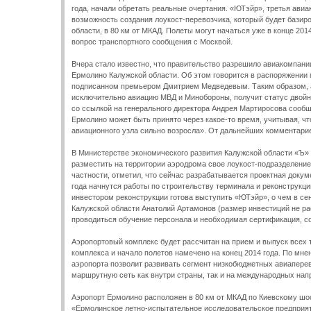
года, начали обретать реальные очертания. «ЮТэйр», третья ави
возможность создания лоукост-перевозчика, который будет базир
области, в 80 км от МКАД. Полеты могут начаться уже в конце 201
вопрос транспортного сообщения с Москвой.
Вчера стало известно, что правительство разрешило авиакомпани
Ермолино Калужской области. Об этом говорится в распоряжении п
подписанном премьером Дмитрием Медведевым. Таким образом, 
исключительно авиацию МВД и Минобороны, получит статус двойн
со ссылкой на генерального директора Андрея Мартиросова сообщ
Ермолино может быть принято через какое-то время, учитывая, чт
авиационного узла сильно возросла». От дальнейших комментарие
В Министерстве экономического развития Калужской области «Ъ»
разместить на территории аэродрома свое лоукост-подразделение
частности, отметил, что сейчас разрабатывается проектная докум
года начнутся работы по строительству терминала и реконструкц
инвестором реконструкции готова выступить «ЮТэйр», о чем в се
Калужской области Анатолий Артамонов (размер инвестиций не ра
проводиться обучение персонала и необходимая сертификация, с
Аэропортовый комплекс будет рассчитан на прием и выпуск всех
комплекса и начало полетов намечено на конец 2014 года. По мне
аэропорта позволит развивать сегмент низкобюджетных авиаперев
маршрутную сеть как внутри страны, так и на международных нап
Аэропорт Ермолино расположен в 80 км от МКАД по Киевскому ш
«Ермолинское летно-испытательное исследовательское предприят