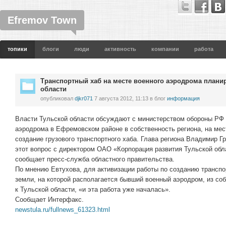
Efremov Town
топики
блоги
люди
активность
компании
работа
Транспортный хаб на месте военного аэродрома планир
области
опубликовал
djkr071
7 августа 2012, 11:13
в блог
информация
Власти Тульской области обсуждают с министерством обороны РФ 
аэродрома в Ефремовском районе в собственность региона, на мес
создание грузового транспортного хаба. Глава региона Владимир Г
этот вопрос с директором ОАО «Корпорация развития Тульской об
сообщает пресс-служба областного правительства.
По мнению Евтухова, для активизации работы по созданию транспо
земли, на которой располагается бывший военный аэродром, из со
к Тульской области, «и эта работа уже началась».
Сообщает Интерфакс.
newstula.ru/fullnews_61323.html