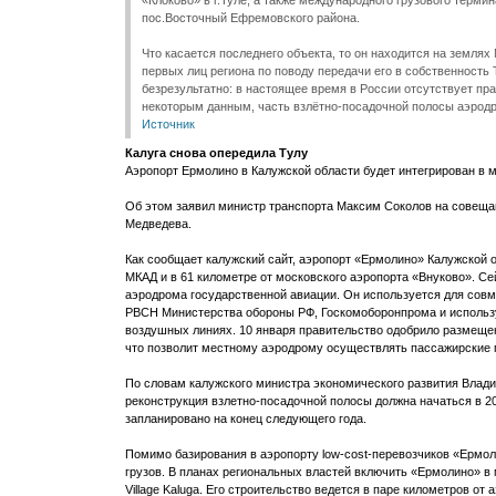
«Клоково» в г.Туле, а также международного грузового терми
пос.Восточный Ефремовского района.
Что касается последнего объекта, то он находится на земля
первых лиц региона по поводу передачи его в собственность
безрезультатно: в настоящее время в России отсутствует пра
некоторым данным, часть взлётно-посадочной полосы аэрод
Источник
Калуга снова опередила Тулу
Аэропорт Ермолино в Калужской области будет интегрирован в 
Об этом заявил министр транспорта Максим Соколов на совеща
Медведева.
Как сообщает калужский сайт, аэропорт «Ермолино» Калужской о
МКАД и в 61 километре от московского аэропорта «Внуково». С
аэродрома государственной авиации. Он используется для совм
РВСН Министерства обороны РФ, Госкомоборонпрома и использу
воздушных линиях. 10 января правительство одобрило размещ
что позволит местному аэродрому осуществлять пассажирские 
По словам калужского министра экономического развития Влади
реконструкция взлетно-посадочной полосы должна начаться в 20
запланировано на конец следующего года.
Помимо базирования в аэропорту low-cost-перевозчиков «Ермол
грузов. В планах региональных властей включить «Ермолино» в 
Village Kaluga. Его строительство ведется в паре километров от 