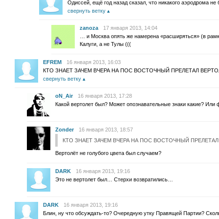
Одиссей, ещё год назад сказал, что никакого аэродрома не б
свернуть ветку
zanoza
17 января 2013, 14:04
… и Москва опять же намерена «расширяться» (в рамк
Калуги, а не Тулы (((
EFREM
16 января 2013, 16:03
КТО ЗНАЕТ ЗАЧЕМ ВЧЕРА НА ПОС ВОСТОЧНЫЙ ПРЕЛЕТАЛ ВЕРТО
свернуть ветку
oN_Air
16 января 2013, 17:28
Какой вертолет был? Может опознавательные знаки какие? Или
Zonder
16 января 2013, 18:57
КТО ЗНАЕТ ЗАЧЕМ ВЧЕРА НА ПОС ВОСТОЧНЫЙ ПРЕЛЕТАЛ
Вертолёт не голубого цвета был случаем?
DARK
16 января 2013, 19:16
Это не вертолет был… Стерхи возвратились…
DARK
16 января 2013, 19:16
Блин, ну что обсуждать-то? Очередную утку Правящей Партии? Сколь