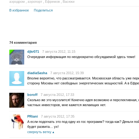
аэродром
,
аэропорт
,
Ефремов
,
Васюки
В избранное
Поделиться
74
комментария
djkr071
7 августа 2012, 11:15
Очередная информация по неоднократно обсуждаемой здесь теме!
diadiaSasha
7 августа 2012, 15:39
Вполне вероятно, что рассматривается. Москвоская область уже пере
сторону Москвы нет свободных энергетических мощностей. А в Ефре
boroff
7 августа 2012, 17:33
Сколько же это мусолится! Конечно идея возможно и перспективная, 
частных инвесторов, мне кажется желающих нет.
PRiani
7 августа 2012, 17:35
А если подогнать это под одну из гос программ? тогда как? Деньги по
будет развита… ух!
свернуть ветку