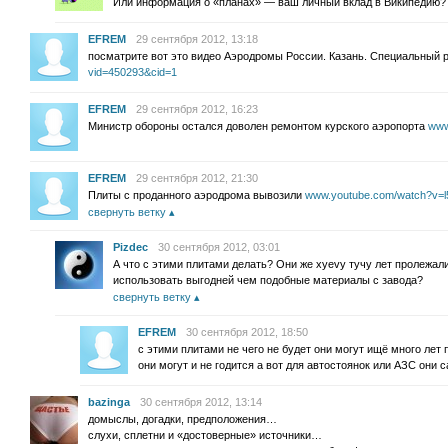
Или информация о «планах» — ваш личный вклад в Википедию? 
EFREM
29 сентября 2012, 13:18
посматрите вот это видео Аэродромы России. Казань. Специальный 
vid=450293&cid=1
EFREM
29 сентября 2012, 16:23
Министр обороны остался доволен ремонтом курского аэропорта
www
EFREM
29 сентября 2012, 21:30
Плиты с проданного аэродрома вывозили
www.youtube.com/watch?v
свернуть ветку
Pizdec
30 сентября 2012, 03:01
А что с этими плитами делать? Они же хуеvу тучу лет пролежал
использовать выгодней чем подобные материалы с завода?
свернуть ветку
EFREM
30 сентября 2012, 18:50
с этими плитами не чего не будет они могут ищё много лет
они могут и не годится а вот для автостоянок или АЗС они 
bazinga
30 сентября 2012, 13:14
домыслы, догадки, предположения…
слухи, сплетни и «достоверные» источники…