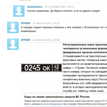
diadiaSasha
22 сентября 2012, 19:21
Глупое сравнение. До Марса полетит, а не по дороге поедет.
EFREM
11 августа 2012, 14:51
в городке ездиют машины военные у них номера с 40 регионом что эт
инжинерные
EFREM
11 августа 2012, 15:00