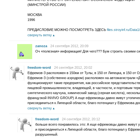
(МИНСТРОЙ РОССИИ)
МОСКВА
1996
ПРЕДИСЛОВИЕ МОЖНО ПОСМОТРЕТЬ ЗДЕСЬ
files.stroyinf.ru/Data1
свернуть ветку
zanoza
24 сентября 2012, 20:09
Оч «полезная» информация! Для чего??? Бум строить своими с
freedom-word
24 сентября 2012, 20:02
Ефремов-3 расположен в 150км от Тулы, в 150 от Липецка, в 150 от О
Ефремов-3 (собственно аэродром) расположен на автомагистрали «До
функционируют такие предприятия, как российское представительст
пищевой промышленности, владеющей, в частности, и портовым терм
синтетического каучука, химический завод (серная кислота), нескол
французкой INVIVO GROUP) А еще ефремовцы давно живут утопическ
присоединиться к Липецкой области, благо потенциал у Ефремова до
свернуть ветку
freedom-word
24 сентября 2012, 20:12
больше всего понравилось это: А еще ефремовцы давно живут у
и присоединиться к Липецкой области, благо потенциал у Ефрем
разрушенный.