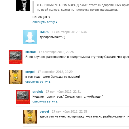
Я СЛЫШАЛ ЧТО НА АЭРОДРОМЕ стоят 15 здоровенных армейс
по всей полосе, краны потихонечку грузят на машины.
Сенсация :)
свернуть ветку
DARK
17 сентября 2012, 16:46
Доворовывают?;)
strelok
17 сентября 2012, 22:25
Я, по случаю, разговаривал с солдатами на эту тему.Сказали что дол
cergei
17 сентября 2012, 22:29
в том году также было.долго ломают!
свернуть ветку
strelok
17 сентября 2012, 22:31
Куда им торопиться." Солдат спит служба идет"
свернуть ветку
cergei
17 сентября 2012, 22:35
здесь это не уместно.прикажут—за месяц разберут.значит 