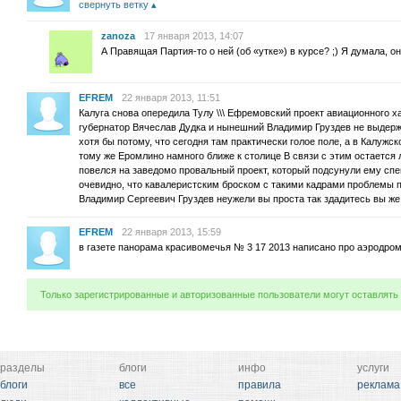
свернуть ветку
zanoza
17 января 2013, 14:07
А Правящая Партия-то о ней (об «утке») в курсе? ;) Я думала, о
EFREM
22 января 2013, 11:51
Калуга снова опередила Тулу \\\ Ефремовский проект авиационного х
губернатор Вячеслав Дудка и нынешний Владимир Груздев не выдерж
хотя бы потому, что сегодня там практически голое поле, а в Калужс
тому же Еромлино намного ближе к столице В связи с этим остается
повелся на заведомо провальный проект, который подсунули ему сп
очевидно, что кавалеристским броском с такими кадрами проблемы 
Владимир Сергеевич Груздев неужели вы проста так здадитесь вы 
EFREM
22 января 2013, 15:59
в газете панорама красивомечья № 3 17 2013 написано про аэрод
Только зарегистрированные и авторизованные пользователи могут оставлять
разделы
блоги
инфо
услуги
блоги
все
правила
реклама