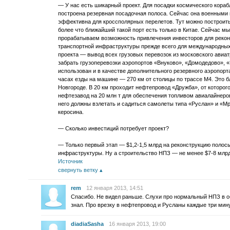
— У нас есть шикарный проект. Для посадки космического кора
построена резервная посадочная полоса. Сейчас она военными н
эффективна для кроссполярных перелетов. Тут можно построить
более что ближайший такой порт есть только в Китае. Сейчас 
прорабатываем возможность привлечения инвесторов для рекон
транспортной инфраструктуры прежде всего для международных
проекта — вывод всех грузовых перевозок из московского авиа
забрать грузоперевозки аэропортов «Внуково», «Домодедово», 
использован и в качестве дополнительного резервного аэропорта
часах езды на машине — 270 км от столицы по трассе М4. Это б
Новгороде. В 20 км проходит нефтепровод «Дружба», от которог
нефтезавод на 20 млн т для обеспечения топливом авиалайнеро
него должны взлетать и садиться самолеты типа «Руслан» и «Мр
керосина.
— Сколько инвестиций потребует проект?
— Только первый этап — $1,2-1,5 млрд на реконструкцию полос
инфраструктуры. Ну а строительство НПЗ — не менее $7-8 млрд
Источник
свернуть ветку
rem
12 января 2013, 14:51
Спасибо. Не видел раньше. Слухи про нормальный НПЗ в об
знал. Про врезку в нефтепровод и Русланы каждые три мин
diadiaSasha
16 января 2013, 19:00