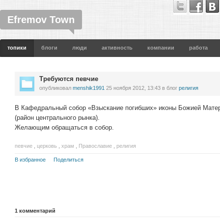
Efremov Town
топики
блоги
люди
активность
компании
работа
Требуются певчие
опубликовал
menshik1991
25 ноября 2012, 13:43
в блог
религия
В Кафедральный собор «Взыскание погибших» иконы Божией Матер
(район центрального рынка).
Желающим обращаться в собор.
певчие
,
церковь
,
храм
,
Православие
,
религия
В избранное
Поделиться
1
комментарий