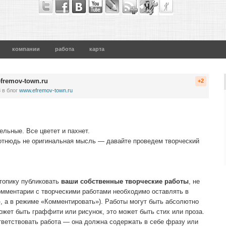
компании
работа
карта
fremov-town.ru
+2
8
в блог
www.efremov-town.ru
ельные. Все цветет и пахнет.
, отнюдь не оригинальная мысль — давайте проведем творческий
топику публиковать
ваши собственные творческие работы
, не
омментарии с творческими работами необходимо оставлять в
», а в режиме «Комментировать»). Работы могут быть абсолютно
жет быть граффити или рисунок, это может быть стих или проза.
тветствовать работа — она должна содержать в себе фразу или