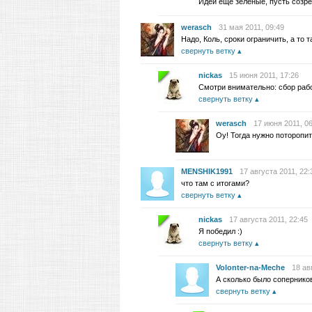
Идеи ещё зелёные, пусть созре
werasch
31 мая 2011, 09:49
Надо, Коль, сроки ограничить, а то 
свернуть ветку
nickas
15 июня 2011, 17:26
Смотри внимательно: сбор работ
свернуть ветку
werasch
17 июня 2011, 0
Оу! Тогда нужно поторопит
MENSHIK1991
17 августа 2011, 22:
что там с итогами?
свернуть ветку
nickas
17 августа 2011, 22:45
Я победил :)
свернуть ветку
Volonter-na-Meche
18 ав
А сколько было сопернико
свернуть ветку