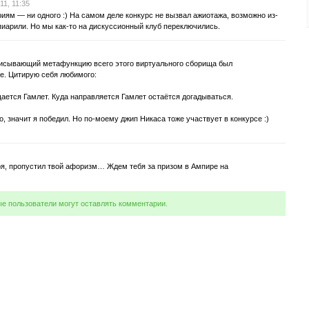
11, 11:35
иям — ни одного :) На самом деле конкурс не вызвал ажиотажа, возможно из-
о пиарили. Но мы как-то на дискуссионный клуб переключились.
исывающий метафункцию всего этого виртуального сборища был
се. Цитирую себя любимого:
щается Гамлет. Куда направляется Гамлет остаётся догадываться.
, значит я победил. Но по-моему джип Никаса тоже участвует в конкурсе :)
оря, пропустил твой афоризм… Ждем тебя за призом в Ампире на
ые пользователи могут оставлять комментарии.