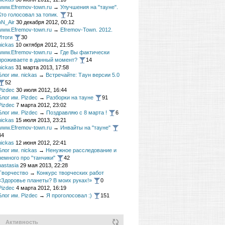
www.Efremov-town.ru
→
Улучшения на "тауне".
Кто голосовал за топик.
71
oN_Air
30 декабря 2012, 00:12
www.Efremov-town.ru
→
Efremov-Town. 2012.
Итоги
30
nickas
10 октября 2012, 21:55
www.Efremov-town.ru
→
Где Вы фактически
проживаете в данный момент?
14
nickas
31 марта 2013, 17:58
Блог им. nickas
→
Встречайте: Таун версии 5.0
52
Pizdec
30 июля 2012, 16:44
Блог им. Pizdec
→
Разборки на тауне
91
Pizdec
7 марта 2012, 23:02
Блог им. Pizdec
→
Поздравляю с 8 марта !
6
nickas
15 июля 2013, 23:21
www.Efremov-town.ru
→
Инвайты на "тауне"
44
nickas
12 июня 2012, 22:41
Блог им. nickas
→
Ненужное расследование и
немного про "танчики"
42
nastasia
29 мая 2013, 22:28
Творчество
→
Конкурс творческих работ
«Здоровье планеты? В моих руках!»
0
Pizdec
4 марта 2012, 16:19
Блог им. Pizdec
→
Я проголосовал :)
151
Активность