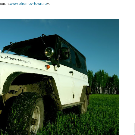
ов: «
www.efremov-town.ru
».