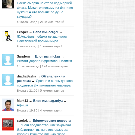
После смерча не стало над мэрией
флага. Может он никому на фиг и не
нужен? А что больше по душе
таунцам?
6 часов назад
|
21 комментарий
Leoper
→
Блог им. cergei
→
Ж.Алфёров : обама не заслужил
Нобелевской премии мира
9 часов назад
|
1 комментарий
Sandem
→
Блог им. nickas
→
Ремонт дорог в Ефремове. Позитив.
10 часов назад
|
124 комментария
diadiaSasha
→
Объявления и
реклама
→
Срочно и очень дешево
продается 2-х комнатная квартира
Вчера в 21:06
|
5 комментариев
Mark13
→
Блог им. saganiya
→
Афиша
Вчера в 19:35
|
4 комментария
strelok
→
Ефремовские новости
→
"Ваш предшественник закрывал
библиотеки, вы взялись сразу за
музей".Открытое письмо главе