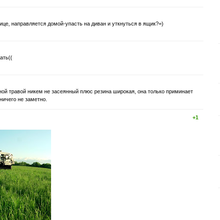
це, направляется домой-упасть на диван и уткнуться в ящик?=)
ать((
ной травой никем не засеянный плюс резина широкая, она только приминает
ничего не заметно.
+1