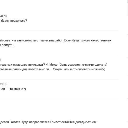
n.ru.
х будет несколько?
й совет» в зависимости от качества работ. Если будет много качественных
е обидеть.
8
ательных символов великоват? =) Может быть условия по-мягче сделать)
ерьёзные рамки для полёта мысли… Сокращать и стилизовать можно?=)
19:06
ься — то можно :)
щается Гамлет. Куда направляется Гамлет остаётся догадываться.