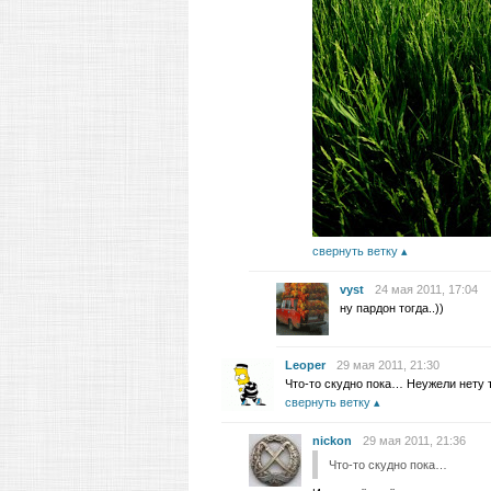
свернуть ветку
vyst
24 мая 2011, 17:04
ну пардон тогда..))
Leoper
29 мая 2011, 21:30
Что-то скудно пока… Неужели нету т
свернуть ветку
nickon
29 мая 2011, 21:36
Что-то скудно пока…