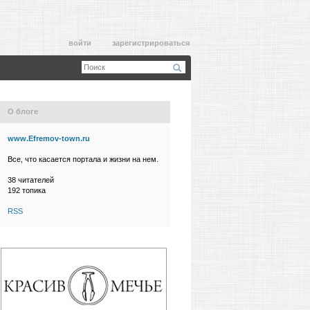
войти
зарегистрироваться
О блоге
www.Efremov-town.ru
Все, что касается портала и жизни на нем.
38
читателей
192 топика
RSS