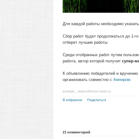
Для каждой работы необходимо указать
Сбор работ будет продолжаться до 1-го
отберет лучшие работы.
Среди отобранных работ путем пользов
работа, автор которой получит
супер-м
К объявлению победителей и вручению 
организовать совместно с
Ампиром
.
конкурс
,
www.efremov-town.ru
В избранное
Поделиться
21
комментарий