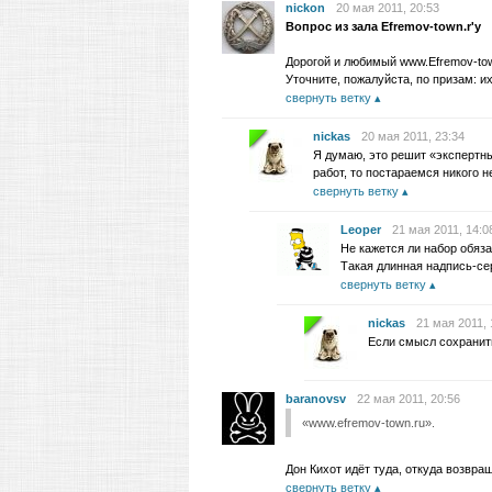
nickon
20 мая 2011, 20:53
Вопрос из зала Efremov-town.r'у
Дорогой и любимый www.Efremov-tow
Уточните, пожалуйста, по призам: и
свернуть ветку
nickas
20 мая 2011, 23:34
Я думаю, это решит «экспертны
работ, то постараемся никого н
свернуть ветку
Leoper
21 мая 2011, 14:0
Не кажется ли набор обяз
Такая длинная надпись-с
свернуть ветку
nickas
21 мая 2011, 
Если смысл сохранит
baranovsv
22 мая 2011, 20:56
«www.efremov-town.ru».
Дон Кихот идёт туда, откуда возвра
свернуть ветку