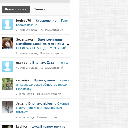
Комментарии
Топики
borisov76
→
Краеведение
→
Герои
Красивомечья
28 минут назад
|
23 комментария
Sozertcayu
→
Блог компании
Семейное кафе "БОН АППЕТИ"
→
ПОЗДРАВЛЯЕМ С ДНЕМ ЗНАНИЙ!
38 минут назад
|
9 комментариев
uxonos
→
Блог им. Zzzz
→
Фонтан
49 минут назад
|
31 комментарий
saganiya
→
Краеведение
→
нужно
ли краеведческое общество городу
Ефремову?
2 часа назад
|
40 комментариев
Jetta
→
Блог им. nickas
→
Снова в
школу. "Что день грядущий нам
готовит".
4 часа назад
|
1 комментарий
koshka
→
www.Efremov-town.ru
→