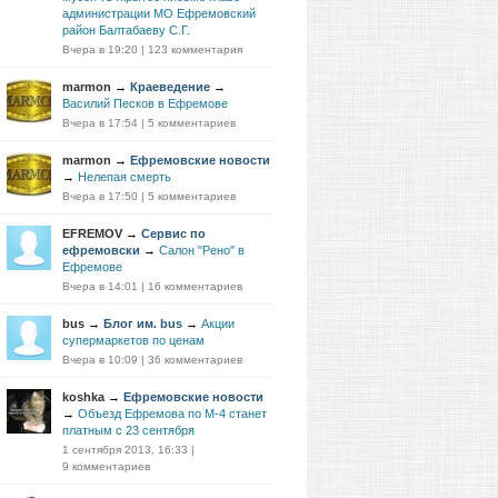
администрации МО Ефремовский
район Балтабаеву С.Г.
Вчера в 19:20
|
123 комментария
marmon
→
Краеведение
→
Василий Песков в Ефремове
Вчера в 17:54
|
5 комментариев
marmon
→
Ефремовские новости
→
Нелепая смерть
Вчера в 17:50
|
5 комментариев
EFREMOV
→
Сервис по
ефремовски
→
Салон "Рено" в
Ефремове
Вчера в 14:01
|
16 комментариев
bus
→
Блог им. bus
→
Акции
супермаркетов по ценам
Вчера в 10:09
|
36 комментариев
koshka
→
Ефремовские новости
→
Объезд Ефремова по М-4 станет
платным с 23 сентября
1 сентября 2013, 16:33
|
9 комментариев