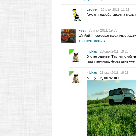
Leoper
23 мая 2011, 12:12
Гамлет подрабатывал на мельни
vyst
23 мая 2011, 19:03
айяйяй!!! нехорошо на озимые заезж
свернуть ветку
nickas
23 мая 2011, 19:23
Это не озимые. Там луг с обыч
траву немного. Через день уже 
nickas
23 мая 2011, 19:25
Вот тут видно лучше: