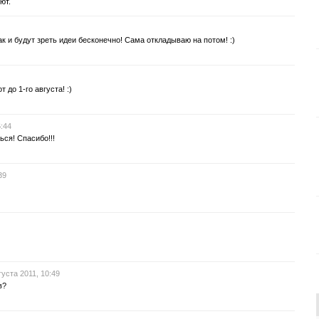
ют.
так и будут зреть идеи бесконечно! Сама откладываю на потом! :)
 до 1-го августа! :)
6:44
ься! Спасибо!!!
39
густа 2011, 10:49
в?