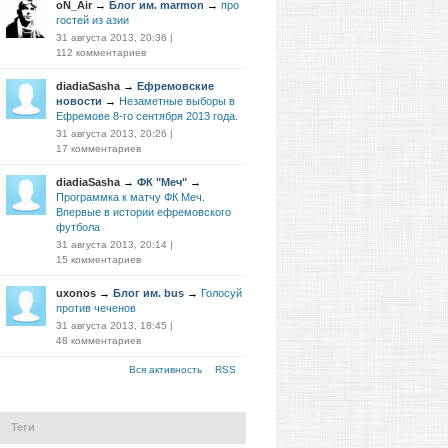
oN_Air
→
Блог им. marmon
→
про
гостей из азии
31 августа 2013, 20:36
|
112 комментариев
diadiaSasha
→
Ефремовские
новости
→
Незаметные выборы в
Ефремове 8-го сентября 2013 года.
31 августа 2013, 20:26
|
17 комментариев
diadiaSasha
→
ФК "Меч"
→
Программка к матчу ФК Меч.
Впервые в истории ефремовского
футбола
31 августа 2013, 20:14
|
15 комментариев
uxonos
→
Блог им. bus
→
Голосуй
против чеченов
31 августа 2013, 18:45
|
48 комментариев
Вся активность
RSS
Теги