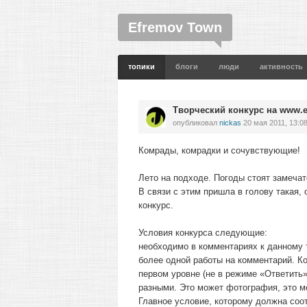
Efremov Town
топики
блоги
люди
активность
Творческий конкурс на www.e
опубликовал
nickas
20 мая 2011, 13:0
Комрады, комрадки и сочувствующие!
Лето на подходе. Погоды стоят замечат
В связи с этим пришла в голову такая
конкурс.
Условия конкурса следующие:
необходимо в комментариях к данному 
более одной работы на комментарий. К
первом уровне (не в режиме «Ответить
разными. Это может фотография, это мо
Главное условие, которому должна соо