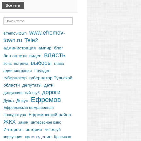
Все теги
www.efremov-
efremov-town
town.ru
Tele2
администрация
ампир
блог
власть
бон аппети
видео
выборы
вонь
встреча
глава
Груздев
администрации
губернатор
губернатор Тульской
области
депутаты
дети
дороги
дискуссионный клуб
Ефремов
Дякун
Дудка
Ефремовская межрайонная
Ефремовский район
прокуратура
ЖКХ
закон
интересное кино
Интернет
история
киноклуб
краеведение
коррупция
Красивая