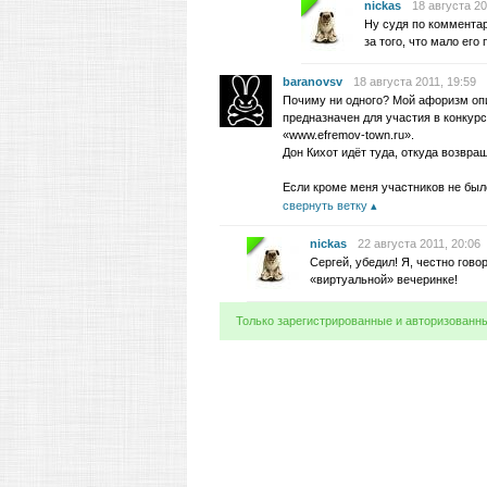
nickas
18 августа 20
Ну судя по комментар
за того, что мало ег
baranovsv
18 августа 2011, 19:59
Почиму ни одного? Мой афоризм оп
предназначен для участия в конкур
«www.efremov-town.ru».
Дон Кихот идёт туда, откуда возвра
Если кроме меня участников не было
свернуть ветку
nickas
22 августа 2011, 20:06
Сергей, убедил! Я, честно гов
«виртуальной» вечеринке!
Только зарегистрированные и авторизованн