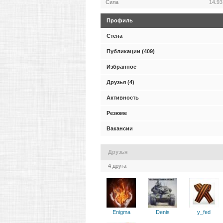
Сила
14.93
Профиль
Стена
Публикации (409)
Избранное
Друзья (4)
Активность
Резюме
Вакансии
Друзья
4 друга
Enigma
Denis
y_fed