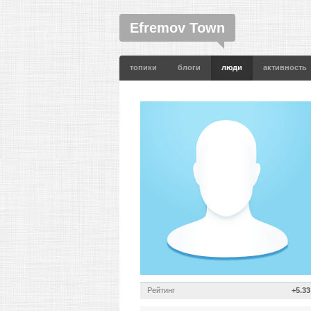
Efremov Town
топики
блоги
люди
активность
Рейтинг
+5.33