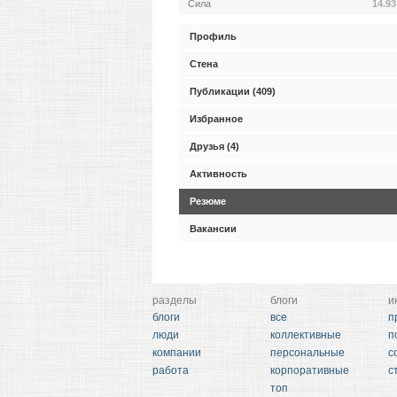
Сила
14.93
Профиль
Стена
Публикации (409)
Избранное
Друзья (4)
Активность
Резюме
Вакансии
разделы
блоги
и
блоги
все
п
люди
коллективные
п
компании
персональные
с
работа
корпоративные
с
топ