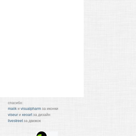
спасибо:
maiik
и
visualpharm
за иконки
viseur
и
xeoart
за дизайн
livestreet
за движок