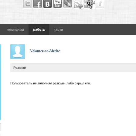
компании
работа
карта
Volonter-na-Meche
Резюме
Пользователь не заполнял резюме, либо скрыл его.