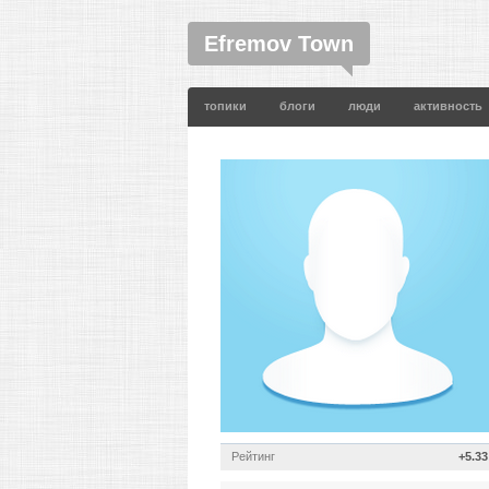
Efremov Town
топики
блоги
люди
активность
Рейтинг
+5.33