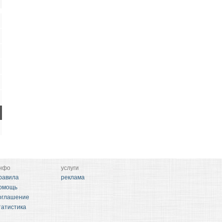
нфо
услуги
равила
реклама
омощь
оглашение
татистика