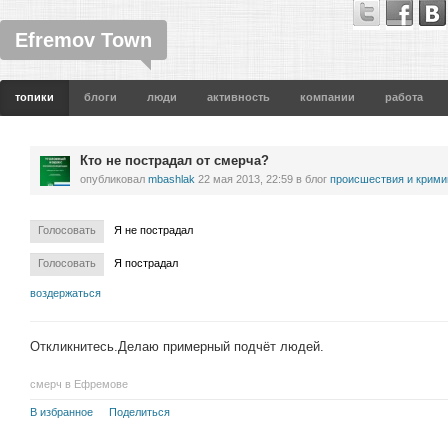
Efremov Town
топики
блоги
люди
активность
компании
работа
Кто не пострадал от смерча?
опубликовал
mbashlak
22 мая 2013, 22:59
в блог
проиcшествия и крими
Голосовать
Я не пострадал
Голосовать
Я пострадал
воздержаться
Откликнитесь.Делаю примерный подчёт людей.
смерч в Ефремове
В избранное
Поделиться