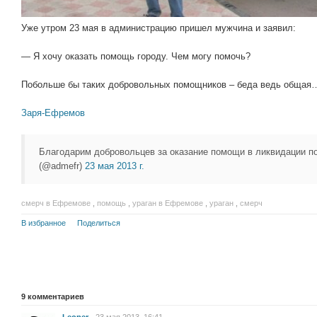
Уже утром 23 мая в администрацию пришел мужчина и заявил:
— Я хочу оказать помощь городу. Чем могу помочь?
Побольше бы таких добровольных помощников – беда ведь общая
Заря-Ефремов
Благодарим добровольцев за оказание помощи в ликвидации п
(@admefr)
23 мая 2013 г.
смерч в Ефремове
,
помощь
,
ураган в Ефремове
,
ураган
,
смерч
В избранное
Поделиться
9
комментариев