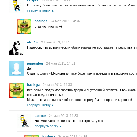
Leoper
23 мая 2013, 16:41
К Ефрику большинство жителей относится с большой теплотой. А по
свернуть ветку
bazinga
24 мая 2013, 14:34
ставлю плюсик +)
oN_Air
23 мая 2013, 16:51
Надеюсь, что исторический облик городе не пострадает в результате 
remember
24 мая 2013, 14:31
Да!
Судя по дому «Мясищева», всё будет как и прежде и в таком-же сост
bazinga
24 мая 2013, 14:33
Все-таки в людях достаточно добра и внутренней теплоты!!! Как жаль
общая беда-несчастье…
Может это даст пинок к обновлению города? а то порасли коростой…
свернуть ветку
Leoper
24 мая 2013, 14:33
Не, мне кажется пинок этот быстро затухнет
свернуть ветку
bazinga
24 мая 2013, 14:35