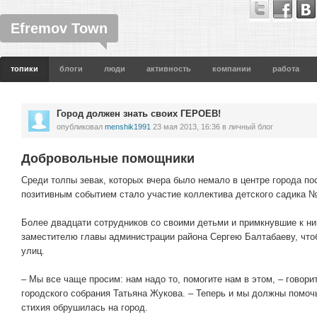
Efremov Town
топики
блоги
люди
активность
компании
работа
Город должен знать своих ГЕРОЕВ!
опубликовал
menshik1991
23 мая 2013, 16:36
в личный блог
Добровольные помощники
Среди толпы зевак, которых вчера было немало в центре города по
позитивным событием стало участие коллектива детского садика №
Более двадцати сотрудников со своими детьми и примкнувшие к н
заместителю главы администрации района Сергею Балтабаеву, чт
улиц.
– Мы все чаще просим: нам надо то, помогите нам в этом, – говор
городского собрания Татьяна Жукова. – Теперь и мы должны помоч
стихия обрушилась на город.