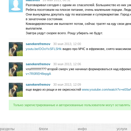
Madshus
26 мая 2013, 00:32
Разговаривал сегодня с одним их спасателей. Большинство из них уж
Ребята посетовали на плохое питание, очень маленькие порции. Люд
Они вынуждены докупать еду по магазинам и супермаркетам. Город не
в зачаточном состоянии.
Командировочные им выплатят потом, сейчас тратят на еду свои ден
выплатили.
Завтра уедут скорее всего. Рощу убирать не будут.
sanekerefremov
30 мая 2013, 12:00
youtu.be/OOoYxSFLSHk
видео про МЧС в ефремове, снято максимом
sanekerefremov
30 мая 2013, 12:06
что!!!!!!!!!!!!??? второй смерч уже начинал формироваться над ефре
v=7R0REH8epgA
sanekerefremov
30 мая 2013, 12:09
еще видео из рощи и ее окресностей
www.youtube.com/watch?v=e0Sw
Только зарегистрированные и авторизованные пользователи могут оставлять
разделы
блоги
инфо
услуги