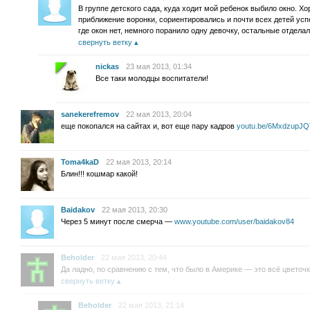
В группе детского сада, куда ходит мой ребенок выбило окно. 
приближение воронки, сориентировались и почти всех детей ус
где окон нет, немного поранило одну девочку, остальные отдела
свернуть ветку
nickas
23 мая 2013, 01:34
Все таки молодцы воспитатели!
sanekerefremov
22 мая 2013, 20:04
еще покопался на сайтах и, вот еще пару кадров
youtu.be/6MxdzupJ
Toma4kaD
22 мая 2013, 20:14
Блин!!! кошмар какой!
Baidakov
22 мая 2013, 20:30
Через 5 минут после смерча —
www.youtube.com/user/baidakov84
Beholder
22 мая 2013, 20:44
Да ладно, по сравнению с тем, что было в Америке — это всё цветочк
свернуть ветку
Beholder
22 мая 2013, 21:14