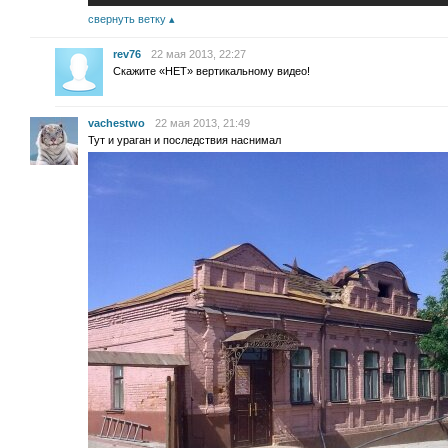
свернуть ветку
rev76
22 мая 2013, 22:27
Скажите «НЕТ» вертикальному видео!
vachestwo
22 мая 2013, 21:49
Тут и ураган и последствия наснимал