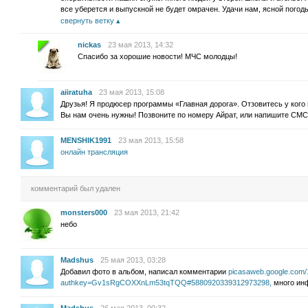
все уберется и выпускной не будет омрачен. Удачи нам, ясной погод
свернуть ветку
nickas
23 мая 2013, 14:32
Спасибо за хорошие новости! МЧС молодцы!
aiiratuha
23 мая 2013, 15:08
Друзья! Я продюсер программы «Главная дорога». Отзовитесь у кого
Вы нам очень нужны! Позвоните по номеру Айрат, или напишите СМС
MENSHIK1991
23 мая 2013, 15:58
онлайн трансляция
комментарий был удален
monsters000
23 мая 2013, 21:42
небо
Madshus
25 мая 2013, 03:28
Добавил фото в альбом, написал комментарии
picasaweb.google.com
authkey=Gv1sRgCOXXnLm53tqTQQ#5880920339312973298,
много ин