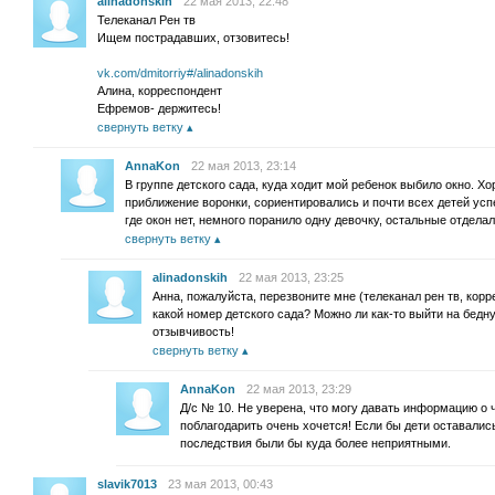
alinadonskih
22 мая 2013, 22:48
Телеканал Рен тв
Ищем пострадавших, отзовитесь!
vk.com/dmitorriy#/alinadonskih
Алина, корреспондент
Ефремов- держитесь!
свернуть ветку
AnnaKon
22 мая 2013, 23:14
В группе детского сада, куда ходит мой ребенок выбило окно. 
приближение воронки, сориентировались и почти всех детей ус
где окон нет, немного поранило одну девочку, остальные отдела
свернуть ветку
alinadonskih
22 мая 2013, 23:25
Анна, пожалуйста, перезвоните мне (телеканал рен тв, корр
какой номер детского сада? Можно ли как-то выйти на бедн
отзывчивость!
свернуть ветку
AnnaKon
22 мая 2013, 23:29
Д/с № 10. Не уверена, что могу давать информацию о 
поблагодарить очень хочется! Если бы дети оставались
последствия были бы куда более неприятными.
slavik7013
23 мая 2013, 00:43