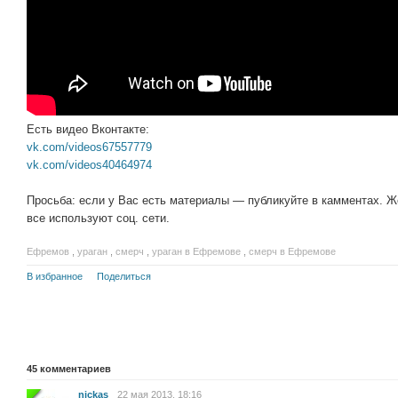
Есть видео Вконтакте:
vk.com/videos67557779
vk.com/videos40464974
Просьба: если у Вас есть материалы — публикуйте в камментах. Ж
все используют соц. сети.
Ефремов
,
ураган
,
смерч
,
ураган в Ефремове
,
смерч в Ефремове
В избранное
Поделиться
45
комментариев
nickas
22 мая 2013, 18:16