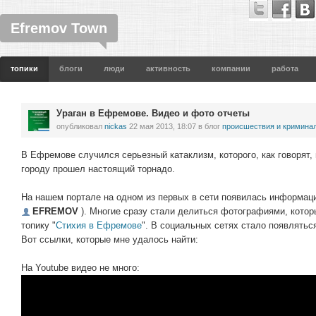
Efremov Town
топики
блоги
люди
активность
компании
работа
Ураган в Ефремове. Видео и фото отчеты
опубликовал
nickas
22 мая 2013, 18:07
в блог
проиcшествия и кримина
В Ефремове случился серьезный катаклизм, которого, как говорят,
городу прошел настоящий торнадо.
На нашем портале на одном из первых в сети появилась информаци
EFREMOV
). Многие сразу стали делиться фотографиями, котор
топику "
Стихия в Ефремове
". В социальных сетях стало появлятьс
Вот ссылки, которые мне удалось найти:
На Youtube видео не много: