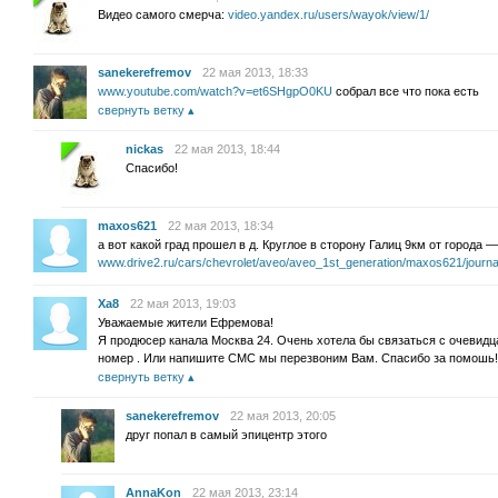
Видео самого смерча:
video.yandex.ru/users/wayok/view/1/
sanekerefremov
22 мая 2013, 18:33
www.youtube.com/watch?v=et6SHgpO0KU
собрал все что пока есть
свернуть ветку
nickas
22 мая 2013, 18:44
Спасибо!
maxos621
22 мая 2013, 18:34
а вот какой град прошел в д. Круглое в сторону Галиц 9км от города —
www.drive2.ru/cars/chevrolet/aveo/aveo_1st_generation/maxos621/journa
Xa8
22 мая 2013, 19:03
Уважаемые жители Ефремова!
Я продюсер канала Москва 24. Очень хотела бы связаться с очевидц
номер . Или напишите СМС мы перезвоним Вам. Спасибо за помошь!
свернуть ветку
sanekerefremov
22 мая 2013, 20:05
друг попал в самый эпицентр этого
AnnaKon
22 мая 2013, 23:14