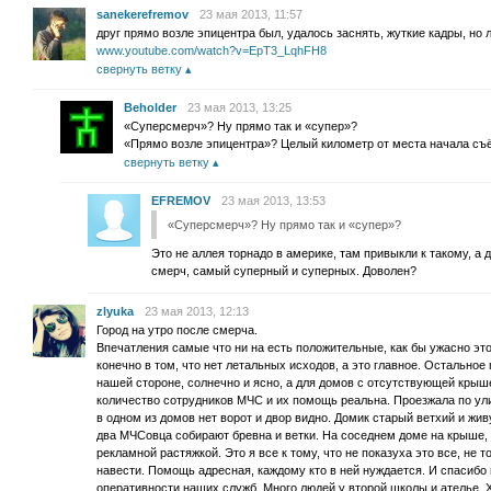
sanekerefremov
23 мая 2013, 11:57
друг прямо возле эпицентра был, удалось заснять, жуткие кадры, но 
www.youtube.com/watch?v=EpT3_LqhFH8
свернуть ветку
Beholder
23 мая 2013, 13:25
«Суперсмерч»? Ну прямо так и «супер»?
«Прямо возле эпицентра»? Целый километр от места начала съ
свернуть ветку
EFREMOV
23 мая 2013, 13:53
«Суперсмерч»? Ну прямо так и «супер»?
Это не аллея торнадо в америке, там привыкли к такому, а 
смерч, самый суперный и суперных. Доволен?
zlyuka
23 мая 2013, 12:13
Город на утро после смерча.
Впечатления самые что ни на есть положительные, как бы ужасно эт
конечно в том, что нет летальных исходов, а это главное. Остальное
нашей стороне, солнечно и ясно, а для домов с отсутствующей крыше
количество сотрудников МЧС и их помощь реальна. Проезжала по улиц
в одном из домов нет ворот и двор видно. Домик старый ветхий и жив
два МЧСовца собирают бревна и ветки. На соседнем доме на крыше, 
рекламной растяжкой. Это я все к тому, что не показуха это все, не 
навести. Помощь адресная, каждому кто в ней нуждается. И спасибо 
оперативности наших служб. Много людей у второй школы и ателье. Х