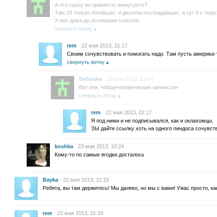
А что сразу не нравится, минусуете?
Там 24 только погибших, и десятки пострадавших, а тут 9 с пор
У них дома до основания сносило.
свернуть ветку
rem
22 мая 2013, 21:17
Своим сочувствовать и помогать надо. Там пусть америка-
свернуть ветку
Beholder
22 мая 2013, 22:04
Вот они, «общечеловеческие ценности»
свернуть ветку
rem
22 мая 2013, 22:17
Я под ними и не подписывался, как и оклахомцы.
ЗЫ дайте ссылку хоть на одного пиндоса сочувст
koshka
23 мая 2013, 10:24
Кому-то по самые ягодки досталось
Bayka
22 мая 2013, 21:15
Ребята, вы там держитесь! Мы далеко, но мы с вами! Ужас просто, 
rem
22 мая 2013, 21:18