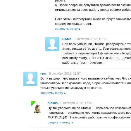
работу.
4. Новое собрание депутатов должно вести актив
отчитываться за свою работу перед своими избир
Пока этими институтами никто не будет заниматьс
последние двадцать лет.
свернуть ветку
DARK
5 октября 2012, 11:35
При всем уважении, Николя, рассуждать о та
знает, откуда ветер дует… Или вслед за пе
требовать перевыборы Ефремовской;)Не дело
большому счету, и ТЫ ЭТО ЗНАЕШЬ… Зачем 
работать с тем, что имеем…
rem
5 октября 2012, 11:57
Вот и выходит, что адекватного наказания сейчас нет. Что
наказания умысел доказать надо, а при низкой компетенции 
только увольнение, максимум по статье.
свернуть ветку
nickas
5 октября 2012, 12:08
Ну так увольнение по статье — нормальное наказание!
понимаем, что важна не жесткость наказания, а его 
МОТИВАЦИЯ! Не можешь работать, не профессионал — 
свернуть ветку