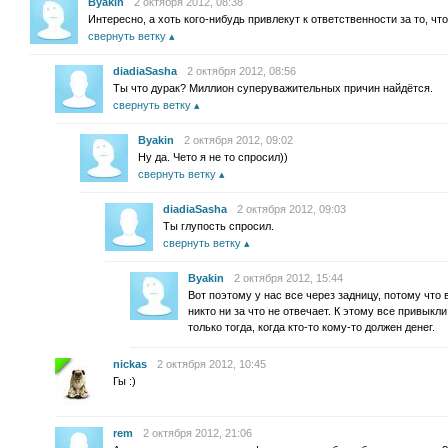
Byakin
2 октября 2012, 08:38
Интересно, а хоть кого-нибудь привлекут к ответственности за то, ч
свернуть ветку
diadiaSasha
2 октября 2012, 08:56
Ты что дурак? Миллион суперуважительных причин найдётся.
свернуть ветку
Byakin
2 октября 2012, 09:02
Ну да. Чето я не то спросил))
свернуть ветку
diadiaSasha
2 октября 2012, 09:03
Ты глупость спросил.
свернуть ветку
Byakin
2 октября 2012, 15:44
Вот поэтому у нас все через задницу, потому что 
никто ни за что не отвечает. К этому все привыкл
только тогда, когда кто-то кому-то должен денег.
nickas
2 октября 2012, 10:45
Гы :)
rem
2 октября 2012, 21:06