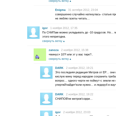
свернуть ветку
Enigma
31 октября 2012, 23:04
совершенно случайно наткнулась- статью п
не люблю газеты читать…
igor
1 ноября 2012, 17:35
По СНИПам можно укладывать до -10 градусов. Но… ма
этого непригодна.
свернуть ветку
zanoza
2 ноября 2012, 15:38
«минус» 10?! или эт у вас тире?..
свернуть ветку
DARK
2 ноября 2012, 19:21
Это последняя редакция Метров от ЕР… они 
кислую мину перед народом сохранить треба
вопрос… одного черти не поймут-с земли не 
упертвй'найдет'коли нужно… и ледоруб в вау
DARK
2 ноября 2012, 19:22
СНИПОВ'не метров'сорри…
igor
2 ноября 2012, 23:03