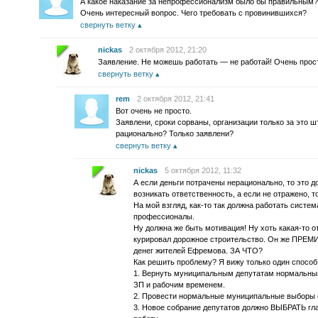
А какое наказание за непрофессионализм было бы правильным?
Очень интересный вопрос. Чего требовать с провинившихся?
свернуть ветку
nickas
2 октября 2012, 21:20
Заявление. Не можешь работать — не работай! Очень прос
свернуть ветку
rem
2 октября 2012, 21:41
Вот очень не просто.
Заявлени, сроки сорваны, организации только за это ш
рационально? Только заявлени?
свернуть ветку
nickas
5 октября 2012, 11:32
А если деньги потрачены нерационально, то это д
возникать ответственность, а если не отражено, 
На мой взгляд, как-то так должна работать систе
профессионалы.
Ну должна же быть мотивация! Ну хоть какая-то о
курировал дорожное строительство. Он же ПР
денег жителей Ефремова. ЗА ЧТО?
Как решить проблему? Я вижу только один способ
1. Вернуть муниципальным депутатам нормальный 
ЗП и рабочим временем.
2. Провести нормальные муниципальные выборы с
3. Новое собрание депутатов должно ВЫБРАТЬ 