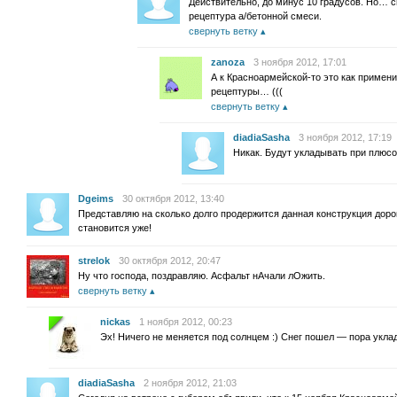
Действительно, до минус 10 градусов. Но… 
рецептура а/бетонной смеси.
свернуть ветку
zanoza
3 ноября 2012, 17:01
А к Красноармейской-то это как примени
рецептуры… (((
свернуть ветку
diadiaSasha
3 ноября 2012, 17:19
Никак. Будут укладывать при плюс
Dgeims
30 октября 2012, 13:40
Представляю на сколько долго продержится данная конструкция доро
становится уже!
strelok
30 октября 2012, 20:47
Ну что господа, поздравляю. Асфальт нАчали лОжить.
свернуть ветку
nickas
1 ноября 2012, 00:23
Эх! Ничего не меняется под солнцем :) Снег пошел — пора укл
diadiaSasha
2 ноября 2012, 21:03