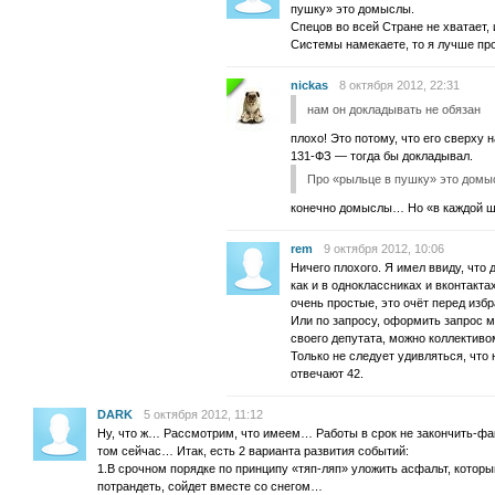
пушку» это домыслы.
Спецов во всей Стране не хватает,
Системы намекаете, то я лучше пр
nickas
8 октября 2012, 22:31
нам он докладывать не обязан
плохо! Это потому, что его сверху 
131-ФЗ — тогда бы докладывал.
Про «рыльце в пушку» это домы
конечно домыслы… Но «в каждой шу
rem
9 октября 2012, 10:06
Ничего плохого. Я имел ввиду, что
как и в одноклассниках и вконтакт
очень простые, это очёт перед из
Или по запросу, оформить запрос м
своего депутата, можно коллективо
Только не следует удивляться, что 
отвечают 42.
DARK
5 октября 2012, 11:12
Ну, что ж… Рассмотрим, что имеем… Работы в срок не закончить-ф
том сейчас… Итак, есть 2 варианта развития событий:
1.В срочном порядке по принципу «тяп-ляп» уложить асфальт, которы
потрандеть, сойдет вместе со снегом…