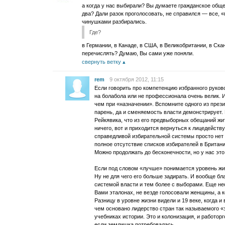
а когда у нас выбирали? Вы думаете гражданское общес
два? Дали разок проголосовать, не справился — все, «
чинушками разбирались.
Где?
в Германии, в Канаде, в США, в Великобритании, в Ск
перечислять? Думаю, Вы сами уже поняли.
свернуть ветку
rem
9 октября 2012, 11:15
Если говорить про компетенцию избранного руково
на болабола или не профессионала очень велик. И
чем при «назначении». Вспомните одного из пре
парень, да и сменяемость власти демонстрирует.
Рейкявика, что из его предвыборных обещаний ж
ничего, вот и приходится вернуться к лицедейств
справедливой избирательной системы просто нет 
полное отсутствие списков избирателей в Британи
Можно продолжать до бесконечности, но у нас это
Если под словом «лучше» понимается уровень жиз
Ну не для чего его больше задирать. И вообще бл
системой власти и тем более с выборами. Еще не
Вами эталонах, не везде голосовали женщины, а к
Разницу в уровне жизни видели и 19 веке, когда и
чем основано лидерство стран так называемого «
учебниках истории. Это и колонизация, и работор
если землишка потребовалась.