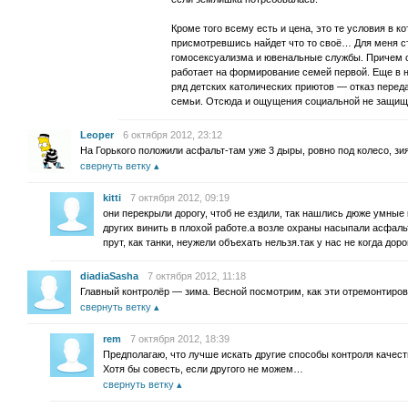
Кроме того всему есть и цена, это те условия в 
присмотревшись найдет что то своё… Для меня с
гомосексуализма и ювенальные службы. Причем о
работает на формирование семей первой. Еще в на
ряд детских католических приютов — отказ перед
семьи. Отсюда и ощущения социальной не защищ
Leoper
6 октября 2012, 23:12
На Горького положили асфальт-там уже 3 дыры, ровно под колесо, зи
свернуть ветку
kitti
7 октября 2012, 09:19
они перекрыли дорогу, чтоб не ездили, так нашлись дюже умные 
других винить в плохой работе.а возле охраны насыпали асфальт
прут, как танки, неужели объехать нельзя.так у нас не когда дор
diadiaSasha
7 октября 2012, 11:18
Главный контролёр — зима. Весной посмотрим, как эти отремонтиро
свернуть ветку
rem
7 октября 2012, 18:39
Предполагаю, что лучше искать другие способы контроля качеств
Хотя бы совесть, если другого не можем…
свернуть ветку