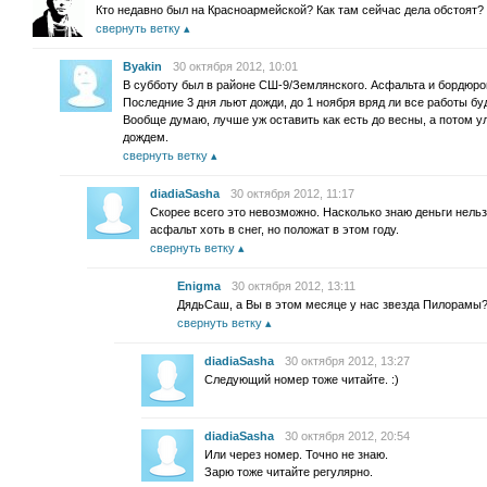
Кто недавно был на Красноармейской? Как там сейчас дела обстоят?
свернуть ветку
Byakin
30 октября 2012, 10:01
В субботу был в районе СШ-9/Землянского. Асфальта и бордюров
Последние 3 дня льют дожди, до 1 ноября вряд ли все работы б
Вообще думаю, лучше уж оставить как есть до весны, а потом у
дождем.
свернуть ветку
diadiaSasha
30 октября 2012, 11:17
Скорее всего это невозможно. Насколько знаю деньги нельз
асфальт хоть в снег, но положат в этом году.
свернуть ветку
Enigma
30 октября 2012, 13:11
ДядьСаш, а Вы в этом месяце у нас звезда Пилорамы?!
свернуть ветку
diadiaSasha
30 октября 2012, 13:27
Следующий номер тоже читайте. :)
diadiaSasha
30 октября 2012, 20:54
Или через номер. Точно не знаю.
Зарю тоже читайте регулярно.