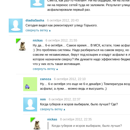
Смета, как раз-то «хилая». Ни на бордюры, ни на лотки
ни на перенос сетей туда не заложили. Результат-улиц
асфальтировали первый раз.
diadiaSasha
6 октября 2012, 20:43
Сегодня видел как ремонтируют улицу Горького.
свернуть ветку
nickas
6 октября 2012, 21:55
Ну да… 6-е октября… Самое время… В МСК, кстати, тоже асфал
:) Это проблема системы. Надо разбираться на самом верху, но
совсем не независимые, берут под козырек и кладут асфальт в л
которое назначили сверху? Им думаете надо эффективно бюдже
что у них есть такая мотивация.
свернуть ветку
zanoza
6 октября 2012, 22:10
Ну… 6-е октября это еще не 6-е декабря ) Температура воз
асфальт, а лужи… можно ведь и высушить ;)
rem
6 октября 2012, 22:37
Когда губеров и мэров выбирали, было лучше? Где?
свернуть ветку
nickas
8 октября 2012, 22:35
Когда губеров и мэров выбирали, было лучше?