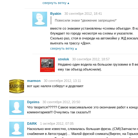
свернуть ветку
Byakin
30 сентября 2012, 18:41
Повесили знаки *движение запрещено*
вместе со знаками установлены «схемы объезда». В к
блуждает по городу несмотря на схемы и указатели.
Сколько раз, стоя в очереди на автомойке у ЖД вокза
выехать на трассу «Дон».
свернуть ветку
strelok
30 сентября 2012, 18:57
Недавно один водила на большом грузовике в 8 в
ему так объезд объяснили).
marmon
30 сентября 2012, 13:11
вот щас налоги соберут и доделают
Dgeims
30 сентября 2012, 20:50
Что творится????? Самое максимальное это окончание работ к концу 
комментариев!!! Очнулись так сказать!!!
DARK
1 октября 2012, 07:05
Насколько мне известно, сломалась большая фреза..(CMI)Запчасти н
снабжения в Автостраде)… Малой фрезой снимать(Вирген, на Горького