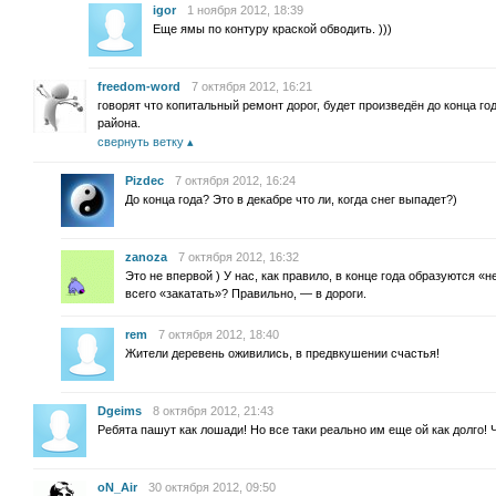
igor
1 ноября 2012, 18:39
Еще ямы по контуру краской обводить. )))
freedom-word
7 октября 2012, 16:21
говорят что копитальный ремонт дорог, будет произведён до конца г
района.
свернуть ветку
Pizdec
7 октября 2012, 16:24
До конца года? Это в декабре что ли, когда снег выпадет?)
zanoza
7 октября 2012, 16:32
Это не впервой ) У нас, как правило, в конце года образуются «
всего «закатать»? Правильно, — в дороги.
rem
7 октября 2012, 18:40
Жители деревень оживились, в предвкушении счастья!
Dgeims
8 октября 2012, 21:43
Ребята пашут как лошади! Но все таки реально им еще ой как долго! 
oN_Air
30 октября 2012, 09:50