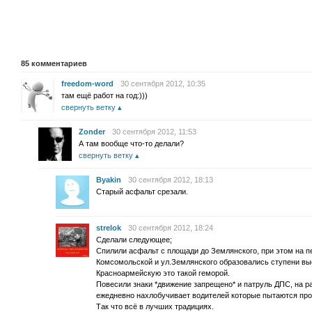
85
комментариев
freedom-word
30 сентября 2012, 10:35
там ещё работ на год:)))
свернуть ветку
Zonder
30 сентября 2012, 11:53
А там вообще что-то делали?
свернуть ветку
Byakin
30 сентября 2012, 18:13
Старый асфальт срезали.
strelok
30 сентября 2012, 18:24
Сделали следующее;
Спилили асфальт с площади до Землянского, при этом на пе
Комсомольской и ул.Землянского образовались ступени вы
Красноармейскую это такой геморой.
Повесили знаки *движение запрещено* и патруль ДПС, на р
ежедневно нахлобучивает водителей которые пытаются про
Так что всё в лучших традициях.