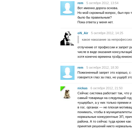
rem
5 октября 2012, 13:54
Вот именно дорога основа.
Но мой скромный вопрос, был про 
было бы правильным?
Пока ответа у меня нет.
oN_Air
5 октября 2012, 14:25
какое наказание за непрофесси
отлучение от профессии и запрет р
числе в виде оказания консультаций
хотя конечно времена трэйд юнион
rem
5 октября 2012, 18:30
Пожизненный запрет это хорошо, с 
говорится глаз за глаз, но ущерб э
nickas
6 октября 2012, 21:50
Сейчас система работает так, что у
самый товарищи на следующий год 
«ущербы», а у них только премии и 
в гос. органах — не плохая мотивац
понимать, чтобы в муниципалитет
нормальные конкурентные ЗП, прич
района. А то сейчас туда кроме как
принятия решений никто нормальны