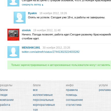
Сегодня на встрече с губером объявили, что к 15 ноября Красноарм
свернуть ветку
Byakin
18 ноября 2012, 19:26
Опять не успели. Сегодня уже 18-е, а работы не завершены.
strelok
19 ноября 2012, 11:48
Ничего. Погода позволят, работа идет.Сегодня развилку Красноармей
столбом идет.
MENSHIK1991
30 ноября 2012, 23:26
twitter.com/admefr/status/274413023224033282
Только зарегистрированные и авторизованные пользователи могут оставлять
разделы
блоги
инфо
услуги
блоги
все
правила
реклама
люди
коллективные
помощь
компании
персональные
соглашение
работа
корпоративные
статистика
топ