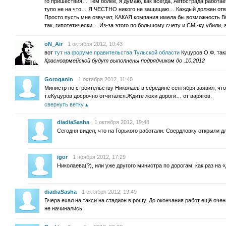
го пришествия… Тем более, я думаю, как всегда, Автострада работает
тупо не на что… Я ЧЕСТНО никого не защищаю… Каждый должен отве
Просто пусть мне озвучат, КАКАЯ компания имела бы возможность 
так, гипотетически… Из-за этого по большому счету и СМI-ку убили,
oN_Air
1 октября 2012, 10:43
вот
тут на форуме правительства Тульской области
Куцуров О.Ф. так
Красноармейской будут выполнены подрядчиком до .10.2012
Goroganin
1 октября 2012, 11:40
Министр по строительству Николаев в середине сентября заявил, ч
т.еКуцуров досрочно отчитался.Ждите лохи дороги… от варягов.
свернуть ветку
diadiaSasha
1 октября 2012, 19:48
Сегодня видел, что на Горького работали. Свердловку открыли д
igor
1 ноября 2012, 17:29
Николаева(?), или уже другого министра по дорогам, как раз на
diadiaSasha
1 октября 2012, 19:49
Вчера ехал на такси на стадион в рощу. До окончания работ ещё очен
не начинались.