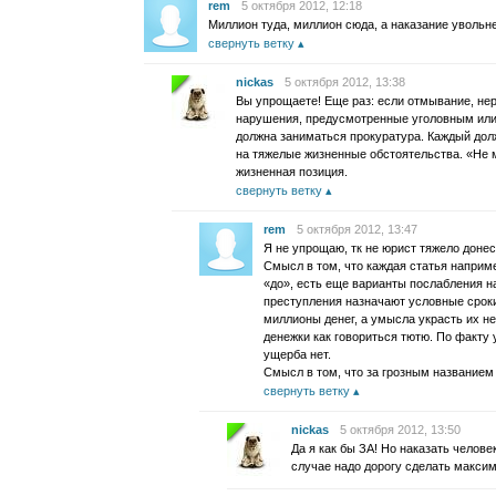
rem
5 октября 2012, 12:18
Миллион туда, миллион сюда, а наказание увольн
свернуть ветку
nickas
5 октября 2012, 13:38
Вы упрощаете! Еще раз: если отмывание, не
нарушения, предусмотренные уголовным ил
должна заниматься прокуратура. Каждый дол
на тяжелые жизненные обстоятельства. «Не 
жизненная позиция.
свернуть ветку
rem
5 октября 2012, 13:47
Я не упрощаю, тк не юрист тяжело доне
Смысл в том, что каждая статья наприм
«до», есть еще варианты послабления н
преступления назначают условные срок
миллионы денег, а умысла украсть их не
денежки как говориться тютю. По факту 
ущерба нет.
Смысл в том, что за грозным названием 
свернуть ветку
nickas
5 октября 2012, 13:50
Да я как бы ЗА! Но наказать челове
случае надо дорогу сделать макси