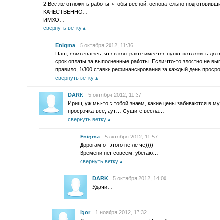
2.Все же отложить работы, чтобы весной, основательно подготовивши
КАЧЕСТВЕННО…
ИМХО…
свернуть ветку
Enigma
5 октября 2012, 11:36
Паш, сомневаюсь, что в контракте имеется пункт «отложить до 
срок оплаты за выполненные работы. Если что-то злостно не вып
правило, 1/300 ставки рефинансирования за каждый день просро
свернуть ветку
DARK
5 октября 2012, 11:37
Ириш, уж мы-то с тобой знаем, какие цены забиваются в 
просрочка-все, аут… Сушите весла…
свернуть ветку
Enigma
5 октября 2012, 11:57
Дорогам от этого не легче))))
Времени нет совсем, убегаю…
свернуть ветку
DARK
5 октября 2012, 14:00
Удачи…
igor
1 ноября 2012, 17:32