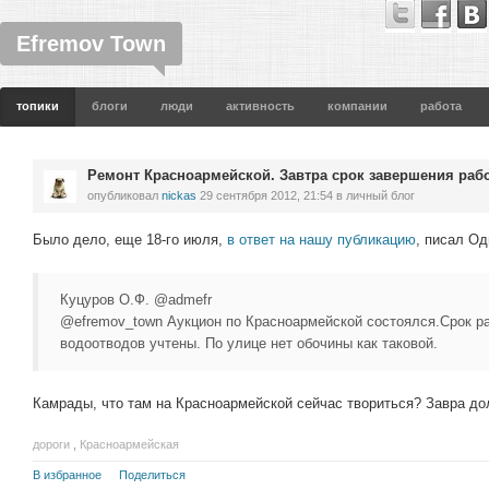
Efremov Town
топики
блоги
люди
активность
компании
работа
Ремонт Красноармейской. Завтра срок завершения рабо
опубликовал
nickas
29 сентября 2012, 21:54
в личный блог
Было дело, еще 18-го июля,
в ответ на нашу публикацию
, писал О
Куцуров О.Ф. ‏@admefr
@efremov_town Аукцион по Красноармейской состоялся.Срок ра
водоотводов учтены. По улице нет обочины как таковой.
Камрады, что там на Красноармейской сейчас твориться? Завра до
дороги
,
Красноармейская
В избранное
Поделиться