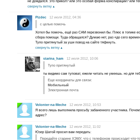
не дождался. это прикол? или это особая форма конспирации? или т
свернуть ветку
Pizdec
12 июля 2012, 04:36
с целью помочь
Хотел бы помочь, ещё раз САМ перезвонил бы. Плюс в топике ес
сбора помощи. Туда обращался? Думаю нет, раз «до сего време
Тупо притянутый за уши повод на сайте тяфкнуть.
свернуть ветку
starina_ham
12 июля 2012, 10:06
Тупо притянутый
ты видимо сам туповат, ежели читать не умеешь. но для т
Еще координаты для связи:
Мобильный
Электронная почта
Volonter-na-Meche
12 июля 2012, 10:53
Я всего лишь выполнила просьбу забаненного участника. Почем
адрес?
Volonter-na-Meche
12 июля 2012, 11:02
Юзер Шатой просил вам передать:
Передайте старине ХЭМУ, что с телефоном происходит что-т