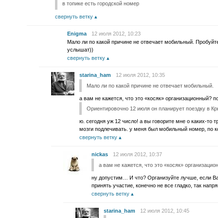
в топике есть городской номер
свернуть ветку
Enigma
12 июля 2012, 10:23
Мало ли по какой причине не отвечает мобильный. Пробуйте
услышат))
свернуть ветку
starina_ham
12 июля 2012, 10:35
Мало ли по какой причине не отвечает мобильный.
а вам не кажется, что это «косяк» организационный?
Ориентировочно 12 июля он планирует поездку в 
ю. сегодня уж 12 число! а вы говорите мне о каких-то 
мозги подлечивать. у меня был мобильный номер, по к
свернуть ветку
nickas
12 июля 2012, 10:37
а вам не кажется, что это «косяк» организац
ну допустим… И что? Организуйте лучше, если В
принять участие, конечно не все гладко, так напр
свернуть ветку
starina_ham
12 июля 2012, 10:45