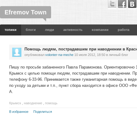
Efremov Town
топики
блоги
люди
активность
компании
работа
Помощь людям, пострадавшим при наводнении в Крас
опубликовал
volonter-na-meche
10 июля 2012, 18:50
в личный блог
Пишу по просьбе забаненного Павла Парамонова. Ориентировочно 1
Крымск с целью помощи людям, пострадавшим при наводнении. Пр
телефону 6-33-96. Принимается также гуманитарная помощь в виде
по уходу за детьми и т.п., пункт сбора находится в офисе ООО «Фе
А.
Крымск
,
наводнение
,
помощь
В избранное
Поделиться