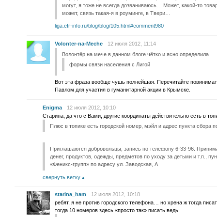
могут, я тоже не всегда дозваниваюсь… Может, какой-то това
может, связь такая-я в роуминге, в Твери…
liga.efr-info.ru/blog/blog/105.html#comment980
Volonter-na-Meche
12 июля 2012, 11:14
Волонтёр на мече в данном блоге чётко и ясно определила
формы связи населения с Лигой
Вот эта фраза вообще чушь полнейшая. Перечитайте повинимате
Павлом для участия в гуманитарной акции в Крымске.
Enigma
12 июля 2012, 10:10
Старина, да что с Вами, другие координаты действительно есть в топ
Плюс в топике есть городской номер, мэйл и адрес пункта сбора
Приглашаются добровольцы, запись по телефону 6-33-96. Приним
денег, продуктов, одежды, предметов по уходу за детьми и т.п., 
«Феникс-групп» по адресу ул. Заводская, А
свернуть ветку
starina_ham
12 июля 2012, 10:18
ребят, я не против городского телефона… но хрена ж тогда писа
тогда 10 номеров здесь «просто так» писать ведь