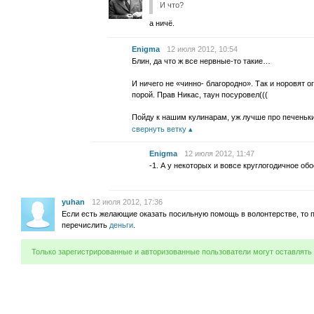
И что?
а ничё.
Enigma
12 июля 2012, 10:54
Блин, да что ж все нервные-то такие…
И ничего не «чинно- благородно». Так и норовят 
порой. Прав Никас, таун посуровел(((
Пойду к нашим кулинарам, уж лучше про печеньки
свернуть ветку
Enigma
12 июля 2012, 11:47
-1. А у некоторых и вовсе круглогодичное обо
yuhan
12 июля 2012, 17:36
Если есть желающие оказать посильную помощь в волонтерстве, то 
перечислить
деньги
.
Только зарегистрированные и авторизованные пользователи могут оставлять