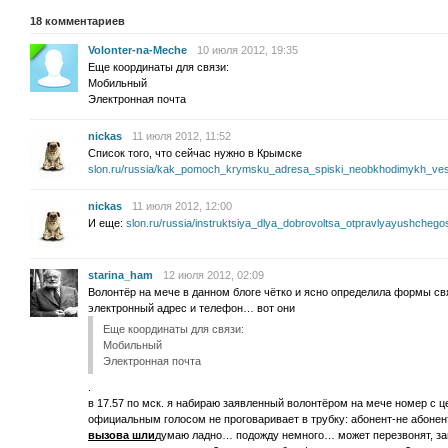
18
комментариев
Volonter-na-Meche
10 июля 2012, 19:35
Еще координаты для связи:
Мобильный
Электронная почта
nickas
11 июля 2012, 11:52
Список того, что сейчас нужно в Крымске
slon.ru/russia/kak_pomoch_krymsku_adresa_spiski_neobkhodimykh_ve
nickas
11 июля 2012, 12:00
И еще:
slon.ru/russia/instruktsiya_dlya_dobrovoltsa_otpravlyayushche
starina_ham
12 июля 2012, 02:09
Волонтёр на мече в данном блоге чётко и ясно определила формы св
электронный адрес и телефон… вот они
Еще координаты для связи:
Мобильный
Электронная почта
.
в 17.57 по мск. я набираю заявленный волонтёром на мече номер с 
официальным голосом не проговаривает в трубку: абонент-не абоне
вызова шли
думаю ладно… подожду немного… может перезвонят, зан