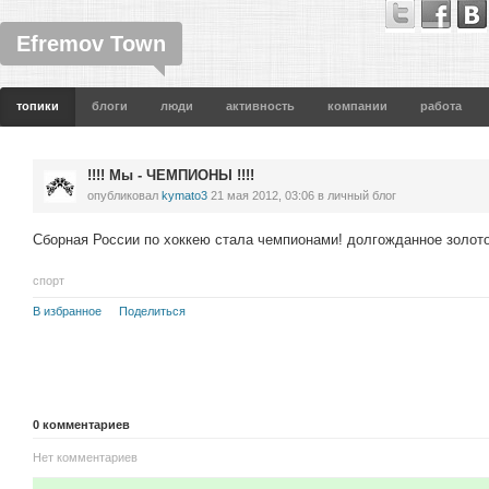
Efremov Town
топики
блоги
люди
активность
компании
работа
!!!! Мы - ЧЕМПИОНЫ !!!!
опубликовал
kymato3
21 мая 2012, 03:06
в личный блог
Сборная России по хоккею стала чемпионами! долгожданное золото
спорт
В избранное
Поделиться
0
комментариев
Нет комментариев