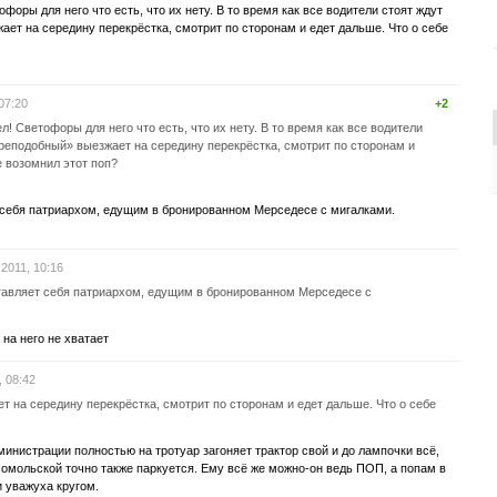
оры для него что есть, что их нету. В то время как все водители стоят ждут
ает на середину перекрёстка, смотрит по сторонам и едет дальше. Что о себе
07:20
+2
! Светофоры для него что есть, что их нету. В то время как все водители
преподобный» выезжает на середину перекрёстка, смотрит по сторонам и
е возомнил этот поп?
себя патриархом, едущим в бронированном Мерседесе с мигалками.
2011, 10:16
тавляет себя патриархом, едущим в бронированном Мерседесе с
на него не хватает
, 08:42
 на середину перекрёстка, смотрит по сторонам и едет дальше. Что о себе
министрации полностью на тротуар загоняет трактор свой и до лампочки всё,
сомольской точно также паркуется. Ему всё же можно-он ведь ПОП, а попам в
 уважуха кругом.