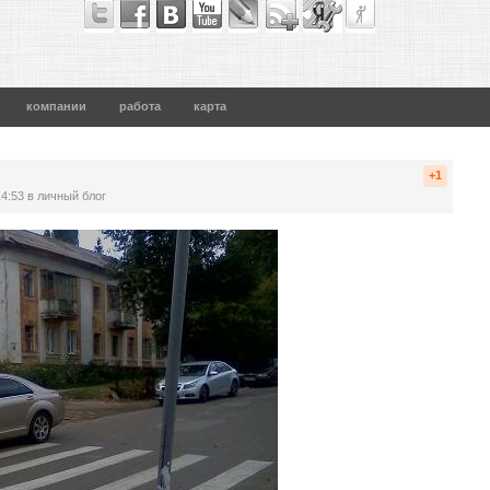
компании
работа
карта
+1
14:53
в личный блог