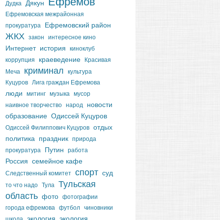
Ефремов
Дякун
Дудка
Ефремовская межрайонная
Ефремовский район
прокуратура
ЖКХ
закон
интересное кино
Интернет
история
киноклуб
краеведение
коррупция
Красивая
криминал
Меча
культура
Куцуров
Лига граждан Ефремова
люди
митинг
музыка
мусор
новости
наивное творчество
народ
образование
Одиссей Куцуров
отдых
Одиссей Филиппович Куцуров
политика
праздник
природа
Путин
прокуратура
работа
Россия
семейное кафе
спорт
суд
Следственный комитет
Тульская
то что надо
Тула
область
фото
фотографии
города ефремова
футбол
чиновники
экология
экология
школа