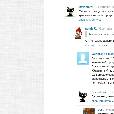
Devastator
6 сентября 20
Много лет назад он моему 
красным светом в городе.
свернуть ветку
sergio71
6 сентября 
Много лет назад о
Он не только дальтони
свернуть ветку
Volonter-na-Mec
Было дело лет 1
занавеской, про
Слышу — заходит 
«Здравствуйте, д
дальше дословно 
фривольным. Пото
поп Герман. Был
Devastator
6 се
Да понятно, кто 
свернуть ветку
vyst
9 сен