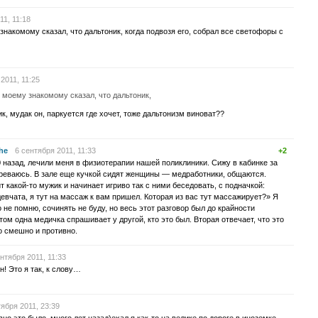
11, 11:18
знакомому сказал, что дальтоник, когда подвозя его, собрал все светофоры с
2011, 11:25
н моему знакомому сказал, что дальтоник,
к, мудак он, паркуется где хочет, тоже дальтонизм виноват??
he
6 сентября 2011, 11:33
+2
0 назад, лечили меня в физиотерапии нашей поликлиники. Сижу в кабинке за
греваюсь. В зале еще кучкой сидят женщины — медработники, общаются.
какой-то мужик и начинает игриво так с ними беседовать, с подначкой:
евчата, я тут на массаж к вам пришел. Которая из вас тут массажирует?» Я
не помню, сочинять не буду, но весь этот разговор был до крайности
м одна медичка спрашивает у другой, кто это был. Вторая отвечает, что это
о смешно и противно.
нтября 2011, 11:33
он! Это я так, к слову…
тября 2011, 23:39