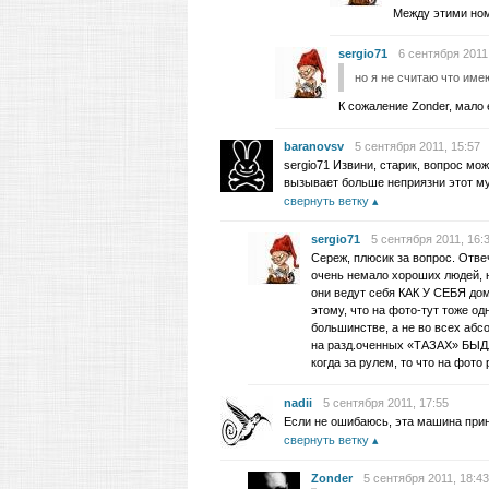
Между этими номе
sergio71
6 сентября 2011,
но я не считаю что име
К сожаление Zonder, мало 
baranovsv
5 сентября 2011, 15:57
sergio71 Извини, старик, вопрос мож
вызывает больше неприязни этот му
свернуть ветку
sergio71
5 сентября 2011, 16:
Сереж, плюсик за вопрос. Отве
очень немало хороших людей, н
они ведут себя КАК У СЕБЯ дом
этому, что на фото-тут тоже о
большинстве, а не во всех абс
на разд.оченных «ТАЗАХ» БЫДЛА
когда за рулем, то что на фото
nadii
5 сентября 2011, 17:55
Если не ошибаюсь, эта машина пр
свернуть ветку
Zonder
5 сентября 2011, 18:43