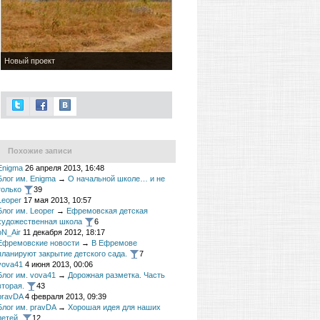
Новый проект
Похожие записи
Enigma
26 апреля 2013, 16:48
Блог им. Enigma
→
О начальной школе… и не
только
39
Leoper
17 мая 2013, 10:57
Блог им. Leoper
→
Ефремовская детская
художественная школа
6
oN_Air
11 декабря 2012, 18:17
Ефремовские новости
→
В Ефремове
планируют закрытие детского сада.
7
vova41
4 июня 2013, 00:06
Блог им. vova41
→
Дорожная разметка. Часть
вторая.
43
pravDA
4 февраля 2013, 09:39
Блог им. pravDA
→
Хорошая идея для наших
детей.
12