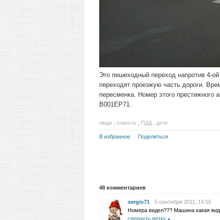
Это пешеходный переход напротив 4-ой
переходят проезжую часть дороги. Время
пересменка. Номер этого престижного а
В001ЕР71.
люди
,
совесть
,
ПДД
,
дети
В избранное
Поделиться
48
комментариев
sergio71
5 сентября 2011, 14:55
Номера видел??? Машина какая виде
свернуть ветку