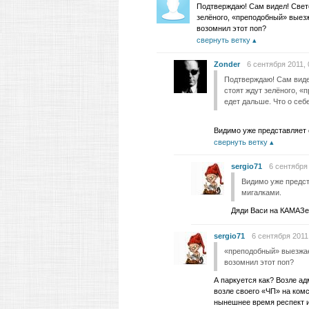
Подтверждаю! Сам видел! Светоф
зелёного, «преподобный» выезж
возомнил этот поп?
свернуть ветку
Zonder
6 сентября 2011, 
Подтверждаю! Сам видел
стоят ждут зелёного, «
едет дальше. Что о себ
Видимо уже представляет 
свернуть ветку
sergio71
6 сентября 
Видимо уже предс
мигалками.
Дяди Васи на КАМАЗе 
sergio71
6 сентября 2011
«преподобный» выезжает
возомнил этот поп?
А паркуется как? Возле ад
возле своего «ЧП» на ком
нынешнее время респект и