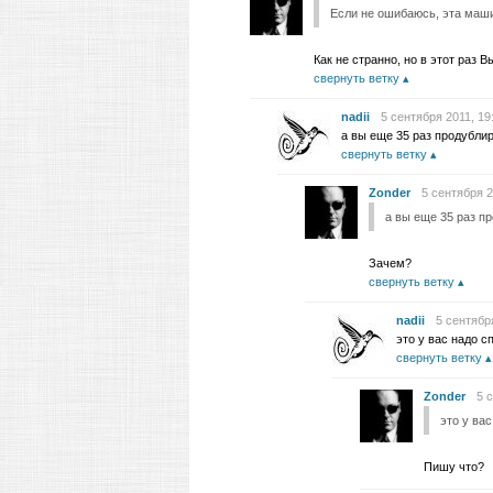
Если не ошибаюсь, эта маш
Как не странно, но в этот раз 
свернуть ветку
nadii
5 сентября 2011, 19
а вы еще 35 раз продублиру
свернуть ветку
Zonder
5 сентября 2
а вы еще 35 раз пр
Зачем?
свернуть ветку
nadii
5 сентябр
это у вас надо 
свернуть ветку
Zonder
5 
это у ва
Пишу что?