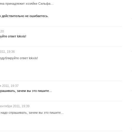
ина принадлежит хозяйке Сильфа…
Вы действительно не ошибаетесь.
:20
йте ответ lokxis!
011, 19:36
одублируйте ответ lokxis!
я 2011, 19:37
спрашивать, зачем вы это пишите…
сентября 2011, 19:39
с надо спрашивать, зачем вы это пишите…