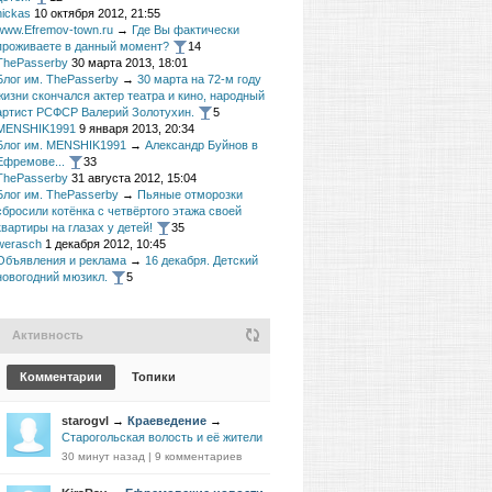
nickas
10 октября 2012, 21:55
www.Efremov-town.ru
→
Где Вы фактически
проживаете в данный момент?
14
ThePasserby
30 марта 2013, 18:01
Блог им. ThePasserby
→
30 марта на 72-м году
жизни скончался актер театра и кино, народный
артист РСФСР Валерий Золотухин.
5
MENSHIK1991
9 января 2013, 20:34
Блог им. MENSHIK1991
→
Александр Буйнов в
Ефремове...
33
ThePasserby
31 августа 2012, 15:04
Блог им. ThePasserby
→
Пьяные отморозки
сбросили котёнка с четвёртого этажа своей
квартиры на глазах у детей!
35
werasch
1 декабря 2012, 10:45
Объявления и реклама
→
16 декабря. Детский
новогодний мюзикл.
5
Активность
Комментарии
Топики
starogvl
→
Краеведение
→
Старогольская волость и её жители
30 минут назад
|
9 комментариев