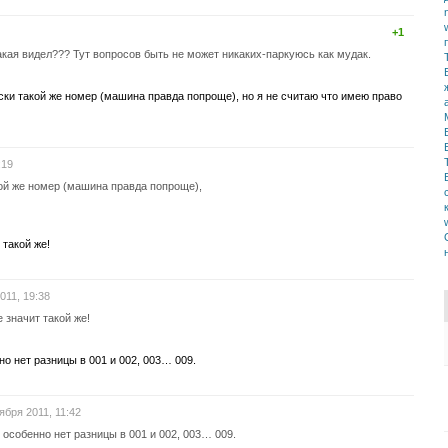
+1
ая видел??? Тут вопросов быть не может никаких-паркуюсь как мудак.
ески такой же номер (машина правда попроще), но я не считаю что имею право
:19
кой же номер (машина правда попроще),
 такой же!
011, 19:38
 значит такой же!
о нет разницы в 001 и 002, 003… 009.
ября 2011, 11:42
особенно нет разницы в 001 и 002, 003… 009.