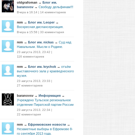
oldgrafoman
→
Блог им.
baranovsv
→
Свободу дельфинам!!!
Вчера в 16:14
|
14 комментариев
rem
→
Блог им. Leoper
→
Воскресная диспансеризация.
Вчера в 15:58
|
33 комментария
rem
→
Блог им. nickas
→
Суд над
Навальным. Мысли о Родине.
23 августа 2013, 23:42
|
116 комментариев
rem
→
Блог им. krychok
→
отъём
выставочного зала у краеведческого
музея.
23 августа 2013, 23:33
|
27 комментариев
baranovsv
→
Информация
→
Учреждено Тульское региональное
отделение Пиратской партии России
23 августа 2013, 22:34
|
22 комментария
rem
→
Ефремовские новости
→
Незаметные выборы в Ефремове 8-
го сентября 2013 года.