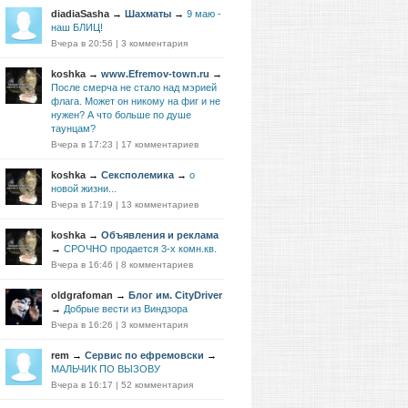
diadiaSasha
→
Шахматы
→
9 маю -
наш БЛИЦ!
Вчера в 20:56
|
3 комментария
koshka
→
www.Efremov-town.ru
→
После смерча не стало над мэрией
флага. Может он никому на фиг и не
нужен? А что больше по душе
таунцам?
Вчера в 17:23
|
17 комментариев
koshka
→
Сексполемика
→
о
новой жизни...
Вчера в 17:19
|
13 комментариев
koshka
→
Объявления и реклама
→
СРОЧНО продается 3-х комн.кв.
Вчера в 16:46
|
8 комментариев
oldgrafoman
→
Блог им. CityDriver
→
Добрые вести из Виндзора
Вчера в 16:26
|
3 комментария
rem
→
Сервис по ефремовски
→
МАЛЬЧИК ПО ВЫЗОВУ
Вчера в 16:17
|
52 комментария