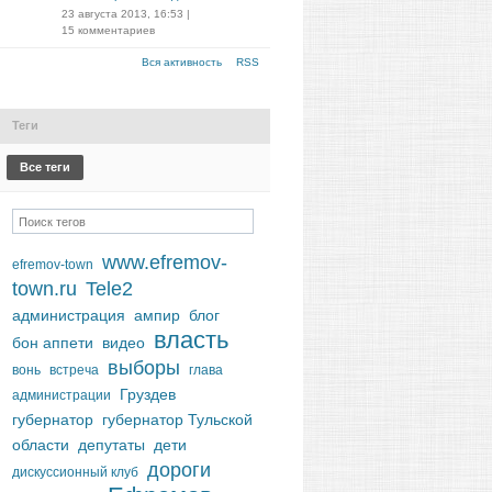
23 августа 2013, 16:53
|
15 комментариев
Вся активность
RSS
Теги
Все теги
www.efremov-
efremov-town
town.ru
Tele2
администрация
ампир
блог
власть
бон аппети
видео
выборы
вонь
встреча
глава
Груздев
администрации
губернатор
губернатор Тульской
области
депутаты
дети
дороги
дискуссионный клуб