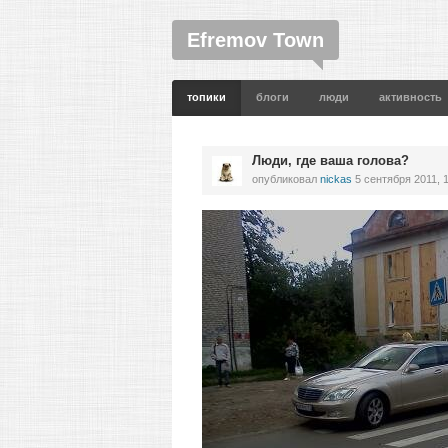
Efremov Town
топики
блоги
люди
активность
Люди, где ваша голова?
опубликовал
nickas
5 сентября 2011, 