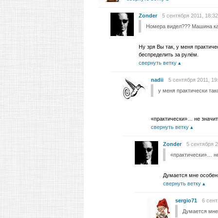
Zonder
5 сентября 2011, 18:32
Номера видел??? Машина как
Ну зря Вы так, у меня практич
беспределить за рулём.
свернуть ветку
nadii
5 сентября 2011, 19
у меня практически та
«практически»… не значит
свернуть ветку
Zonder
5 сентября 2
«практически»… не
Думается мне особенн
свернуть ветку
sergio71
6 сент
Думается мне 