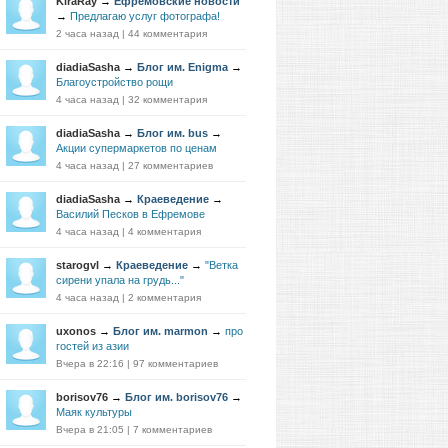
KiraRay
→
Ефремовские новости
→
Предлагаю услуг фотографа!
2 часа назад
|
44 комментария
diadiaSasha
→
Блог им. Enigma
→
Благоустройство рощи
4 часа назад
|
32 комментария
diadiaSasha
→
Блог им. bus
→
Акции супермаркетов по ценам
4 часа назад
|
27 комментариев
diadiaSasha
→
Краеведение
→
Василий Песков в Ефремове
4 часа назад
|
4 комментария
starogvl
→
Краеведение
→
"Ветка
сирени упала на грудь..."
4 часа назад
|
2 комментария
uxonos
→
Блог им. marmon
→
про
гостей из азии
Вчера в 22:16
|
97 комментариев
borisov76
→
Блог им. borisov76
→
Маяк культуры
Вчера в 21:05
|
7 комментариев