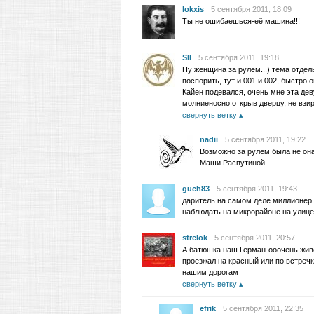
lokxis
5 сентября 2011, 18:09
Ты не ошибаешься-её машина!!!
SII
5 сентября 2011, 19:18
Ну женщина за рулем...) тема отдел
поспорить, тут и 001 и 002, быстро 
Кайен подевался, очень мне эта дев
молниеносно открыв дверцу, не взир
свернуть ветку
nadii
5 сентября 2011, 19:22
Возможно за рулем была не он
Маши Распутиной.
guch83
5 сентября 2011, 19:43
даритель на самом деле миллионер
наблюдать на микрорайоне на улице
strelok
5 сентября 2011, 20:57
А батюшка наш Герман-ооочень живоп
проезжал на красный или по встречк
нашим дорогам
свернуть ветку
efrik
5 сентября 2011, 22:35