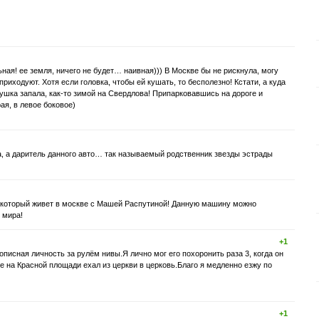
ьная! ее земля, ничего не будет… наивная))) В Москве бы не рискнула, могу
оприходуют. Хотя если головка, чтобы ей кушать, то бесполезно! Кстати, а куда
ушка запала, как-то зимой на Свердлова! Припарковавшись на дороге и
ая, в левое боковое)
а, а даритель данного авто… так называемый родственник звезды эстрады
 который живет в москве с Машей Распутиной! Данную машину можно
 мира!
+1
исная личность за рулём нивы.Я лично мог его похоронить раза 3, когда он
е на Красной площади ехал из церкви в церковь.Благо я медленно езжу по
+1