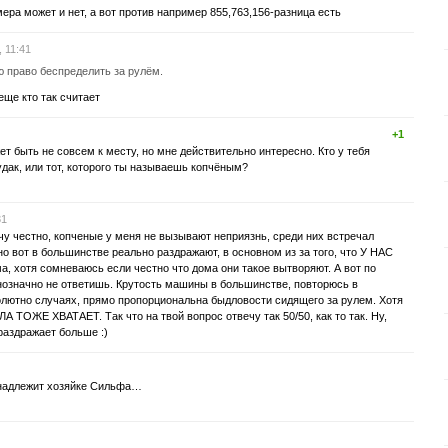
ра может и нет, а вот против например 855,763,156-разница есть
 11:41
ю право беспределить за рулём.
еще кто так считает
+1
ет быть не совсем к месту, но мне действительно интересно. Кто у тебя
дак, или тот, которого ты называешь копчёным?
31
чу честно, копченые у меня не вызывают неприязнь, среди них встречал
о вот в большинстве реально раздражают, в основном из за того, что У НАС
а, хотя сомневаюсь если честно что дома они такое вытворяют. А вот по
днозначно не ответишь. Крутость машины в большинстве, повторюсь в
олютно случаях, прямо пропорциональна быдловости сидящего за рулем. Хотя
 ТОЖЕ ХВАТАЕТ. Так что на твой вопрос отвечу так 50/50, как то так. Ну,
 раздражает больше :)
инадлежит хозяйке Сильфа…