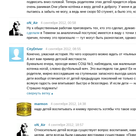
подвесить вниз головой. Теперь родителям этих детей придется обра
очень ранимая.Они убили котёнка и веру детей в доброту. У меня в де
пытаюсь а забыть не могу, а ведь мне скоро 50 стукнет, а было это, к
oN_Air
4 сентября 2012, 00:58
Ну к общественным работам приговорить тех, кто это сделал, думаю 
сделали
в Тюмени за аналогичный поступок( имеется в виду с точки з
причин, почему это произошло — тут могут быть разногласия, однако
CityDriver
4 сентября 2012, 08:55
Конечно, ужасная история. Но чего хорошего можно ждать от «пьяны
А вот вам пример детской жестокости.
Буквально вчера, проходя мимо СОШ №3, наблюдала, как маленькая 
котенка ногой, словно футбольный мяч. Это выглядело так дико! Ее не
родители, мирно восседавшие на ступеньках запасного выхода школ
дети вообще отличаются от детей предыдущих поколений не только св
всякую гадость они впитывают быстро и безоглядно. И если дети — н
Страшно подумать!
свернуть ветку
marmon
4 сентября 2012, 14:38
надо детей воспитывать и книжку прочесть хотябы что такое хор
oN_Air
4 сентября 2012, 18:57
Относительно детей всегда существует вопрос воспитания, навер
целом, дети всегда были самыми жестокими существами, «Повел