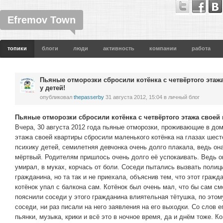
Efremov Town
топики
блоги
люди
активность
компании
работа
Пьяные отморозки сбросили котёнка с четвёртого этажа
у детей!
опубликовал
thepasserby
31 августа 2012, 15:04
в личный блог
Пьяные отморозки сбросили котёнка с четвёртого этажа своей к
Вчера, 30 августа 2012 года пьяные отморозки, проживающие в дом
этажа своей квартиры сбросили маленького котёнка на глазах шес
психику детей, семилетняя девчонка очень долго плакала, ведь она
мёртвый. Родителям пришлось очень долго её успокаивать. Ведь они
умирал, в муках, корчась от боли. Соседи пытались вызвать полиц
гражданина, но та так и не приехала, объяснив тем, что этот гражд
котёнок упал с балкона сам. Котёнок был очень мал, что бы сам см
пояснили соседи у этого гражданина влиятельная тётушка, по этому
соседи, ни раз писали на него заявления на его выходки. Со слов е
пьянки, музыка, крики и всё это в ночное время, да и днём тоже. К