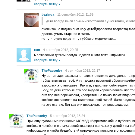
свернуть ветку
bazinga
11 сентября 2012, 11:59
дети всегда были самыми жестокими существами, «Пове
очень точно подмечено! но у детей(проблема возраста) м
должны учить старшие и жизнь…
но тут-то уже не дети, тут уёбки отмороженые…
rem
4 сентября 2012, 20:25
К сожалению деткам всегда надется с кого взять «пример».
свернуть ветку
ThePasserby
4 сентября 2012, 22:17
Ну вот и надо наказывать таких кто плохие дела делает в п
губка, впитывает всё. А тут дядька взрослый сбросил котён
взрослых это авторитет. Как мы, взрослые, себя ведём так 
Богу, те дети которые это всё видели хорошо поняли что то 
сих пор всё переживают, храбрятся, не показывают вида что
котёнок сохранился на телефонах ещё живой. Даже в одно
на эту статью. Вот как они переживают о происшедшем.
ThePasserby
5 сентября 2012, 18:24
Приношу публичные извинения МОМВД «Ефремовский» о публикации 
котёнка с четвёртого этажа своей квартиры на глазах у детей!» на с
информации о якобы бездействий сотрудников полиции в отношении г