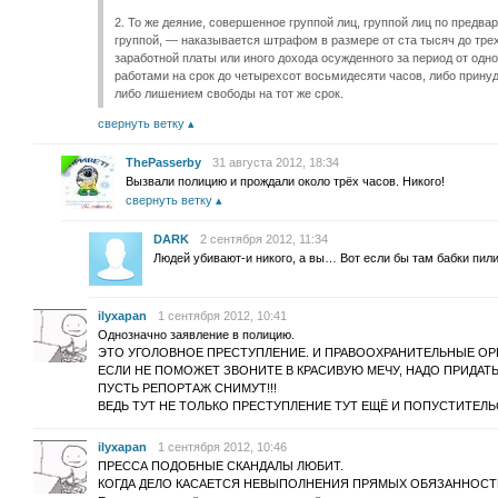
2. То же деяние, совершенное группой лиц, группой лиц по предв
группой, — наказывается штрафом в размере от ста тысяч до тре
заработной платы или иного дохода осужденного за период от одно
работами на срок до четырехсот восьмидесяти часов, либо принуд
либо лишением свободы на тот же срок.
свернуть ветку
ThePasserby
31 августа 2012, 18:34
Вызвали полицию и прождали около трёх часов. Никого!
свернуть ветку
DARK
2 сентября 2012, 11:34
Людей убивают-и никого, а вы… Вот если бы там бабки пили
ilyxapan
1 сентября 2012, 10:41
Однозначно заявление в полицию.
ЭТО УГОЛОВНОЕ ПРЕСТУПЛЕНИЕ. И ПРАВООХРАНИТЕЛЬНЫЕ ОР
ЕСЛИ НЕ ПОМОЖЕТ ЗВОНИТЕ В КРАСИВУЮ МЕЧУ, НАДО ПРИДАТЬ
ПУСТЬ РЕПОРТАЖ СНИМУТ!!!
ВЕДЬ ТУТ НЕ ТОЛЬКО ПРЕСТУПЛЕНИЕ ТУТ ЕЩЁ И ПОПУСТИТЕЛ
ilyxapan
1 сентября 2012, 10:46
ПРЕССА ПОДОБНЫЕ СКАНДАЛЫ ЛЮБИТ.
КОГДА ДЕЛО КАСАЕТСЯ НЕВЫПОЛНЕНИЯ ПРЯМЫХ ОБЯЗАННОСТ