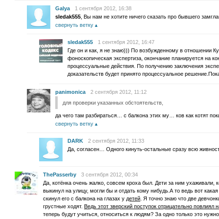
Galya
1 сентября 2012, 16:38
sledak555
, Вы нам не хотите ничего сказать про бывшего замгл
свернуть ветку
sledak555
1 сентября 2012, 16:47
Где он и как, я не знаю))) По возбужденному в отношении 
фоноскопическая экспертиза, окончание планируется на кон
процессуальные действия. По получению заключения экспе
доказательств будет принято процессуальное решение.Пока 
panimonica
2 сентября 2012, 11:12
для проверки указанных обстоятельств,
да чего там разбираться… с балкона этих му… ков как котят по
свернуть ветку
DARK
2 сентября 2012, 11:33
Да, согласен… Одного кинуть-остальные сразу всю живность
ThePasserby
3 сентября 2012, 00:34
Да, котёнка очень жалко, совсем кроха был. Дети за ним ухаживали, 
выкинул на улицу, могли бы и отдать кому нибудь.А то ведь вот какая 
скинул его с балкона на глазах у
детей
. Я точно знаю что две девчонк
грустные ходят.
Ведь этот зверский поступок отрицательно повлиял 
теперь будут учиться, относиться к людям? За одно только это нужн