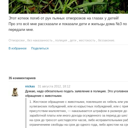
Этот котеок погиб от рук пьяных отморозков на глазах у детей!
Про это всё мне рассказали и показали дети и жильцы дома №3 по 
передали мне.
Отморозки
,
без наказанность
,
полиция
,
дети
,
жестокость
,
беззаконие.
В избранное
Поделиться
35
комментариев
nickas
31 августа 2012, 18:12
Думаю, надо обязательно подать заявление в полицию. Это уголовно
обращение с животными.
1. Жестокое обращение с животными, повлекшее их гибель или ув
хулиганских побуждений, или из корыстных побуждений, или с при
присутствии малолетних, — наказывается штрафом в размере до 
заработной платы или иного дохода осужденного за период до ше
на срок до трехсот шестидесяти часов, либо исправительными рабо
ограничением свободы на срок до одного года, либо арестом на ср