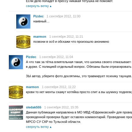
Если дело попадёт в прессу никакая тётушка не поможет.
свернуть ветку
Pizdec
1 сентября 2012, 11:00
наивный…
marmon
1 сентября 2012, 11:21
позвони в осб и обскажи что произошло анонимно
Pizdec
1 сентября 2012, 11:04
А что там за тётка влиятельная такая, что шизика своего отмазывае
в дурке. С полицией отдельный вопрос. Обязаны были отреагировать
ЗЫ автор, уберите фото дохлятины, это травмирует психику таунцев.
marmon
1 сентября 2012, 11:22
крови то нет менты скажут котяйка просто спит а вы шумиху подняли, 
sledak555
1 сентября 2012, 15:35
Данная публикация направлена в МО МВД «Ефремовский» для проверк
проведенной проверки будет оставлен комментарий. Проведение про
МРСО СУ СКР по Тульской области.
свернуть ветку