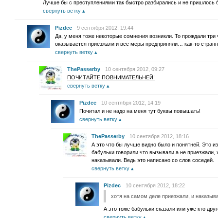
Лучше бы с преступлениями так быстро разбирались и не пришлось 
свернуть ветку
Pizdec
9 сентября 2012, 19:44
Да, у меня тоже некоторые сомнения возникли. То прождали три ч
оказывается приезжали и все меры предприняли… как-то стран
свернуть ветку
ThePasserby
10 сентября 2012, 09:27
ПОЧИТАЙТЕ ПОВНИМАТЕЛЬНЕЙ!
свернуть ветку
Pizdec
10 сентября 2012, 14:19
Почитал и не надо на меня тут буквы повышать!
свернуть ветку
ThePasserby
10 сентября 2012, 18:16
А это что бы лучше видно было и понятней. Это и
бабульки говорили что вызывали а не приезжали, 
наказывали. Ведь это написано со слов соседей.
свернуть ветку
Pizdec
10 сентября 2012, 18:22
хотя на самом деле приезжали, и наказыв
А это тоже бабульки сказали или уже кто дру
свернуть ветку