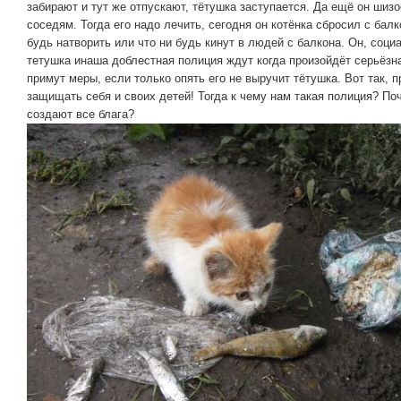
забирают и тут же отпускают, тётушка заступается. Да ещё он шизо
соседям. Тогда его надо лечить, сегодня он котёнка сбросил с балк
будь натворить или что ни будь кинут в людей с балкона. Он, соци
тетушка инаша доблестная полиция ждут когда произойдёт серьёзна
примут меры, если только опять его не выручит тётушка. Вот так, 
защищать себя и своих детей! Тогда к чему нам такая полиция? П
создают все блага?