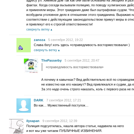
адресу ул. Химиков дом так как они были основаны на эмоциях и раз
фактах. Когда соседи вызывали полицию, по поводу хулиганских дейс
и применяли меры. Этот гражданин даже был оштрафован судом. Что к
возбудила уголовное дело в отношении этого гражданина. Выражаю на
соответствии с действующим законодательством примут меры в отн
и привлекут его к строгой ответственности!
свернуть ветку
zanoza
5 сентября 2012, 19:22
Слава богу! хоть здесь «справедливость восторжествовала» )
свернуть ветку
ThePasserby
5 сентября 2012, 20:47
«справедливость восторжествовала»
А почему в кавычках? Вед действительно всё по справедли
не известно как его накажут? Вед привлекался и судим, да
За это надо очень строго наказать, коль с первого раза не п
DARK
7 сентября 2012, 17:21
Во как… Мужественный поступок…
ilyxapan
9 сентября 2012, 12:39
Полиция подсуетилась, нашла автора статьи, надавила на него
и вот мы уже читаем ПУБЛИЧНЫЕ ИЗВИНЕНИЯ.