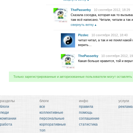
ThePasserby
10 сентября 2012, 18:29
Сказала соседка, которая как то вызыва
там всё написано. Читали, читали а так и
свернуть ветку
Pizdec
10 сентября 2012, 18:40
читал читал, а так и не понял како
верить…
ThePasserby
10 сентября 2012, 19
Какая больше нравится, той и верьт
Только зарегистрированные и авторизованные пользователи могут оставлять
разделы
блоги
инфо
услуги
блоги
все
правила
реклама
люди
коллективные
помощь
компании
персональные
соглашение
работа
корпоративные
статистика
топ