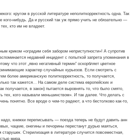
екого: кругом в русской литературе неполиткорректность одна. Так
е кого-нибудь. Да и русский так уж прямо учить не обязательно —
тех, кто им не владеет.
ным криком «оградим себя забором неприступности»! А супротив
, вспоминается недавний инцидент с попыткой запрета упоминания в
тому что этот „явно негативный термин“ оскорбляет цветное
принимающие характер случайных курьезов. Если смотреть с
тем более американскую политкорректность, то получается,
только так кажется… На самом деле система европейских и
ак получается, в закон) пытается выровнять то, что было смято,
ь тех, кого называли меньшинством». И так далее. Что делать с
чень понятно. Все вроде о чем-то радеют, а что бестолково как-то,
 надо, книжки переписывать — поезда теперь не будут давить анн
вых, чацкие, онегины и печорины перестанут дурью маяться,
м старушек. Стерилизация в литературе случится повсеместная,
остью мира.