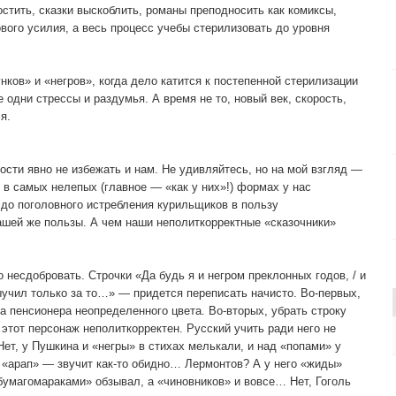
остить, сказки выскоблить, романы преподносить как комиксы,
вого усилия, а весь процесс учебы стерилизовать до уровня
нков» и «негров», когда дело катится к постепенной стерилизации
 одни стрессы и раздумья. А время не то, новый век, скорость,
я.
сти явно не избежать и нам. Не удивляйтесь, но на мой взгляд —
, в самых нелепых (главное — «как у них»!) формах у нас
 до поголовного истребления курильщиков в пользу
шей же пользы. А чем наши неполиткорректные «сказочники»
 несдобровать. Строчки «Да будь я и негром преклонных годов, / и
 выучил только за то…» — придется переписать начисто. Во-первых,
на пенсионера неопределенного цвета. Во-вторых, убрать строку
 этот персонаж неполиткорректен. Русский учить ради него не
Нет, у Пушкина и «негры» в стихах мелькали, и над «попами» у
и «арап» — звучит как-то обидно… Лермонтов? А у него «жиды»
бумагомараками» обзывал, а «чиновников» и вовсе… Нет, Гоголь