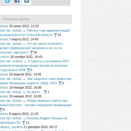
Похожие записи
nickas
25 июня 2012, 13:19
Блог им. nickas
→
Рейтинг глав администраций
муниципалитетов Тульской области
15
nickas
7 марта 2012, 14:45
Блог им. nickas
→
Что же такого полезного
делает ефремовский чиновник и за что он
получает зарплату?
30
scleroz
26 ноября 2011, 16:43
Блог им. scleroz
→
Студенты и аспиранты МГУ
провели очередную акцию против вступления
студсоюза в ОНФ
0
nickas
25 апреля 2011, 14:45
Блог им. nickas
→
"Как защитить свои права при
новом Жилищном кодексе" (ИКД, СКС)
0
nickas
18 января 2012, 16:06
Блог им. nickas
→
Не долго...
1
nickas
19 января 2012, 16:05
Блог им. nickas
→
Общественные советы при
министерствах - похоже очередная профанация
6
nickas
8 марта 2010, 21:25
Блог им. nickas
→
Колонка Андрея Лошака на
OpenSpace.Ru
12
kakaya_raznitsa
21 декабря 2010, 00:27