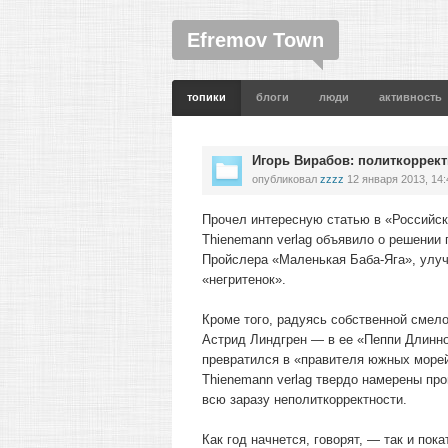
Efremov Town
топики
блоги
люди
активность
Игорь Вирабов: политкоррек
опубликовал
zzzz
12 января 2013, 14:
Прочел интересную статью в «Российско
Thienemann verlag объявило о решении
Пройслера «Маленькая Баба-Яга», улуч
«негритенок».
Кроме того, радуясь собственной смело
Астрид Линдгрен — в ее «Пеппи Длинно
превратился в «правителя южных морей
Thienemann verlag твердо намерены про
всю заразу неполиткорректности.
Как год начнется, говорят, — так и пок