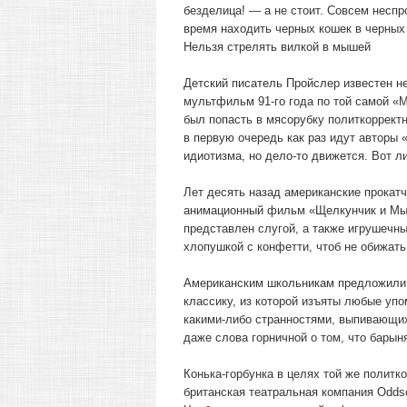
безделица! — а не стоит. Совсем неспро
время находить черных кошек в черных 
Нельзя стрелять вилкой в мышей
Детский писатель Пройслер известен не
мультфильм 91-го года по той самой «
был попасть в мясорубку политкорректн
в первую очередь как раз идут авторы 
идиотизма, но дело-то движется. Вот л
Лет десять назад американские прокат
анимационный фильм «Щелкунчик и Мыш
представлен слугой, а также игрушечны
хлопушкой с конфетти, чтоб не обижать
Американским школьникам предложили 
классику, из которой изъяты любые упо
какими-либо странностями, выпивающих
даже слова горничной о том, что барын
Конька-горбунка в целях той же полит
британская театральная компания Oddso