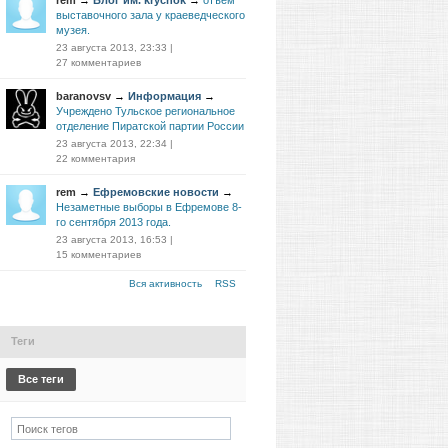
rem
→
Блог им. krychok
→
отъём
выставочного зала у краеведческого
музея.
23 августа 2013, 23:33
|
27 комментариев
baranovsv
→
Информация
→
Учреждено Тульское региональное
отделение Пиратской партии России
23 августа 2013, 22:34
|
22 комментария
rem
→
Ефремовские новости
→
Незаметные выборы в Ефремове 8-
го сентября 2013 года.
23 августа 2013, 16:53
|
15 комментариев
Вся активность
RSS
Теги
Все теги