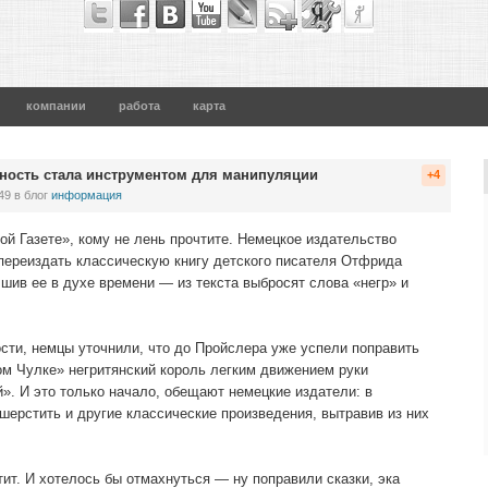
компании
работа
карта
тность стала инструментом для манипуляции
+4
49
в блог
информация
й Газете», кому не лень прочтите. Немецкое издательство
 переиздать классическую книгу детского писателя Отфрида
шив ее в духе времени — из текста выбросят слова «негр» и
сти, немцы уточнили, что до Пройслера уже успели поправить
м Чулке» негритянский король легким движением руки
». И это только начало, обещают немецкие издатели: в
шерстить и другие классические произведения, вытравив из них
атит. И хотелось бы отмахнуться — ну поправили сказки, эка