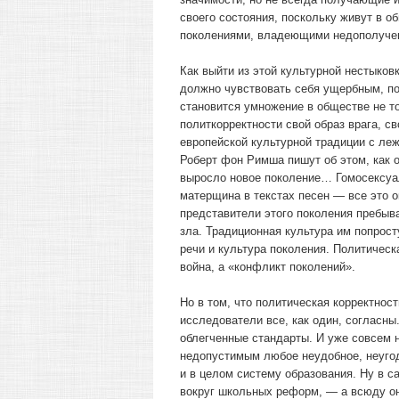
своего состояния, поскольку живут в о
поколениями, владеющими недополучен
Как выйти из этой культурной нестыков
должно чувствовать себя ущербным, по
становится умножение в обществе не то
политкорректности свой образ врага, с
европейской культурной традиции с ле
Роберт фон Римша пишут об этом, как о
выросло новое поколение… Гомосексуал
матерщина в текстах песен — все это о
представители этого поколения пребыв
зла. Традиционная культура им попрос
речи и культура поколения. Политическ
война, а «конфликт поколений».
Но в том, что политическая корректно
исследователи все, как один, согласны
облегченные стандарты. И уже совсем н
недопустимым любое неудобное, неугодн
и в целом систему образования. Ну в са
вокруг школьных реформ, — а всюду он