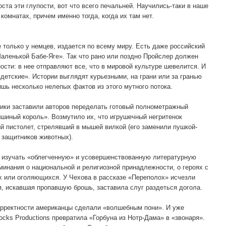
ста эти глупости, вот что всего печальней. Научились-таки в наше
комнатах, причем именно тогда, когда их там нет.
 только у немцев, издается по всему миру. Есть даже российский
Маленькой Бабе-Яге». Так что рано или поздно Пройслер должен
ости: в нее отправляют все, что в мировой культуре шевелится. И
«детские». Истории выглядят курьезными, на грани или за гранью
ишь несколько нелепых фактов из этого мутного потока.
чики заставили авторов переделать готовый полнометражный
иный король». Возмутило их, что игрушечный негритенок
й пистолет, стрелявший в мышей вилкой (его заменили пушкой-
 защитников животных).
изучать «облегченную» и усовершенствованную литературную
минания о национальной и религиозной принадлежности, о героях с
 или оголяющихся. У Чехова в рассказе «Переполох» исчезли
я, искавшая пропавшую брошь, заставила слуг раздеться догола.
корректности американцы сделали «волшебным пони». И уже
cks Productions превратила «Горбуна из Нотр-Дама» в «звонаря».