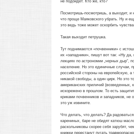
не подойдет. Кто же, кто?
Посмотришь-посмотришь, а выходит, и н
что проще Маяковского убрать. Ну и ещ
это ведь тоже может оскорбить чувства 
Такая выходит петрушка.
Тут поднимаются «почвенники» с истош
их «западники», пишут вот так: «Ну да
лекциях по астрономии „черных дыр“, по
население. Но это единичные случаи, 
российской стороны на европейскую, а 
никакой свободы, а один цирк. Но это 
американских приличий (возведенных, к
искорежено в прошлом. То есть защитит
криками почвенников и западников, не о
это уж извините.
Что делать, что делать? Да радоваться
карениных, баре не обидят катюш масло
раскольниковы скорее себя зарубят, че
книжки перестанут пугать травмоопасн