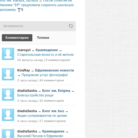
Блог им. kakaya_raznitsa
→
После событий на
Манежке "ЕР" предложила сократить школьную
программу
5
Активность
Комментарии
Топики
starogvl
→
Краеведение
→
Старогольская волость и её жители
24 минуты назад
|
9 комментариев
KiraRay
→
Ефремовские новости
→
Предлагаю услуг фотографа!
2 часа назад
|
44 комментария
diadiaSasha
→
Блог им. Enigma
→
Благоустройство рощи
4 часа назад
|
32 комментария
diadiaSasha
→
Блог им. bus
→
Акции супермаркетов по ценам
4 часа назад
|
27 комментариев
diadiaSasha
→
Краеведение
→
Василий Песков в Ефремове