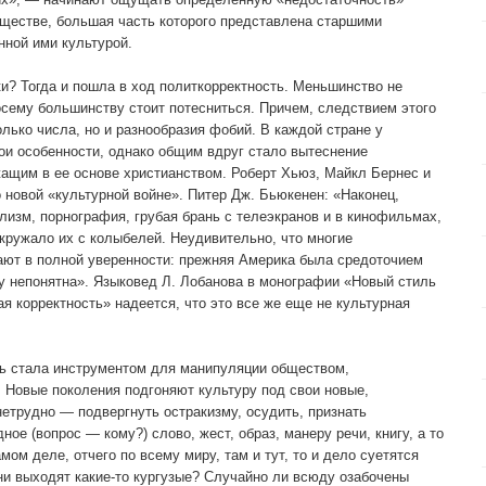
бществе, большая часть которого представлена старшими
ной ими культурой.
ки? Тогда и пошла в ход политкорректность. Меньшинство не
сему большинству стоит потесниться. Причем, следствием этого
лько числа, но и разнообразия фобий. В каждой стране у
вои особенности, однако общим вдруг стало вытеснение
жащим в ее основе христианством. Роберт Хьюз, Майкл Бернес и
 новой «культурной войне». Питер Дж. Бьюкенен: «Наконец,
изм, порнография, грубая брань с телеэкранов и в кинофильмах,
кружало их с колыбелей. Неудивительно, что многие
ают в полной уверенности: прежняя Америка была средоточием
ту непонятна». Языковед Л. Лобанова в монографии «Новый стиль
ая корректность» надеется, что это все же еще не культурная
сть стала инструментом для манипуляции обществом,
. Новые поколения подгоняют культуру под свои новые,
етрудно — подвергнуть остракизму, осудить, признать
ое (вопрос — кому?) слово, жест, образ, манеру речи, книгу, а то
мом деле, отчего по всему миру, там и тут, то и дело суетятся
и выходят какие-то кургузые? Случайно ли всюду озабочены