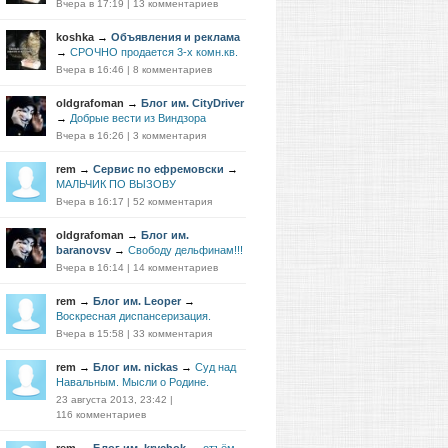
Вчера в 17:19
|
13 комментариев
koshka
→
Объявления и реклама
→
СРОЧНО продается 3-х комн.кв.
Вчера в 16:46
|
8 комментариев
oldgrafoman
→
Блог им. CityDriver
→
Добрые вести из Виндзора
Вчера в 16:26
|
3 комментария
rem
→
Сервис по ефремовски
→
МАЛЬЧИК ПО ВЫЗОВУ
Вчера в 16:17
|
52 комментария
oldgrafoman
→
Блог им.
baranovsv
→
Свободу дельфинам!!!
Вчера в 16:14
|
14 комментариев
rem
→
Блог им. Leoper
→
Воскресная диспансеризация.
Вчера в 15:58
|
33 комментария
rem
→
Блог им. nickas
→
Суд над
Навальным. Мысли о Родине.
23 августа 2013, 23:42
|
116 комментариев