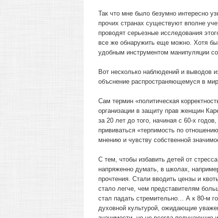
Так что мне было безумно интересно узн
прочих странах существуют вполне учен
проводят серьезные исследования этого
все же обнаружить еще можно. Хотя бы 
удобным инструментом манипуляции со
Вот несколько наблюдений и выводов из
объснение распространяющемуся в мир
Сам термин «политическая корректнос
организации в защиту прав женщин Каре
за 20 лет до того, начиная с 60-х годо
прививаться «терпимость по отношению
мнению и чувству собственной значимо
С тем, чтобы избавить детей от стресс
напряженно думать, в школах, наприме
прочтения. Стали вводить цензы и кво
стало легче, чем представителям больш
стал падать стремительно… А к 80-м г
духовной культурой, ожидающие уважен
значимости, но не всегда получающие