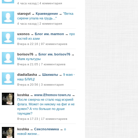
4 часа назад
|
4 комментария
starogvl
→
Краеведение
→
"Ветка
сирени упала на грудь..."
4 часа назад
|
2 комментария
uxonos
→
Блог им. marmon
→
про
гостей из азии
Вчера в 22:16
|
97 комментариев
borisov76
→
Блог им. borisov76
→
Маяк культуры
Вчера в 21:05
|
7 комментариев
diadiaSasha
→
Шахматы
→
9 маю -
наш БЛИЦ!
Вчера в 20:56
|
3 комментария
koshka
→
www.Efremov-town.ru
→
После смерча не стало над мэрией
флага. Может он никому на фиг и не
нужен? А что больше по душе
таунцам?
Вчера в 17:23
|
17 комментариев
koshka
→
Сексполемика
→
о
новой жизни...