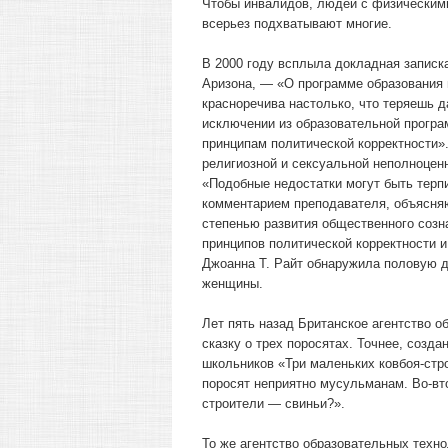
Чтобы инвалидов, людей с физическими
всерьез подхватывают многие.
В 2000 году всплыла докладная записка
Аризона, — «О программе образования 
красноречива настолько, что теряешь 
исключении из образовательной програм
принципам политической корректности»
религиозной и сексуальной неполноценн
«Подобные недостатки могут быть терп
комментарием преподавателя, объясня
степенью развития общественного созн
принципов политической корректности и
Джоанна Т. Райт обнаружила половую д
женщины.
Лет пять назад Британское агентство 
сказку о трех поросятах. Точнее, соз
школьников «Три маленьких ковбоя-стро
поросят неприятно мусульманам. Во-вт
строители — свиньи?».
То же агентство образовательных техн