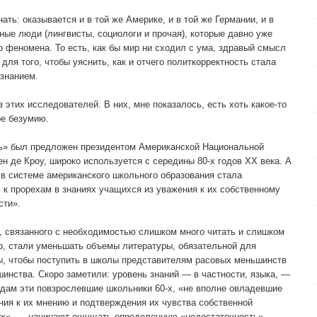
ать: оказывается и в той же Америке, и в той же Германии, и в
ые люди (лингвисты, социологи и прочая), которые давно уже
 феномена. То есть, как бы мир ни сходил с ума, здравый смысл
для того, чтобы уяснить, как и отчего политкорректность стала
знанием.
 этих исследователей. В них, мне показалось, есть хоть какое-то
е безумию.
ть» был предложен президентом Американской Национальной
н де Кроу, широко используется с середины 80-х годов XX века. А
в, в системе американского школьного образования стала
 к прорехам в знаниях учащихся из уважения к их собственному
сти».
а, связанного с необходимостью слишком много читать и слишком
р, стали уменьшать объемы литературы, обязательной для
ты, чтобы поступить в школы представителям расовых меньшинств
инства. Скоро заметили: уровень знаний — в частности, языка, —
одам эти повзрослевшие школьники 60-х, «не вполне овладевшие
ия к их мнению и подтверждения их чувства собственной
 их», — начинают ощущать определенную «недостаточность»