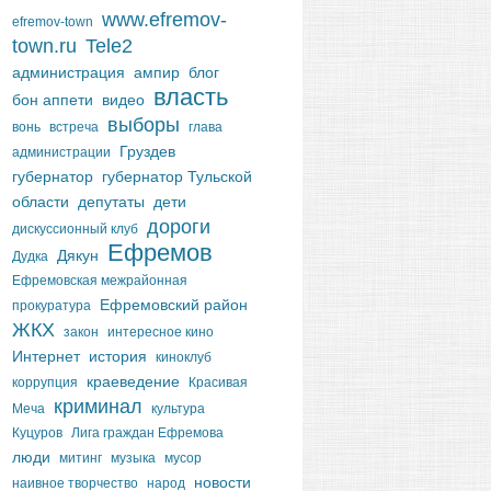
www.efremov-
efremov-town
town.ru
Tele2
администрация
ампир
блог
власть
бон аппети
видео
выборы
вонь
встреча
глава
Груздев
администрации
губернатор
губернатор Тульской
области
депутаты
дети
дороги
дискуссионный клуб
Ефремов
Дякун
Дудка
Ефремовская межрайонная
Ефремовский район
прокуратура
ЖКХ
закон
интересное кино
Интернет
история
киноклуб
краеведение
коррупция
Красивая
криминал
Меча
культура
Куцуров
Лига граждан Ефремова
люди
митинг
музыка
мусор
новости
наивное творчество
народ