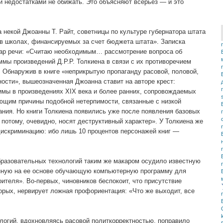
 недостатками не обижать. Это объясняют всерьез — и это
 некой Джоанны Т. Райт, советницы по культуре губернатора штата
в школах, финансируемых за счет бюджета штата». Записка
дар речи: «Считаю необходимым… рассмотрение вопроса об
мы произведений Д.Р.Р. Толкиена в связи с их противоречием
. Обнаружив в книге «неприкрытую пропаганду расовой, половой,
ости», вышеозначенная Джоанна ставит на авторе крест:
имы в произведениях XIX века и более ранних, сопровождаемых
ющим причины подобной нетерпимости, связанные с низкой
ания. Но книги Толкиена появились уже после появления базовых
 потому, очевидно, носят деструктивный характер». У Толкиена же
искриминацию: ибо лишь 10 процентов персонажей книг —
образовательных технологий таким же макаром осудило известную
данную на ее основе обучающую компьютерную программу для
ителя». Во-первых, чиновников беспокоит, что присутствие
орых, нервирует ложная профориентация: «Что же выходит, все
ологий, вдохновляясь расовой политкорректностью, поправило