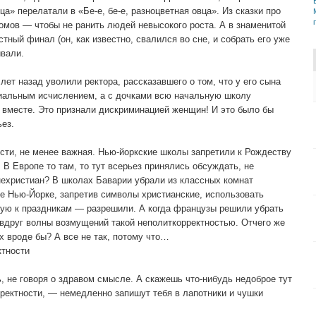
вца» перелатали в «Бе-е, бе-е, разноцветная овца». Из сказки про
мов — чтобы не ранить людей невысокого роста. А в знаменитой
тный финал (он, как известно, свалился во сне, и собрать его уже
ивали.
лет назад уволили ректора, рассказавшего о том, что у его сына
иальным исчислением, а с дочками всю начальную школу
вместе. Это признали дискриминацией женщин! И это было бы
ьез.
ости, не менее важная. Нью-йоркские школы запретили к Рождеству
В Европе то там, то тут всерьез принялись обсуждать, не
 нехристиан? В школах Баварии убрали из классных комнат
же Нью-Йорке, запретив символы христианские, использовать
ую к праздникам — разрешили. А когда французы решили убрать
вдруг волны возмущений такой неполиткорректностью. Отчего же
ех вроде бы? А все не так, потому что…
ктности
ь, не говоря о здравом смысле. А скажешь что-нибудь недоброе тут
рректности, — немедленно запишут тебя в лапотники и чушки