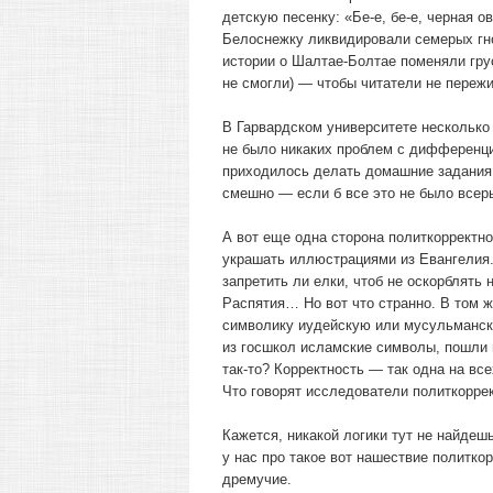
детскую песенку: «Бе-е, бе-е, черная о
Белоснежку ликвидировали семерых гно
истории о Шалтае-Болтае поменяли грус
не смогли) — чтобы читатели не переж
В Гарвардском университете несколько 
не было никаких проблем с дифференц
приходилось делать домашние задания 
смешно — если б все это не было всер
А вот еще одна сторона политкорректн
украшать иллюстрациями из Евангелия. 
запретить ли елки, чтоб не оскорблять
Распятия… Но вот что странно. В том 
символику иудейскую или мусульманск
из госшкол исламские символы, пошли 
так-то? Корректность — так одна на вс
Что говорят исследователи политкорре
Кажется, никакой логики тут не найдеш
у нас про такое вот нашествие политко
дремучие.