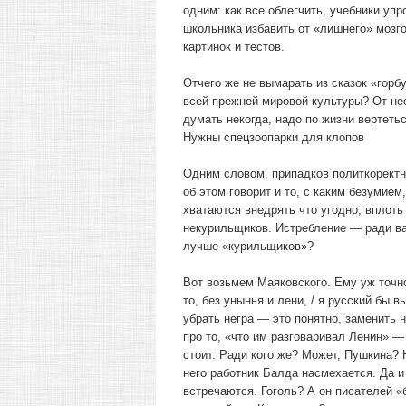
одним: как все облегчить, учебники упр
школьника избавить от «лишнего» мозго
картинок и тестов.
Отчего же не вымарать из сказок «горбу
всей прежней мировой культуры? От нее
думать некогда, надо по жизни вертетьс
Нужны спецзоопарки для клопов
Одним словом, припадков политкоректно
об этом говорит и то, с каким безумием
хватаются внедрять что угодно, вплоть
некурильщиков. Истребление — ради ва
лучше «курильщиков»?
Вот возьмем Маяковского. Ему уж точно
то, без унынья и лени, / я русский бы
убрать негра — это понятно, заменить 
про то, «что им разговаривал Ленин» —
стоит. Ради кого же? Может, Пушкина? 
него работник Балда насмехается. Да 
встречаются. Гоголь? А он писателей «