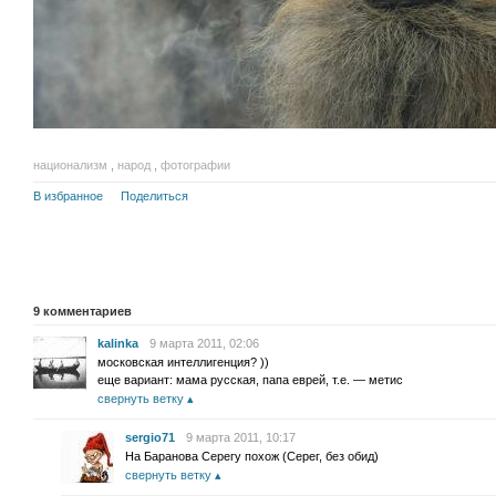
национализм
,
народ
,
фотографии
В избранное
Поделиться
9
комментариев
kalinka
9 марта 2011, 02:06
московская интеллигенция? ))
еще вариант: мама русская, папа еврей, т.е. — метис
свернуть ветку
sergio71
9 марта 2011, 10:17
На Баранова Серегу похож (Серег, без обид)
свернуть ветку