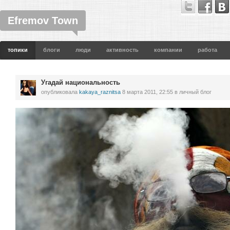
Efremov Town
топики
блоги
люди
активность
компании
работа
Угадай национальность
опубликовала
kakaya_raznitsa
8 марта 2011, 22:55
в личный блог