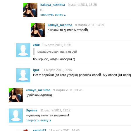
kakaya_raznitsa
9 марта 2011, 13:28
ггг
свернуть ветку
kakaya_raznitsa
9 марта 2011, 13:29
в какой-то дымке матовой)
efrik
9 марта 2011, 15:31
мама русская, папа еврей
Кошернее, когда наоборот :)
igor
11 марта 2011, 00:07
Не! У еврейки (от кого угодно) ребенок-еврей. А у еврея (от неев
kakaya_raznitsa
9 марта 2011, 13:28
ндийский админ))
Dgeims
11 марта 2011, 11:12
индианец вылитай индианец!
свернуть ветку
sergio71
11 марта 2011, 14:45