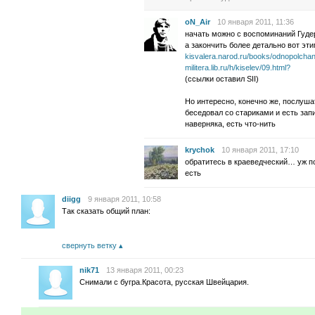
oN_Air
10 января 2011, 11:36
начать можно с воспоминаний Гуд
а закончить более детально вот эт
kisvalera.narod.ru/books/odnopolchan
militera.lib.ru/h/kiselev/09.html?
(ссылки оставил SII)
Но интересно, конечно же, послуша
беседовал со стариками и есть запи
наверняка, есть что-нить
krychok
10 января 2011, 17:10
обратитесь в краеведческий… уж по
есть
diigg
9 января 2011, 10:58
Так сказать общий план:
свернуть ветку
nik71
13 января 2011, 00:23
Снимали с бугра.Красота, русская Швейцария.