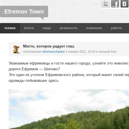
Efremov Town
топики
блоги
люди
активность
компании
работа
Место, которое радует глаз.
опубликовал
efremovchanka
4 января 2011, 16:53
в личный блог
Уважаемые ефремовцы и гости нашего города, узнаёте это живопис
дороги Ефремов — Шилово?
Это один из уголков Ефремовского района, который манит своей пе
однажды побывавших здесь.