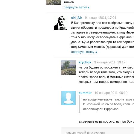
танком
свернуть ветку
oN_Air
9 января 2011, 17:04
В Качергиновку все вот выбраться хочу 
линия обороны и проходила по Красивой
западнее и северо-западнее, а под Иноз
там было, когда освобождали Ефремов. Н
давно. Куча рассказов про то как барин 
под заметным местом(деревом) да и сги
свернуть ветку
krychok
9 января 2011, 19:17
летом будьте осторожнее в тех мес
теперь вследствие того, что людей
плохо, зарос весь и местные жител
которых там теперь немеренно полз
zummer
10 января 2011, 00:19
но вроде немецкие танки атакова
Иноземкой не было боев, хотя на
освобождали Ефремов.
а где-нить есть про это, ну про бои 
комментарий был удален