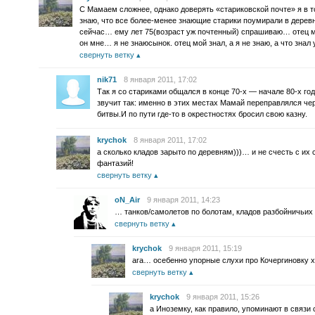
С Мамаем сложнее, однако доверять «стариковской почте» я в т
знаю, что все более-менее знающие старики поумирали в деревня
сейчас… ему лет 75(возраст уж почтенный) спрашиваю… отец мо
он мне… я не знаюсынок. отец мой знал, а я не знаю, а что знал 
свернуть ветку
nik71
8 января 2011, 17:02
Так я со стариками общался в конце 70-х — начале 80-х го
звучит так: именно в этих местах Мамай переправлялся че
битвы.И по пути где-то в окрестностях бросил свою казну.
krychok
8 января 2011, 17:02
а сколько кладов зарыто по деревням)))… и не счесть с их 
фантазий!
свернуть ветку
oN_Air
9 января 2011, 14:23
… танков/самолетов по болотам, кладов разбойничьи
свернуть ветку
krychok
9 января 2011, 15:19
ага… осебенно упорные слухи про Кочергиновку 
свернуть ветку
krychok
9 января 2011, 15:26
а Иноземку, как правило, упоминают в связи