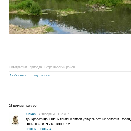
Фотографии
,
природа
,
Ефремовский район.
В избранное
Поделиться
28
комментариев
nickas
4 января 2011, 23:07
Да! Красотища! Очень приятно зимой увидеть летние пейзажи. Вооб
Порадовали. Я уже лето хочу.
свернуть ветку