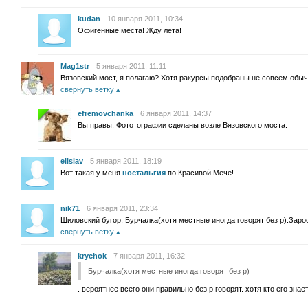
kudan
10 января 2011, 10:34
Офигенные места! Жду лета!
Mag1str
5 января 2011, 11:11
Вязовский мост, я полагаю? Хотя ракурсы подобраны не совсем обыч
свернуть ветку
efremovchanka
6 января 2011, 14:37
Вы правы. Фототографии сделаны возле Вязовского моста.
elislav
5 января 2011, 18:19
Вот такая у меня
ностальгия
по Красивой Мече!
nik71
6 января 2011, 23:34
Шиловский бугор, Бурчалка(хотя местные иногда говорят без р).Зарос
свернуть ветку
krychok
7 января 2011, 16:32
Бурчалка(хотя местные иногда говорят без р)
. вероятнее всего они правильно без р говорят. хотя кто его знае