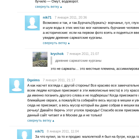
бучило — Омут, водоворот.
свернуть ветку
nik71
7 января 2011, 20:36
Возможно и так, и так.Бурчать(буркать)- ворчанье, гул, глу
и шум воды в этих местах мог напомнить бурчание человек
а исторические: если на первом фото взять и подняться вв
увидим древние сарматские курганы.
свернуть ветку
krychok
7 января 2011, 21:07
древние сарматские курганы
это не сарматы… это местные племена, ассимилиров
Dgeims
7 января 2011, 21:17
А как насчет взгляда с другой стороны! Все красиво все замечательно
всем людям которые приезжают в эти живописные места) в эту красот
да именно поганить другого слова и не подберешь! Когда приезжаете
ближайшие овраги, а пожалуйста собирайте весь мусор в мешки и ув
сюда не приезжает, а весь мусор который вы даже собрав в мешки ва
речьку! Давайте беречь этот уголок природы! Спасибо всем приезж
данный сайт читают и в Москве да и не только!
свернуть ветку
nik71
8 января 2011, 11:04
За что купил, за то и продаю: малолеткой я был на бугре, когда