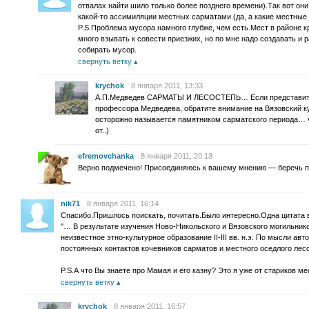
отвалах найти шило только более позднего времени).Так вот они
какой-то ассимиляции местных сарматами.(да, а какие местные
P.S.Проблема мусора намного глубже, чем есть.Мест в районе к
много взывать к совести приезжих, но по мне надо создавать и 
собирать мусор.
свернуть ветку
krychok
8 января 2011, 13:33
А.П.Медведев САРМАТЫ И ЛЕСОСТЕПЬ… Если представитс
профессора Медведева, обратите внимание на Вязовский ку
осторожно называется памятником сарматского периода… ч
от..)
efremovchanka
8 января 2011, 20:13
Верно подмечено! Присоединяюсь к вашему мнению — беречь п
nik71
8 января 2011, 16:14
Спасибо.Пришлось поискать, почитать.Было интересно.Одна цитата 
"… В результате изучения Ново-Никольского и Вязовского могильник
неизвестное этно-культурное образование II-III вв. н.э. По мысли ав
постоянных контактов кочевников сарматов и местного оседлого лесо
P.S.А что Вы знаете про Мамая и его казну? Это я уже от стариков м
свернуть ветку
krychok
8 января 2011, 16:57