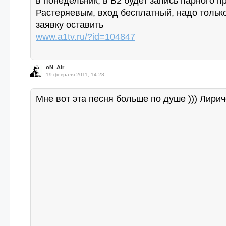
в понедельник, в Б2 будет запись парного п
Растеряевым, вход бесплатный, надо только
заявку оставить
www.a1tv.ru/?id=104847
oN_Air
19 февраля 2011, 14:28
Мне вот эта песня больше по душе ))) Лирич