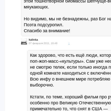
этой тошнотворной биомассы шепчуще-
мяукающих.
Но видимо, мы не безнадежны, раз Бог н
Поэта подсуропил.
Спасибо за внимание!
kalinka
07 февраля 2011, 16:48
↑
Как здорово, что есть ещё люди, кото
поп-жоп-масс-«культуры». Сам уже не
не смотрю телек, если только иногда 
одной комнате находиться с включён
Всю инфу о внешнем мире потребляю 
выборочно.
Кстати, по теме, хороший фильм про р
особенно про Великую Отечественную
примечательно то, что снят в США —