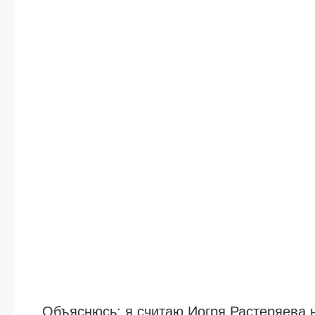
Объяснюсь: я считаю Иогря Растеряева 