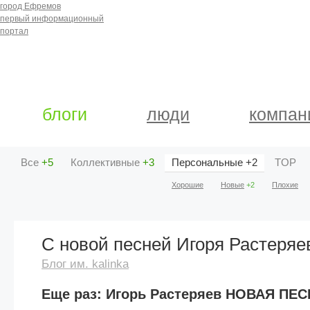
город Ефремов
первый информационный
портал
блоги
люди
компан
Все
+5
Коллективные
+3
Персональные
+2
TOP
Хорошие
Новые
+2
Плохие
С новой песней Игоря Растеряев
Блог им. kalinka
Еще раз: Игорь Растеряев НОВАЯ ПЕС