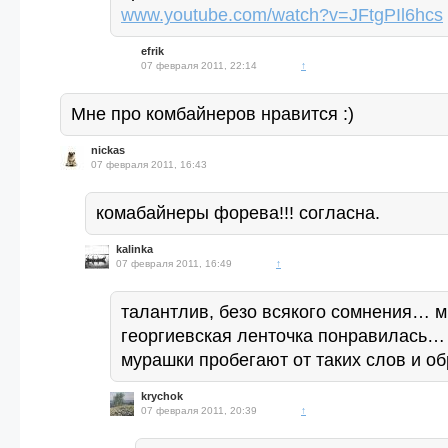
www.youtube.com/watch?v=JFtgPIl6hcs
efrik
07 февраля 2011, 22:14
↑
Мне про комбайнеров нравится :)
nickas
07 февраля 2011, 16:43
комабайнеры форева!!! согласна.
kalinka
07 февраля 2011, 16:49
↑
талантлив, безо всякого сомнения… 
георгиевская ленточка понравилась… 
мурашки пробегают от таких слов и об
krychok
07 февраля 2011, 20:39
↑