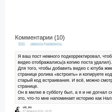
Комментарии (
10
)
RSS
свернуть
/
развернуть
Я ваш пост немного подкорректировал, что
видео отображались(а копию поста удалил).
Для того, чтобы добавить видео с ютуба жм
странице ролика «встроить» и копируете код
старый код встраивания. И всё, можно смот
странице.
Он в милке в субботу был, а я и не догнал с
это, что-то мне напоминает историю как На
oN_Air
07 февраля 2011, 16:35