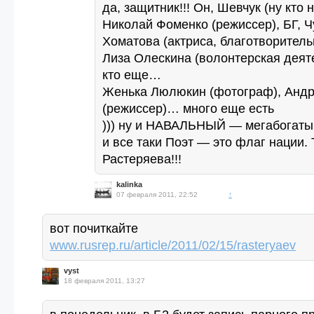
да, защитник!!! Он, Шевчук (ну кто н
Николай Фоменко (режиссер), БГ, 
Хоматова (актриса, благотворител
Лиза Олескина (волонтерская дея
кто еще…
Женька Люлюкин (фотограф), Андр
(режиссер)… много еще есть
))) ну и НАВАЛЬНЫЙ — мегабогаты
и все таки Поэт — это флаг нации. 
Растеряева!!!
kalinka
07 февраля 2011, 22:52
↑
вот почиткайте
www.rusrep.ru/article/2011/02/15/rasteryaev
vyst
18 февраля 2011, 13:27