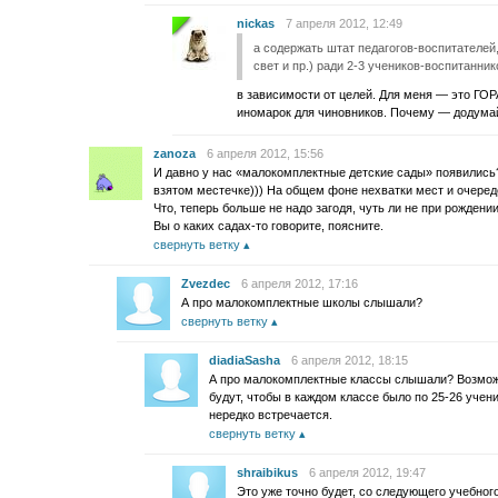
nickas
7 апреля 2012, 12:49
а содержать штат педагогов-воспитателей,
свет и пр.) ради 2-3 учеников-воспитанни
в зависимости от целей. Для меня — это ГО
иномарок для чиновников. Почему — додумай
zanoza
6 апреля 2012, 15:56
И давно у нас «малокомплектные детские сады» появились?
взятом местечке))) На общем фоне нехватки мест и очеред
Что, теперь больше не надо загодя, чуть ли не при рождени
Вы о каких садах-то говорите, поясните.
свернуть ветку
Zvezdec
6 апреля 2012, 17:16
А про малокомплектные школы слышали?
свернуть ветку
diadiaSasha
6 апреля 2012, 18:15
А про малокомплектные классы слышали? Возможн
будут, чтобы в каждом классе было по 25-26 учени
нередко встречается.
свернуть ветку
shraibikus
6 апреля 2012, 19:47
Это уже точно будет, со следующего учебного