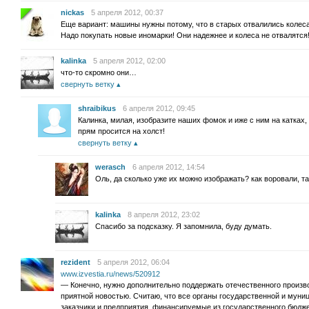
nickas
5 апреля 2012, 00:37
Еще вариант: машины нужны потому, что в старых отвалились колеса
Надо покупать новые иномарки! Они надежнее и колеса не отвалятся
kalinka
5 апреля 2012, 02:00
что-то скромно они…
свернуть ветку
shraibikus
6 апреля 2012, 09:45
Калинка, милая, изобразите наших фомок и иже с ним на катках,
прям просится на холст!
свернуть ветку
werasch
6 апреля 2012, 14:54
Оль, да сколько уже их можно изображать? как воровали, та
kalinka
8 апреля 2012, 23:02
Спасибо за подсказку. Я запомнила, буду думать.
rezident
5 апреля 2012, 06:04
www.izvestia.ru/news/520912
— Конечно, нужно дополнительно поддержать отечественного производ
приятной новостью. Считаю, что все органы государственной и муни
заказчики и предприятия, финансируемые из государственного бюдж