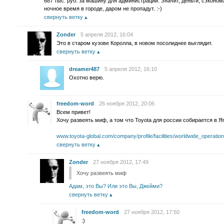
687 тыс. руб. за машину для администрации. Значит, деньги, сэконо
ночное время в городе, даром не пропадут. :-)
свернуть ветку
Zonder
5 апреля 2012, 16:04
Это в старом кузове Королла, в новом посолиднее выглядит.
свернуть ветку
dreamer487
5 апреля 2012, 16:10
Охотно верю.
freedom-word
26 ноября 2012, 20:06
Всем привет!
Хочу развеять миф, а том что Toyota для россии собирается в Яп
www.toyota-global.com/company/profile/facilities/worldwide_operation
свернуть ветку
Zonder
27 ноября 2012, 17:49
Хочу развеять миф
Адам, это Вы? Или это Вы, Джейми?
свернуть ветку
freedom-word
27 ноября 2012, 17:50
:)