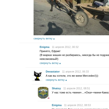
свернуть ветку
Enigma
11 апреля 2012, 00:32
Принято, Ефрик!
(В марках машин не разбираюсь, никогда бы не подумал
невозможный!)
свернуть ветку
Devastator
11 апреля 2012, 06:33
А как вы хотели, это же мини Mercedes!)))
свернуть ветку
Shatoy
11 апреля 2012, 08:51
У нас тоже есть «мини»....«Ока»-«мини-Камаз
Enigma
11 апреля 2012, 08:53