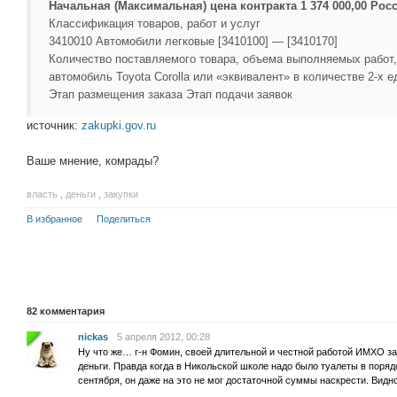
Начальная (Максимальная) цена контракта 1 374 000,00 Рос
Классификация товаров, работ и услуг
3410010 Автомобили легковые [3410100] — [3410170]
Количество поставляемого товара, объема выполняемых работ,
автомобиль Toyota Corolla или «эквивалент» в количестве 2-х е
Этап размещения заказа Этап подачи заявок
источник:
zakupki.gov.ru
Ваше мнение, комрады?
власть
,
деньги
,
закупки
В избранное
Поделиться
82
комментария
nickas
5 апреля 2012, 00:28
Ну что же… г-н Фомин, своей длительной и честной работой ИМХО за
деньги. Правда когда в Никольской школе надо было туалеты в поряд
сентября, он даже на это не мог достаточной суммы наскрести. Видн