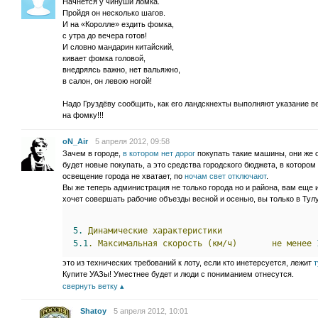
Начнется у чинуши ломка.
Пройдя он несколько шагов.
И на «Королле» ездить фомка,
с утра до вечера готов!
И словно мандарин китайский,
кивает фомка головой,
внедряясь важно, нет вальяжно,
в салон, он левою ногой!
Надо Груздёву сообщить, как его ландскнехты выполняют указание в
на фомку!!!
oN_Air
5 апреля 2012, 09:58
Зачем в городе,
в котором нет дорог
покупать такие машины, они же о
будет новые покупать, а это средства городского бюджета, в котором 
освещение города не хватает, по
ночам свет отключают
.
Вы же теперь администрация не только города но и района, вам еще 
хочет совершать рабочие объезды весной и осенью, вы только в Тул
5.
Динамические
характеристики
5.1
.
Максимальная
скорость
(км/ч)
не
менее
это из технических требований к лоту, если кто инетерсуется, лежит
т
Купите УАЗы! Уместнее будет и люди с пониманием отнесутся.
свернуть ветку
Shatoy
5 апреля 2012, 10:01