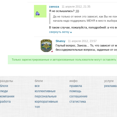
zanoza
11 апреля 2012, 21:35
Я не ослышалась? ;)))
Да не только от меня это зависит, как Вы не 
начала надо поддержать МЕНЯ в местх выбор
В таком случае, пожалуйста, поподробней: а что в
свернуть ветку
Shatoy
11 апреля 2012, 23:57
Глупый вопрос, Заноза… То, что зависит от
бессодержательные вопросы, заданные от ск
Только зарегистрированные и авторизованные пользователи могут оставлять
разделы
блоги
инфо
услуги
блоги
все
правила
реклама
люди
коллективные
помощь
компании
персональные
соглашение
работа
корпоративные
статистика
топ