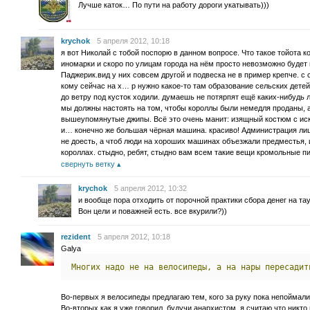
Лучше каток… По пути на работу дороги укатывать)))
krychok
5 апреля 2012, 10:18
я вот Николай с тобой поспорю в данном вопросе. Что такое тойота 
иномарки и скоро по улицам города на нём просто невозможно будет 
Паджерик.вид у них совсем другой и подвеска не в пример крепче. с
кому сейчас на х… р нужно какое-то там образование сельских детей?
до ветру под кусток ходили. думаешь не потярпят ещё каких-нибудь л
мы должны настоять на том, чтобы короллы были немедля проданы, 
вышеупомянутые джипы. Всё это очень манит: изящный костюм с искр
и… конечно же большая чёрная машина. красиво! Администрация лицо
не доесть, а чтоб люди на хороших машинах объезжали предместья, и
короллах. стыдно, ребят, стыдно вам всем такие вещи кромольные пи
свернуть ветку
krychok
5 апреля 2012, 10:32
и вообще пора отходить от порочной практики сбора денег на та
Вон цели и поважней есть. все вкурили?))
rezident
5 апреля 2012, 10:18
Galya
Многих
надо
не
на
велосипеды,
а
на
нары
пересадит
Во-первых я велосипеды предлагаю тем, кого за руку пока непоймали
Во-вторых как я уже говорил, будучи анархистом, я считаю что никто