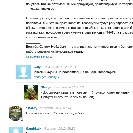
покупать только автомобильную продукцию, производимую на террит
— сказал премьер.
Он подчеркнул, что это существенная часть заказа, причем гаранти
правилам ВТО это не противоречит. Госзакупки будут регулироватьс
обяжут чиновников покупать только российское, казахстанское или б
госзакупках, но скорее всего уже не в действующий 94-ФЗ, а в разр
контрактной системе.
________
Если бы Сыном Неба был я, то муниципальных чиновников я бы пере
работу реально на велосипеде ездит.
свернуть ветку
Galya
5 апреля 2012, 06:11
Многих надо не на велосипеды, а на нары пересадить!
свернуть ветку
Slavyn
5 апреля 2012, 07:36
«Вор должен сидеть в тюрьме!» =) Только тюрем не хватит 
Придётся изгонять с земли нашей)
Shatoy
5 апреля 2012, 07:24
Окуели совсем… Скромнее надо быть…
Samblack
5 апреля 2012, 09:50