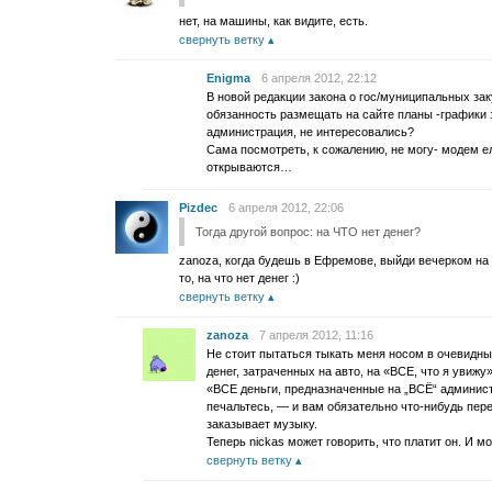
нет, на машины, как видите, есть.
свернуть ветку
Enigma
6 апреля 2012, 22:12
В новой редакции закона о гос/муниципальных зак
обязанность размещать на сайте планы -графики 
администрация, не интересовались?
Сама посмотреть, к сожалению, не могу- модем ел
открываются…
Pizdec
6 апреля 2012, 22:06
Тогда другой вопрос: на ЧТО нет денег?
zanoza, когда будешь в Ефремове, выйди вечерком на 
то, на что нет денег :)
свернуть ветку
zanoza
7 апреля 2012, 11:16
Не стоит пытаться тыкать меня носом в очевидны
денег, затраченных на авто, на «ВСЕ, что я увижу»
«ВСЕ деньги, предназначенные на „ВСЁ“ админист
печальтесь, — и вам обязательно что-нибудь перепа
заказывает музыку.
Теперь nickas может говорить, что платит он. И мо
свернуть ветку