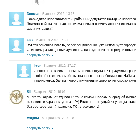
Deputat
5 апреля 2012, 13:16
Необходимо «поблагодарить» районных депутатов (которые «прогол
бюджете района, которая предусматривает покупку дорогих иномарок
администрации!!!
Liza
5 апреля 2012, 14:24
Вот так районная власть, более рационально, уже использует городск
Отменили размещенный аукцион на благоустройство города и объяви
свернуть ветку
igor
8 апреля 2012, 17:17
А вообще за каким… новые машины покупать? Горадминистрацию
добро (оргтехника, мебель, транспорт) высвобождается. Набира
планируется. Зачем «короллы»-нанаших дорогах им скорая смер
SII
5 апреля 2012, 16:01
А чего так скромно? Удивлен, что не камри! Небось, очередной бизн
развозить и караваем угощать?=) Если нет, то пущай их у входа ставят
без света оставят( подвеска, ТО, страховки...)
Enigma
6 апреля 2012, 00:10
свернуть ветку