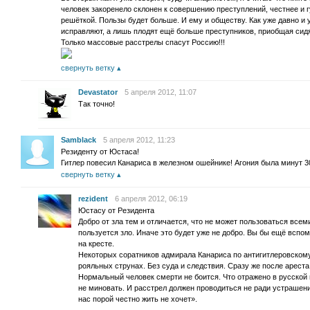
человек закоренело склонен к совершению преступлений, честнее и г
решёткой. Пользы будет больше. И ему и обществу. Как уже давно и 
исправляют, а лишь плодят ещё больше преступников, приобщая сидя
Только массовые расстрелы спасут Россию!!!
свернуть ветку
Devastator
5 апреля 2012, 11:07
Так точно!
Samblack
5 апреля 2012, 11:23
Резиденту от Юстаса!
Гитлер повесил Канариса в железном ошейнике! Агония была минут 
свернуть ветку
rezident
6 апреля 2012, 06:19
Юстасу от Резидента
Добро от зла тем и отличается, что не может пользоваться все
пользуется зло. Иначе это будет уже не добро. Вы бы ещё всп
на кресте.
Некоторых соратников адмирала Канариса по антигитлеровскому 
рояльных струнах. Без суда и следствия. Сразу же после ареста
Нормальный человек смерти не боится. Что отражено в русской
не миновать. И расстрел должен проводиться не ради устрашения
нас порой честно жить не хочет».