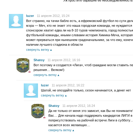
Уж простите барышне ее неосведомленность
luzer
11 апреля 2012, 15:24
Вот странно, на тачки бабло есть, а ефремовский футбол по сути де
мэра — Меч, кто не знает это наша городская команда, не нуждаетс
спонсором хватит едва ли на 8-10 туров чемпионата, город полност
футбольной команды, иными словами история Химика-Меча, которая 
может прерваться при нынешнем градоначальнике, за что ему, конечн
наличии лучшего стадиона в области
свернуть ветку
Shatoy
11 апреля 2012, 16:16
Вот поэтому и создается «Лига», чтоб граждане могли ставить 
решения… Велком!)
свернуть ветку
luzer
11 апреля 2012, 16:22
Шатой, не опоздайте только, сезон начинается, а денег нет
свернуть ветку
Shatoy
11 апреля 2012, 16:24
Да не только от меня это зависит, как Вы не понимаете
Вас… Для начала надо поддержать кандидатов ЛИГИ в
поприсутствовать на рабочей встрече Лиги в субботу…
касается всех желающих…
свернуть ветку