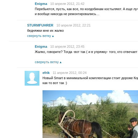
Enigma
10 апреля 2012, 21:42
Перебьются, пусть, как все, по колдобинам костыляют. А еще лу
и вообще никогда не ремонтировались…
STURMFUHRER
10 апреля 2012, 22:21
бедняжки мне их жалко
свернуть ветку
Enigma
10 апреля 2012, 23:45
Жалко, говорите? Тогда -вот так ( и в упряжку- того, кто отвечае
свернуть ветку
efrik
11 апреля 2012, 00:24
Новый Smart в минимальной комплектации стоит дороже Ко
как-то вот так :)