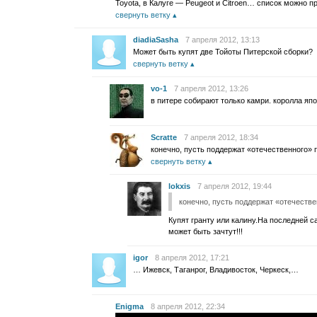
Toyota, в Калуге — Peugeot и Citroen… список можно пр
свернуть ветку
diadiaSasha
7 апреля 2012, 13:13
Может быть купят две Тойоты Питерской сборки?
свернуть ветку
vo-1
7 апреля 2012, 13:26
в питере собирают только камри. королла яп
Scratte
7 апреля 2012, 18:34
конечно, пусть поддержат «отечественного» 
свернуть ветку
lokxis
7 апреля 2012, 19:44
конечно, пусть поддержат «отечестве
Купят гранту или калину.На последней са
может быть зачтут!!!
igor
8 апреля 2012, 17:21
… Ижевск, Таганрог, Владивосток, Черкеск,…
Enigma
8 апреля 2012, 22:34