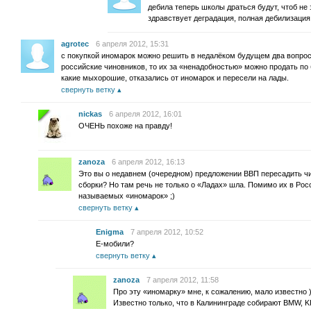
дебила теперь школы драться будут, чтоб не 
здравствует деградация, полная дебилизация
agrotec
6 апреля 2012, 15:31
с покупкой иномарок можно решить в недалёком будущем два вопрос
российские чиновников, то их за «ненадобностью» можно продать по 
какие мыхорошие, отказались от иномарок и пересели на лады.
свернуть ветку
nickas
6 апреля 2012, 16:01
ОЧЕНЬ похоже на правду!
zanoza
6 апреля 2012, 16:13
Это вы о недавнем (очередном) предложении ВВП пересадить ч
сборки? Но там речь не только о «Ладах» шла. Помимо их в Рос
называемых «иномарок» ;)
свернуть ветку
Enigma
7 апреля 2012, 10:52
Е-мобили?
свернуть ветку
zanoza
7 апреля 2012, 11:58
Про эту «иномарку» мне, к сожалению, мало известно )
Известно только, что в Калининграде собирают BMW, KI