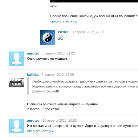
<img
Прошу прощения, конечно, уж больно ДЕМ понравилс
свернуть ветку
Pizdec
8 апреля 2012, 22:38
agrotec
6 апреля 2012, 21:02
Одно другому не мешает.
kalinka
8 апреля 2012, 23:09
Необходимо «поблагодарить» районных депутатов (которые «прог
бюджете района, которая предусматривает покупку дорогих инома
администрации!!!
В личном рейтинге комментариев — лучший,
2 место — про каток.
agrotec
10 апреля 2012, 20:58
Им не машины, а вертолёты нужны. Дороги на улицах стали хуже пол
свернуть ветку