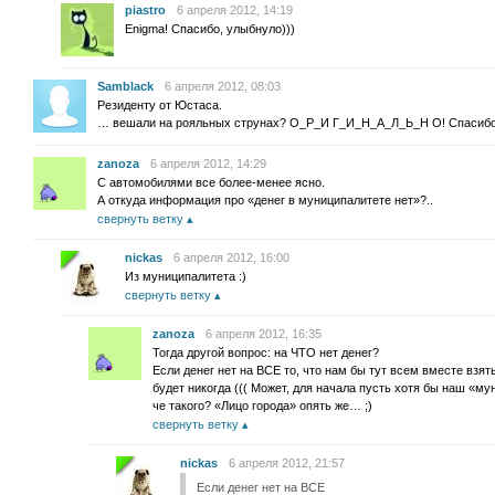
piastro
6 апреля 2012, 14:19
Enigma! Спасибо, улыбнуло)))
Samblack
6 апреля 2012, 08:03
Резиденту от Юстаса.
… вешали на рояльных струнах? О_Р_И Г_И_Н_А_Л_Ь_Н О! Спасибо
zanoza
6 апреля 2012, 14:29
С автомобилями все более-менее ясно.
А откуда информация про «денег в муниципалитете нет»?..
свернуть ветку
nickas
6 апреля 2012, 16:00
Из муниципалитета :)
свернуть ветку
zanoza
6 апреля 2012, 16:35
Тогда другой вопрос: на ЧТО нет денег?
Если денег нет на ВСЕ то, что нам бы тут всем вместе взят
будет никогда ((( Может, для начала пусть хотя бы наш «м
че такого? «Лицо города» опять же… ;)
свернуть ветку
nickas
6 апреля 2012, 21:57
Если денег нет на ВСЕ