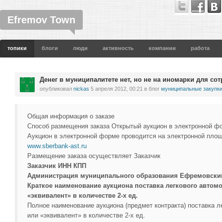
Efremov Town
топики
блоги
люди
активность
компании
работа
Денег в муниципалитете нет, но не на иномарки для с
опубликовал
nickas
5 апреля 2012, 00:21
в блог
муниципальные закупк
Общая информация о заказе
Способ размещения заказа Открытый аукцион в электронной ф
Аукцион в электронной форме проводится на электронной пл
www.sberbank-ast.ru
Размещение заказа осуществляет Заказчик
Заказчик ИНН КПП
Администрация муниципального образования Ефремовски
Краткое наименование аукциона поставка легкового автомо
«эквивалент» в количестве 2-х ед.
Полное наименование аукциона (предмет контракта) поставка ле
или «эквивалент» в количестве 2-х ед.