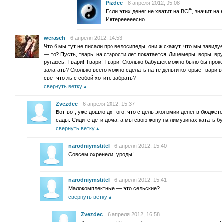
Pizdec
8 апреля 2012, 05:08
Если этих денег не хватит на ВСЁ, значит на
Интерееееесно…
werasch
6 апреля 2012, 14:53
Что б мы тут не писали про велосипеды, они ж скажут, что мы завиду
— то? Пусть, тварь, на старости лет покатается. Лицемеры, воры, вр
ругаюсь. Твари! Твари! Твари! Сколько бабушек можно было бы прок
залатать? Сколько всего можно сделать на те деньги которые твари в
свет что ль с собой хотите забрать?
свернуть ветку
Zvezdec
6 апреля 2012, 15:37
Вот-вот, уже дошло до того, что с цель экономии денег в бюдж
сады. Сидите дети дома, а мы свою жопу на лимузинах катать б
свернуть ветку
narodniymstitel
6 апреля 2012, 15:40
Совсем охренели, уроды!
narodniymstitel
6 апреля 2012, 15:41
Малокомплектные — это сельские?
свернуть ветку
Zvezdec
6 апреля 2012, 16:58