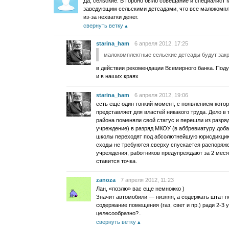
Да, сельские. В Гороно было совещание и специалист 
заведующим сельскими детсадами, что все малокомпл
из-за нехватки денег.
свернуть ветку
starina_ham
6 апреля 2012, 17:25
малокомплектные сельские детсады будут закры
в действии рекомендации Всемирного банка. Под
и в наших краях
starina_ham
6 апреля 2012, 19:06
есть ещё один тонкий момент, с появлением кото
представляет для властей никакого труда. Дело в
района поменяли свой статус и перешли из разр
учреждение) в разряд МКОУ (в аббревиатуру доб
школы переходят под абсолютнейшую юрисдикцию 
сходы не требуются.сверху спускается распоряже
учреждения, работников предупреждают за 2 месяц
ставится точка.
zanoza
7 апреля 2012, 11:23
Лан, «позлю» вас еще немножко )
Значит автомобили — низяяя, а содержать штат пе
содержание помещения (газ, свет и пр.) ради 2-3
целесообразно?..
свернуть ветку