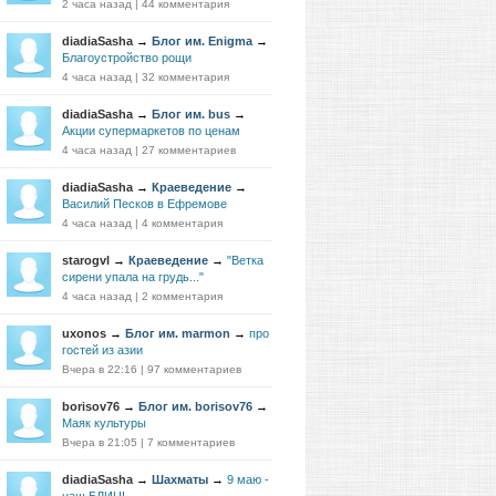
2 часа назад
|
44 комментария
diadiaSasha
→
Блог им. Enigma
→
Благоустройство рощи
4 часа назад
|
32 комментария
diadiaSasha
→
Блог им. bus
→
Акции супермаркетов по ценам
4 часа назад
|
27 комментариев
diadiaSasha
→
Краеведение
→
Василий Песков в Ефремове
4 часа назад
|
4 комментария
starogvl
→
Краеведение
→
"Ветка
сирени упала на грудь..."
4 часа назад
|
2 комментария
uxonos
→
Блог им. marmon
→
про
гостей из азии
Вчера в 22:16
|
97 комментариев
borisov76
→
Блог им. borisov76
→
Маяк культуры
Вчера в 21:05
|
7 комментариев
diadiaSasha
→
Шахматы
→
9 маю -