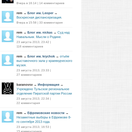
Вчера в 16:14
|
14 комментариев
rem
→
Блог им. Leoper
→
Воскресная диспансеризация.
Вчера в 15:58
|
33 комментария
rem
→
Блог им. nickas
→
Суд над
Навальным. Мысли о Родине.
23 августа 2013, 23:42
|
116 комментариев
rem
→
Блог им. krychok
→
отъём
выставочного зала у краеведческого
музея.
23 августа 2013, 23:33
|
27 комментариев
baranovsv
→
Информация
→
Учреждено Тульское региональное
отделение Пиратской партии России
23 августа 2013, 22:34
|
22 комментария
rem
→
Ефремовские новости
→
Незаметные выборы в Ефремове 8-
го сентября 2013 года.
23 августа 2013, 16:53
|
15 комментариев