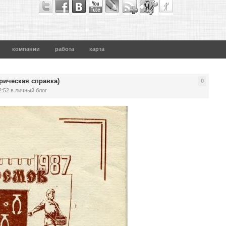
компании
работа
карта
рическая справка)
0
2:52
в личный блог