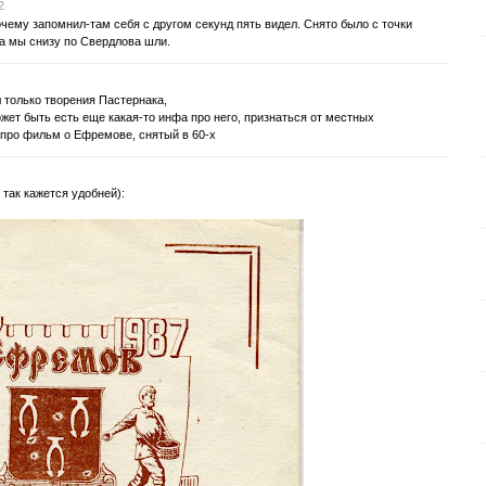
2
чему запомнил-там себя с другом секунд пять видел. Снято было с точки
 а мы снизу по Свердлова шли.
л только творения Пастернака,
жет быть есть еще какая-то инфа про него, признаться от местных
 про фильм о Ефремове, снятый в 60-х
у так кажется удобней):