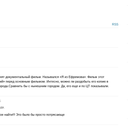
RSS
 снят документальный фильм. Назывался «Я из Ефремова». Фильм этот
ий» перед основным фильмом. Интесно, можно ли раздобыть его копию в
рода.Сравнить бы с нынешним городом. Да, его еще и по ЦТ показывали.
5
да.
кое найти!!! Это было бы просто потрясающе