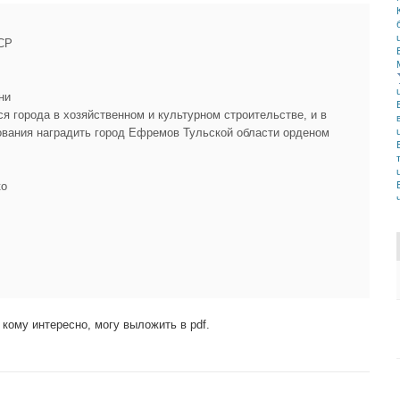
СР
ни
я города в хозяйственном и культурном строительстве, и в
нования наградить город Ефремов Тульской области орденом
ко
кому интересно, могу выложить в pdf.