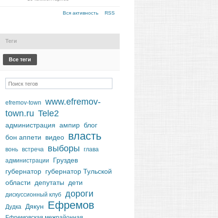
Вся активность
RSS
Теги
Все теги
www.efremov-
efremov-town
town.ru
Tele2
администрация
ампир
блог
власть
бон аппети
видео
выборы
вонь
встреча
глава
Груздев
администрации
губернатор
губернатор Тульской
области
депутаты
дети
дороги
дискуссионный клуб
Ефремов
Дякун
Дудка
Ефремовская межрайонная