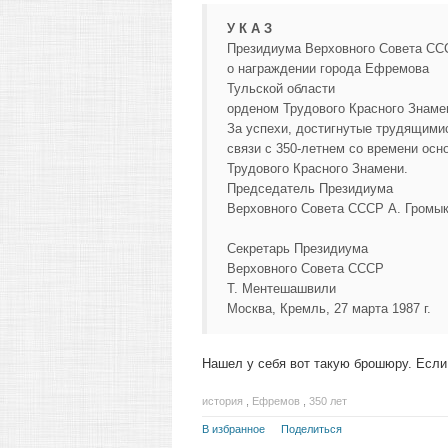
У К А З
Президиума Верховного Совета СС
о награждении города Ефремова
Тульской области
орденом Трудового Красного Знаме
За успехи, достигнутые трудящимис
связи с 350-летнем со времени ос
Трудового Красного Знамени.
Председатель Президиума
Верховного Совета СССР А. Громы
Секретарь Президиума
Верховного Совета СССР
Т. Ментешашвили
Москва, Кремль, 27 марта 1987 г.
Нашел у себя вот такую брошюру. Если 
история
,
Ефремов
,
350 лет
В избранное
Поделиться