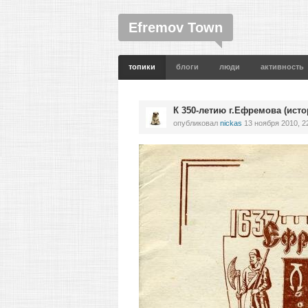
Efremov Town
топики
блоги
люди
активность
К 350-летию г.Ефремова (исто
опубликовал
nickas
13 ноября 2010, 2