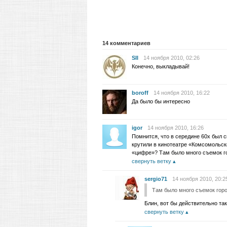
14
комментариев
SII
14 ноября 2010, 02:26
Конечно, выкладывай!
boroff
14 ноября 2010, 16:22
Да было бы интересно
igor
14 ноября 2010, 16:26
Помнится, что в середине 60х был
крутили в кинотеатре «Комсомольск
«цифре»? Там было много съемок го
свернуть ветку
sergio71
14 ноября 2010, 20:2
Там было много съемок горо
Блин, вот бы действительно та
свернуть ветку