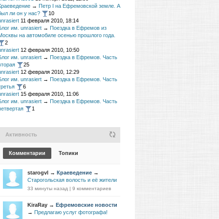
Краеведение
→
Петр I на Ефремовской земле. А
был ли он у нас?
10
unrasiert
11 февраля 2010, 18:14
Блог им. unrasiert
→
Поездка в Ефремов из
Москвы на автомобиле осенью прошлого года.
2
unrasiert
12 февраля 2010, 10:50
Блог им. unrasiert
→
Поездка в Ефремов. Часть
вторая
25
unrasiert
12 февраля 2010, 12:29
Блог им. unrasiert
→
Поездка в Ефремов. Часть
третья
6
unrasiert
15 февраля 2010, 11:06
Блог им. unrasiert
→
Поездка в Ефремов. Часть
четвертая
1
Активность
Комментарии
Топики
starogvl
→
Краеведение
→
Старогольская волость и её жители
33 минуты назад
|
9 комментариев
KiraRay
→
Ефремовские новости
→
Предлагаю услуг фотографа!