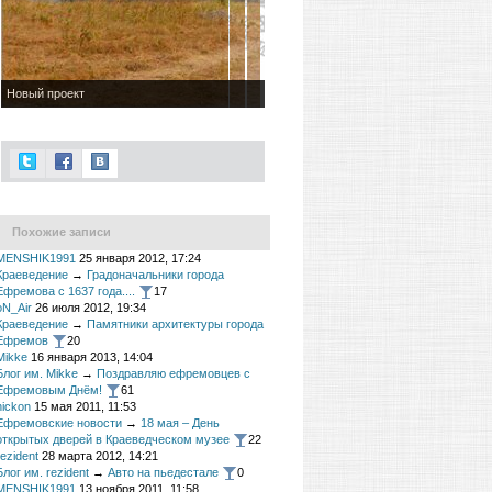
Новый проект
Похожие записи
MENSHIK1991
25 января 2012, 17:24
Краеведение
→
Градоначальники города
Ефремова с 1637 года....
17
oN_Air
26 июля 2012, 19:34
Краеведение
→
Памятники архитектуры города
Ефремов
20
Mikke
16 января 2013, 14:04
Блог им. Mikke
→
Поздравляю ефремовцев с
Ефремовым Днём!
61
nickon
15 мая 2011, 11:53
Ефремовские новости
→
18 мая – День
открытых дверей в Краеведческом музее
22
rezident
28 марта 2012, 14:21
Блог им. rezident
→
Авто на пьедестале
0
MENSHIK1991
13 ноября 2011, 11:58