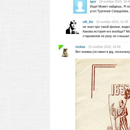
igor
16 ноября 2010, 16:4
Ищи! Может найдешь. Я по
угол Тургенев-Свердлова,
oN_Air
15 ноября 2010, 01:35
не знал про такой фильм, виде
Какова история его вообще? Мо
старожилов не разу не слышал
nickas
15 ноября 2010, 14:49
Вот книжка (оставил в jpg, поскольк