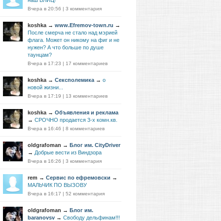
наш БЛИЦ!
Вчера в 20:56
|
3 комментария
koshka
→
www.Efremov-town.ru
→
После смерча не стало над мэрией
флага. Может он никому на фиг и не
нужен? А что больше по душе
таунцам?
Вчера в 17:23
|
17 комментариев
koshka
→
Сексполемика
→
о
новой жизни...
Вчера в 17:19
|
13 комментариев
koshka
→
Объявления и реклама
→
СРОЧНО продается 3-х комн.кв.
Вчера в 16:46
|
8 комментариев
oldgrafoman
→
Блог им. CityDriver
→
Добрые вести из Виндзора
Вчера в 16:26
|
3 комментария
rem
→
Сервис по ефремовски
→
МАЛЬЧИК ПО ВЫЗОВУ
Вчера в 16:17
|
52 комментария
oldgrafoman
→
Блог им.
baranovsv
→
Свободу дельфинам!!!